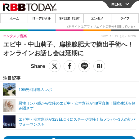
MENU
CLOSE
ホーム
IT・デジタル
SPEED TEST
エンタメ
ライフ
ホーム
IT・デジタル
エンタメ
音楽
2021.10.19（火）16:26
エビ中・中山莉子、扁桃腺肥大で摘出手術へ！
IT・デジタルTOP
スマートフォン
SPEED TEST
オンラインお話し会は延期に
ネタ
ガジェット・ツール
エンタメ
ショッピング
その他
エンタメTOP
映画・ドラマ
ライフ
注目記事
韓流・K-POP
韓国・芸能
ライフTOP
グルメ
リリース一覧
10G光回線導入レポ
音楽
スポーツ
ペット
ショッピング
プッシュ通知の停止方法
悪性リンパ腫から復帰のエビ中・安本彩花が1st写真集！闘病生活も包
み隠さず
グラビア
ブログ
その他
エビ中・安本彩花が323日ぶりにステージ復帰！新メンバー3人の初パ
ショッピング
その他
フォーマンスも