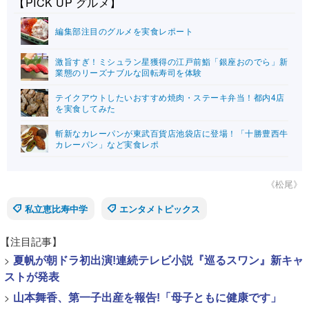
【PICK UP グルメ】
編集部注目のグルメを実食レポート
激旨すぎ！ミシュラン星獲得の江戸前鮨「銀座おのでら」新
業態のリーズナブルな回転寿司を体験
テイクアウトしたいおすすめ焼肉・ステーキ弁当！都内4店
を実食してみた
斬新なカレーパンが東武百貨店池袋店に登場！「十勝豊西牛
カレーパン」など実食レポ
《松尾》
私立恵比寿中学
エンタメトピックス
【注目記事】
>
夏帆が朝ドラ初出演!連続テレビ小説『巡るスワン』新キャ
ストが発表
>
山本舞香、第一子出産を報告!「母子ともに健康です」