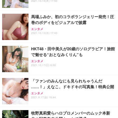
ュラー 200枚入【Amazon.co.jp限定】
2021.10.14(木) 17:50
ス圧無段階昇降 360度回転 キャスター付き コンパク
グモニター QD 24.5インチ 1ms FHD 量子ドット 残
ト 幅52×奥行58.5×高さ84～96cm テレワーク 在宅
像低減 (3年保証 | 輝点保証 | 日本メーカー)
￥3,731
￥4,139
￥34,980
勤務 ブラック
馬場ふみか、初のコラボランジェリー発売！圧
巻のボディをビジュアルで披露
エンタメ
2021.10.13(水) 17:43
HKT48・田中美久が20歳のソログラビア！旅館
で魅せる“おとなみくりん”も
エンタメ
2021.10.17(日) 6:00
「ファンのみんなにも見られちゃうんだ
……！」えなこ、ドキドキの写真集！特典公開
エンタメ
2021.9.17(金) 16:44
牧野真莉愛らハロプロメンバーのムック本新