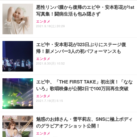
ン樹脂ベース 通気性メッシュ 在宅ワーク H-WY01
￥3,373
￥5,699
￥105,595
悪性リンパ腫から復帰のエビ中・安本彩花が1st
(黒網+黒枠+黒足)
写真集！闘病生活も包み隠さず
エンタメ
EIZO ビジネス向けプレミアムモニター | FlexScan
SIHOO B100 オフィスチェア／デスクチェア メッシ
Amazonベーシック ペットシーツ 厚型 ワイド 42枚
2021.9.18(土) 20:29
EV2740X-WT | 27.0型4K UHD・USB Type-C・ホワ
ュチェア 人間工学 疲れない ブラック
x2袋(84枚) ホワイト(吸収面:ライトブルー)
イト
￥27,999
￥3,234
￥109,572
エビ中・安本彩花が323日ぶりにステージ復
帰！新メンバー3人の初パフォーマンスも
Sezlife オフィスチェア デスクチェア 疲れない テレ
エンタメ
【純正品】27"ゲーミングモニター DualSense 充電
ネオ・ルーライフ ネオ・オムツ L 中型犬用 26枚入
ワーク チェア 強化バックレスト 30度ロッキング機
2021.8.30(月) 10:52
フック付き（CFI-ZDM1J）
り 単品
能 人間工学 椅子 腰サポート 90度跳ね上げ式アーム
レスト 3Dヘッドレスト ハンガー付き 高反発クッシ
￥49,979
￥1,800
￥7,680
ョン PCチェア 通気性メッシュ ゲーミング/勉強/事
エビ中、「THE FIRST TAKE」初出演！「なな
務用 おしゃれ パソコンチェア (ブラック)
いろ」歌唱映像が公開2日で100万回再生突破
Sezlife オフィスチェア デスクチェア 疲れない テレ
【整備済み品】Dell E2724HS 27インチ 液晶モニタ
Smart Basic(スマートベーシック) 【Amazon.co.jp
エンタメ
ワーク チェア 強化バックレスト 30度ロッキング機
ー フルHD（1920×1080）VA 非光沢 HDMI/DisplayP
限定】 Smart Basic アイリスオーヤマ ペットシーツ
2021.7.19(月) 5:15
能 人間工学 椅子 腰サポート 90度跳ね上げ式アーム
ort/VGA スピーカー内蔵 高さ調整 スイベル VESA対
超厚型 お徳用 ワイド 100枚入 (x 1) (ケース販売)
レスト 3Dヘッドレスト ハンガー付き 高反発クッシ
応 ComfortView ビジネス向け
￥7,680
￥15,800
￥3,670
ョン PCチェア 通気性メッシュ ゲーミング/勉強/事
魅惑のお姉さん・雪平莉左、SNSに極上ボディ
務用 おしゃれ パソコンチェア (ホワイト)
のグラビアオフショット公開！
ANDWINT オフィスチェア デスクチェア 肘なし メ
【MiniLED/24.5inch/280Hz/FHD】GRAPHT THE S
アイリスオーヤマ ペットシーツ 超厚型 お徳用 レギ
エンタメ
ッシュ 通気性 ランバーサポート付き 腰サポート ガ
HOOTER Gaming Monitor 24” Essential ゲーミン