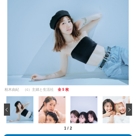
柏木由紀 （c）主婦と生活社
全 5 枚
‹
1
/
2