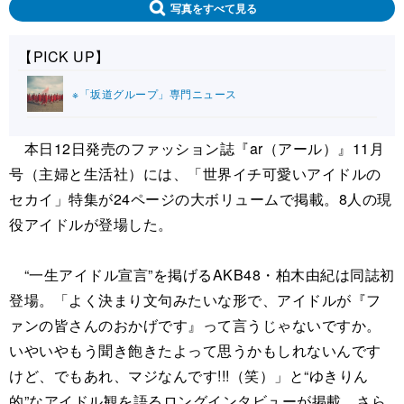
写真をすべて見る
【PICK UP】
※「坂道グループ」専門ニュース
本日12日発売のファッション誌『ar（アール）』11月
号（主婦と生活社）には、「世界イチ可愛いアイドルの
セカイ」特集が24ページの大ボリュームで掲載。8人の現
役アイドルが登場した。
“一生アイドル宣言”を掲げるAKB48・柏木由紀は同誌初
登場。「よく決まり文句みたいな形で、アイドルが『フ
ァンの皆さんのおかげです』って言うじゃないですか。
いやいやもう聞き飽きたよって思うかもしれないんです
けど、でもあれ、マジなんです!!!（笑）」と“ゆきりん
的”なアイドル観を語るロングインタビューが掲載。さら