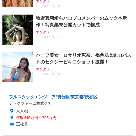
エンタメ
2021.9.19(日) 18:20
牧野真莉愛らハロプロメンバーのムック本新
作！写真集未公開カットで構成
エンタメ
2021.9.17(金) 14:39
ハーフ美女・ロサリオ恵奈、褐色肌＆迫力バス
トのセクシービキニショット披露！
エンタメ
2021.9.15(水) 18:20
フルスタックエンジニア/初台駅/東京都/渋谷区
テックファーム株式会社
東京都
年収445万円～705万円
正社員