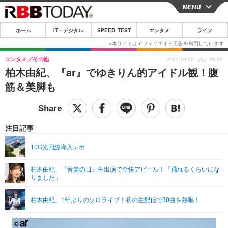
MENU
CLOSE
ホーム
IT・デジタル
SPEED TEST
エンタメ
ライフ
ホーム
IT・デジタル
エンタメ
その他
2021.10.12（火）23:02
柏木由紀、『ar』でゆきりん的アイドル観！腹
IT・デジタルTOP
スマートフォン
SPEED TEST
筋＆美脚も
ネタ
ガジェット・ツール
エンタメ
ショッピング
その他
エンタメTOP
映画・ドラマ
ライフ
注目記事
韓流・K-POP
韓国・芸能
ライフTOP
グルメ
リリース一覧
10G光回線導入レポ
音楽
スポーツ
ペット
ショッピング
プッシュ通知の停止方法
柏木由紀、『音楽の日』生出演で全快アピール！「踊れるくらいにな
りました」
グラビア
ブログ
その他
ショッピング
その他
柏木由紀、1年ぶりのソロライブ！初の生配信で30曲を熱唱！