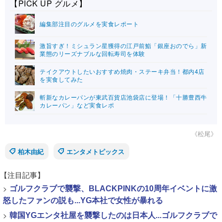
【PICK UP グルメ】
編集部注目のグルメを実食レポート
激旨すぎ！ミシュラン星獲得の江戸前鮨「銀座おのでら」新
業態のリーズナブルな回転寿司を体験
テイクアウトしたいおすすめ焼肉・ステーキ弁当！都内4店
を実食してみた
斬新なカレーパンが東武百貨店池袋店に登場！「十勝豊西牛
カレーパン」など実食レポ
《松尾》
柏木由紀
エンタメトピックス
【注目記事】
>
ゴルフクラブで襲撃、BLACKPINKの10周年イベントに激
怒したファンの説も...YG本社で女性が暴れる
>
韓国YGエンタ社屋を襲撃したのは日本人...ゴルフクラブで