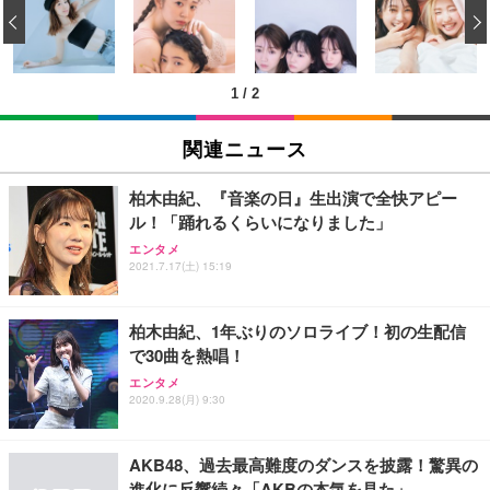
い 跳ね上げ式アームレスト コンパクト 約105度ロッ
EV3240X-WT | 31.5型4K UHD・USB Type-C・ホワ
‹
回使い捨て 無香料 ホワイト 300枚
キング pc 事務椅子 360度回転 座面昇降 強化ナイロ
イト
ン樹脂ベース 通気性メッシュ 在宅ワーク H-WY01
￥3,373
￥5,699
￥105,595
(黒網+黒枠+黒足)
1
/
2
EIZO ビジネス向けプレミアムモニター | FlexScan
SIHOO B100 オフィスチェア／デスクチェア メッシ
Amazonベーシック ペットシーツ 厚型 ワイド 42枚
EV2740X-WT | 27.0型4K UHD・USB Type-C・ホワ
ュチェア 人間工学 疲れない ブラック
x2袋(84枚) ホワイト(吸収面:ライトブルー)
関連ニュース
イト
￥27,999
￥3,234
￥109,572
柏木由紀、『音楽の日』生出演で全快アピー
ル！「踊れるくらいになりました」
Sezlife オフィスチェア デスクチェア 疲れない テレ
【純正品】27"ゲーミングモニター DualSense 充電
ネオ・ルーライフ ネオ・オムツ L 中型犬用 26枚入
エンタメ
ワーク チェア 強化バックレスト 30度ロッキング機
2021.7.17(土) 15:19
フック付き（CFI-ZDM1J）
り 単品
能 人間工学 椅子 腰サポート 90度跳ね上げ式アーム
レスト 3Dヘッドレスト ハンガー付き 高反発クッシ
￥49,979
￥1,800
￥7,680
ョン PCチェア 通気性メッシュ ゲーミング/勉強/事
柏木由紀、1年ぶりのソロライブ！初の生配信
務用 おしゃれ パソコンチェア (ブラック)
で30曲を熱唱！
Sezlife オフィスチェア デスクチェア 疲れない テレ
【整備済み品】Dell E2724HS 27インチ 液晶モニタ
Smart Basic(スマートベーシック) 【Amazon.co.jp
エンタメ
ワーク チェア 強化バックレスト 30度ロッキング機
ー フルHD（1920×1080）VA 非光沢 HDMI/DisplayP
限定】 Smart Basic アイリスオーヤマ ペットシーツ
2020.9.28(月) 9:30
能 人間工学 椅子 腰サポート 90度跳ね上げ式アーム
ort/VGA スピーカー内蔵 高さ調整 スイベル VESA対
超厚型 お徳用 ワイド 100枚入 (x 1) (ケース販売)
レスト 3Dヘッドレスト ハンガー付き 高反発クッシ
応 ComfortView ビジネス向け
￥7,680
￥15,800
￥3,670
ョン PCチェア 通気性メッシュ ゲーミング/勉強/事
AKB48、過去最高難度のダンスを披露！驚異の
務用 おしゃれ パソコンチェア (ホワイト)
進化に反響続々「AKBの本気を見た」