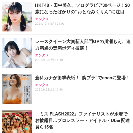
HKT48・田中美久、ソログラビア30ページ！20
歳になったばかりの“おとなみくりん”に注目
エンタメ
2021.10.11(月) 21:03
レースクイーン大賞新人部門GPの川瀬もえ、迫
力満点の豊満ボディ披露！
エンタメ
2021.9.28(火) 15:40
倉科カナが衝撃表紙！“腕ブラ”でananに登場！
エンタメ
2021.9.22(水) 16:48
「ミス FLASH2022」ファイナリストが水着で
お披露目…プロレスラー・アイドル・Uber配達
員ら15名