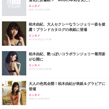
ANDWINT オフィスチェア デスクチェア 肘なし メ
【MiniLED/24.5inch/280Hz/FHD】GRAPHT THE S
アイリスオーヤマ ペットシーツ 超厚型 お徳用 レギ
ッシュ 通気性 ランバーサポート付き 腰サポート ガ
HOOTER Gaming Monitor 24” Essential ゲーミン
エンタメ
ュラー 200枚入【Amazon.co.jp限定】
ス圧無段階昇降 360度回転 キャスター付き コンパク
グモニター QD 24.5インチ 1ms FHD 量子ドット 残
2021.10.5(火) 0:55
ト 幅52×奥行58.5×高さ84～96cm テレワーク 在宅
像低減 (3年保証 | 輝点保証 | 日本メーカー)
￥3,731
￥4,139
￥34,980
勤務 ブラック
柏木由紀、大人セクシーなランジェリー姿を披
露！ブランドカタログの表紙に登場
エンタメ
2018.8.25(土) 10:38
柏木由紀、艶っぽいコラボランジェリー着用姿
が公開に
エンタメ
2018.10.9(火) 23:02
大人の色気全開！柏木由紀が表紙＆グラビアに
登場
エンタメ
2020.2.10(月) 8:01