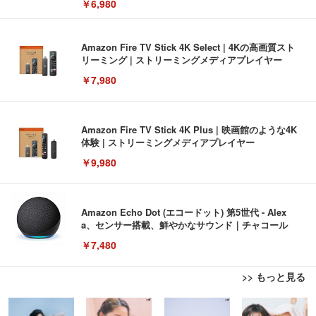
￥6,980
Amazon Fire TV Stick 4K Select | 4Kの高画質スト
リーミング | ストリーミングメディアプレイヤー
￥7,980
Amazon Fire TV Stick 4K Plus | 映画館のような4K
体験 | ストリーミングメディアプレイヤー
￥9,980
Amazon Echo Dot (エコードット) 第5世代 - Alex
a、センサー搭載、鮮やかなサウンド｜チャコール
￥7,480
>> もっと見る
[EdoErgo] オフィスチェア 椅子 テレワーク 疲れな
EIZO ビジネス向けプレミアムモニター | FlexScan
Amazonベーシック ペットシーツ 薄型 レギュラー 1