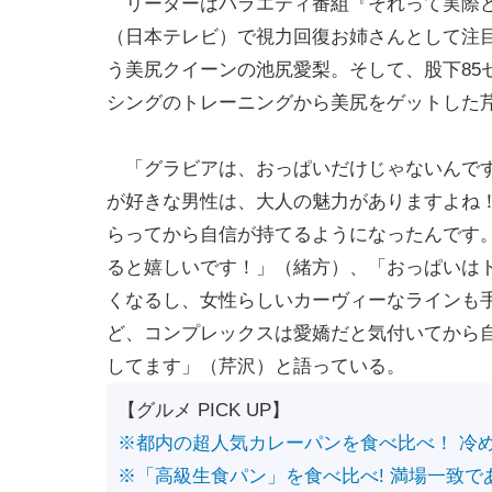
リーダーはバラエティ番組『それって実際
（日本テレビ）で視力回復お姉さんとして注目
う美尻クイーンの池尻愛梨。そして、股下85
シングのトレーニングから美尻をゲットした
「グラビアは、おっぱいだけじゃないんです
が好きな男性は、大人の魅力がありますよね
らってから自信が持てるようになったんです
ると嬉しいです！」（緒方）、「おっぱいは
くなるし、女性らしいカーヴィーなラインも
ど、コンプレックスは愛嬌だと気付いてから
してます」（芹沢）と語っている。
【グルメ PICK UP】
※都内の超人気カレーパンを食べ比べ！ 冷
※「高級生食パン」を食べ比べ! 満場一致で