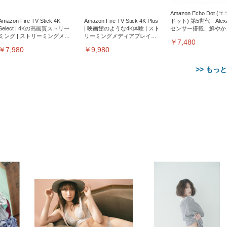
Amazon Echo Dot (
Amazon Fire TV Stick 4K
Amazon Fire TV Stick 4K Plus
ドット) 第5世代 - Ale
Select | 4Kの高画質ストリー
| 映画館のような4K体験 | スト
センサー搭載、鮮やか
ミング | ストリーミングメデ
リーミングメディアプレイヤ
サウンド｜チャコール
￥7,480
ィアプレイヤー
ー
￥7,980
￥9,980
>> もっ
【整備済み品】Dell
【MiniLED/24.5inch/280Hz/
正品】27"ゲーミングモ
ANDWINT オフィスチ
アイリスオーヤマ ペ
Sezlife オフィスチェア デスク
ネオ・ルーライフ ネオ・オム
E2724HS 27インチ 液晶モ
Sezlife オフィスチェア デスク
Smart Basic(スマートベーシ
GRAPHT THE SHOOTER
ー DualSense 充電フッ
ア デスクチェア 肘なし
シーツ 超厚型 お徳用 
チェア 疲れない テレワーク
ツ L 中型犬用 26枚入り 単品
ニター フル
チェア 疲れない テレワーク
ック) 【Amazon.co.jp限定】
Gaming Monitor 24” Essential
き（CFI-ZDM1J）
ッシュ 通気性 ランバ
ュラー 200枚入
チェア 強化バックレスト 30
HD（1920×1080）VA 非光
チェア 強化バックレスト 30度
Smart Basic アイリスオーヤマ
ーミングモニター QD 24.5イ
ポート付き 腰サポート
【Amazon.co.jp限定】
￥1,800
￥15,800
￥34,980
9,979
度ロッキング機能 人間工学 椅
沢 HDMI/DisplayPort/VGA
ロッキング機能 人間工学 椅子
ペットシーツ 超厚型 お徳用
￥4,139
￥3,731
1ms FHD 量子ドット 残像低減
ス圧無段階昇降 360度
￥7,680
￥7,680
￥3,670
子 腰サポート 90度跳ね上げ
スピーカー内蔵 高さ調整 ス
腰サポート 90度跳ね上げ式ア
ワイド 100枚入 (x 1) (ケース
年保証 | 輝点保証 | 日本メーカ
転 キャスター付き コ
式アームレスト 3Dヘッドレス
イベル VESA対応
ームレスト 3Dヘッドレスト
販売)
クト 幅52×奥行58.5×
ト ハンガー付き 高反発クッシ
ComfortView ビジネス向け
ハンガー付き 高反発クッショ
84～96cm テレワーク
ョン PCチェア 通気性メッシ
ン PCチェア 通気性メッシュ
宅勤務 ブラック