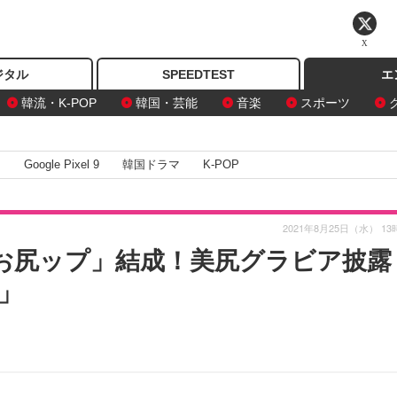
X
ジタル
SPEEDTEST
エ
韓流・K-POP
韓国・芸能
音楽
スポーツ
I
Google Pixel 9
韓国ドラマ
K-POP
2021年8月25日（水） 13
お尻ップ」結成！美尻グラビア披露
」