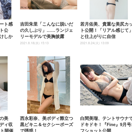
ュ ゲーミング/勉強/事務用 お
ゲーミング/勉強/事務用 おし
しゃれ パソコンチェア (ブラ
ゃれ パソコンチェア (ホワイ
ック)
ト)
ート感
吉田朱里「こんなに脱いだ
若月佑美、貴重な美尻カ
ト公
の久しぶり」……ランジェ
ト公開！「リアル感じて
けしか
リーモデルで美胸披露
と仕上がりに自信
2021.8.18(水) 15:13
2021.8.24(火) 13:09
の美
西永彩奈、美ボディ際立つ
白間美瑠、テントサウナ
ディ収
黒ビキニ＆セクシーポーズ
ドキドキ！『Fine』9月号
ント開催
で誘惑！
フショット公開