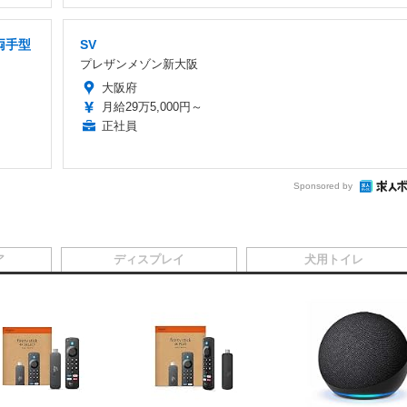
両手型
SV
プレザンメゾン新大阪
大阪府
月給29万5,000円～
正社員
Sponsored by
ア
ディスプレイ
犬用トイレ