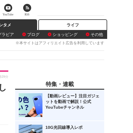
YouTube
RSS
ンタメ
ライフ
グラビア
ブログ
ショッピング
その他
※本サイトはアフィリエイト広告を利用しています
時29分
特集・連載
し
【動画レビュー】注目ガジェ
ットを動画で解説！公式
YouTubeチャンネル
10G光回線導入レポ