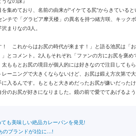
どうなの課』
を集めており、名前の由来が"イケてる尻"からきていると
センチで「グラビア摩天楼」の異名を持つ緒方咲、キック
芹沢まりなの3人。
！ これからはお尻の時代が来ます！」と語る池尻は「お
！」とコメント。2人もそれぞれ「ファンの方にお尻を褒め
。太ももとお尻の境目が個人的には好きなので注目してもら
トレーニングで大きくならないけど、お尻は鍛え方次第で大
手に入るんです。もともと大きめだったお尻が嫌いだったけ
自分のお尻が好きになりました。鏡の前で愛でてあげるよう
めても美味しい絶品カレーパンを発見!
あのブランドが1位に…!