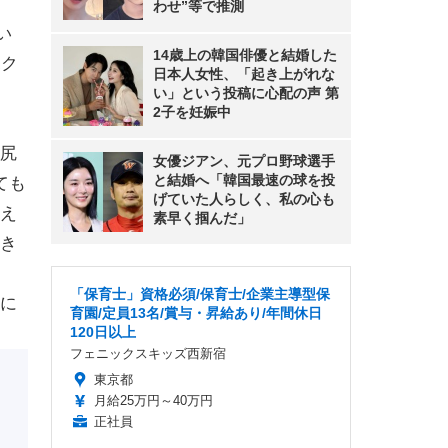
わせ”等で推測
い
14歳上の韓国俳優と結婚した
ボク
日本人女性、「起き上がれな
い」という投稿に心配の声 第
2子を妊娠中
尻
女優ジアン、元プロ野球選手
と結婚へ「韓国最速の球を投
ても
げていた人らしく、私の心も
え
素早く掴んだ」
き
「保育士」資格必須/保育士/企業主導型保
に
育園/定員13名/賞与・昇給あり/年間休日
120日以上
フェニックスキッズ西新宿
東京都
月給25万円～40万円
正社員