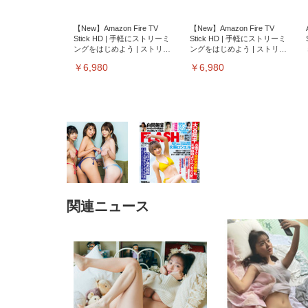
【New】Amazon Fire TV
【New】Amazon Fire TV
Stick HD | 手軽にストリーミ
Stick HD | 手軽にストリーミ
ングをはじめよう | ストリー
ングをはじめよう | ストリー
ミングメディアプレイヤー
ミングメディアプレイヤー
￥6,980
￥6,980
関連ニュース
EIZO ビジネス向けプレミア
EIZO ビジネス向けプレミア
【純
[EdoErgo] オフィスチェア 椅
Amazonベーシック ペットシ
SIHOO B100 オフィスチェア
Amazonベーシック ペットシ
ムモニター | FlexScan
ムモニター | FlexScan
ニタ
子 テレワーク 疲れない 跳ね
ーツ 薄型 レギュラー 1回使い
／デスクチェア メッシュチェ
ーツ 厚型 ワイド 42枚x2袋(84
EV3240X-WT | 31.5型4K
EV2740X-WT | 27.0型4K
ク付
上げ式アームレスト コンパク
捨て 無香料 ホワイト 300枚
ア 人間工学 疲れない ブラッ
枚) ホワイト(吸収面:ライトブ
UHD・USB Type-C・ホワイ
UHD・USB Type-C・ホワイ
ト 約105度ロッキング pc 事務
￥105,595
￥109,572
ク
ルー)
￥4
ト
ト
￥5,699
￥3,373
￥27,999
￥3,234
椅子 360度回転 座面昇降 強化
ナイロン樹脂ベース 通気性メ
ッシュ 在宅ワーク H-
WY01(黒網+黒枠+黒足)