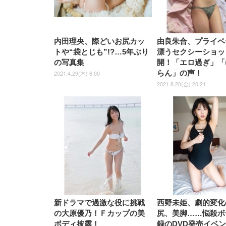
内田理央、際どいお尻カッ
由良朱合、プライベ
トや“袋とじも”!?…5年ぶり
漂うセクシーショッ
の写真集
開！「エロ過ぎ」「
らん」の声！
2021.4.29(木) 6:00
2021.8.20(金) 20:21
新ドラマで過激な役に挑戦
西野未姫、劇的変化
の大原優乃！Ｆカップの美
尻、美脚……悩殺ボ
ボディ披露！
録のDVD発売イベ