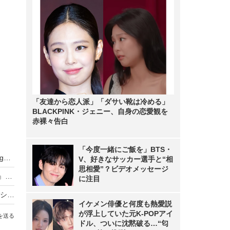
「友達から恋人派」「ダサい靴は冷める」
BLACKPINK・ジェニー、自身の恋愛観を
赤裸々告白
「今度一緒にご飯を」BTS・
武田久美子、23年ぶりの写真集タイトルが『Sango』に決定！「貝殻ビキニ」の次は“サンゴNUDE”
V、好きなサッカー選手と“相
思相愛”？ビデオメッセージ
元NMB48・原かれん、1st写真集『どストライク』発売！初の紐Tバックに挑戦
に注目
バスケ女子・すみぽん、「破壊力抜群」水着オフショットにファン悶絶
イケメン俳優と何度も熱愛説
が浮上していた元K-POPアイ
を送る
ドル、ついに沈黙破る…“匂