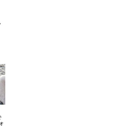
ッ
」
で
オ