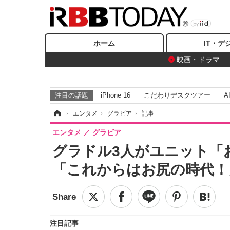
ホーム
IT・デ
映画・ドラマ
注目の話題
iPhone 16
こだわりデスクツアー
A
ホーム
›
エンタメ
›
グラビア
›
記事
エンタメ
グラビア
グラドル3人がユニット「
「これからはお尻の時代！
注目記事