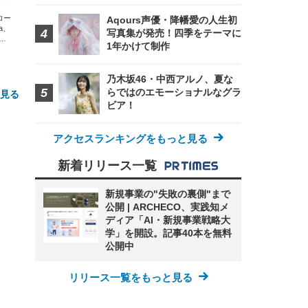
エコー
Aqours声優・降幡愛の人生初
xa、
写真集が発売！四季をテーマに
な
1年かけて制作
乃木坂46・中西アルノ、夏な
らではのエモーショナルなグラ
と見る
ビア！
アクセスランキングをもっと見る
新着リリース一覧
新規事業の"失敗の裏側"まで
公開 | ARCHECO、実践知メ
ディア「AI・新規事業戦略大
FHD】
ェ
ット
学」を開設。記事40本を無料
 メ
レギ
 ゲ
ーサ
公開中
ンチ
 ガ
 (3
回
ー)
ンパ
リリース一覧をもっと見る
高さ
 在