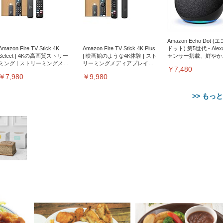
Amazon Echo Dot (
Amazon Fire TV Stick 4K
Amazon Fire TV Stick 4K Plus
ドット) 第5世代 - Ale
Select | 4Kの高画質ストリー
| 映画館のような4K体験 | スト
センサー搭載、鮮やか
ミング | ストリーミングメデ
リーミングメディアプレイヤ
サウンド｜チャコール
￥7,480
ィアプレイヤー
ー
￥7,980
￥9,980
>> もっ
【整備済み品】Dell
【MiniLED/24.5inch/280Hz/
正品】27"ゲーミングモ
ANDWINT オフィスチ
アイリスオーヤマ ペ
Sezlife オフィスチェア デスク
ネオ・ルーライフ ネオ・オム
E2724HS 27インチ 液晶モ
Sezlife オフィスチェア デスク
Smart Basic(スマートベーシ
GRAPHT THE SHOOTER
ー DualSense 充電フッ
ア デスクチェア 肘なし
シーツ 超厚型 お徳用 
チェア 疲れない テレワーク
ツ L 中型犬用 26枚入り 単品
ニター フル
チェア 疲れない テレワーク
ック) 【Amazon.co.jp限定】
Gaming Monitor 24” Essential
き（CFI-ZDM1J）
ッシュ 通気性 ランバ
ュラー 200枚入
チェア 強化バックレスト 30
HD（1920×1080）VA 非光
チェア 強化バックレスト 30度
Smart Basic アイリスオーヤマ
ーミングモニター QD 24.5イ
ポート付き 腰サポート
【Amazon.co.jp限定】
￥1,800
￥15,800
￥34,980
9,979
度ロッキング機能 人間工学 椅
沢 HDMI/DisplayPort/VGA
ロッキング機能 人間工学 椅子
ペットシーツ 超厚型 お徳用
￥4,139
￥3,731
1ms FHD 量子ドット 残像低減
ス圧無段階昇降 360度
￥7,680
￥7,680
￥3,670