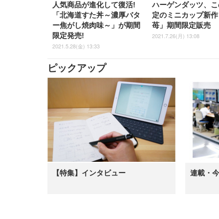
人気商品が進化して復活!
ハーゲンダッツ、こ
「北海道すた丼～濃厚バタ
定のミニカップ新作
ー焦がし焼肉味～」が期間
苺」期間限定販売
限定発売!
2021.7.26(月) 13:08
2021.5.28(金) 13:33
ピックアップ
【特集】インタビュー
連載・