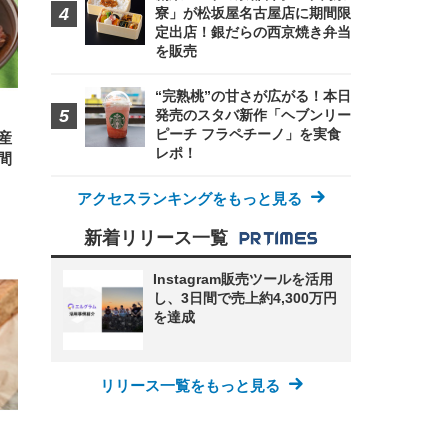
ー)
ンパ
寮」が松坂屋名古屋店に期間限
高さ
定出店！銀だらの西京焼き弁当
 在
を販売
“完熟桃”の甘さが広がる！本日
発売のスタバ新作「ヘブンリー
ピーチ フラペチーノ」を実食
産
レポ！
間
アクセスランキングをもっと見る
新着リリース一覧
Instagram販売ツールを活用
し、3日間で売上約4,300万円
を達成
リリース一覧をもっと見る