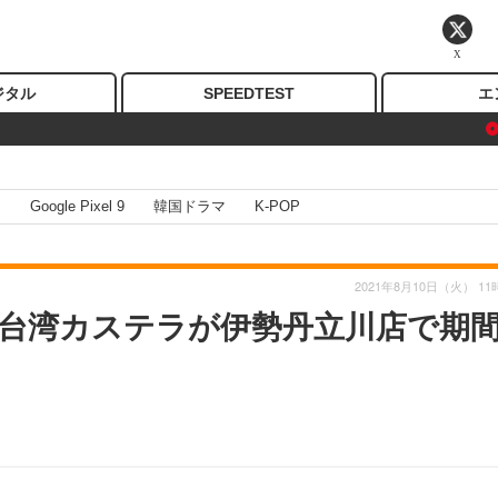
X
ジタル
SPEEDTEST
エ
I
Google Pixel 9
韓国ドラマ
K-POP
2021年8月10日（火） 11
台湾カステラが伊勢丹立川店で期