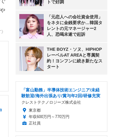
で
トで好調
や
「元恋人への会社資金使用」
をネタに金銭要求か…韓国タ
レントの元マネージャー2
T》
人、恐喝未遂で起訴
THE BOYZ・ソヌ、HIPHOP
レーベルAT AREAと専属契
約！ヨンフンに続き新たなス
タート
「富山勤務」半導体技術エンジニア/未経
験歓迎/海外出張あり/賞与年2回/研修充実
クレストテクノロジーズ株式会社
ョ
東京都
年収600万円～770万円
正社員