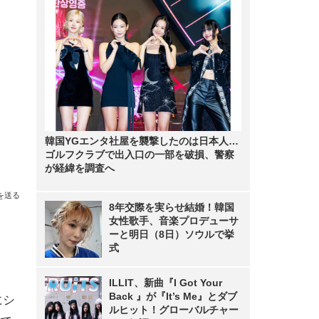
韓国YGエンタ社屋を襲撃したのは日本人…
ゴルフクラブで出入口の一部を破損、警察
が経緯を調査へ
を送る
8年交際を実らせ結婚！韓国
女性歌手、音楽プロデューサ
ーと明日（8日）ソウルで挙
式
、
ILLIT、新曲『I Got Your
Back 』が『It’s Me』とダブ
にシ
ルヒット！グローバルチャー