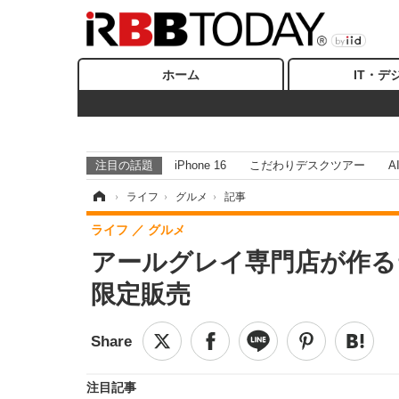
ホーム
IT・デ
注目の話題
iPhone 16
こだわりデスクツアー
A
ホーム
›
ライフ
›
グルメ
›
記事
ライフ
グルメ
アールグレイ専門店が作る
限定販売
注目記事