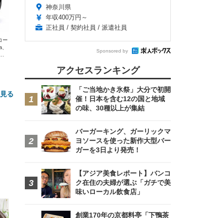
神奈川県
年収400万円～
正社員 / 契約社員 / 派遣社員
エコー
xa、
Sponsored by
な
アクセスランキング
「ご当地かき氷祭」大分で初開
と見る
催！日本を含む12の国と地域
の味、30種以上が集結
バーガーキング、ガーリックマ
ヨソースを使った新作大型バー
ガーを3日より発売！
【アジア美食レポート】バンコ
ク在住の夫婦が選ぶ「ガチで美
FHD】
ェ
ット
味いローカル飲食店」
 メ
レギ
 ゲ
ーサ
ンチ
 ガ
 (3
回
創業170年の京都料亭「下鴨茶