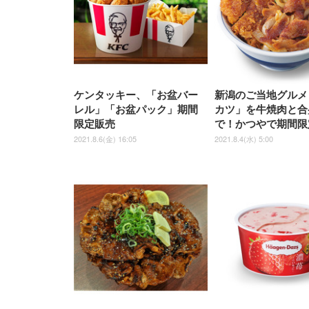
椅子 360度回転 座面昇降 強化
ナイロン樹脂ベース 通気性メ
ッシュ 在宅ワーク H-
WY01(黒網+黒枠+黒足)
ケンタッキー、「お盆バー
新潟のご当地グルメ
レル」「お盆パック」期間
カツ」を牛焼肉と合
限定販売
で！かつやで期間限
2021.8.6(金) 16:05
2021.8.4(水) 5:00