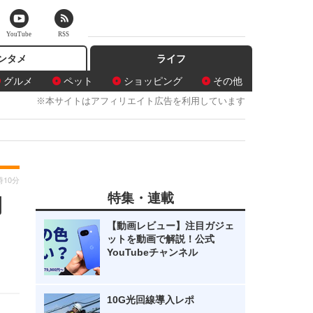
YouTube
RSS
ンタメ
ライフ
グルメ
ペット
ショッピング
その他
※本サイトはアフィリエイト広告を利用しています
時10分
特集・連載
間
【動画レビュー】注目ガジェ
ットを動画で解説！公式
YouTubeチャンネル
10G光回線導入レポ