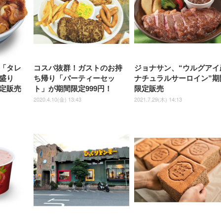
子 腰サポート 90度跳ね上げ
スピーカー内蔵 高さ調整 ス
腰サポート 90度跳ね上げ式ア
ワイド 100枚入 (x 1) (ケース
年保証 | 輝点保証 | 日本メーカ
転 キャスター付き コ
式アームレスト 3Dヘッドレス
イベル VESA対応
ームレスト 3Dヘッドレスト
販売)
クト 幅52×奥行58.5×
ト ハンガー付き 高反発クッシ
ComfortView ビジネス向け
ハンガー付き 高反発クッショ
84～96cm テレワーク
ョン PCチェア 通気性メッシ
ン PCチェア 通気性メッシュ
宅勤務 ブラック
ュ ゲーミング/勉強/事務用 お
ゲーミング/勉強/事務用 おし
しゃれ パソコンチェア (ブラ
ゃれ パソコンチェア (ホワイ
ック)
ト)
「タレ
コスパ抜群！ガストのお持
ジョナサン、“ウルグアイ
盛り
ち帰り「パーティーセッ
ナチュラルサーロイン”期
定販売
ト」が期間限定999円！
限定販売
2020.4.10(金) 13:43
2021.7.29(木) 14:13