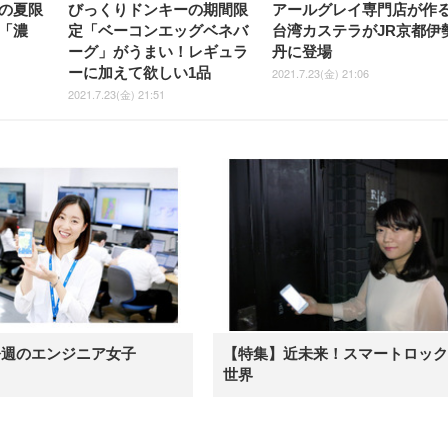
の夏限
びっくりドンキーの期間限
アールグレイ専門店が作
「濃
定「ベーコンエッグベネバ
台湾カステラがJR京都伊
ーグ」がうまい！レギュラ
丹に登場
ーに加えて欲しい1品
2021.7.23(金) 21:06
2021.7.23(金) 21:51
今週のエンジニア女子
【特集】近未来！スマートロック
世界