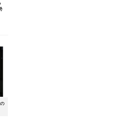
る
勢
の