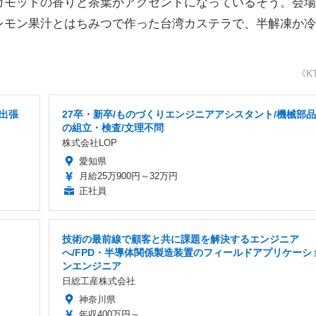
ガモットの香りと茶葉がアクセントになっているそう。会場
レモン果汁とはちみつで作った台湾カステラで、半解凍か冷
《K
出張
27卒・新卒/ものづくりエンジニアアシスタント/機械部品
の組立・検査/文理不問
株式会社LOP
愛知県
月給25万900円～32万円
正社員
技術の最前線で顧客と共に課題を解決するエンジニア
へ/FPD・半導体関係製造装置のフィールドアプリケーシ
ンエンジニア
日総工産株式会社
神奈川県
年収400万円～