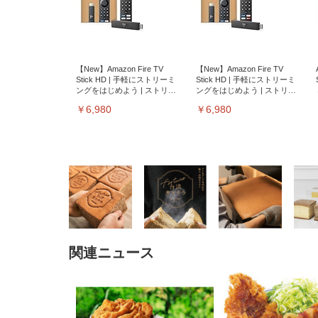
【New】Amazon Fire TV
【New】Amazon Fire TV
Stick HD | 手軽にストリーミ
Stick HD | 手軽にストリーミ
ングをはじめよう | ストリー
ングをはじめよう | ストリー
ミングメディアプレイヤー
ミングメディアプレイヤー
￥6,980
￥6,980
関連ニュース
EIZO ビジネス向けプレミア
EIZO ビジネス向けプレミア
【純
[EdoErgo] オフィスチェア 椅
Amazonベーシック ペットシ
SIHOO B100 オフィスチェア
Amazonベーシック ペットシ
ムモニター | FlexScan
ムモニター | FlexScan
ニタ
子 テレワーク 疲れない 跳ね
ーツ 薄型 レギュラー 1回使い
／デスクチェア メッシュチェ
ーツ 厚型 ワイド 42枚x2袋(84
EV3240X-WT | 31.5型4K
EV2740X-WT | 27.0型4K
ク付
上げ式アームレスト コンパク
捨て 無香料 ホワイト 300枚
ア 人間工学 疲れない ブラッ
枚) ホワイト(吸収面:ライトブ
UHD・USB Type-C・ホワイ
UHD・USB Type-C・ホワイ
ト 約105度ロッキング pc 事務
￥105,595
￥109,572
ク
ルー)
￥4
ト
ト
￥5,699
￥3,373
￥27,999
￥3,234