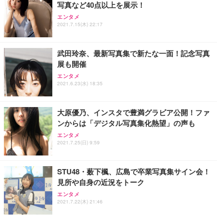
写真など40点以上を展示！
Sezlife オフィスチェア デスクチェア 疲れない テレ
【整備済み品】Dell E2724HS 27インチ 液晶モニタ
Smart Basic(スマートベーシック) 【Amazon.co.jp
エンタメ
ワーク チェア 強化バックレスト 30度ロッキング機
ー フルHD（1920×1080）VA 非光沢 HDMI/DisplayP
限定】 Smart Basic アイリスオーヤマ ペットシーツ
2021.7.15(木) 22:17
能 人間工学 椅子 腰サポート 90度跳ね上げ式アーム
ort/VGA スピーカー内蔵 高さ調整 スイベル VESA対
超厚型 お徳用 ワイド 100枚入 (x 1) (ケース販売)
レスト 3Dヘッドレスト ハンガー付き 高反発クッシ
応 ComfortView ビジネス向け
￥7,680
￥15,800
￥3,670
ョン PCチェア 通気性メッシュ ゲーミング/勉強/事
武田玲奈、最新写真集で新たな一面！記念写真
務用 おしゃれ パソコンチェア (ホワイト)
展も開催
ANDWINT オフィスチェア デスクチェア 肘なし メ
【MiniLED/24.5inch/280Hz/FHD】GRAPHT THE S
アイリスオーヤマ ペットシーツ 超厚型 お徳用 レギ
ッシュ 通気性 ランバーサポート付き 腰サポート ガ
HOOTER Gaming Monitor 24” Essential ゲーミン
エンタメ
ュラー 200枚入【Amazon.co.jp限定】
ス圧無段階昇降 360度回転 キャスター付き コンパク
グモニター QD 24.5インチ 1ms FHD 量子ドット 残
2021.6.23(水) 18:35
ト 幅52×奥行58.5×高さ84～96cm テレワーク 在宅
像低減 (3年保証 | 輝点保証 | 日本メーカー)
￥3,731
￥4,139
￥34,980
勤務 ブラック
大原優乃、インスタで豊満グラビア公開！ファ
ンからは「デジタル写真集化熱望」の声も
エンタメ
2021.7.25(日) 9:59
STU48・薮下楓、広島で卒業写真集サイン会！
見所や自身の近況をトーク
エンタメ
2021.7.22(木) 21:46