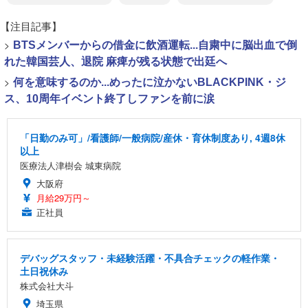
【注目記事】
>
BTSメンバーからの借金に飲酒運転...自粛中に脳出血で倒
れた韓国芸人、退院 麻痺が残る状態で出廷へ
>
何を意味するのか...めったに泣かないBLACKPINK・ジ
ス、10周年イベント終了しファンを前に涙
「日勤のみ可」/看護師/一般病院/産休・育休制度あり, 4週8休
以上
医療法人津樹会 城東病院
大阪府
月給29万円～
正社員
デバッグスタッフ・未経験活躍・不具合チェックの軽作業・
土日祝休み
株式会社大斗
埼玉県