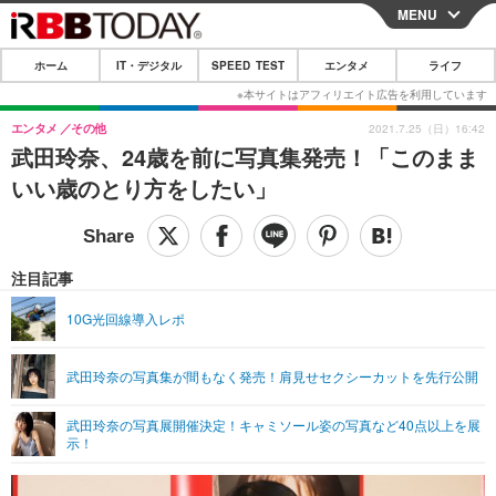
MENU
CLOSE
ホーム
IT・デジタル
SPEED TEST
エンタメ
ライフ
ホーム
IT・デジタル
エンタメ
その他
2021.7.25（日）16:42
武田玲奈、24歳を前に写真集発売！「このまま
IT・デジタルTOP
スマートフォン
SPEED TEST
いい歳のとり方をしたい」
ネタ
ガジェット・ツール
エンタメ
ショッピング
その他
エンタメTOP
映画・ドラマ
ライフ
注目記事
韓流・K-POP
韓国・芸能
ライフTOP
グルメ
リリース一覧
10G光回線導入レポ
音楽
スポーツ
ペット
ショッピング
プッシュ通知の停止方法
武田玲奈の写真集が間もなく発売！肩見せセクシーカットを先行公開
グラビア
ブログ
その他
武田玲奈の写真展開催決定！キャミソール姿の写真など40点以上を展
ショッピング
その他
示！