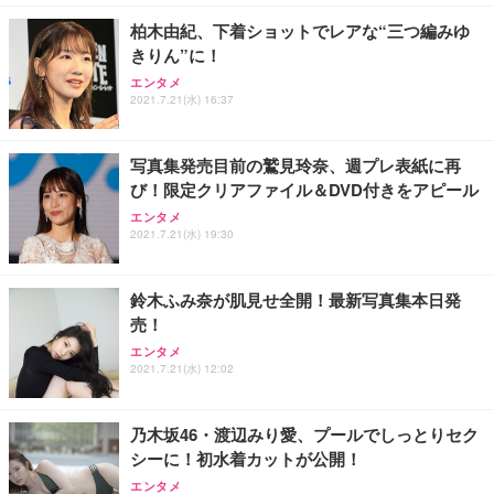
柏木由紀、下着ショットでレアな“三つ編みゆ
きりん”に！
エンタメ
2021.7.21(水) 16:37
写真集発売目前の鷲見玲奈、週プレ表紙に再
び！限定クリアファイル＆DVD付きをアピール
エンタメ
2021.7.21(水) 19:30
鈴木ふみ奈が肌見せ全開！最新写真集本日発
売！
エンタメ
2021.7.21(水) 12:02
乃木坂46・渡辺みり愛、プールでしっとりセク
シーに！初水着カットが公開！
エンタメ