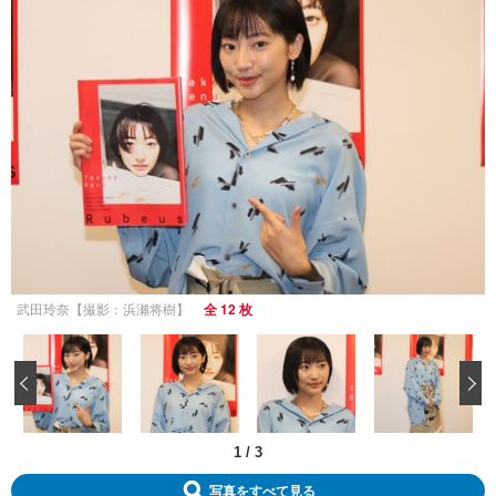
武田玲奈【撮影：浜瀬将樹】
全 12 枚
‹
1
/
3
写真をすべて見る