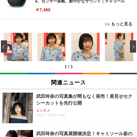
a、センサー搭載、鮮やかなサウンド｜チャコール
￥7,480
>> もっと見る
[EdoErgo] オフィスチェア 椅子 テレワーク 疲れな
EIZO ビジネス向けプレミアムモニター | FlexScan
Amazonベーシック ペットシーツ 薄型 レギュラー 1
い 跳ね上げ式アームレスト コンパクト 約105度ロッ
EV3240X-WT | 31.5型4K UHD・USB Type-C・ホワ
‹
回使い捨て 無香料 ホワイト 300枚
キング pc 事務椅子 360度回転 座面昇降 強化ナイロ
イト
ン樹脂ベース 通気性メッシュ 在宅ワーク H-WY01
￥3,373
￥5,699
￥105,595
(黒網+黒枠+黒足)
1
/
3
EIZO ビジネス向けプレミアムモニター | FlexScan
SIHOO B100 オフィスチェア／デスクチェア メッシ
Amazonベーシック ペットシーツ 厚型 ワイド 42枚
EV2740X-WT | 27.0型4K UHD・USB Type-C・ホワ
ュチェア 人間工学 疲れない ブラック
x2袋(84枚) ホワイト(吸収面:ライトブルー)
関連ニュース
イト
￥27,999
￥3,234
￥109,572
武田玲奈の写真集が間もなく発売！肩見せセク
シーカットを先行公開
Sezlife オフィスチェア デスクチェア 疲れない テレ
【純正品】27"ゲーミングモニター DualSense 充電
ネオ・ルーライフ ネオ・オムツ L 中型犬用 26枚入
エンタメ
ワーク チェア 強化バックレスト 30度ロッキング機
フック付き（CFI-ZDM1J）
り 単品
2021.7.19(月) 10:39
能 人間工学 椅子 腰サポート 90度跳ね上げ式アーム
レスト 3Dヘッドレスト ハンガー付き 高反発クッシ
￥49,979
￥1,800
￥7,680
ョン PCチェア 通気性メッシュ ゲーミング/勉強/事
武田玲奈の写真展開催決定！キャミソール姿の
務用 おしゃれ パソコンチェア (ブラック)