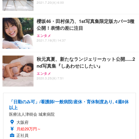
2021.7.20(火) 6:00
櫻坂46・田村保乃、1st写真集限定版カバー3種
公開！表情の差に注目
エンタメ
2021.7.19(月) 14:37
秋元真夏、新たなランジェリーカット公開......2
nd写真集『しあわせにしたい』
エンタメ
2020.3.25(水) 7:51
「日勤のみ可」/看護師/一般病院/産休・育休制度あり, 4週8休
以上
医療法人津樹会 城東病院
大阪府
月給29万円～
正社員