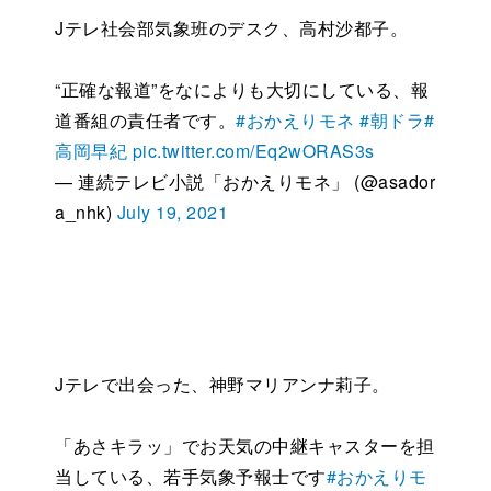
Jテレ社会部気象班のデスク、高村沙都子。
“正確な報道”をなによりも大切にしている、報
道番組の責任者です。
#おかえりモネ
#朝ドラ
#
高岡早紀
pic.twitter.com/Eq2wORAS3s
— 連続テレビ小説「おかえりモネ」 (@asador
a_nhk)
July 19, 2021
Jテレで出会った、神野マリアンナ莉子。
「あさキラッ」でお天気の中継キャスターを担
当している、若手気象予報士です
#おかえりモ