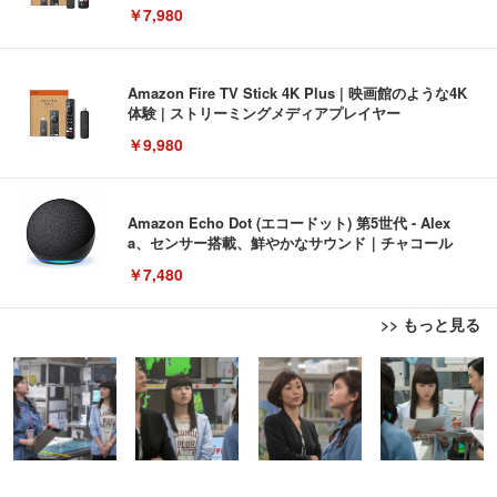
￥7,980
Amazon Fire TV Stick 4K Plus | 映画館のような4K
体験 | ストリーミングメディアプレイヤー
￥9,980
Amazon Echo Dot (エコードット) 第5世代 - Alex
a、センサー搭載、鮮やかなサウンド｜チャコール
￥7,480
>> もっと見る
[EdoErgo] オフィスチェア 椅子 テレワーク 疲れな
EIZO ビジネス向けプレミアムモニター | FlexScan
Amazonベーシック ペットシーツ 薄型 レギュラー 1
い 跳ね上げ式アームレスト コンパクト 約105度ロッ
EV3240X-WT | 31.5型4K UHD・USB Type-C・ホワ
回使い捨て 無香料 ホワイト 300枚
キング pc 事務椅子 360度回転 座面昇降 強化ナイロ
イト
ン樹脂ベース 通気性メッシュ 在宅ワーク H-WY01
￥3,373
￥5,699
￥105,595
(黒網+黒枠+黒足)