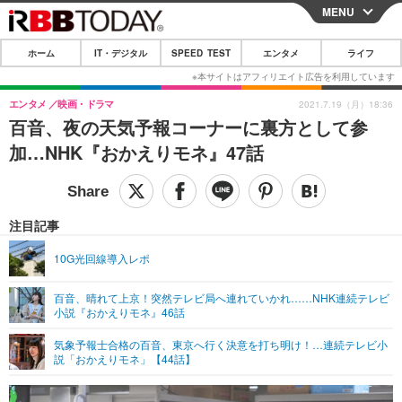
MENU
CLOSE
ホーム
IT・デジタル
SPEED TEST
エンタメ
ライフ
ホーム
IT・デジタル
エンタメ
映画・ドラマ
2021.7.19（月）18:36
百音、夜の天気予報コーナーに裏方として参
IT・デジタルTOP
スマートフォン
SPEED TEST
加…NHK『おかえりモネ』47話
ネタ
ガジェット・ツール
エンタメ
ショッピング
その他
エンタメTOP
映画・ドラマ
ライフ
注目記事
韓流・K-POP
韓国・芸能
ライフTOP
グルメ
リリース一覧
10G光回線導入レポ
音楽
スポーツ
ペット
ショッピング
プッシュ通知の停止方法
百音、晴れて上京！突然テレビ局へ連れていかれ……NHK連続テレビ
小説『おかえりモネ』46話
グラビア
ブログ
その他
気象予報士合格の百音、東京へ行く決意を打ち明け！…連続テレビ小
ショッピング
その他
説「おかえりモネ」【44話】