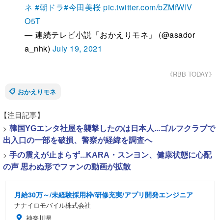
ネ
#朝ドラ
#今田美桜
pic.twitter.com/bZMfWIV
O5T
— 連続テレビ小説「おかえりモネ」 (@asador
a_nhk)
July 19, 2021
《RBB TODAY》
おかえりモネ
【注目記事】
>
韓国YGエンタ社屋を襲撃したのは日本人...ゴルフクラブで
出入口の一部を破損、警察が経緯を調査へ
>
手の震えが止まらず...KARA・スンヨン、健康状態に心配
の声 思わぬ形でファンの動画が拡散
月給30万～/未経験採用枠/研修充実/アプリ開発エンジニア
ナナイロモバイル株式会社
神奈川県