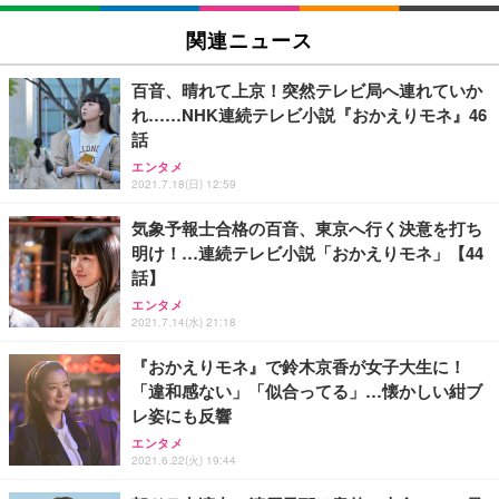
EIZO ビジネス向けプレミアムモニター | FlexScan
SIHOO B100 オフィスチェア／デスクチェア メッシ
Amazonベーシック ペットシーツ 厚型 ワイド 42枚
EV2740X-WT | 27.0型4K UHD・USB Type-C・ホワ
ュチェア 人間工学 疲れない ブラック
x2袋(84枚) ホワイト(吸収面:ライトブルー)
関連ニュース
イト
￥27,999
￥3,234
￥109,572
百音、晴れて上京！突然テレビ局へ連れていか
れ……NHK連続テレビ小説『おかえりモネ』46
Sezlife オフィスチェア デスクチェア 疲れない テレ
話
【純正品】27"ゲーミングモニター DualSense 充電
ネオ・ルーライフ ネオ・オムツ L 中型犬用 26枚入
ワーク チェア 強化バックレスト 30度ロッキング機
フック付き（CFI-ZDM1J）
り 単品
エンタメ
能 人間工学 椅子 腰サポート 90度跳ね上げ式アーム
2021.7.18(日) 12:59
レスト 3Dヘッドレスト ハンガー付き 高反発クッシ
￥49,979
￥1,800
￥7,680
ョン PCチェア 通気性メッシュ ゲーミング/勉強/事
気象予報士合格の百音、東京へ行く決意を打ち
務用 おしゃれ パソコンチェア (ブラック)
明け！…連続テレビ小説「おかえりモネ」【44
Sezlife オフィスチェア デスクチェア 疲れない テレ
【整備済み品】Dell E2724HS 27インチ 液晶モニタ
Smart Basic(スマートベーシック) 【Amazon.co.jp
話】
ワーク チェア 強化バックレスト 30度ロッキング機
ー フルHD（1920×1080）VA 非光沢 HDMI/DisplayP
限定】 Smart Basic アイリスオーヤマ ペットシーツ
能 人間工学 椅子 腰サポート 90度跳ね上げ式アーム
ort/VGA スピーカー内蔵 高さ調整 スイベル VESA対
超厚型 お徳用 ワイド 100枚入 (x 1) (ケース販売)
エンタメ
レスト 3Dヘッドレスト ハンガー付き 高反発クッシ
応 ComfortView ビジネス向け
2021.7.14(水) 21:18
￥7,680
￥15,800
￥3,670
ョン PCチェア 通気性メッシュ ゲーミング/勉強/事
務用 おしゃれ パソコンチェア (ホワイト)
『おかえりモネ』で鈴木京香が女子大生に！
「違和感ない」「似合ってる」…懐かしい紺ブ
ANDWINT オフィスチェア デスクチェア 肘なし メ
【MiniLED/24.5inch/280Hz/FHD】GRAPHT THE S
アイリスオーヤマ ペットシーツ 超厚型 お徳用 レギ
ッシュ 通気性 ランバーサポート付き 腰サポート ガ
HOOTER Gaming Monitor 24” Essential ゲーミン
レ姿にも反響
ュラー 200枚入【Amazon.co.jp限定】
ス圧無段階昇降 360度回転 キャスター付き コンパク
グモニター QD 24.5インチ 1ms FHD 量子ドット 残
エンタメ
ト 幅52×奥行58.5×高さ84～96cm テレワーク 在宅
像低減 (3年保証 | 輝点保証 | 日本メーカー)
￥3,731
2021.6.22(火) 19:44
￥4,139
￥34,980
勤務 ブラック