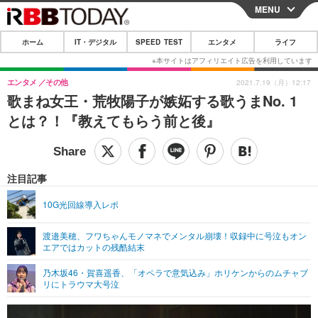
MENU
CLOSE
ホーム
IT・デジタル
SPEED TEST
エンタメ
ライフ
ホーム
IT・デジタル
エンタメ
その他
2021.7.19（月）12:17
歌まね女王・荒牧陽子が嫉妬する歌うまNo. 1
IT・デジタルTOP
スマートフォン
SPEED TEST
とは？！『教えてもらう前と後』
ネタ
ガジェット・ツール
エンタメ
ショッピング
その他
エンタメTOP
映画・ドラマ
ライフ
注目記事
韓流・K-POP
韓国・芸能
ライフTOP
グルメ
リリース一覧
10G光回線導入レポ
音楽
スポーツ
ペット
ショッピング
プッシュ通知の停止方法
渡邉美穂、フワちゃんモノマネでメンタル崩壊！収録中に号泣もオン
エアではカットの残酷結末
グラビア
ブログ
その他
乃木坂46・賀喜遥香、「オペラで意気込み」ホリケンからのムチャブ
ショッピング
その他
リにトラウマ大号泣