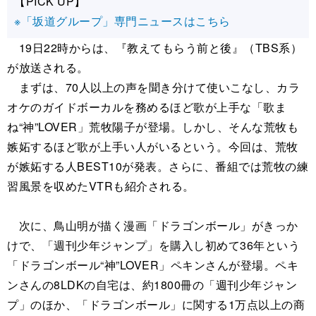
【PICK UP】
※「坂道グループ」専門ニュースはこちら
19日22時からは、『教えてもらう前と後』（TBS系）
が放送される。
まずは、70人以上の声を聞き分けて使いこなし、カラ
オケのガイドボーカルを務めるほど歌が上手な「歌ま
ね“神”LOVER」荒牧陽子が登場。しかし、そんな荒牧も
嫉妬するほど歌が上手い人がいるという。今回は、荒牧
が嫉妬する人BEST10が発表。さらに、番組では荒牧の練
習風景を収めたVTRも紹介される。
次に、鳥山明が描く漫画「ドラゴンボール」がきっか
けで、「週刊少年ジャンプ」を購入し初めて36年という
「ドラゴンボール“神”LOVER」ペキンさんが登場。ペキ
ンさんの8LDKの自宅は、約1800冊の「週刊少年ジャン
プ」のほか、「ドラゴンボール」に関する1万点以上の商