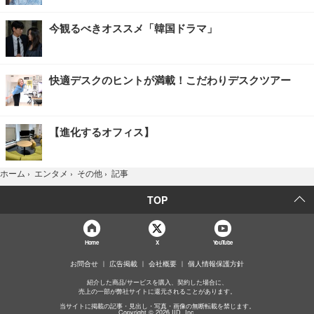
今観るべきオススメ「韓国ドラマ」
快適デスクのヒントが満載！こだわりデスクツアー
【進化するオフィス】
記事
ホーム
›
エンタメ
›
その他
›
TOP
Home
X
YouTube
お問合せ
広告掲載
会社概要
個人情報保護方針
紹介した商品/サービスを購入、契約した場合に、
売上の一部が弊社サイトに還元されることがあります。
当サイトに掲載の記事・見出し・写真・画像の無断転載を禁じます。
Copyright © 2026 IID, Inc.