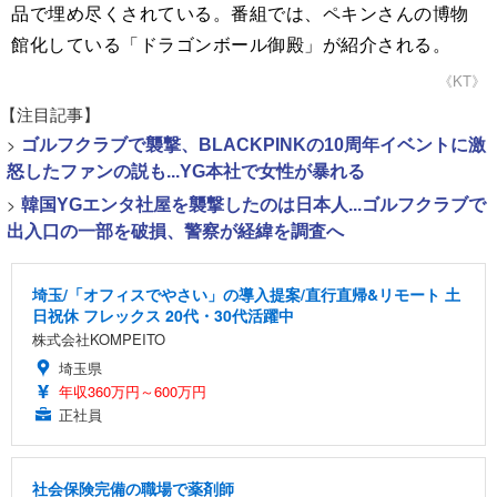
品で埋め尽くされている。番組では、ペキンさんの博物
館化している「ドラゴンボール御殿」が紹介される。
《KT》
【注目記事】
>
ゴルフクラブで襲撃、BLACKPINKの10周年イベントに激
怒したファンの説も...YG本社で女性が暴れる
>
韓国YGエンタ社屋を襲撃したのは日本人...ゴルフクラブで
出入口の一部を破損、警察が経緯を調査へ
埼玉/「オフィスでやさい」の導入提案/直行直帰&リモート 土
日祝休 フレックス 20代・30代活躍中
株式会社KOMPEITO
埼玉県
年収360万円～600万円
正社員
社会保険完備の職場で薬剤師