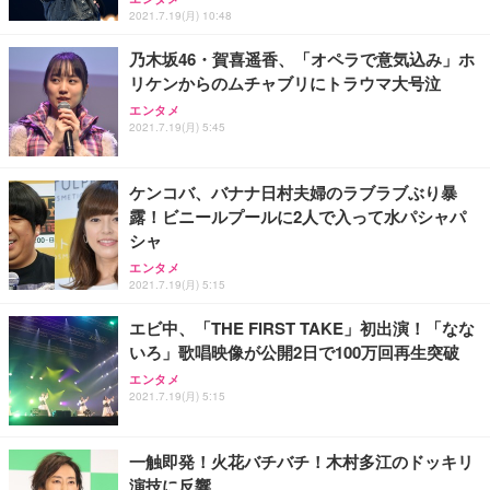
能 人間工学 椅子 腰サポート 90度跳ね上げ式アーム
2021.7.19(月) 10:48
レスト 3Dヘッドレスト ハンガー付き 高反発クッシ
￥49,979
￥1,800
￥7,680
ョン PCチェア 通気性メッシュ ゲーミング/勉強/事
乃木坂46・賀喜遥香、「オペラで意気込み」ホ
務用 おしゃれ パソコンチェア (ブラック)
リケンからのムチャブリにトラウマ大号泣
Sezlife オフィスチェア デスクチェア 疲れない テレ
【整備済み品】Dell E2724HS 27インチ 液晶モニタ
Smart Basic(スマートベーシック) 【Amazon.co.jp
エンタメ
ワーク チェア 強化バックレスト 30度ロッキング機
ー フルHD（1920×1080）VA 非光沢 HDMI/DisplayP
限定】 Smart Basic アイリスオーヤマ ペットシーツ
2021.7.19(月) 5:45
能 人間工学 椅子 腰サポート 90度跳ね上げ式アーム
ort/VGA スピーカー内蔵 高さ調整 スイベル VESA対
超厚型 お徳用 ワイド 100枚入 (x 1) (ケース販売)
レスト 3Dヘッドレスト ハンガー付き 高反発クッシ
応 ComfortView ビジネス向け
￥7,680
￥15,800
￥3,670
ョン PCチェア 通気性メッシュ ゲーミング/勉強/事
ケンコバ、バナナ日村夫婦のラブラブぶり暴
務用 おしゃれ パソコンチェア (ホワイト)
露！ビニールプールに2人で入って水パシャパ
ANDWINT オフィスチェア デスクチェア 肘なし メ
【MiniLED/24.5inch/280Hz/FHD】GRAPHT THE S
アイリスオーヤマ ペットシーツ 超厚型 お徳用 レギ
シャ
ッシュ 通気性 ランバーサポート付き 腰サポート ガ
HOOTER Gaming Monitor 24” Essential ゲーミン
ュラー 200枚入【Amazon.co.jp限定】
ス圧無段階昇降 360度回転 キャスター付き コンパク
グモニター QD 24.5インチ 1ms FHD 量子ドット 残
エンタメ
ト 幅52×奥行58.5×高さ84～96cm テレワーク 在宅
像低減 (3年保証 | 輝点保証 | 日本メーカー)
￥3,731
2021.7.19(月) 5:15
￥4,139
￥34,980
勤務 ブラック
エビ中、「THE FIRST TAKE」初出演！「なな
いろ」歌唱映像が公開2日で100万回再生突破
エンタメ
2021.7.19(月) 5:15
一触即発！火花バチバチ！木村多江のドッキリ
演技に反響