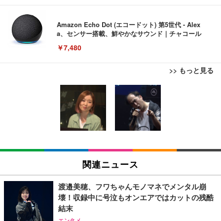
Amazon Echo Dot (エコードット) 第5世代 - Alex
a、センサー搭載、鮮やかなサウンド｜チャコール
￥7,480
>> もっと見る
[EdoErgo] オフィスチェア 椅子 テレワーク 疲れな
EIZO ビジネス向けプレミアムモニター | FlexScan
Amazonベーシック ペットシーツ 薄型 レギュラー 1
い 跳ね上げ式アームレスト コンパクト 約105度ロッ
EV3240X-WT | 31.5型4K UHD・USB Type-C・ホワ
回使い捨て 無香料 ホワイト 300枚
キング pc 事務椅子 360度回転 座面昇降 強化ナイロ
イト
ン樹脂ベース 通気性メッシュ 在宅ワーク H-WY01
￥3,373
￥5,699
￥105,595
(黒網+黒枠+黒足)
EIZO ビジネス向けプレミアムモニター | FlexScan
SIHOO B100 オフィスチェア／デスクチェア メッシ
Amazonベーシック ペットシーツ 厚型 ワイド 42枚
EV2740X-WT | 27.0型4K UHD・USB Type-C・ホワ
ュチェア 人間工学 疲れない ブラック
x2袋(84枚) ホワイト(吸収面:ライトブルー)
関連ニュース
イト
￥27,999
￥3,234
￥109,572
渡邉美穂、フワちゃんモノマネでメンタル崩
壊！収録中に号泣もオンエアではカットの残酷
Sezlife オフィスチェア デスクチェア 疲れない テレ
結末
【純正品】27"ゲーミングモニター DualSense 充電
ネオ・ルーライフ ネオ・オムツ L 中型犬用 26枚入
ワーク チェア 強化バックレスト 30度ロッキング機
フック付き（CFI-ZDM1J）
り 単品
エンタメ