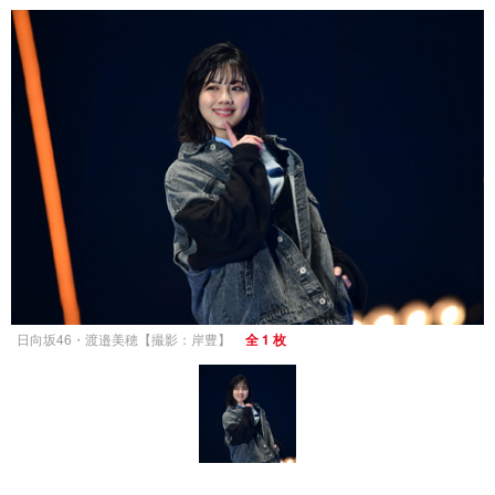
日向坂46・渡邉美穂【撮影：岸豊】
全 1 枚