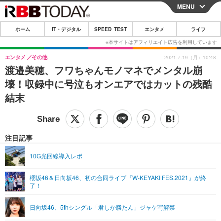
MENU
CLOSE
ホーム
IT・デジタル
SPEED TEST
エンタメ
ライフ
ホーム
IT・デジタル
エンタメ
その他
2021.7.19（月）10:48
渡邉美穂、フワちゃんモノマネでメンタル崩
IT・デジタルTOP
スマートフォン
SPEED TEST
壊！収録中に号泣もオンエアではカットの残酷
ネタ
ガジェット・ツール
結末
エンタメ
ショッピング
その他
エンタメTOP
映画・ドラマ
ライフ
韓流・K-POP
韓国・芸能
注目記事
ライフTOP
グルメ
リリース一覧
音楽
スポーツ
10G光回線導入レポ
ペット
ショッピング
プッシュ通知の停止方法
グラビア
ブログ
その他
櫻坂46＆日向坂46、初の合同ライブ『W-KEYAKI FES.2021』が終
了！
ショッピング
その他
日向坂46、5thシングル「君しか勝たん」ジャケ写解禁