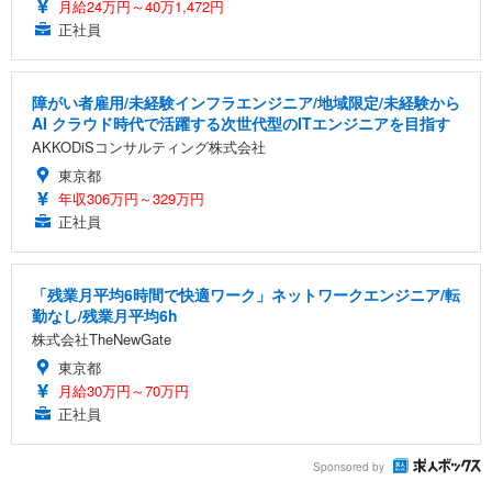
月給24万円～40万1,472円
正社員
障がい者雇用/未経験インフラエンジニア/地域限定/未経験から
AI クラウド時代で活躍する次世代型のITエンジニアを目指す
AKKODiSコンサルティング株式会社
東京都
年収306万円～329万円
正社員
「残業月平均6時間で快適ワーク」ネットワークエンジニア/転
勤なし/残業月平均6h
株式会社TheNewGate
東京都
月給30万円～70万円
正社員
Sponsored by