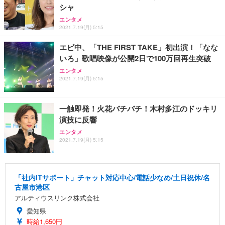
シャ
エンタメ
2021.7.19(月) 5:15
エビ中、「THE FIRST TAKE」初出演！「なな
いろ」歌唱映像が公開2日で100万回再生突破
エンタメ
2021.7.19(月) 5:15
一触即発！火花バチバチ！木村多江のドッキリ
演技に反響
エンタメ
2021.7.19(月) 5:15
「社内ITサポート」チャット対応中心/電話少なめ/土日祝休/名
古屋市港区
アルティウスリンク株式会社
愛知県
時給1,650円