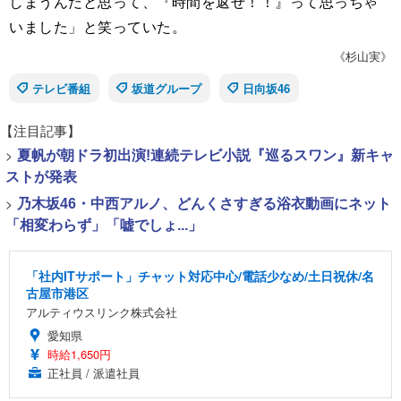
しまうんだと思って、『時間を返せ！！』って思っちゃ
いました」と笑っていた。
《杉山実》
テレビ番組
坂道グループ
日向坂46
【注目記事】
>
夏帆が朝ドラ初出演!連続テレビ小説『巡るスワン』新キャ
ストが発表
>
乃木坂46・中西アルノ、どんくさすぎる浴衣動画にネット
「相変わらず」「嘘でしょ...」
「社内ITサポート」チャット対応中心/電話少なめ/土日祝休/名
古屋市港区
アルティウスリンク株式会社
愛知県
時給1,650円
正社員 / 派遣社員