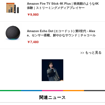
Amazon Fire TV Stick 4K Plus | 映画館のような4K
体験 | ストリーミングメディアプレイヤー
￥9,980
Amazon Echo Dot (エコードット) 第5世代 - Alex
a、センサー搭載、鮮やかなサウンド｜チャコール
￥7,480
>> もっと見る
[EdoErgo] オフィスチェア 椅子 テレワーク 疲れな
EIZO ビジネス向けプレミアムモニター | FlexScan
Amazonベーシック ペットシーツ 薄型 レギュラー 1
い 跳ね上げ式アームレスト コンパクト 約105度ロッ
EV3240X-WT | 31.5型4K UHD・USB Type-C・ホワ
回使い捨て 無香料 ホワイト 300枚
キング pc 事務椅子 360度回転 座面昇降 強化ナイロ
イト
ン樹脂ベース 通気性メッシュ 在宅ワーク H-WY01
￥3,373
￥5,699
￥105,595
(黒網+黒枠+黒足)
EIZO ビジネス向けプレミアムモニター | FlexScan
SIHOO B100 オフィスチェア／デスクチェア メッシ
Amazonベーシック ペットシーツ 厚型 ワイド 42枚
EV2740X-WT | 27.0型4K UHD・USB Type-C・ホワ
ュチェア 人間工学 疲れない ブラック
x2袋(84枚) ホワイト(吸収面:ライトブルー)
関連ニュース
イト
￥27,999
￥3,234
￥109,572