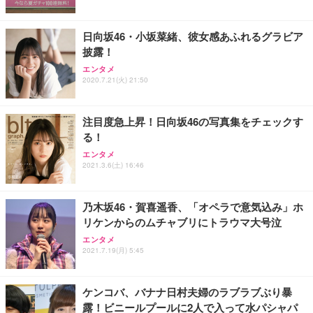
日向坂46・小坂菜緒、彼女感あふれるグラビア
披露！
エンタメ
2020.7.21(火) 21:50
注目度急上昇！日向坂46の写真集をチェックす
る！
エンタメ
2021.3.6(土) 16:46
乃木坂46・賀喜遥香、「オペラで意気込み」ホ
リケンからのムチャブリにトラウマ大号泣
エンタメ
2021.7.19(月) 5:45
ケンコバ、バナナ日村夫婦のラブラブぶり暴
露！ビニールプールに2人で入って水パシャパ