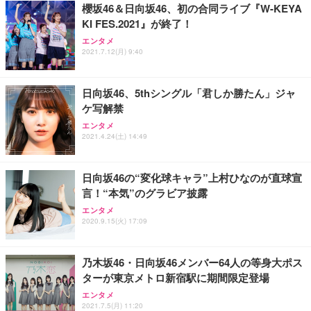
櫻坂46＆日向坂46、初の合同ライブ『W-KEYA
KI FES.2021』が終了！
Sezlife オフィスチェア デスクチェア 疲れない テレ
【純正品】27"ゲーミングモニター DualSense 充電
ネオ・ルーライフ ネオ・オムツ L 中型犬用 26枚入
エンタメ
ワーク チェア 強化バックレスト 30度ロッキング機
2021.7.12(月) 9:40
フック付き（CFI-ZDM1J）
り 単品
能 人間工学 椅子 腰サポート 90度跳ね上げ式アーム
レスト 3Dヘッドレスト ハンガー付き 高反発クッシ
￥49,979
￥1,800
￥7,680
ョン PCチェア 通気性メッシュ ゲーミング/勉強/事
日向坂46、5thシングル「君しか勝たん」ジャ
務用 おしゃれ パソコンチェア (ブラック)
ケ写解禁
Sezlife オフィスチェア デスクチェア 疲れない テレ
【整備済み品】Dell E2724HS 27インチ 液晶モニタ
Smart Basic(スマートベーシック) 【Amazon.co.jp
エンタメ
ワーク チェア 強化バックレスト 30度ロッキング機
ー フルHD（1920×1080）VA 非光沢 HDMI/DisplayP
限定】 Smart Basic アイリスオーヤマ ペットシーツ
2021.4.24(土) 14:49
能 人間工学 椅子 腰サポート 90度跳ね上げ式アーム
ort/VGA スピーカー内蔵 高さ調整 スイベル VESA対
超厚型 お徳用 ワイド 100枚入 (x 1) (ケース販売)
レスト 3Dヘッドレスト ハンガー付き 高反発クッシ
応 ComfortView ビジネス向け
￥7,680
￥15,800
￥3,670
ョン PCチェア 通気性メッシュ ゲーミング/勉強/事
日向坂46の“変化球キャラ”上村ひなのが直球宣
務用 おしゃれ パソコンチェア (ホワイト)
言！“本気”のグラビア披露
ANDWINT オフィスチェア デスクチェア 肘なし メ
【MiniLED/24.5inch/280Hz/FHD】GRAPHT THE S
アイリスオーヤマ ペットシーツ 超厚型 お徳用 レギ
ッシュ 通気性 ランバーサポート付き 腰サポート ガ
HOOTER Gaming Monitor 24” Essential ゲーミン
エンタメ
ュラー 200枚入【Amazon.co.jp限定】
ス圧無段階昇降 360度回転 キャスター付き コンパク
グモニター QD 24.5インチ 1ms FHD 量子ドット 残
2020.9.15(火) 17:09
ト 幅52×奥行58.5×高さ84～96cm テレワーク 在宅
像低減 (3年保証 | 輝点保証 | 日本メーカー)
￥3,731
￥4,139
￥34,980
勤務 ブラック
乃木坂46・日向坂46メンバー64人の等身大ポス
ターが東京メトロ新宿駅に期間限定登場
エンタメ
2021.7.5(月) 11:20