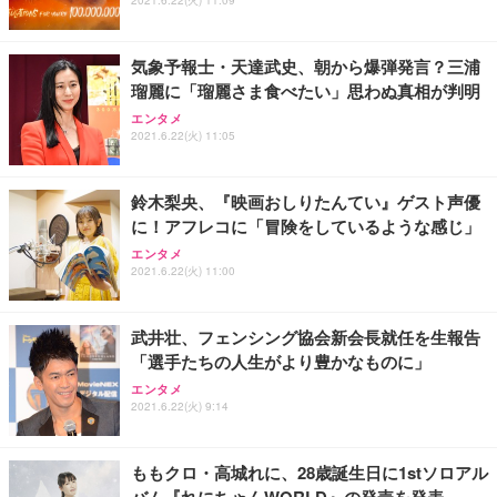
気象予報士・天達武史、朝から爆弾発言？三浦
瑠麗に「瑠麗さま食べたい」思わぬ真相が判明
エンタメ
2021.6.22(火) 11:05
鈴木梨央、『映画おしりたんてい』ゲスト声優
に！アフレコに「冒険をしているような感じ」
エンタメ
2021.6.22(火) 11:00
武井壮、フェンシング協会新会長就任を生報告
「選手たちの人生がより豊かなものに」
エンタメ
2021.6.22(火) 9:14
ももクロ・高城れに、28歳誕生日に1stソロアル
バム『れにちゃんWORLD』の発売を発表