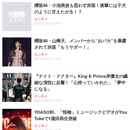
櫻坂46・小池美波も思わず赤面！後輩には子犬
のように甘えたがる！？
エンタメ
2021.6.22(火) 14:47
櫻坂46・山﨑天、メンバーから“おバカ”を暴露
されて赤面「もうヤダー！」
エンタメ
2021.6.22(火) 14:50
『ナイト・ドクター』King & Prince岸優太の繊
細な演技に反響！「心持っていかれた」「夢中
になる」
エンタメ
2021.6.22(火) 14:12
YOASOBI、「怪物」ミュージックビデオがYou
Tubeで1億回再生突破
エンタメ
2021.6.22(火) 11:09