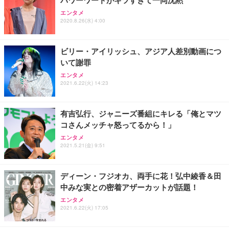
Sezlife オフィスチェア デスクチェア 疲れない テレ
【純正品】27"ゲーミングモニター DualSense 充電
ネオ・ルーライフ ネオ・オムツ L 中型犬用 26枚入
エンタメ
ワーク チェア 強化バックレスト 30度ロッキング機
フック付き（CFI-ZDM1J）
り 単品
2020.8.26(水) 4:00
能 人間工学 椅子 腰サポート 90度跳ね上げ式アーム
レスト 3Dヘッドレスト ハンガー付き 高反発クッシ
￥49,979
￥1,800
￥7,680
ョン PCチェア 通気性メッシュ ゲーミング/勉強/事
ビリー・アイリッシュ、アジア人差別動画につ
務用 おしゃれ パソコンチェア (ブラック)
いて謝罪
Sezlife オフィスチェア デスクチェア 疲れない テレ
【整備済み品】Dell E2724HS 27インチ 液晶モニタ
Smart Basic(スマートベーシック) 【Amazon.co.jp
エンタメ
ワーク チェア 強化バックレスト 30度ロッキング機
ー フルHD（1920×1080）VA 非光沢 HDMI/DisplayP
限定】 Smart Basic アイリスオーヤマ ペットシーツ
2021.6.22(火) 14:23
能 人間工学 椅子 腰サポート 90度跳ね上げ式アーム
ort/VGA スピーカー内蔵 高さ調整 スイベル VESA対
超厚型 お徳用 ワイド 100枚入 (x 1) (ケース販売)
レスト 3Dヘッドレスト ハンガー付き 高反発クッシ
応 ComfortView ビジネス向け
￥7,680
￥15,800
￥3,670
ョン PCチェア 通気性メッシュ ゲーミング/勉強/事
有吉弘行、ジャニーズ番組にキレる「俺とマツ
務用 おしゃれ パソコンチェア (ホワイト)
コさんメッチャ怒ってるから！」
ANDWINT オフィスチェア デスクチェア 肘なし メ
【MiniLED/24.5inch/280Hz/FHD】GRAPHT THE S
アイリスオーヤマ ペットシーツ 超厚型 お徳用 レギ
ッシュ 通気性 ランバーサポート付き 腰サポート ガ
HOOTER Gaming Monitor 24” Essential ゲーミン
エンタメ
ュラー 200枚入【Amazon.co.jp限定】
ス圧無段階昇降 360度回転 キャスター付き コンパク
グモニター QD 24.5インチ 1ms FHD 量子ドット 残
2021.5.21(金) 9:51
ト 幅52×奥行58.5×高さ84～96cm テレワーク 在宅
像低減 (3年保証 | 輝点保証 | 日本メーカー)
￥3,731
￥4,139
￥34,980
勤務 ブラック
ディーン・フジオカ、両手に花！弘中綾香＆田
中みな実との密着アザーカットが話題！
エンタメ
2021.6.22(火) 17:05