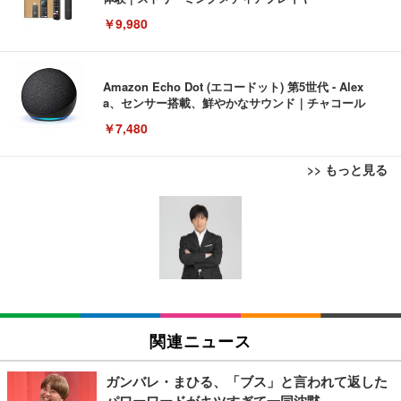
￥9,980
Amazon Echo Dot (エコードット) 第5世代 - Alex
a、センサー搭載、鮮やかなサウンド｜チャコール
￥7,480
>> もっと見る
[EdoErgo] オフィスチェア 椅子 テレワーク 疲れな
EIZO ビジネス向けプレミアムモニター | FlexScan
Amazonベーシック ペットシーツ 薄型 レギュラー 1
い 跳ね上げ式アームレスト コンパクト 約105度ロッ
EV3240X-WT | 31.5型4K UHD・USB Type-C・ホワ
回使い捨て 無香料 ホワイト 300枚
キング pc 事務椅子 360度回転 座面昇降 強化ナイロ
イト
ン樹脂ベース 通気性メッシュ 在宅ワーク H-WY01
￥3,373
￥5,699
￥105,595
(黒網+黒枠+黒足)
EIZO ビジネス向けプレミアムモニター | FlexScan
SIHOO B100 オフィスチェア／デスクチェア メッシ
Amazonベーシック ペットシーツ 厚型 ワイド 42枚
EV2740X-WT | 27.0型4K UHD・USB Type-C・ホワ
ュチェア 人間工学 疲れない ブラック
x2袋(84枚) ホワイト(吸収面:ライトブルー)
関連ニュース
イト
￥27,999
￥3,234
￥109,572
ガンバレ・まひる、「ブス」と言われて返した
パワーワードがキツすぎて一同沈黙