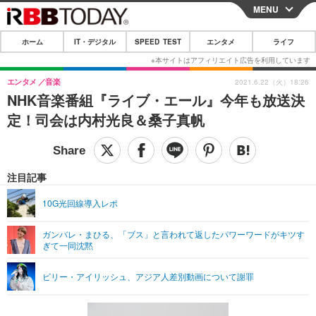
MENU
CLOSE
ホーム
IT・デジタル
SPEED TEST
エンタメ
ライフ
ホーム
IT・デジタル
エンタメ
音楽
2021.6.22（火）18:26
NHK音楽番組『ライブ・エール』今年も放送決
IT・デジタルTOP
スマートフォン
SPEED TEST
定！司会は内村光良＆桑子真帆
ネタ
ガジェット・ツール
エンタメ
ショッピング
その他
エンタメTOP
映画・ドラマ
ライフ
注目記事
韓流・K-POP
韓国・芸能
ライフTOP
グルメ
リリース一覧
10G光回線導入レポ
音楽
スポーツ
ペット
ショッピング
プッシュ通知の停止方法
ガンバレ・まひる、「ブス」と言われて返したパワーワードがキツす
ぎて一同沈黙
グラビア
ブログ
その他
ショッピング
その他
ビリー・アイリッシュ、アジア人差別動画について謝罪