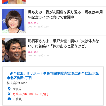
堀ちえみ、舌がん闘病を振り返る 現在は40周
年記念ライブに向けて奮闘中
エンタメ
2021.6.16(水) 9:38
明石家さんま、瀬戸大也・妻の「夫は体力な
い」に苦笑い「体力あると思うけど」
エンタメ
2021.6.16(水) 5:00
「新卒歓迎」ITサポート事務/研修制度充実/第二新卒歓迎/大阪
市北区梅田2丁目
株式会社Creer
大阪府
月給25万6,500円～32万円
正社員