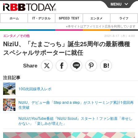
MENU
CLOSE
ホーム
IT・デジタル
SPEED TEST
エンタメ
ライフ
ホーム
IT・デジタル
エンタメ
その他
2021.6.17（木）4:00
NiziU、「たまごっち」誕生25周年の最新機種
IT・デジタルTOP
スマートフォン
SPEED TEST
スペシャルサポーターに就任
ネタ
ガジェット・ツール
エンタメ
ショッピング
その他
エンタメTOP
映画・ドラマ
ライフ
注目記事
韓流・K-POP
韓国・芸能
ライフTOP
グルメ
リリース一覧
10G光回線導入レポ
音楽
スポーツ
ペット
ショッピング
プッシュ通知の停止方法
NiziU、デビュー曲「Step and a step」がストリーミング累計1億回再
生突破
グラビア
ブログ
その他
NiziUのYouTube番組『NiziU Scout』スタート！ファン歓喜「幸せし
ショッピング
その他
かない」「楽しみが増えた」