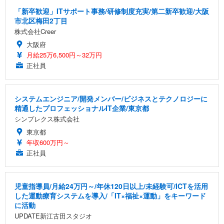
「新卒歓迎」ITサポート事務/研修制度充実/第二新卒歓迎/大阪
市北区梅田2丁目
株式会社Creer
大阪府
月給25万6,500円～32万円
正社員
システムエンジニア/開発メンバー/ビジネスとテクノロジーに
精通したプロフェッショナルIT企業/東京都
シンプレクス株式会社
東京都
年収600万円～
正社員
児童指導員/月給24万円～/年休120日以上/未経験可/ICTを活用
した運動療育システムを導入/「IT×福祉×運動」をキーワード
に活動
UPDATE新江古田スタジオ