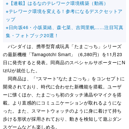
※【連載】はるなのテレワーク環境構築（動画）
※テレワーク環境を変える！参考になるデスクセットア
ップ
※日向坂46・小坂菜緒、森七菜、吉岡里帆……注目写真
集・フォトブック20選！
バンダイは、携帯型育成玩具「たまごっち」シリーズ
の最新機種「Tamagotchi Smart」（6,380円）を11月23
日に発売すると発表。同商品のスペシャルサポーターにN
iziUが就任した。
同商品は、「“スマート”なたまごっち」をコンセプトに
開発されており、時代に合わせた新機能を搭載。ユーザ
ーに懐くほか、たまごっち初のタッチ液晶やマイクを搭
載。より直感的にコミュニケーションが取れるようにな
った。また、スマートウォッチのように身に着けて持ち
歩ける形状が採用されており、動きを検知して遊ぶダン
スゲームなども楽しめる。