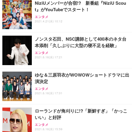
NiziUメンバーが合宿!? 新番組『NiziU Scou
務用 おしゃれ パソコンチェア (ホワイト)
t』がYouTubeでスタート！
ANDWINT オフィスチェア デスクチェア 肘なし メ
【MiniLED/24.5inch/280Hz/FHD】GRAPHT THE S
アイリスオーヤマ ペットシーツ 超厚型 お徳用 レギ
ッシュ 通気性 ランバーサポート付き 腰サポート ガ
HOOTER Gaming Monitor 24” Essential ゲーミン
エンタメ
ュラー 200枚入【Amazon.co.jp限定】
ス圧無段階昇降 360度回転 キャスター付き コンパク
グモニター QD 24.5インチ 1ms FHD 量子ドット 残
2021.4.21(水) 10:12
ト 幅52×奥行58.5×高さ84～96cm テレワーク 在宅
像低減 (3年保証 | 輝点保証 | 日本メーカー)
￥3,731
￥4,139
￥34,980
勤務 ブラック
ノンスタ石田、NSC講師として400本のネタ台
本添削「久しぶりに大型の寝不足を経験」
エンタメ
2021.6.16(水) 17:21
ゆな＆三原羽衣がWOWOWショートドラマに出
演決定
エンタメ
2021.6.16(水) 17:01
ローランドが角刈りに!?「新鮮すぎ」「かっこ
いい」と好評
エンタメ
2021.6.16(水) 15:59