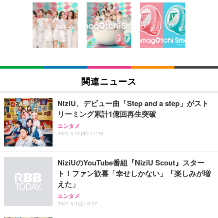
[EdoErgo] オフィスチェア 椅子 テレワーク 疲れな
EIZO ビジネス向けプレミアムモニター | FlexScan
Amazonベーシック ペットシーツ 薄型 レギュラー 1
い 跳ね上げ式アームレスト コンパクト 約105度ロッ
EV3240X-WT | 31.5型4K UHD・USB Type-C・ホワ
回使い捨て 無香料 ホワイト 300枚
キング pc 事務椅子 360度回転 座面昇降 強化ナイロ
イト
ン樹脂ベース 通気性メッシュ 在宅ワーク H-WY01
￥3,373
￥5,699
￥105,595
(黒網+黒枠+黒足)
EIZO ビジネス向けプレミアムモニター | FlexScan
SIHOO B100 オフィスチェア／デスクチェア メッシ
Amazonベーシック ペットシーツ 厚型 ワイド 42枚
EV2740X-WT | 27.0型4K UHD・USB Type-C・ホワ
ュチェア 人間工学 疲れない ブラック
x2袋(84枚) ホワイト(吸収面:ライトブルー)
関連ニュース
イト
￥27,999
￥3,234
￥109,572
NiziU、デビュー曲「Step and a step」がスト
リーミング累計1億回再生突破
Sezlife オフィスチェア デスクチェア 疲れない テレ
【純正品】27"ゲーミングモニター DualSense 充電
ネオ・ルーライフ ネオ・オムツ L 中型犬用 26枚入
エンタメ
ワーク チェア 強化バックレスト 30度ロッキング機
2021.5.20(木) 17:28
フック付き（CFI-ZDM1J）
り 単品
能 人間工学 椅子 腰サポート 90度跳ね上げ式アーム
レスト 3Dヘッドレスト ハンガー付き 高反発クッシ
￥49,979
￥1,800
￥7,680
ョン PCチェア 通気性メッシュ ゲーミング/勉強/事
NiziUのYouTube番組『NiziU Scout』スター
務用 おしゃれ パソコンチェア (ブラック)
ト！ファン歓喜「幸せしかない」「楽しみが増
Sezlife オフィスチェア デスクチェア 疲れない テレ
【整備済み品】Dell E2724HS 27インチ 液晶モニタ
Smart Basic(スマートベーシック) 【Amazon.co.jp
えた」
ワーク チェア 強化バックレスト 30度ロッキング機
ー フルHD（1920×1080）VA 非光沢 HDMI/DisplayP
限定】 Smart Basic アイリスオーヤマ ペットシーツ
能 人間工学 椅子 腰サポート 90度跳ね上げ式アーム
ort/VGA スピーカー内蔵 高さ調整 スイベル VESA対
超厚型 お徳用 ワイド 100枚入 (x 1) (ケース販売)
エンタメ
2021.5.1(土) 9:27
レスト 3Dヘッドレスト ハンガー付き 高反発クッシ
応 ComfortView ビジネス向け
￥7,680
￥15,800
￥3,670
ョン PCチェア 通気性メッシュ ゲーミング/勉強/事