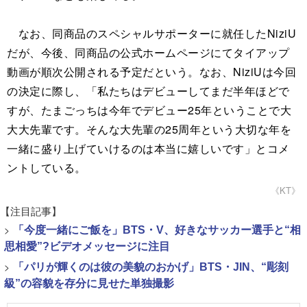
なお、同商品のスペシャルサポーターに就任したNiziU
だが、今後、同商品の公式ホームページにてタイアップ
動画が順次公開される予定だという。なお、NiziUは今回
の決定に際し、「私たちはデビューしてまだ半年ほどで
すが、たまごっちは今年でデビュー25年ということで大
大大先輩です。そんな大先輩の25周年という大切な年を
一緒に盛り上げていけるのは本当に嬉しいです」とコメ
ントしている。
《KT》
【注目記事】
>
「今度一緒にご飯を」BTS・V、好きなサッカー選手と“相
思相愛”?ビデオメッセージに注目
>
「パリが輝くのは彼の美貌のおかげ」BTS・JIN、“彫刻
級”の容貌を存分に見せた単独撮影