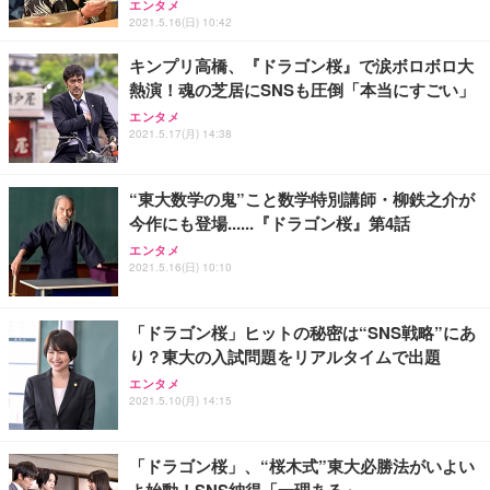
エンタメ
能 人間工学 椅子 腰サポート 90度跳ね上げ式アーム
2021.5.16(日) 10:42
レスト 3Dヘッドレスト ハンガー付き 高反発クッシ
￥49,979
￥1,800
￥7,680
ョン PCチェア 通気性メッシュ ゲーミング/勉強/事
キンプリ高橋、『ドラゴン桜』で涙ボロボロ大
務用 おしゃれ パソコンチェア (ブラック)
熱演！魂の芝居にSNSも圧倒「本当にすごい」
Sezlife オフィスチェア デスクチェア 疲れない テレ
【整備済み品】Dell E2724HS 27インチ 液晶モニタ
Smart Basic(スマートベーシック) 【Amazon.co.jp
ワーク チェア 強化バックレスト 30度ロッキング機
ー フルHD（1920×1080）VA 非光沢 HDMI/DisplayP
限定】 Smart Basic アイリスオーヤマ ペットシーツ
エンタメ
2021.5.17(月) 14:38
能 人間工学 椅子 腰サポート 90度跳ね上げ式アーム
ort/VGA スピーカー内蔵 高さ調整 スイベル VESA対
超厚型 お徳用 ワイド 100枚入 (x 1) (ケース販売)
レスト 3Dヘッドレスト ハンガー付き 高反発クッシ
応 ComfortView ビジネス向け
￥7,680
￥15,800
￥3,670
ョン PCチェア 通気性メッシュ ゲーミング/勉強/事
務用 おしゃれ パソコンチェア (ホワイト)
“東大数学の鬼”こと数学特別講師・柳鉄之介が
今作にも登場......『ドラゴン桜』第4話
ANDWINT オフィスチェア デスクチェア 肘なし メ
【MiniLED/24.5inch/280Hz/FHD】GRAPHT THE S
アイリスオーヤマ ペットシーツ 超厚型 お徳用 レギ
ッシュ 通気性 ランバーサポート付き 腰サポート ガ
HOOTER Gaming Monitor 24” Essential ゲーミン
エンタメ
ュラー 200枚入【Amazon.co.jp限定】
ス圧無段階昇降 360度回転 キャスター付き コンパク
グモニター QD 24.5インチ 1ms FHD 量子ドット 残
2021.5.16(日) 10:10
ト 幅52×奥行58.5×高さ84～96cm テレワーク 在宅
像低減 (3年保証 | 輝点保証 | 日本メーカー)
￥3,731
￥4,139
￥34,980
勤務 ブラック
「ドラゴン桜」ヒットの秘密は“SNS戦略”にあ
り？東大の入試問題をリアルタイムで出題
エンタメ
2021.5.10(月) 14:15
「ドラゴン桜」、“桜木式”東大必勝法がいよい
よ始動！SNS納得「一理ある」