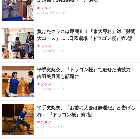
エンタメ
2021.5.10(月) 15:31
負けたクラスは即廃止！「東大専科」対「難関
大コース」.......日曜劇場『ドラゴン桜』第3話
エンタメ
2021.5.9(日) 10:13
平手友梨奈、『ドラゴン桜』で魅せた演技力！
吉田美月喜も話題に
エンタメ
2021.5.3(月) 14:04
平手友梨奈、「お前に大会は無理だ」と告げら
れ.....『ドラゴン桜』第2話
エンタメ
2021.5.1(土) 11:12