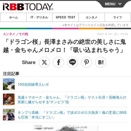
MENU
CLOSE
ホーム
IT・デジタル
SPEED TEST
エンタメ
ライフ
ホーム
IT・デジタル
エンタメ
その他
2021.5.19（水）15:32
「ドラゴン桜」長澤まさみの絶世の美しさに鬼
IT・デジタルTOP
スマートフォン
SPEED TEST
越・金ちゃんメロメロ！「吸い込まれちゃう」
ネタ
ガジェット・ツール
エンタメ
ショッピング
その他
エンタメTOP
映画・ドラマ
ライフ
注目記事
韓流・K-POP
韓国・芸能
ライフTOP
グルメ
リリース一覧
10G光回線導入レポ
音楽
スポーツ
ペット
ショッピング
プッシュ通知の停止方法
鬼越トマホーク・金ちゃん、『ドラゴン桜』ゲスト出演！高橋海人の
実家に嫌がらせする“チンピラ”役
グラビア
ブログ
その他
キンプリ高橋、『ドラゴン桜』で涙ボロボロ大熱演！魂の芝居にSNS
ショッピング
その他
も圧倒「本当にすごい」