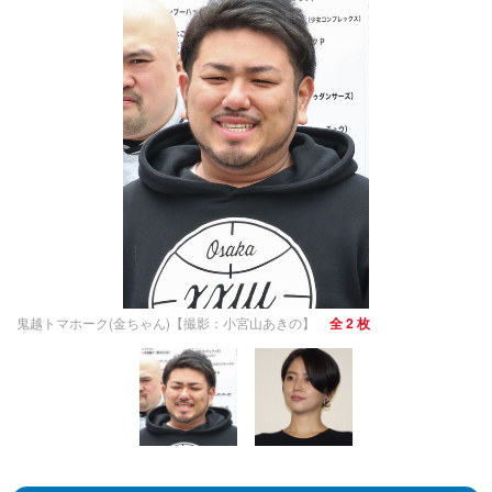
鬼越トマホーク(金ちゃん)【撮影：小宮山あきの】
全 2 枚