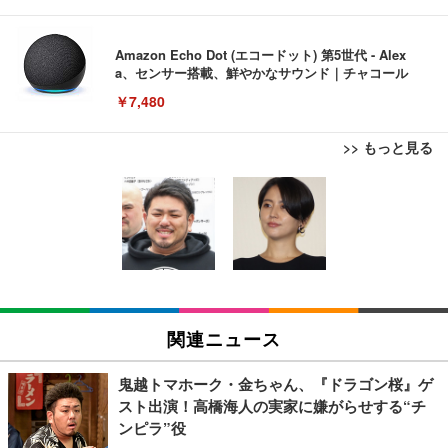
Amazon Echo Dot (エコードット) 第5世代 - Alex
a、センサー搭載、鮮やかなサウンド｜チャコール
￥7,480
>> もっと見る
[EdoErgo] オフィスチェア 椅子 テレワーク 疲れな
EIZO ビジネス向けプレミアムモニター | FlexScan
Amazonベーシック ペットシーツ 薄型 レギュラー 1
い 跳ね上げ式アームレスト コンパクト 約105度ロッ
EV3240X-WT | 31.5型4K UHD・USB Type-C・ホワ
回使い捨て 無香料 ホワイト 300枚
キング pc 事務椅子 360度回転 座面昇降 強化ナイロ
イト
ン樹脂ベース 通気性メッシュ 在宅ワーク H-WY01
￥3,373
￥5,699
￥105,595
(黒網+黒枠+黒足)
EIZO ビジネス向けプレミアムモニター | FlexScan
SIHOO B100 オフィスチェア／デスクチェア メッシ
Amazonベーシック ペットシーツ 厚型 ワイド 42枚
EV2740X-WT | 27.0型4K UHD・USB Type-C・ホワ
ュチェア 人間工学 疲れない ブラック
x2袋(84枚) ホワイト(吸収面:ライトブルー)
関連ニュース
イト
￥27,999
￥3,234
￥109,572
鬼越トマホーク・金ちゃん、『ドラゴン桜』ゲ
スト出演！高橋海人の実家に嫌がらせする“チ
Sezlife オフィスチェア デスクチェア 疲れない テレ
ンピラ”役
【純正品】27"ゲーミングモニター DualSense 充電
ネオ・ルーライフ ネオ・オムツ L 中型犬用 26枚入
ワーク チェア 強化バックレスト 30度ロッキング機
フック付き（CFI-ZDM1J）
り 単品