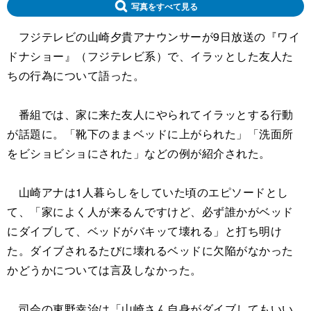
写真をすべて見る
フジテレビの山崎夕貴アナウンサーが9日放送の『ワイ
ドナショー』（フジテレビ系）で、イラッとした友人た
ちの行為について語った。
番組では、家に来た友人にやられてイラッとする行動
が話題に。「靴下のままベッドに上がられた」「洗面所
をビショビショにされた」などの例が紹介された。
山崎アナは1人暮らしをしていた頃のエピソードとし
て、「家によく人が来るんですけど、必ず誰かがベッド
にダイブして、ベッドがバキッて壊れる」と打ち明け
た。ダイブされるたびに壊れるベッドに欠陥がなかった
かどうかについては言及しなかった。
司会の東野幸治は「山崎さん自身がダイブしてもいい