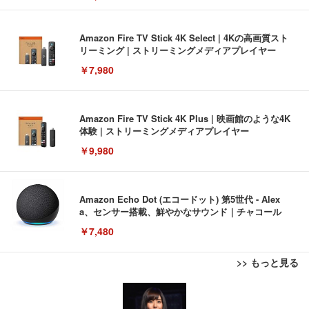
Amazon Fire TV Stick 4K Select | 4Kの高画質スト
リーミング | ストリーミングメディアプレイヤー
￥7,980
Amazon Fire TV Stick 4K Plus | 映画館のような4K
体験 | ストリーミングメディアプレイヤー
￥9,980
Amazon Echo Dot (エコードット) 第5世代 - Alex
a、センサー搭載、鮮やかなサウンド｜チャコール
￥7,480
>> もっと見る
[EdoErgo] オフィスチェア 椅子 テレワーク 疲れな
EIZO ビジネス向けプレミアムモニター | FlexScan
Amazonベーシック ペットシーツ 薄型 レギュラー 1
い 跳ね上げ式アームレスト コンパクト 約105度ロッ
EV3240X-WT | 31.5型4K UHD・USB Type-C・ホワ
回使い捨て 無香料 ホワイト 300枚