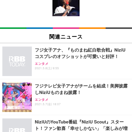
キング pc 事務椅子 360度回転 座面昇降 強化ナイロ
イト
ン樹脂ベース 通気性メッシュ 在宅ワーク H-WY01
￥3,373
￥5,699
￥105,595
(黒網+黒枠+黒足)
EIZO ビジネス向けプレミアムモニター | FlexScan
SIHOO B100 オフィスチェア／デスクチェア メッシ
Amazonベーシック ペットシーツ 厚型 ワイド 42枚
EV2740X-WT | 27.0型4K UHD・USB Type-C・ホワ
ュチェア 人間工学 疲れない ブラック
x2袋(84枚) ホワイト(吸収面:ライトブルー)
関連ニュース
イト
￥27,999
￥3,234
￥109,572
フジ女子アナ、『ものまね紅白歌合戦』NiziU
コスプレのオフショットが可愛いと好評！
Sezlife オフィスチェア デスクチェア 疲れない テレ
【純正品】27"ゲーミングモニター DualSense 充電
ネオ・ルーライフ ネオ・オムツ L 中型犬用 26枚入
エンタメ
ワーク チェア 強化バックレスト 30度ロッキング機
2021.5.8(土) 9:55
フック付き（CFI-ZDM1J）
り 単品
能 人間工学 椅子 腰サポート 90度跳ね上げ式アーム
レスト 3Dヘッドレスト ハンガー付き 高反発クッシ
￥49,979
￥1,800
￥7,680
ョン PCチェア 通気性メッシュ ゲーミング/勉強/事
フジテレビ女子アナがチームを結成！美脚披露
務用 おしゃれ パソコンチェア (ブラック)
しNiziUものまね披露！
Sezlife オフィスチェア デスクチェア 疲れない テレ
【整備済み品】Dell E2724HS 27インチ 液晶モニタ
Smart Basic(スマートベーシック) 【Amazon.co.jp
エンタメ
ワーク チェア 強化バックレスト 30度ロッキング機
ー フルHD（1920×1080）VA 非光沢 HDMI/DisplayP
限定】 Smart Basic アイリスオーヤマ ペットシーツ
2021.5.7(金) 18:07
能 人間工学 椅子 腰サポート 90度跳ね上げ式アーム
ort/VGA スピーカー内蔵 高さ調整 スイベル VESA対
超厚型 お徳用 ワイド 100枚入 (x 1) (ケース販売)
レスト 3Dヘッドレスト ハンガー付き 高反発クッシ
応 ComfortView ビジネス向け
￥7,680
￥15,800
￥3,670
ョン PCチェア 通気性メッシュ ゲーミング/勉強/事
NiziUのYouTube番組『NiziU Scout』スター
務用 おしゃれ パソコンチェア (ホワイト)
ト！ファン歓喜「幸せしかない」「楽しみが増
ANDWINT オフィスチェア デスクチェア 肘なし メ
【MiniLED/24.5inch/280Hz/FHD】GRAPHT THE S