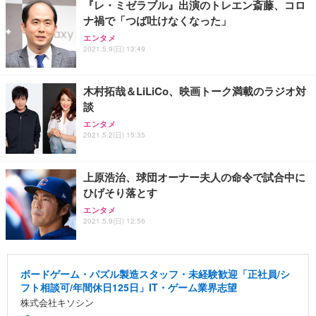
『レ・ミゼラブル』出演のトレエン斎藤、コロ
ナ禍で「つば吐けなくなった」
エンタメ
2021.5.9(日) 13:49
木村拓哉＆LiLiCo、映画トーク満載のラジオ対
談
エンタメ
2021.5.2(日) 15:35
上原浩治、球団オーナー夫人の命令で試合中に
ひげそり落とす
エンタメ
2021.5.9(日) 12:56
ボードゲーム・パズル製造スタッフ・未経験歓迎「正社員/シ
フト相談可/年間休日125日」IT・ゲーム業界志望
株式会社キソシン