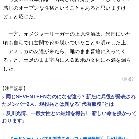
感じのオープンな性格ということもあると思いますけ
ど」と応じた。
一方、元メジャーリーガーの上原浩治は、米国にいた
頃も自宅では玄関で靴を脱いでいたことを明かした上、
「アメリカの友達が来たら、靴のまま普通に入ってく
る」と、土足のまま室内に入る欧米の文化に不満を漏ら
した。
《角谷》
【注目記事】
>
同じSEVENTEENなのになぜ違う? 新たに兵役が発表され
たメンバー2人、現役兵とは異なる“代替服務”とは
>
及川光博、一般女性との結婚を報告!「新しい命を授かって
おります」
ボードゲーム・パズル製造スタッフ・未経験歓迎「正社員/シ