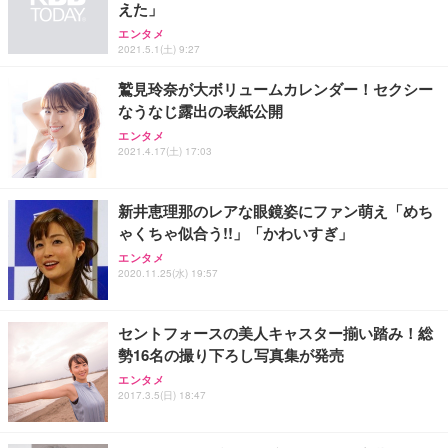
アイリスオーヤマ ペットシーツ 超厚型 お徳用 レギ
えた」
ッシュ 通気性 ランバーサポート付き 腰サポート ガ
HOOTER Gaming Monitor 24” Essential ゲーミン
ュラー 200枚入【Amazon.co.jp限定】
ス圧無段階昇降 360度回転 キャスター付き コンパク
グモニター QD 24.5インチ 1ms FHD 量子ドット 残
エンタメ
ト 幅52×奥行58.5×高さ84～96cm テレワーク 在宅
像低減 (3年保証 | 輝点保証 | 日本メーカー)
￥3,731
2021.5.1(土) 9:27
￥4,139
￥34,980
勤務 ブラック
鷲見玲奈が大ボリュームカレンダー！セクシー
なうなじ露出の表紙公開
エンタメ
2021.4.17(土) 17:03
新井恵理那のレアな眼鏡姿にファン萌え「めち
ゃくちゃ似合う!!」「かわいすぎ」
エンタメ
2020.11.25(水) 19:57
セントフォースの美人キャスター揃い踏み！総
勢16名の撮り下ろし写真集が発売
エンタメ
2017.3.5(日) 18:47