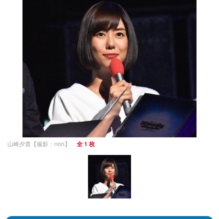
山崎夕貴【撮影：non】
全 1 枚