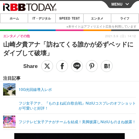
MENU
CLOSE
ホーム
IT・デジタル
SPEED TEST
エンタメ
ライフ
ホーム
IT・デジタル
エンタメ
その他
2021.5.9（日）14:12
山崎夕貴アナ「訪ねてくる誰かが必ずベッドに
IT・デジタルTOP
スマートフォン
SPEED TEST
ダイブして破壊」
ネタ
ガジェット・ツール
エンタメ
ショッピング
その他
エンタメTOP
映画・ドラマ
ライフ
注目記事
韓流・K-POP
韓国・芸能
ライフTOP
グルメ
リリース一覧
10G光回線導入レポ
音楽
スポーツ
ペット
ショッピング
プッシュ通知の停止方法
フジ女子アナ、『ものまね紅白歌合戦』NiziUコスプレのオフショット
が可愛いと好評！
グラビア
ブログ
その他
ショッピング
その他
フジテレビ女子アナがチームを結成！美脚披露しNiziUものまね披露！