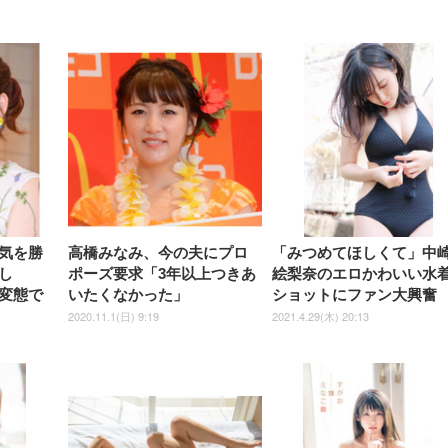
【整備済み品】Dell
【MiniLED/24.5inch/280Hz/
正品】27"ゲーミングモ
ANDWINT オフィスチ
アイリスオーヤマ ペ
Sezlife オフィスチェア デスク
ネオ・ルーライフ ネオ・オム
E2724HS 27インチ 液晶モ
Sezlife オフィスチェア デスク
Smart Basic(スマートベーシ
GRAPHT THE SHOOTER
ー DualSense 充電フッ
ア デスクチェア 肘なし
シーツ 超厚型 お徳用 
チェア 疲れない テレワーク
ツ L 中型犬用 26枚入り 単品
ニター フル
チェア 疲れない テレワーク
ック) 【Amazon.co.jp限定】
Gaming Monitor 24” Essential
き（CFI-ZDM1J）
ッシュ 通気性 ランバ
ュラー 200枚入
チェア 強化バックレスト 30
HD（1920×1080）VA 非光
チェア 強化バックレスト 30度
Smart Basic アイリスオーヤマ
ーミングモニター QD 24.5イ
ポート付き 腰サポート
【Amazon.co.jp限定】
￥1,800
￥15,800
￥34,980
9,979
度ロッキング機能 人間工学 椅
沢 HDMI/DisplayPort/VGA
ロッキング機能 人間工学 椅子
ペットシーツ 超厚型 お徳用
￥4,139
￥3,731
1ms FHD 量子ドット 残像低減
ス圧無段階昇降 360度
￥7,680
￥7,680
￥3,670
子 腰サポート 90度跳ね上げ
スピーカー内蔵 高さ調整 ス
腰サポート 90度跳ね上げ式ア
ワイド 100枚入 (x 1) (ケース
年保証 | 輝点保証 | 日本メーカ
転 キャスター付き コ
式アームレスト 3Dヘッドレス
イベル VESA対応
ームレスト 3Dヘッドレスト
販売)
クト 幅52×奥行58.5×
ト ハンガー付き 高反発クッシ
ComfortView ビジネス向け
ハンガー付き 高反発クッショ
84～96cm テレワーク
ョン PCチェア 通気性メッシ
ン PCチェア 通気性メッシュ
宅勤務 ブラック
ュ ゲーミング/勉強/事務用 お
ゲーミング/勉強/事務用 おし
しゃれ パソコンチェア (ブラ
ゃれ パソコンチェア (ホワイ
ック)
ト)
気を勝
高橋みなみ、今の夫にプロ
「みつめてほしくて」中
し
ポーズ要求「3年以上つきあ
絵梨奈のエロかわいい水
変態で
いたくなかった」
ショットにファン大興奮
2020.11.1(日) 9:19
2021.4.29(木) 20:13