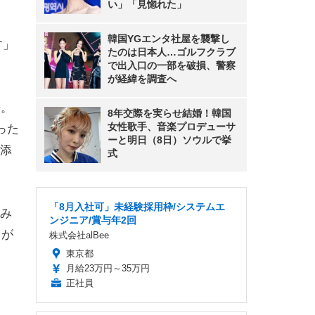
い」「見惚れた」
韓国YGエンタ社屋を襲撃し
す」
たのは日本人…ゴルフクラブ
で出入口の一部を破損、警察
が経緯を調査へ
告。
8年交際を実らせ結婚！韓国
女性歌手、音楽プロデューサ
った
ーと明日（8日）ソウルで挙
添
式
「8月入社可」未経験採用枠/システムエ
しみ
ンジニア/賞与年2回
トが
株式会社alBee
東京都
月給23万円～35万円
正社員