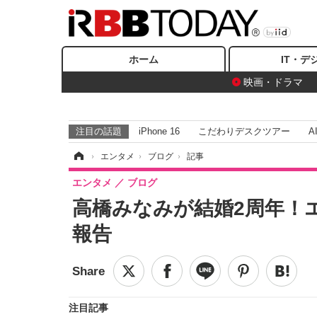
ホーム
IT・デ
映画・ドラマ
注目の話題
iPhone 16
こだわりデスクツアー
A
ホーム
›
エンタメ
›
ブログ
›
記事
エンタメ
ブログ
高橋みなみが結婚2周年！
報告
注目記事