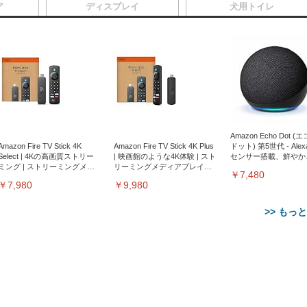
ア
ディスプレイ
犬用トイレ
Amazon Echo Dot (
Amazon Fire TV Stick 4K
Amazon Fire TV Stick 4K Plus
ドット) 第5世代 - Ale
Select | 4Kの高画質ストリー
| 映画館のような4K体験 | スト
センサー搭載、鮮やか
ミング | ストリーミングメデ
リーミングメディアプレイヤ
サウンド｜チャコール
￥7,480
ィアプレイヤー
ー
￥7,980
￥9,980
>> もっ