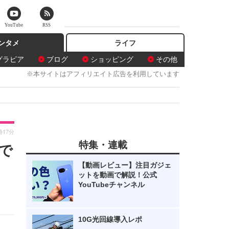
YouTube
RSS
ンタメ
ライフ
グラビア
ブログ
ショッピング
その他
※本サイトはアフィリエイト広告を利用しています
時17分
特集・連載
で
【動画レビュー】注目ガジェ
ットを動画で解説！公式
YouTubeチャンネル
10G光回線導入レポ