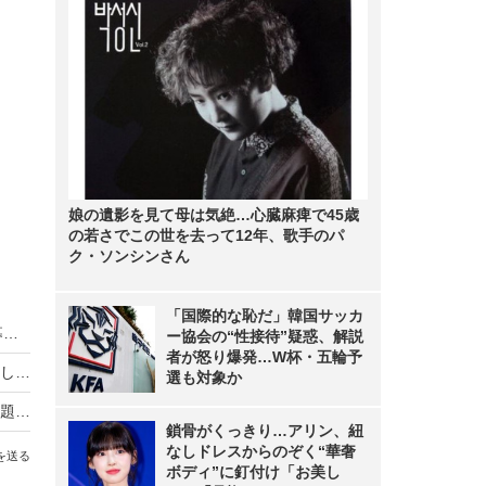
娘の遺影を見て母は気絶…心臓麻痺で45歳
の若さでこの世を去って12年、歌手のパ
ク・ソンシンさん
「国際的な恥だ」韓国サッカ
HIKAKIN、熊本地震に2000万円を寄付 動画で募金方法を解説し支援を呼びかけ
ー協会の“性接待”疑惑、解説
者が怒り爆発…W杯・五輪予
羽生結弦自らポーズを提案し撮影！完全撮り下ろし2027年度版カレンダーが発売決定！
選も対象か
熊本地震の瞬間、手術室の緊迫ニュース映像が話題！「本当にすごい」「尊敬の念しかない」
鎖骨がくっきり…アリン、紐
なしドレスからのぞく“華奢
を送る
ボディ”に釘付け「お美し