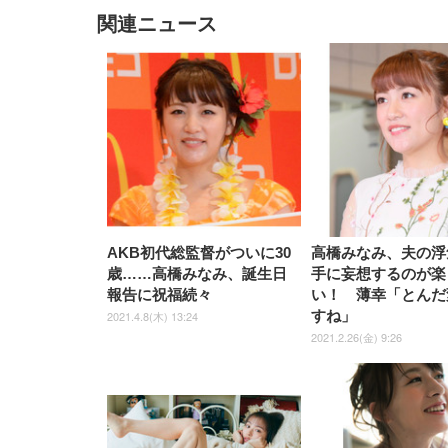
関連ニュース
EIZO ビジネス向けプレミア
EIZO ビジネス向けプレミア
【純
[EdoErgo] オフィスチェア 椅
Amazonベーシック ペットシ
SIHOO B100 オフィスチェア
Amazonベーシック ペットシ
ムモニター | FlexScan
ムモニター | FlexScan
ニタ
子 テレワーク 疲れない 跳ね
ーツ 薄型 レギュラー 1回使い
／デスクチェア メッシュチェ
ーツ 厚型 ワイド 42枚x2袋(84
EV3240X-WT | 31.5型4K
EV2740X-WT | 27.0型4K
ク付
上げ式アームレスト コンパク
捨て 無香料 ホワイト 300枚
ア 人間工学 疲れない ブラッ
枚) ホワイト(吸収面:ライトブ
UHD・USB Type-C・ホワイ
UHD・USB Type-C・ホワイ
ト 約105度ロッキング pc 事務
￥105,595
￥109,572
ク
ルー)
￥4
ト
ト
￥5,699
￥3,373
￥27,999
￥3,234
椅子 360度回転 座面昇降 強化
ナイロン樹脂ベース 通気性メ
ッシュ 在宅ワーク H-
WY01(黒網+黒枠+黒足)
AKB初代総監督がついに30
高橋みなみ、夫の浮
歳……高橋みなみ、誕生日
手に妄想するのが楽
報告に祝福続々
い！ 薄幸「とんだ
すね」
2021.4.8(木) 13:24
2021.2.26(金) 9:26