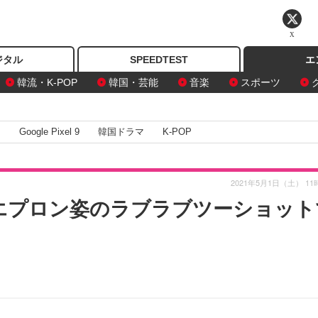
X
ジタル
SPEEDTEST
エ
韓流・K-POP
韓国・芸能
音楽
スポーツ
I
Google Pixel 9
韓国ドラマ
K-POP
2021年5月1日（土） 11
エプロン姿のラブラブツーショット