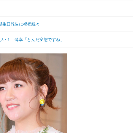
、誕生日報告に祝福続々
しい！ 薄幸「とんだ変態ですね」