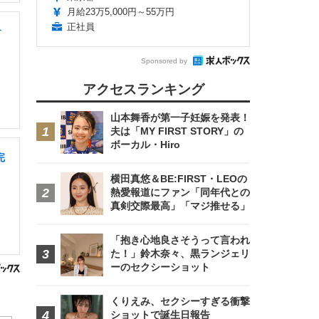
月給23万5,000円～55万円
正社員
サ
Sponsored by
アクセスランキング
山本舞香が第一子妊娠を発表！
夫は「MY FIRST STORY」の
ボーカル・Hiro
完
横田真悠＆BE:FIRST・LEOの
熱愛報道にファン「同年代との
真剣交際最高」「マジ推せる」
「抱き心地良さそうって言われ
た！」鈴木奈々、黒ランジェリ
ーのセクシーショット
くりえみ、セクシーすぎる衝撃
ショットで誕生日報告