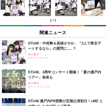
い 跳ね上げ式アームレスト コンパクト 約105度ロッ
EV3240X-WT | 31.5型4K UHD・USB Type-C・ホワ
‹
回使い捨て 無香料 ホワイト 300枚
キング pc 事務椅子 360度回転 座面昇降 強化ナイロ
イト
ン樹脂ベース 通気性メッシュ 在宅ワーク H-WY01
￥3,373
￥5,699
￥105,595
(黒網+黒枠+黒足)
1
/
3
EIZO ビジネス向けプレミアムモニター | FlexScan
SIHOO B100 オフィスチェア／デスクチェア メッシ
Amazonベーシック ペットシーツ 厚型 ワイド 42枚
EV2740X-WT | 27.0型4K UHD・USB Type-C・ホワ
ュチェア 人間工学 疲れない ブラック
x2袋(84枚) ホワイト(吸収面:ライトブルー)
関連ニュース
イト
￥27,999
￥3,234
￥109,572
STU48・中村舞＆高雄さやか、「2人で東京デ
ートするなら」の質問に......？
Sezlife オフィスチェア デスクチェア 疲れない テレ
【純正品】27"ゲーミングモニター DualSense 充電
ネオ・ルーライフ ネオ・オムツ L 中型犬用 26枚入
エンタメ
ワーク チェア 強化バックレスト 30度ロッキング機
2021.4.21(水) 9:56
フック付き（CFI-ZDM1J）
り 単品
能 人間工学 椅子 腰サポート 90度跳ね上げ式アーム
レスト 3Dヘッドレスト ハンガー付き 高反発クッシ
￥49,979
￥1,800
￥7,680
ョン PCチェア 通気性メッシュ ゲーミング/勉強/事
STU48、4周年コンサート開催！「夏の瀬戸内
務用 おしゃれ パソコンチェア (ブラック)
ツアー」発表も
Sezlife オフィスチェア デスクチェア 疲れない テレ
【整備済み品】Dell E2724HS 27インチ 液晶モニタ
Smart Basic(スマートベーシック) 【Amazon.co.jp
エンタメ
ワーク チェア 強化バックレスト 30度ロッキング機
ー フルHD（1920×1080）VA 非光沢 HDMI/DisplayP
限定】 Smart Basic アイリスオーヤマ ペットシーツ
2021.3.14(日) 13:49
能 人間工学 椅子 腰サポート 90度跳ね上げ式アーム
ort/VGA スピーカー内蔵 高さ調整 スイベル VESA対
超厚型 お徳用 ワイド 100枚入 (x 1) (ケース販売)
レスト 3Dヘッドレスト ハンガー付き 高反発クッシ
応 ComfortView ビジネス向け
￥7,680
￥15,800
￥3,670
ョン PCチェア 通気性メッシュ ゲーミング/勉強/事
STU48 瀬戸内PR部隊が定期公演初日！≠ME と
務用 おしゃれ パソコンチェア (ホワイト)