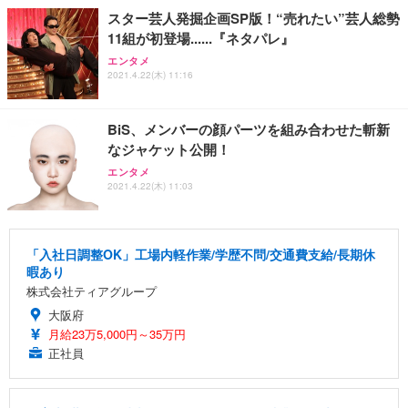
スター芸人発掘企画SP版！“売れたい”芸人総勢
11組が初登場......『ネタパレ』
エンタメ
2021.4.22(木) 11:16
BiS、メンバーの顔パーツを組み合わせた斬新
なジャケット公開！
エンタメ
2021.4.22(木) 11:03
「入社日調整OK」工場内軽作業/学歴不問/交通費支給/長期休
暇あり
株式会社ティアグループ
大阪府
月給23万5,000円～35万円
正社員