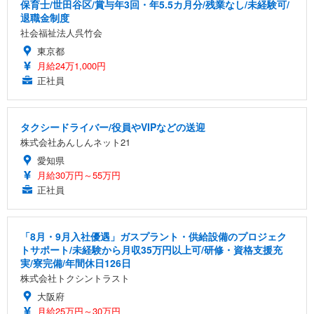
保育士/世田谷区/賞与年3回・年5.5カ月分/残業なし/未経験可/
退職金制度
社会福祉法人呉竹会
東京都
月給24万1,000円
正社員
タクシードライバー/役員やVIPなどの送迎
株式会社あんしんネット21
愛知県
月給30万円～55万円
正社員
「8月・9月入社優遇」ガスプラント・供給設備のプロジェク
トサポート/未経験から月収35万円以上可/研修・資格支援充
実/寮完備/年間休日126日
株式会社トクシントラスト
大阪府
月給25万円～30万円