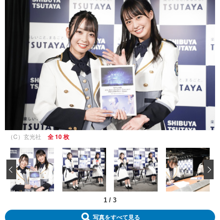
（C）玄光社
全 10 枚
‹
1
/
3
写真をすべて見る