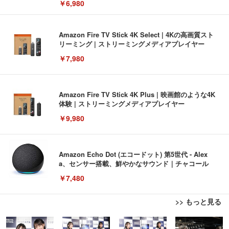
￥6,980
Amazon Fire TV Stick 4K Select | 4Kの高画質スト
リーミング | ストリーミングメディアプレイヤー
￥7,980
Amazon Fire TV Stick 4K Plus | 映画館のような4K
体験 | ストリーミングメディアプレイヤー
￥9,980
Amazon Echo Dot (エコードット) 第5世代 - Alex
a、センサー搭載、鮮やかなサウンド｜チャコール
￥7,480
>> もっと見る
[EdoErgo] オフィスチェア 椅子 テレワーク 疲れな
EIZO ビジネス向けプレミアムモニター | FlexScan
Amazonベーシック ペットシーツ 薄型 レギュラー 1