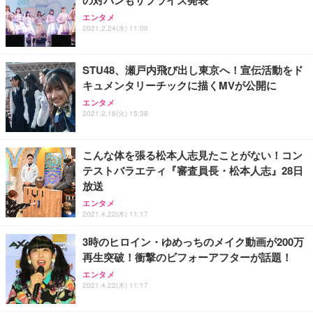
の対バンもサプライズ発表
ANDWINT オフィスチェア デスクチェア 肘なし メ
【MiniLED/24.5inch/280Hz/FHD】GRAPHT THE S
アイリスオーヤマ ペットシーツ 超厚型 お徳用 レギ
ッシュ 通気性 ランバーサポート付き 腰サポート ガ
HOOTER Gaming Monitor 24” Essential ゲーミン
エンタメ
ュラー 200枚入【Amazon.co.jp限定】
ス圧無段階昇降 360度回転 キャスター付き コンパク
グモニター QD 24.5インチ 1ms FHD 量子ドット 残
2021.2.24(水) 11:00
ト 幅52×奥行58.5×高さ84～96cm テレワーク 在宅
像低減 (3年保証 | 輝点保証 | 日本メーカー)
￥3,731
￥4,139
￥34,980
勤務 ブラック
STU48、瀬戸内飛び出し東京へ！宣伝活動をド
キュメンタリーチックに描くMVが公開に
エンタメ
2021.2.16(火) 15:38
こんな体を張る松本人志見たことがない！コン
テストバラエティ『審査員長・松本人志』28日
放送
エンタメ
2021.4.22(木) 11:17
3時のヒロイン・ゆめっちのメイク動画が200万
再生突破！衝撃のビフォーアフターが話題！
エンタメ
2021.4.22(木) 11:17