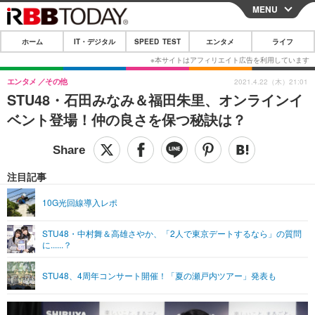
MENU
CLOSE
ホーム
IT・デジタル
SPEED TEST
エンタメ
ライフ
ホーム
IT・デジタル
エンタメ
その他
2021.4.22（木）21:01
STU48・石田みなみ＆福田朱里、オンラインイ
IT・デジタルTOP
スマートフォン
SPEED TEST
ベント登場！仲の良さを保つ秘訣は？
ネタ
ガジェット・ツール
エンタメ
ショッピング
その他
エンタメTOP
映画・ドラマ
ライフ
注目記事
韓流・K-POP
韓国・芸能
ライフTOP
グルメ
リリース一覧
10G光回線導入レポ
音楽
スポーツ
ペット
ショッピング
プッシュ通知の停止方法
STU48・中村舞＆高雄さやか、「2人で東京デートするなら」の質問
に......？
グラビア
ブログ
その他
ショッピング
その他
STU48、4周年コンサート開催！「夏の瀬戸内ツアー」発表も