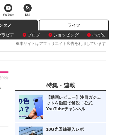
YouTube
RSS
ンタメ
ライフ
グラビア
ブログ
ショッピング
その他
※本サイトはアフィリエイト広告を利用しています
時20分
特集・連載
ー
【動画レビュー】注目ガジェ
ットを動画で解説！公式
YouTubeチャンネル
10G光回線導入レポ