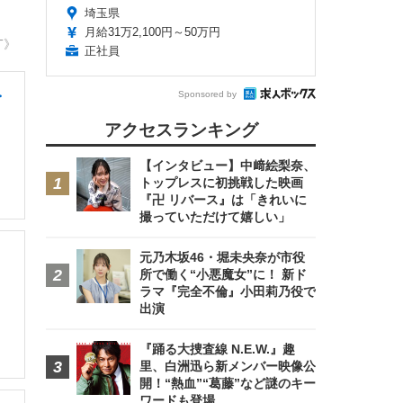
埼玉県
月給31万2,100円～50万円
T》
正社員
Sponsored by
・
アクセスランキング
【インタビュー】中﨑絵梨奈、
トップレスに初挑戦した映画
『卍 リバース』は「きれいに
撮っていただけて嬉しい」
元乃木坂46・堀未央奈が市役
所で働く“小悪魔女”に！ 新ド
ラマ『完全不倫』小田莉乃役で
出演
『踊る大捜査線 N.E.W.』趣
里、白洲迅ら新メンバー映像公
開！“熱血”“葛藤”など謎のキー
ワードも登場