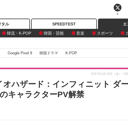
X
ジタル
SPEEDTEST
エ
韓流・K-POP
韓国・芸能
音楽
スポーツ
I
Google Pixel 9
韓国ドラマ
K-POP
2021年4月16日（金） 12
『バイオハザード：インフィニット ダ
のキャラクターPV解禁