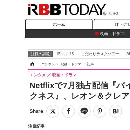
ホーム
IT・デ
映画・ドラマ
注目の話題
iPhone 16
こだわりデスクツアー
A
ホーム
›
エンタメ
›
映画・ドラマ
›
記事
エンタメ
映画・ドラマ
Netflixで7月独占配信
クネス』、レオン＆クレア
注目記事