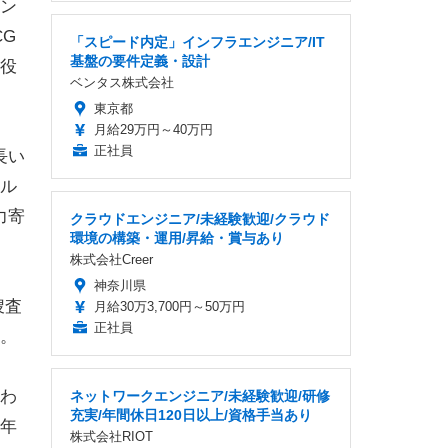
ン
CG
「スピード内定」インフラエンジニア/IT
基盤の要件定義・設計
役
ベンタス株式会社
東京都
月給29万円～40万円
正社員
長い
ル
力寄
クラウドエンジニア/未経験歓迎/クラウド
環境の構築・運用/昇給・賞与あり
株式会社Creer
神奈川県
捜査
月給30万3,700円～50万円
正社員
。
わ
ネットワークエンジニア/未経験歓迎/研修
充実/年間休日120日以上/資格手当あり
年
株式会社RIOT