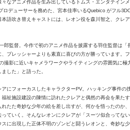
様々なアニメ作品を生み出しているトムス・エンタテインメ
デューサーを務めた、宮本佳率いるQuebico がフル3D
日本語吹き替えキャストには、レオン役を森川智之、クレア
一郎監督。今作で初のアニメ作品を披露する羽住監督は「
に、プレッシャーよりも素直に喜びの方が勝っています。フ
写の撮影に近いキャメラワークやライティングの雰囲気に極
しました」と語った。
アにフォーカスしたキャラクターPV。ハッキング事件の
、福祉施設建設の陳情に訪れたクレアと偶然の再会を果たす
入れたた奇妙な少年の絵を差し出すが、何かを悟ったのか、
去っていく。そんなレオンにクレアが「スーツ似合ってない
ウスに出現した正体不明のゾンビと闘うレオンと、奇妙な少