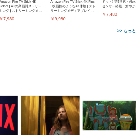
Amazon Fire TV Stick 4K
Amazon Fire TV Stick 4K Plus
ドット) 第5世代 - Ale
Select | 4Kの高画質ストリー
| 映画館のような4K体験 | スト
センサー搭載、鮮やか
ミング | ストリーミングメデ
リーミングメディアプレイヤ
サウンド｜チャコール
￥7,480
ィアプレイヤー
ー
￥7,980
￥9,980
>> もっ
【整備済み品】Dell
【MiniLED/24.5inch/280Hz/
正品】27"ゲーミングモ
ANDWINT オフィスチ
アイリスオーヤマ ペ
Sezlife オフィスチェア デスク
ネオ・ルーライフ ネオ・オム
E2724HS 27インチ 液晶モ
Sezlife オフィスチェア デスク
Smart Basic(スマートベーシ
GRAPHT THE SHOOTER
ー DualSense 充電フッ
ア デスクチェア 肘なし
シーツ 超厚型 お徳用 
チェア 疲れない テレワーク
ツ L 中型犬用 26枚入り 単品
ニター フル
チェア 疲れない テレワーク
ック) 【Amazon.co.jp限定】
Gaming Monitor 24” Essential
き（CFI-ZDM1J）
ッシュ 通気性 ランバ
ュラー 200枚入
チェア 強化バックレスト 30
HD（1920×1080）VA 非光
チェア 強化バックレスト 30度
Smart Basic アイリスオーヤマ
ーミングモニター QD 24.5イ
ポート付き 腰サポート
【Amazon.co.jp限定】
￥1,800
￥15,800
￥34,980
9,979
度ロッキング機能 人間工学 椅
沢 HDMI/DisplayPort/VGA
ロッキング機能 人間工学 椅子
ペットシーツ 超厚型 お徳用
￥4,139
￥3,731
1ms FHD 量子ドット 残像低減
ス圧無段階昇降 360度
￥7,680
￥7,680
￥3,670
子 腰サポート 90度跳ね上げ
スピーカー内蔵 高さ調整 ス
腰サポート 90度跳ね上げ式ア
ワイド 100枚入 (x 1) (ケース
年保証 | 輝点保証 | 日本メーカ
転 キャスター付き コ
式アームレスト 3Dヘッドレス
イベル VESA対応
ームレスト 3Dヘッドレスト
販売)
クト 幅52×奥行58.5×
ト ハンガー付き 高反発クッシ
ComfortView ビジネス向け
ハンガー付き 高反発クッショ
84～96cm テレワーク
ョン PCチェア 通気性メッシ
ン PCチェア 通気性メッシュ
宅勤務 ブラック
ュ ゲーミング/勉強/事務用 お
ゲーミング/勉強/事務用 おし
しゃれ パソコンチェア (ブラ
ゃれ パソコンチェア (ホワイ
ック)
ト)