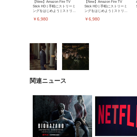
【New】Amazon Fire TV
【New】Amazon Fire TV
Stick HD | 手軽にストリーミ
Stick HD | 手軽にストリーミ
ングをはじめよう | ストリー
ングをはじめよう | ストリー
ミングメディアプレイヤー
ミングメディアプレイヤー
￥6,980
￥6,980
関連ニュース
EIZO ビジネス向けプレミア
EIZO ビジネス向けプレミア
【純
[EdoErgo] オフィスチェア 椅
Amazonベーシック ペットシ
SIHOO B100 オフィスチェア
Amazonベーシック ペットシ
ムモニター | FlexScan
ムモニター | FlexScan
ニタ
子 テレワーク 疲れない 跳ね
ーツ 薄型 レギュラー 1回使い
／デスクチェア メッシュチェ
ーツ 厚型 ワイド 42枚x2袋(84
EV3240X-WT | 31.5型4K
EV2740X-WT | 27.0型4K
ク付
上げ式アームレスト コンパク
捨て 無香料 ホワイト 300枚
ア 人間工学 疲れない ブラッ
枚) ホワイト(吸収面:ライトブ
UHD・USB Type-C・ホワイ
UHD・USB Type-C・ホワイ
ト 約105度ロッキング pc 事務
￥105,595
￥109,572
ク
ルー)
￥4
ト
ト
￥5,699
￥3,373
￥27,999
￥3,234
椅子 360度回転 座面昇降 強化
ナイロン樹脂ベース 通気性メ
ッシュ 在宅ワーク H-
WY01(黒網+黒枠+黒足)