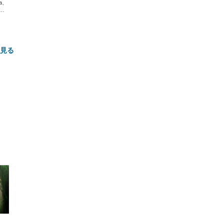
xa、
な
と見る
FHD】
ェ
ット
 メ
レギ
 ゲ
ーサ
ンチ
 ガ
 (3
回
ー)
ンパ
高さ
 在