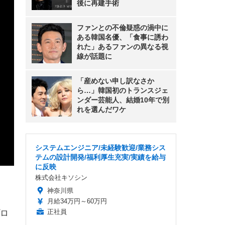
後に再建手術
ファンとの不倫疑惑の渦中に
ある韓国名優、「食事に誘わ
れた」あるファンの異なる視
線が話題に
「産めない申し訳なさか
ら…」韓国初のトランスジェ
ンダー芸能人、結婚10年で別
れを選んだワケ
システムエンジニア/未経験歓迎/業務シス
テムの設計開発/福利厚生充実/実績を給与
に反映
株式会社キソシン
神奈川県
月給34万円～60万円
正社員
ロ