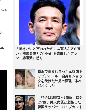
を送る
シ
。
立
「抱きたいと言われたのに…寛大な方が多
い」韓国名優との“不倫”を告白したファ
ン、擁護派に怒り
横浜で生まれ育った元韓国ト
ップアイドル、自身もショッ
クを受けた外見の変化「私の
顔どうした」
「精子は通常2～3億個、自分
は7個」美人女優と交際した
韓国ラッパー、パイプカット