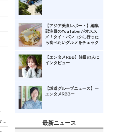
【アジア美食レポート】編集
部注目のYouTuberがオスス
メ！タイ・バンコクに行った
ら食べたいグルメをチェック
【エンタメRBB】注目の人に
インタビュー
【坂道グループニュース】ー
エンタメRBBー
King & Prince、LAトラベルバラエティがディズニープラスで世界同時独占配信
【動画】iPhone Airは「史上最高の普段使い機」か？買ってはいけない人とベストバイな人
最新ニュース
【Oura Ring 4】もうスマートウォッチには戻れない？“指輪”で健康管理する時代が来た【徹底レビュー】