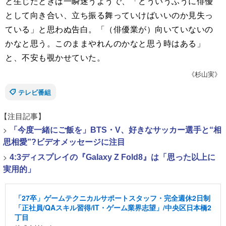
と生じたときは一瞬迷うようで、「どういうふうに俳優
として向き合い、立ち振る舞っていけばいいのか見失っ
ている」と思わぬ告白。「（俳優業が）向いていないの
かなと思う。このままやれんのかなと思う時はある」
と、不安も覗かせていた。
《杉山実》
テレビ番組
【注目記事】
>
「今度一緒にご飯を」BTS・V、好きなサッカー選手と“相
思相愛”?ビデオメッセージに注目
>
4:3ディスプレイの『Galaxy Z Fold8』は「思った以上に
実用的」
「27卒」ゲームテクニカルサポートスタッフ・完全週休2日制
「正社員/QAスキル習得/IT・ゲーム業界志望」/中央区日本橋2
丁目