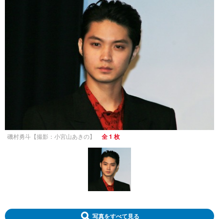
磯村勇斗【撮影：小宮山あきの】
全 1 枚
写真をすべて見る