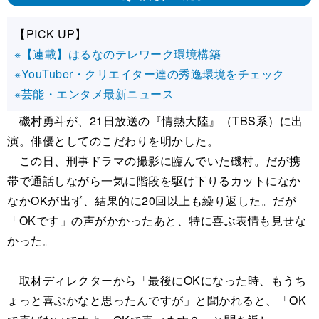
【PICK UP】
※【連載】はるなのテレワーク環境構築
※YouTuber・クリエイター達の秀逸環境をチェック
※芸能・エンタメ最新ニュース
磯村勇斗が、21日放送の『情熱大陸』（TBS系）に出
演。俳優としてのこだわりを明かした。
この日、刑事ドラマの撮影に臨んでいた磯村。だが携
帯で通話しながら一気に階段を駆け下りるカットになか
なかOKが出ず、結果的に20回以上も繰り返した。だが
「OKです」の声がかかったあと、特に喜ぶ表情も見せな
かった。
取材ディレクターから「最後にOKになった時、もうち
ょっと喜ぶかなと思ったんですが」と聞かれると、「OK