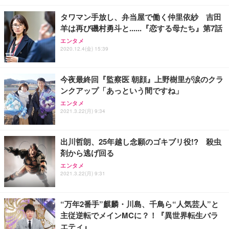
￥4,139
￥34,980
勤務 ブラック
タワマン手放し、弁当屋で働く仲里依紗 吉田
羊は再び磯村勇斗と......『恋する母たち』第7話
エンタメ
2020.12.4(金) 15:39
今夜最終回『監察医 朝顔』上野樹里が涙のクラ
ンクアップ「あっという間ですね」
エンタメ
2021.3.22(月) 9:34
出川哲朗、25年越し念願のゴキブリ役!? 殺虫
剤から逃げ回る
エンタメ
2021.3.22(月) 9:31
“万年2番手”麒麟・川島、千鳥ら“人気芸人”と
主従逆転でメインMCに？！『異世界転生バラ
エティ』