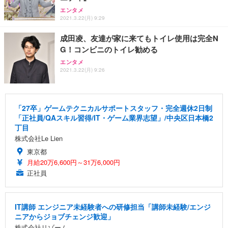
エンタメ
2021.3.22(月) 9:29
成田凌、友達が家に来てもトイレ使用は完全N
G！コンビニのトイレ勧める
エンタメ
2021.3.22(月) 9:26
「27卒」ゲームテクニカルサポートスタッフ・完全週休2日制
「正社員/QAスキル習得/IT・ゲーム業界志望」/中央区日本橋2
丁目
株式会社Le Lien
東京都
月給20万6,600円～31万6,000円
正社員
IT講師 エンジニア未経験者への研修担当「講師未経験/エンジ
ニアからジョブチェンジ歓迎」
株式会社リゾーム