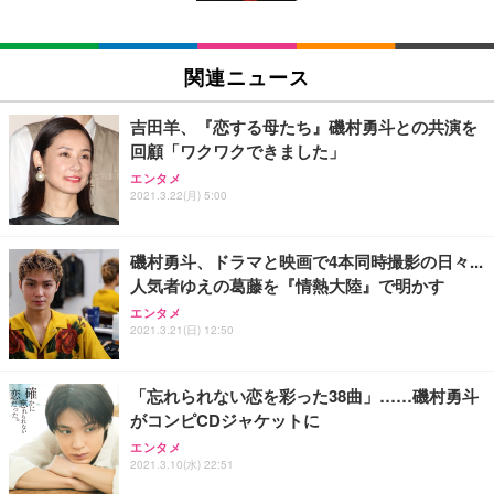
EIZO ビジネス向けプレミアムモニター | FlexScan
SIHOO B100 オフィスチェア／デスクチェア メッシ
Amazonベーシック ペットシーツ 厚型 ワイド 42枚
EV2740X-WT | 27.0型4K UHD・USB Type-C・ホワ
ュチェア 人間工学 疲れない ブラック
x2袋(84枚) ホワイト(吸収面:ライトブルー)
関連ニュース
イト
￥27,999
￥3,234
￥109,572
吉田羊、『恋する母たち』磯村勇斗との共演を
回顧「ワクワクできました」
Sezlife オフィスチェア デスクチェア 疲れない テレ
【純正品】27"ゲーミングモニター DualSense 充電
ネオ・ルーライフ ネオ・オムツ L 中型犬用 26枚入
エンタメ
ワーク チェア 強化バックレスト 30度ロッキング機
2021.3.22(月) 5:00
フック付き（CFI-ZDM1J）
り 単品
能 人間工学 椅子 腰サポート 90度跳ね上げ式アーム
レスト 3Dヘッドレスト ハンガー付き 高反発クッシ
￥49,979
￥1,800
￥7,680
ョン PCチェア 通気性メッシュ ゲーミング/勉強/事
磯村勇斗、ドラマと映画で4本同時撮影の日々...
務用 おしゃれ パソコンチェア (ブラック)
人気者ゆえの葛藤を『情熱大陸』で明かす
Sezlife オフィスチェア デスクチェア 疲れない テレ
【整備済み品】Dell E2724HS 27インチ 液晶モニタ
Smart Basic(スマートベーシック) 【Amazon.co.jp
エンタメ
ワーク チェア 強化バックレスト 30度ロッキング機
ー フルHD（1920×1080）VA 非光沢 HDMI/DisplayP
限定】 Smart Basic アイリスオーヤマ ペットシーツ
2021.3.21(日) 12:50
能 人間工学 椅子 腰サポート 90度跳ね上げ式アーム
ort/VGA スピーカー内蔵 高さ調整 スイベル VESA対
超厚型 お徳用 ワイド 100枚入 (x 1) (ケース販売)
レスト 3Dヘッドレスト ハンガー付き 高反発クッシ
応 ComfortView ビジネス向け
￥7,680
￥15,800
￥3,670
ョン PCチェア 通気性メッシュ ゲーミング/勉強/事
「忘れられない恋を彩った38曲」……磯村勇斗
務用 おしゃれ パソコンチェア (ホワイト)
がコンピCDジャケットに
ANDWINT オフィスチェア デスクチェア 肘なし メ
【MiniLED/24.5inch/280Hz/FHD】GRAPHT THE S
アイリスオーヤマ ペットシーツ 超厚型 お徳用 レギ
ッシュ 通気性 ランバーサポート付き 腰サポート ガ
HOOTER Gaming Monitor 24” Essential ゲーミン
エンタメ
ュラー 200枚入【Amazon.co.jp限定】
ス圧無段階昇降 360度回転 キャスター付き コンパク
グモニター QD 24.5インチ 1ms FHD 量子ドット 残
2021.3.10(水) 22:51
ト 幅52×奥行58.5×高さ84～96cm テレワーク 在宅
像低減 (3年保証 | 輝点保証 | 日本メーカー)
￥3,731