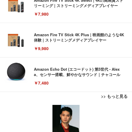
Amazon Fire TV Stick 4K Select | 4Kの高画質スト
リーミング | ストリーミングメディアプレイヤー
￥7,980
Amazon Fire TV Stick 4K Plus | 映画館のような4K
体験 | ストリーミングメディアプレイヤー
￥9,980
Amazon Echo Dot (エコードット) 第5世代 - Alex
a、センサー搭載、鮮やかなサウンド｜チャコール
￥7,480
>> もっと見る
[EdoErgo] オフィスチェア 椅子 テレワーク 疲れな
EIZO ビジネス向けプレミアムモニター | FlexScan
Amazonベーシック ペットシーツ 薄型 レギュラー 1
い 跳ね上げ式アームレスト コンパクト 約105度ロッ
EV3240X-WT | 31.5型4K UHD・USB Type-C・ホワ
回使い捨て 無香料 ホワイト 300枚
キング pc 事務椅子 360度回転 座面昇降 強化ナイロ
イト
ン樹脂ベース 通気性メッシュ 在宅ワーク H-WY01
￥3,373
￥5,699
￥105,595
(黒網+黒枠+黒足)