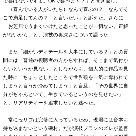
で喜ばないですよ。OKで喜べます？」と聞き返し、
「（喜んでいる人がいたら）なんで喜ぶの？ なんでそ
こで満足してんの？ と言いたい」と訴えた。さらに
「お芝居でうまくいけたと思ったことが一切ない。正解
がないから」と、演技の奥深さについて語った。
また「細かいディテールを大事にしている？」との質
問には「普通の視聴者の方からすれば、そこまで気付か
ないというか見ない」としながらも、個人的に作品を見
た時に「ちょっとしたところで世界観を一気に奪われて
しまうと言うか冷めてしまう」と言及。「その世界に自
分がちゃんといて、生きているというのを見せたい」
と、リアリティーを追求したいと述べた。
常にセリフは完璧に入っているため、現場には台本も
持ち込まないという磯村。だが演技プランのズレが監督