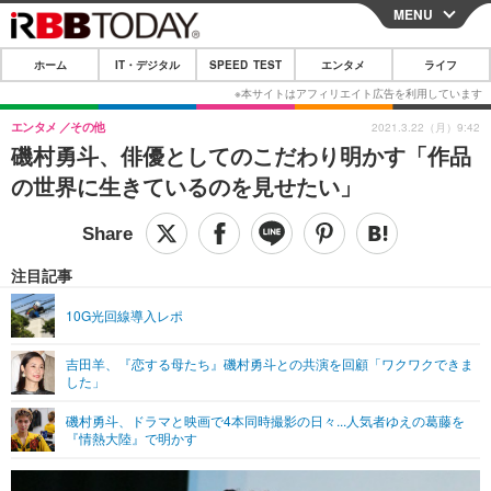
MENU
CLOSE
ホーム
IT・デジタル
SPEED TEST
エンタメ
ライフ
ホーム
IT・デジタル
エンタメ
その他
2021.3.22（月）9:42
磯村勇斗、俳優としてのこだわり明かす「作品
IT・デジタルTOP
スマートフォン
SPEED TEST
の世界に生きているのを見せたい」
ネタ
ガジェット・ツール
エンタメ
ショッピング
その他
エンタメTOP
映画・ドラマ
ライフ
注目記事
韓流・K-POP
韓国・芸能
ライフTOP
グルメ
リリース一覧
10G光回線導入レポ
音楽
スポーツ
ペット
ショッピング
プッシュ通知の停止方法
吉田羊、『恋する母たち』磯村勇斗との共演を回顧「ワクワクできま
した」
グラビア
ブログ
その他
磯村勇斗、ドラマと映画で4本同時撮影の日々...人気者ゆえの葛藤を
ショッピング
その他
『情熱大陸』で明かす