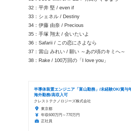
32：平井 堅 / even if
33：シェネル / Destiny
34：伊藤 由奈 / Precious
35：手塚 翔太 / 会いたいよ
36：Safarii / この恋にさよなら
37：當山 みれい / 願い ～あの頃のキミへ～
38：Rake / 100万回の「I love you」
半導体装置エンジニア「富山勤務」/未経験OK/賞与年
海外勤務/高収入可
クレストテクノロジーズ株式会社
東京都
年収600万円～770万円
正社員