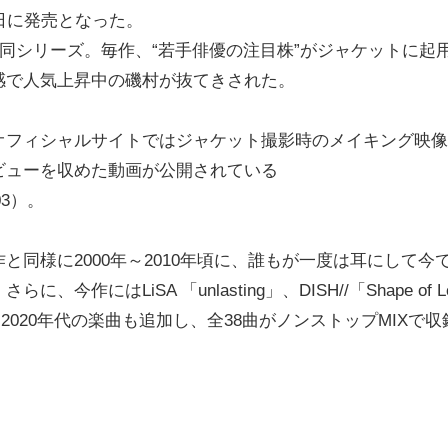
日に発売となった。
同シリーズ。毎作、“若手俳優の注目株”がジャケットに起
感で人気上昇中の磯村が抜てきされた。
フィシャルサイトではジャケット撮影時のメイキング映像
ビューを収めた動画が公開されている
3-03）。
同様に2000年～2010年頃に、誰もが一度は耳にして今
はLiSA 「unlasting」、DISH//「Shape of L
後半～2020年代の楽曲も追加し、全38曲がノンストップMIXで