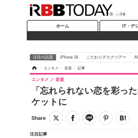
ホーム
IT・デ
注目の話題
iPhone 16
こだわりデスクツアー
A
ホーム
›
エンタメ
›
音楽
›
記事
エンタメ
音楽
「忘れられない恋を彩った
ケットに
注目記事