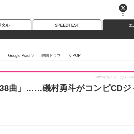
X
ジタル
SPEEDTEST
エ
I
Google Pixel 9
韓国ドラマ
K-POP
2021年3月10日（水） 22
38曲」……磯村勇斗がコンピCDジ