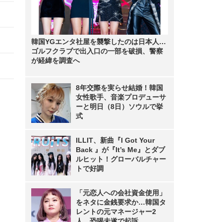
韓国YGエンタ社屋を襲撃したのは日本人…
ゴルフクラブで出入口の一部を破損、警察
が経緯を調査へ
8年交際を実らせ結婚！韓国
女性歌手、音楽プロデューサ
ーと明日（8日）ソウルで挙
式
ILLIT、新曲『I Got Your
Back 』が『It’s Me』とダブ
ルヒット！グローバルチャー
トで好調
「元恋人への会社資金使用」
をネタに金銭要求か…韓国タ
レントの元マネージャー2
人、恐喝未遂で起訴