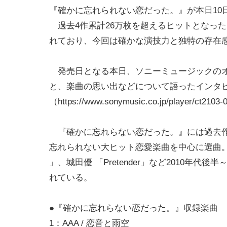
『確かに忘れられない恋だった。』が本日10
過去4作累計26万枚を超えるヒットとなった
れており、今回は確かな演技力と独特の存在
発売日となる本日、ソニーミュージックのオ
と、楽曲の思い出などについて語ったインタ
（https://www.sonymusic.co.jp/player/ct210
『確かに忘れらない恋だった。』には過去作と
忘れられない大ヒット恋愛楽曲を中心に選曲。さらに、今作に
」、城田優 「Pretender」など2010年代
れている。
●『確かに忘れらない恋だった。』収録楽曲
1：AAA / 恋音と雨空