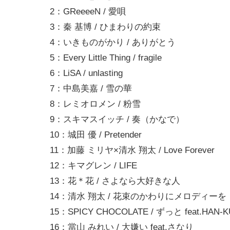
2：GReeeeN / 愛唄
3：秦 基博 / ひまわりの約束
4：いきものがかり / ありがとう
5：Every Little Thing / fragile
6：LiSA / unlasting
7：中島美嘉 / 雪の華
8：レミオロメン / 粉雪
9：スキマスイッチ / 奏（かなで）
10：城田 優 / Pretender
11：加藤 ミリヤ×清水 翔太 / Love Forever
12：キマグレン / LIFE
13：花＊花 / さよなら大好きな人
14：清水 翔太 / 花束のかわりにメロディーを
15：SPICY CHOCOLATE / ずっと feat.HAN-K
16：當山 みれい / 大嫌い feat.さなり