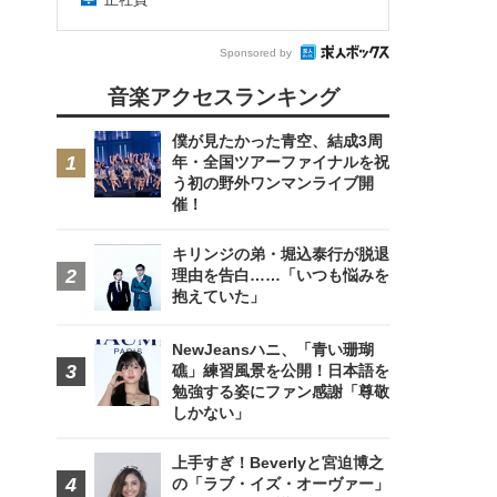
Sponsored by
音楽アクセスランキング
僕が見たかった青空、結成3周
年・全国ツアーファイナルを祝
う初の野外ワンマンライブ開
催！
キリンジの弟・堀込泰行が脱退
理由を告白……「いつも悩みを
抱えていた」
NewJeansハニ、「青い珊瑚
礁」練習風景を公開！日本語を
勉強する姿にファン感謝「尊敬
しかない」
上手すぎ！Beverlyと宮迫博之
の「ラブ・イズ・オーヴァー」