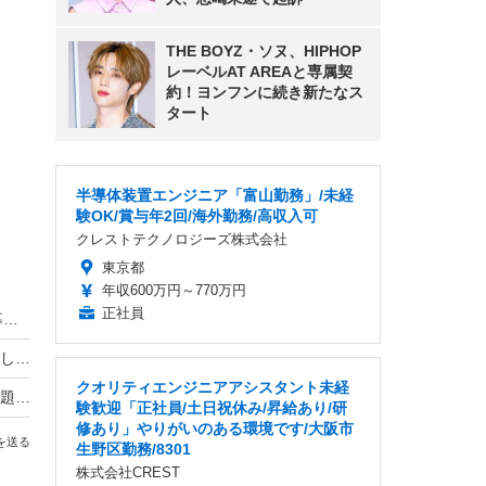
THE BOYZ・ソヌ、HIPHOP
レーベルAT AREAと専属契
約！ヨンフンに続き新たなス
タート
半導体装置エンジニア「富山勤務」/未経
験OK/賞与年2回/海外勤務/高収入可
クレストテクノロジーズ株式会社
東京都
年収600万円～770万円
正社員
HIKAKIN、熊本地震に2000万円を寄付 動画で募金方法を解説し支援を呼びかけ
羽生結弦自らポーズを提案し撮影！完全撮り下ろし2027年度版カレンダーが発売決定！
クオリティエンジニアアシスタント未経
熊本地震の瞬間、手術室の緊迫ニュース映像が話題！「本当にすごい」「尊敬の念しかない」
験歓迎「正社員/土日祝休み/昇給あり/研
修あり」やりがいのある環境です/大阪市
を送る
生野区勤務/8301
株式会社CREST