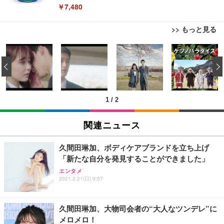
￥7,480
>> もっと見る
[EdoErgo] オフィスチェア 椅子 テレワーク 疲れな
EIZO ビジネス向けプレミアムモニター | FlexScan
Amazonベーシック ペットシーツ 薄型 レギュラー 1
い 跳ね上げ式アームレスト コンパクト 約105度ロッ
EV3240X-WT | 31.5型4K UHD・USB Type-C・ホワ
‹
回使い捨て 無香料 ホワイト 300枚
キング pc 事務椅子 360度回転 座面昇降 強化ナイロ
イト
ン樹脂ベース 通気性メッシュ 在宅ワーク H-WY01
￥3,373
￥5,699
￥105,595
(黒網+黒枠+黒足)
1
/
2
EIZO ビジネス向けプレミアムモニター | FlexScan
SIHOO B100 オフィスチェア／デスクチェア メッシ
Amazonベーシック ペットシーツ 厚型 ワイド 42枚
EV2740X-WT | 27.0型4K UHD・USB Type-C・ホワ
ュチェア 人間工学 疲れない ブラック
x2袋(84枚) ホワイト(吸収面:ライトブルー)
関連ニュース
イト
￥27,999
￥3,234
￥109,572
久間田琳加、ボディケアブランドを立ち上げ
「新たな自分を発見することができました」
Sezlife オフィスチェア デスクチェア 疲れない テレ
【純正品】27"ゲーミングモニター DualSense 充電
ネオ・ルーライフ ネオ・オムツ L 中型犬用 26枚入
エンタメ
ワーク チェア 強化バックレスト 30度ロッキング機
2021.2.21(日) 9:57
フック付き（CFI-ZDM1J）
り 単品
能 人間工学 椅子 腰サポート 90度跳ね上げ式アーム
レスト 3Dヘッドレスト ハンガー付き 高反発クッシ
￥49,979
￥1,800
￥7,680
ョン PCチェア 通気性メッシュ ゲーミング/勉強/事
久間田琳加、大物司会者の“大人なツンデレ”に
務用 おしゃれ パソコンチェア (ブラック)
メロメロ！