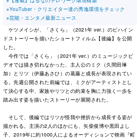
※【連載】はるなのテレワーク環境構築
※YouTuber・クリエイター達の秀逸環境をチェック
※芸能・エンタメ最新ニュース
ケツメイシが、「さくら」（2021年 ver.）のビハイン
ドストーリーを描いたショートフィルム【後編】を公開
した。
今作では「さくら」（2021年 ver.）のミュージックビ
デオでは描き切れなかった、主人公のミク（久間田琳
加）とリツ（伊藤あさひ）の葛藤と成長が表現されてい
る。先週公開された前編では、ミクがアーティストとし
て決心する中、家族やリツとの約束を胸に力強く一歩を
踏み出す姿を描いたストーリーが展開された。
そして、後編ではリツが怪我や挫折から成長する姿が
描かれる。主演の2人のほかにも、矢柴俊博や黒田よし
子、2019年に約1000人によるオーディションで映画『町