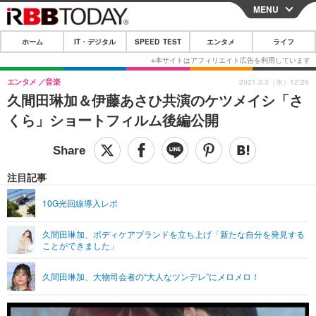
MENU
CLOSE
ホーム
IT・デジタル
SPEED TEST
エンタメ
ライフ
ホーム
IT・デジタル
エンタメ
音楽
2021.3.3（水）12:29
久間田琳加＆伊藤あさひ共演のケツメイシ「さ
IT・デジタルTOP
スマートフォン
SPEED TEST
くら」ショートフィルム後編公開
ネタ
ガジェット・ツール
エンタメ
ショッピング
その他
エンタメTOP
映画・ドラマ
ライフ
注目記事
韓流・K-POP
韓国・芸能
ライフTOP
グルメ
リリース一覧
10G光回線導入レポ
音楽
スポーツ
ペット
ショッピング
プッシュ通知の停止方法
久間田琳加、ボディケアブランドを立ち上げ「新たな自分を発見する
ことができました」
グラビア
ブログ
その他
ショッピング
その他
久間田琳加、大物司会者の“大人なツンデレ”にメロメロ！