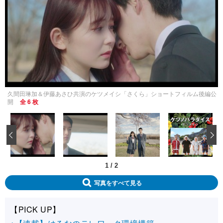
久間田琳加＆伊藤あさひ共演のケツメイシ「さくら」ショートフィルム後編公
開
全 6 枚
‹
1
/
2
写真をすべて見る
【PICK UP】