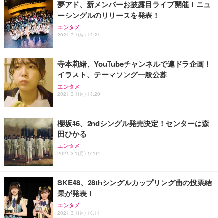
夢アド、新メンバーお披露目ライブ開催！ニュ
ーシングルのリリースを発表！
エンタメ
2021.3.1(月) 13:21
寺本莉緒、YouTubeチャンネルで連ドラ企画！
イラスト、テーマソング一般公募
エンタメ
2021.3.1(月) 13:20
櫻坂46、2ndシングル発売決定！センターは森
田ひかる
エンタメ
2021.3.1(月) 10:04
SKE48、28thシングルカップリング曲の投票結
果が発表！
エンタメ
2021.3.1(月) 10:11