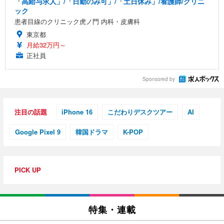
「高給与求人」/「日勤のみ可」/「土日休み」/看護師/クリニ
ック
患者目線のクリニック虎ノ門 内科・皮膚科
東京都
月給32万円～
正社員
Sponsored by
注目の話題
iPhone 16
こだわりデスクツアー
AI
Google Pixel 9
韓国ドラマ
K-POP
PICK UP
特集・連載