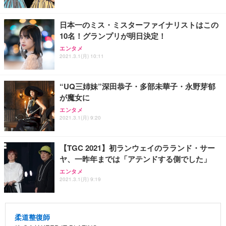
日本一のミス・ミスターファイナリストはこの
10名！グランプリが明日決定！
エンタメ
2021.3.1(月) 10:11
“UQ三姉妹”深田恭子・多部未華子・永野芽郁
が魔女に
エンタメ
2021.3.1(月) 9:20
【TGC 2021】初ランウェイのラランド・サー
ヤ、一昨年までは「アテンドする側でした」
エンタメ
2021.3.1(月) 9:19
柔道整復師