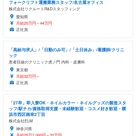
フォークリフト運搬業務スタッフ/名古屋オフィス
株式会社リクルートR&Dスタッフィング
愛知県
月給20万円～44万円
正社員
「高給与求人」/「日勤のみ可」/「土日休み」/看護師/クリニ
ック
患者目線のクリニック虎ノ門 内科・皮膚科
東京都
月給32万円～
正社員
「27卒」即入寮OK・ネイルカラー・ネイルグッズの製造スタ
ッフ/駅チカ/資格取得支援・未経験歓迎・コスメ好き歓迎・横
浜市西区南幸2丁目
株式会社ELM
神奈川県
月給25万7,000円～32万円