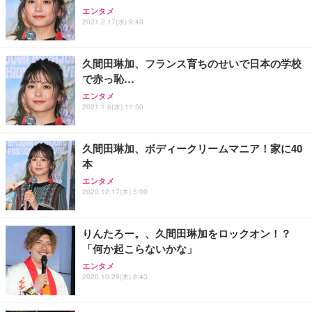
Sezlife オフィスチェア デスクチェア 疲れない テレ
【整備済み品】Dell E2724HS 27インチ 液晶モニタ
Smart Basic(スマートベーシック) 【Amazon.co.jp
エンタメ
ワーク チェア 強化バックレスト 30度ロッキング機
ー フルHD（1920×1080）VA 非光沢 HDMI/DisplayP
限定】 Smart Basic アイリスオーヤマ ペットシーツ
2021.2.17(水) 9:40
能 人間工学 椅子 腰サポート 90度跳ね上げ式アーム
ort/VGA スピーカー内蔵 高さ調整 スイベル VESA対
超厚型 お徳用 ワイド 100枚入 (x 1) (ケース販売)
レスト 3Dヘッドレスト ハンガー付き 高反発クッシ
応 ComfortView ビジネス向け
￥7,680
￥15,800
￥3,670
ョン PCチェア 通気性メッシュ ゲーミング/勉強/事
久間田琳加、フランス育ちのせいで日本の学校
務用 おしゃれ パソコンチェア (ホワイト)
で赤っ恥…
ANDWINT オフィスチェア デスクチェア 肘なし メ
【MiniLED/24.5inch/280Hz/FHD】GRAPHT THE S
アイリスオーヤマ ペットシーツ 超厚型 お徳用 レギ
ッシュ 通気性 ランバーサポート付き 腰サポート ガ
HOOTER Gaming Monitor 24” Essential ゲーミン
エンタメ
ュラー 200枚入【Amazon.co.jp限定】
ス圧無段階昇降 360度回転 キャスター付き コンパク
グモニター QD 24.5インチ 1ms FHD 量子ドット 残
2021.1.6(水) 11:50
ト 幅52×奥行58.5×高さ84～96cm テレワーク 在宅
像低減 (3年保証 | 輝点保証 | 日本メーカー)
￥3,731
￥4,139
￥34,980
勤務 ブラック
久間田琳加、ボディークリームマニア！家に40
本
エンタメ
2020.12.17(木) 5:00
りんたろー。、久間田琳加をロックオン！？
「何か起こらないかな」
エンタメ
2020.10.29(木) 8:43