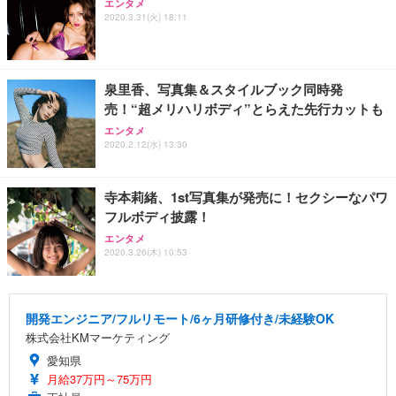
エンタメ
2020.3.31(火) 18:11
泉里香、写真集＆スタイルブック同時発
売！“超メリハリボディ”とらえた先行カットも
エンタメ
2020.2.12(水) 13:30
寺本莉緒、1st写真集が発売に！セクシーなパワ
フルボディ披露！
エンタメ
2020.3.26(木) 10:53
開発エンジニア/フルリモート/6ヶ月研修付き/未経験OK
株式会社KMマーケティング
愛知県
月給37万円～75万円