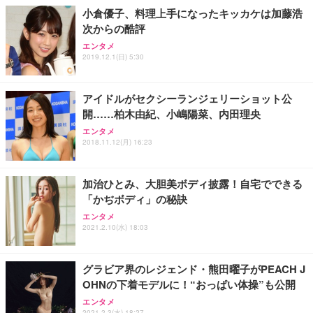
ョン PCチェア 通気性メッシュ ゲーミング/勉強/事
小倉優子、料理上手になったキッカケは加藤浩
務用 おしゃれ パソコンチェア (ホワイト)
次からの酷評
ANDWINT オフィスチェア デスクチェア 肘なし メ
【MiniLED/24.5inch/280Hz/FHD】GRAPHT THE S
アイリスオーヤマ ペットシーツ 超厚型 お徳用 レギ
ッシュ 通気性 ランバーサポート付き 腰サポート ガ
HOOTER Gaming Monitor 24” Essential ゲーミン
エンタメ
ュラー 200枚入【Amazon.co.jp限定】
ス圧無段階昇降 360度回転 キャスター付き コンパク
グモニター QD 24.5インチ 1ms FHD 量子ドット 残
2019.12.1(日) 5:30
ト 幅52×奥行58.5×高さ84～96cm テレワーク 在宅
像低減 (3年保証 | 輝点保証 | 日本メーカー)
￥3,731
￥4,139
￥34,980
勤務 ブラック
アイドルがセクシーランジェリーショット公
開……柏木由紀、小嶋陽菜、内田理央
エンタメ
2018.11.12(月) 16:23
加治ひとみ、大胆美ボディ披露！自宅でできる
「かぢボディ」の秘訣
エンタメ
2021.2.10(水) 18:03
グラビア界のレジェンド・熊田曜子がPEACH J
OHNの下着モデルに！“おっぱい体操”も公開
エンタメ
2021.2.3(水) 18:27