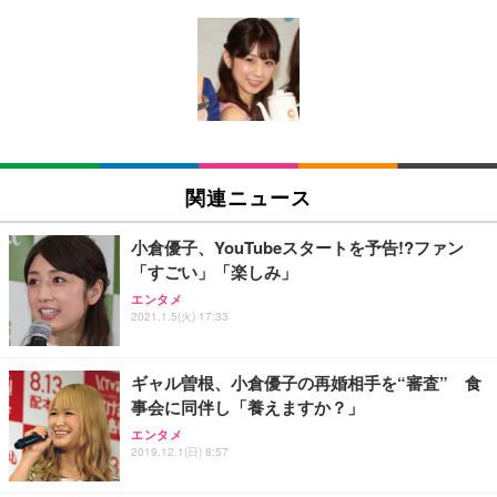
[EdoErgo] オフィスチェア 椅子 テレワーク 疲れな
EIZO ビジネス向けプレミアムモニター | FlexScan
Amazonベーシック ペットシーツ 薄型 レギュラー 1
い 跳ね上げ式アームレスト コンパクト 約105度ロッ
EV3240X-WT | 31.5型4K UHD・USB Type-C・ホワ
回使い捨て 無香料 ホワイト 300枚
キング pc 事務椅子 360度回転 座面昇降 強化ナイロ
イト
ン樹脂ベース 通気性メッシュ 在宅ワーク H-WY01
￥3,373
￥5,699
￥105,595
(黒網+黒枠+黒足)
EIZO ビジネス向けプレミアムモニター | FlexScan
SIHOO B100 オフィスチェア／デスクチェア メッシ
Amazonベーシック ペットシーツ 厚型 ワイド 42枚
EV2740X-WT | 27.0型4K UHD・USB Type-C・ホワ
ュチェア 人間工学 疲れない ブラック
x2袋(84枚) ホワイト(吸収面:ライトブルー)
関連ニュース
イト
￥27,999
￥3,234
￥109,572
小倉優子、YouTubeスタートを予告!?ファン
「すごい」「楽しみ」
Sezlife オフィスチェア デスクチェア 疲れない テレ
【純正品】27"ゲーミングモニター DualSense 充電
ネオ・ルーライフ ネオ・オムツ L 中型犬用 26枚入
エンタメ
ワーク チェア 強化バックレスト 30度ロッキング機
2021.1.5(火) 17:33
フック付き（CFI-ZDM1J）
り 単品
能 人間工学 椅子 腰サポート 90度跳ね上げ式アーム
レスト 3Dヘッドレスト ハンガー付き 高反発クッシ
￥49,979
￥1,800
￥7,680
ョン PCチェア 通気性メッシュ ゲーミング/勉強/事
ギャル曽根、小倉優子の再婚相手を“審査” 食
務用 おしゃれ パソコンチェア (ブラック)
事会に同伴し「養えますか？」
Sezlife オフィスチェア デスクチェア 疲れない テレ
【整備済み品】Dell E2724HS 27インチ 液晶モニタ
Smart Basic(スマートベーシック) 【Amazon.co.jp
エンタメ
ワーク チェア 強化バックレスト 30度ロッキング機
ー フルHD（1920×1080）VA 非光沢 HDMI/DisplayP
限定】 Smart Basic アイリスオーヤマ ペットシーツ
2019.12.1(日) 8:57
能 人間工学 椅子 腰サポート 90度跳ね上げ式アーム
ort/VGA スピーカー内蔵 高さ調整 スイベル VESA対
超厚型 お徳用 ワイド 100枚入 (x 1) (ケース販売)
レスト 3Dヘッドレスト ハンガー付き 高反発クッシ
応 ComfortView ビジネス向け
￥7,680
￥15,800
￥3,670