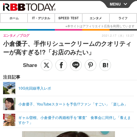
MENU
CLOSE
ホーム
IT・デジタル
SPEED TEST
エンタメ
ライフ
ホーム
IT・デジタル
エンタメ
ブログ
2021.2.17（水）13:27
小倉優子、手作りシュークリームのクオリティ
IT・デジタルTOP
スマートフォン
SPEED TEST
ーが高すぎる!?「お店のみたい」
ネタ
ガジェット・ツール
エンタメ
ショッピング
その他
エンタメTOP
映画・ドラマ
ライフ
注目記事
韓流・K-POP
韓国・芸能
ライフTOP
グルメ
リリース一覧
10G光回線導入レポ
音楽
スポーツ
ペット
ショッピング
プッシュ通知の停止方法
小倉優子、YouTubeスタートを予告!?ファン「すごい」「楽しみ」
グラビア
ブログ
その他
ギャル曽根、小倉優子の再婚相手を“審査” 食事会に同伴し「養えま
ショッピング
その他
すか？」