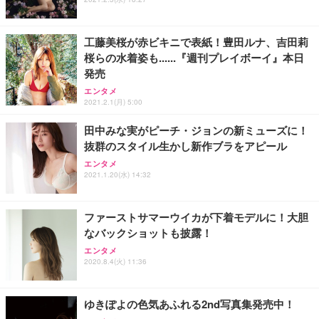
工藤美桜が赤ビキニで表紙！豊田ルナ、吉田莉
桜らの水着姿も......『週刊プレイボーイ』本日
発売
エンタメ
2021.2.1(月) 5:00
田中みな実がピーチ・ジョンの新ミューズに！
抜群のスタイル生かし新作ブラをアピール
エンタメ
2021.1.20(水) 14:32
ファーストサマーウイカが下着モデルに！大胆
なバックショットも披露！
エンタメ
2020.8.4(火) 11:36
ゆきぽよの色気あふれる2nd写真集発売中！