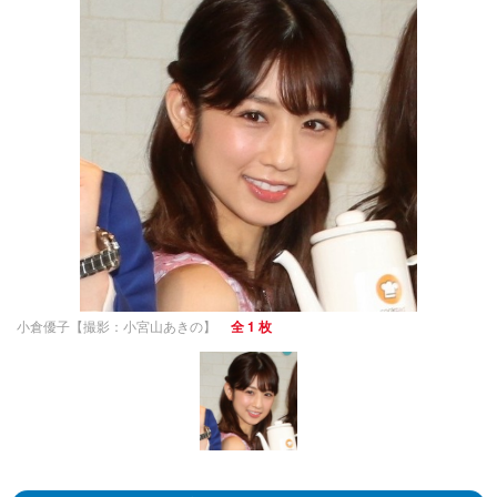
小倉優子【撮影：小宮山あきの】
全 1 枚