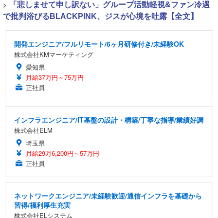
>
「悲しませて申し訳ない」グループ活動軽視&ファン冷遇
で批判浴びるBLACKPINK、ジスが心境を吐露【全文】
開発エンジニア/フルリモート/6ヶ月研修付き/未経験OK
株式会社KMマーケティング
愛知県
月給37万円～75万円
正社員
インフラエンジニア/IT基盤の設計・構築/丁寧な指導/業績好調
株式会社ELM
埼玉県
月給29万6,200円～57万円
正社員
ネットワークエンジニア/未経験歓迎/通信インフラを基礎から
習得/福利厚生充実
株式会社ELシステム