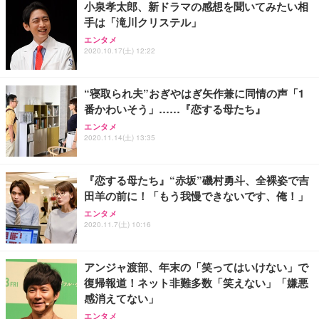
小泉孝太郎、新ドラマの感想を聞いてみたい相
務用 おしゃれ パソコンチェア (ブラック)
手は「滝川クリステル」
Sezlife オフィスチェア デスクチェア 疲れない テレ
【整備済み品】Dell E2724HS 27インチ 液晶モニタ
Smart Basic(スマートベーシック) 【Amazon.co.jp
エンタメ
ワーク チェア 強化バックレスト 30度ロッキング機
ー フルHD（1920×1080）VA 非光沢 HDMI/DisplayP
限定】 Smart Basic アイリスオーヤマ ペットシーツ
2020.10.17(土) 12:22
能 人間工学 椅子 腰サポート 90度跳ね上げ式アーム
ort/VGA スピーカー内蔵 高さ調整 スイベル VESA対
超厚型 お徳用 ワイド 100枚入 (x 1) (ケース販売)
レスト 3Dヘッドレスト ハンガー付き 高反発クッシ
応 ComfortView ビジネス向け
￥7,680
￥15,800
￥3,670
ョン PCチェア 通気性メッシュ ゲーミング/勉強/事
“寝取られ夫”おぎやはぎ矢作兼に同情の声「1
務用 おしゃれ パソコンチェア (ホワイト)
番かわいそう」……『恋する母たち』
ANDWINT オフィスチェア デスクチェア 肘なし メ
【MiniLED/24.5inch/280Hz/FHD】GRAPHT THE S
アイリスオーヤマ ペットシーツ 超厚型 お徳用 レギ
ッシュ 通気性 ランバーサポート付き 腰サポート ガ
HOOTER Gaming Monitor 24” Essential ゲーミン
エンタメ
ュラー 200枚入【Amazon.co.jp限定】
ス圧無段階昇降 360度回転 キャスター付き コンパク
グモニター QD 24.5インチ 1ms FHD 量子ドット 残
2020.11.14(土) 13:35
ト 幅52×奥行58.5×高さ84～96cm テレワーク 在宅
像低減 (3年保証 | 輝点保証 | 日本メーカー)
￥3,731
￥4,139
￥34,980
勤務 ブラック
『恋する母たち』“赤坂”磯村勇斗、全裸姿で吉
田羊の前に！「もう我慢できないです、俺！」
エンタメ
2020.11.7(土) 10:16
アンジャ渡部、年末の「笑ってはいけない」で
復帰報道！ネット非難多数「笑えない」「嫌悪
感消えてない」
エンタメ