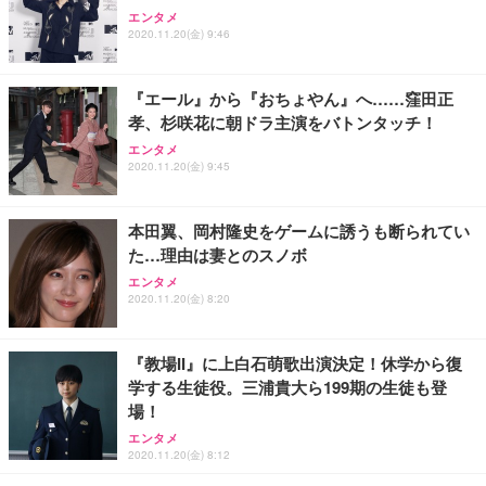
エンタメ
2020.11.20(金) 9:46
『エール』から『おちょやん』へ……窪田正
孝、杉咲花に朝ドラ主演をバトンタッチ！
エンタメ
2020.11.20(金) 9:45
本田翼、岡村隆史をゲームに誘うも断られてい
た…理由は妻とのスノボ
エンタメ
2020.11.20(金) 8:20
『教場II』に上白石萌歌出演決定！休学から復
学する生徒役。三浦貴大ら199期の生徒も登
場！
エンタメ
2020.11.20(金) 8:12