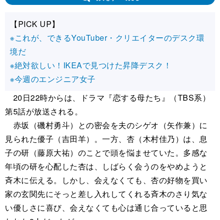
【PICK UP】
※これが、できるYouTuber・クリエイターのデスク環
境だ
※絶対欲しい！IKEAで見つけた昇降デスク！
※今週のエンジニア女子
20日22時からは、ドラマ『恋する母たち』（TBS系）
第5話が放送される。
赤坂（磯村勇斗）との密会を夫のシゲオ（矢作兼）に
見られた優子（吉田羊）。一方、杏（木村佳乃）は、息
子の研（藤原大祐）のことで頭を悩ませていた。多感な
年頃の研を心配した杏は、しばらく会うのをやめようと
斉木に伝える。しかし、会えなくても、杏の好物を買い
家の玄関先にそっと差し入れしてくれる斉木のさり気な
い優しさに喜び、会えなくても心は通じ合っていると思