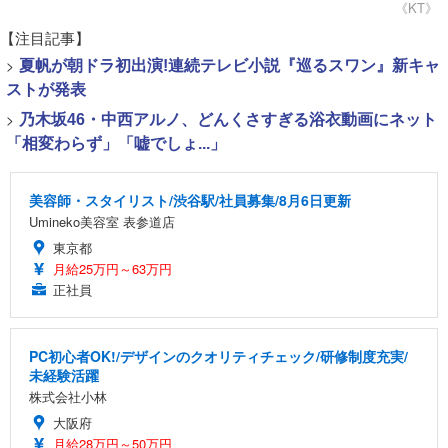
《KT》
【注目記事】
>
夏帆が朝ドラ初出演!連続テレビ小説『巡るスワン』新キャ
ストが発表
>
乃木坂46・中西アルノ、どんくさすぎる浴衣動画にネット
「相変わらず」「嘘でしょ...」
美容師・スタイリスト/渋谷駅/社員募集/8月6日更新
Umineko美容室 表参道店
東京都
月給25万円～63万円
正社員
PC初心者OK!/デザインのクオリティチェック/研修制度充実/
未経験活躍
株式会社小林
大阪府
月給28万円～50万円