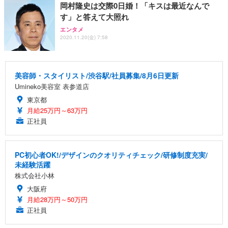
岡村隆史は交際0日婚！「キスは最近なんで
す」と答えて大照れ
エンタメ
2020.11.20(金) 7:58
美容師・スタイリスト/渋谷駅/社員募集/8月6日更新
Umineko美容室 表参道店
東京都
月給25万円～63万円
正社員
PC初心者OK!/デザインのクオリティチェック/研修制度充実/
未経験活躍
株式会社小林
大阪府
月給28万円～50万円
正社員