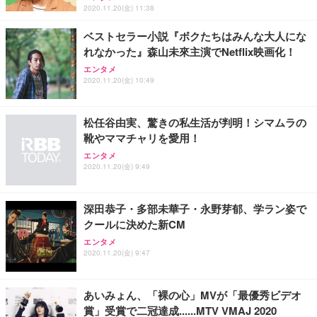
2020.11.20(金) 11:38
ベストセラー小説『ボクたちはみんな大人にな
れなかった』森山未來主演でNetflix映画化！
エンタメ
2020.11.20(金) 10:49
松任谷由実、驚きの私生活が判明！シマムラの
靴やママチャリを愛用！
エンタメ
2020.11.20(金) 9:49
深田恭子・多部未華子・永野芽郁、学ラン姿で
クールに決めた新CM
エンタメ
2020.11.20(金) 9:47
あいみょん、「裸の心」MVが「最優秀ビデオ
賞」受賞で二冠達成......MTV VMAJ 2020