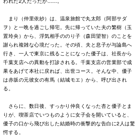
われた2人だったが.......。
まり（仲里依紗）は、温泉旅館で丸太郎（阿部サダ
ヲ）と一晩を過ごし帰宅。先に帰っていた夫の繁樹（玉
置玲央）から、浮気相手ののり子（森田望智）のことを
謝られ複雑な心境だった。その頃、夫と息子が与論島へ
行き、一人で東京に残ることになった優子は、社長から
千葉支店への異動を打診される。千葉支店の営業部で成
果をあげて本社に戻れば、出世コース。そんな中、優子
は赤坂の元彼女の有馬（結城モエ）から、呼び出され
る。
さらに、数日後、すっかり仲良くなった杏と優子とま
りが、喫茶店でいつものように女子会を開いていると、
優子の口から飛び出した結婚時の衝撃的な告白に2人は驚
愕する。