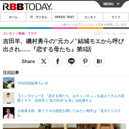
MENU
CLOSE
ホーム
IT・デジタル
SPEED TEST
エンタメ
ライフ
ホーム
IT・デジタル
エンタメ
映画・ドラマ
2020.11.20（金）12:59
吉田羊、磯村勇斗の“元カノ”結城モエから呼び
IT・デジタルTOP
スマートフォン
SPEED TEST
出され......『恋する母たち』第5話
ネタ
ガジェット・ツール
エンタメ
ショッピング
その他
エンタメTOP
映画・ドラマ
ライフ
注目記事
韓流・K-POP
韓国・芸能
ライフTOP
グルメ
リリース一覧
10G光回線導入レポ
音楽
スポーツ
ペット
ショッピング
プッシュ通知の停止方法
【インタビュー】「恋する母たち」はキュンキュンを超えた大人の恋
愛ドラマ、吉田羊と“女の対決”を演じる結城モエ
グラビア
ブログ
その他
小泉孝太郎、新ドラマの感想を聞いてみたい相手は「滝川クリステ
ショッピング
その他
ル」