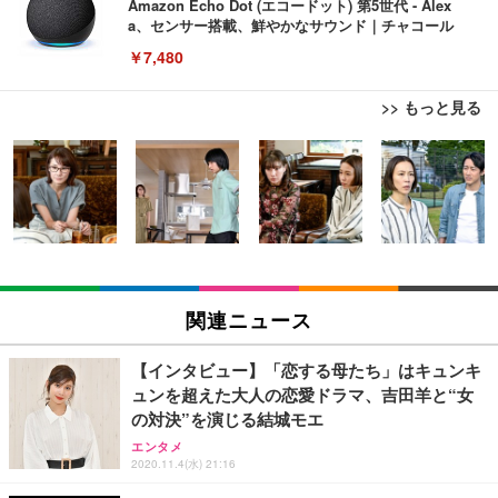
Amazon Echo Dot (エコードット) 第5世代 - Alex
a、センサー搭載、鮮やかなサウンド｜チャコール
￥7,480
>> もっと見る
[EdoErgo] オフィスチェア 椅子 テレワーク 疲れな
EIZO ビジネス向けプレミアムモニター | FlexScan
Amazonベーシック ペットシーツ 薄型 レギュラー 1
い 跳ね上げ式アームレスト コンパクト 約105度ロッ
EV3240X-WT | 31.5型4K UHD・USB Type-C・ホワ
回使い捨て 無香料 ホワイト 300枚
キング pc 事務椅子 360度回転 座面昇降 強化ナイロ
イト
ン樹脂ベース 通気性メッシュ 在宅ワーク H-WY01
￥3,373
￥5,699
￥105,595
(黒網+黒枠+黒足)
EIZO ビジネス向けプレミアムモニター | FlexScan
SIHOO B100 オフィスチェア／デスクチェア メッシ
Amazonベーシック ペットシーツ 厚型 ワイド 42枚
EV2740X-WT | 27.0型4K UHD・USB Type-C・ホワ
ュチェア 人間工学 疲れない ブラック
x2袋(84枚) ホワイト(吸収面:ライトブルー)
関連ニュース
イト
￥27,999
￥3,234
￥109,572
【インタビュー】「恋する母たち」はキュンキ
ュンを超えた大人の恋愛ドラマ、吉田羊と“女
Sezlife オフィスチェア デスクチェア 疲れない テレ
の対決”を演じる結城モエ
【純正品】27"ゲーミングモニター DualSense 充電
ネオ・ルーライフ ネオ・オムツ L 中型犬用 26枚入
ワーク チェア 強化バックレスト 30度ロッキング機
フック付き（CFI-ZDM1J）
り 単品
エンタメ
能 人間工学 椅子 腰サポート 90度跳ね上げ式アーム
2020.11.4(水) 21:16
レスト 3Dヘッドレスト ハンガー付き 高反発クッシ
￥49,979
￥1,800
￥7,680
ョン PCチェア 通気性メッシュ ゲーミング/勉強/事