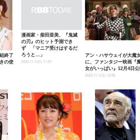
漫画家・柴田亜美、『鬼滅
の刃』のヒット予測でき
ず 「マニア受けはするだ
ろうと…」
組終了
アン・ハサウェイが大魔
2020.11.1(日) 11:57
きの使
に、ファンタジー映画『
女がいっぱい』12月4日公
2020.11.1(日) 10:55