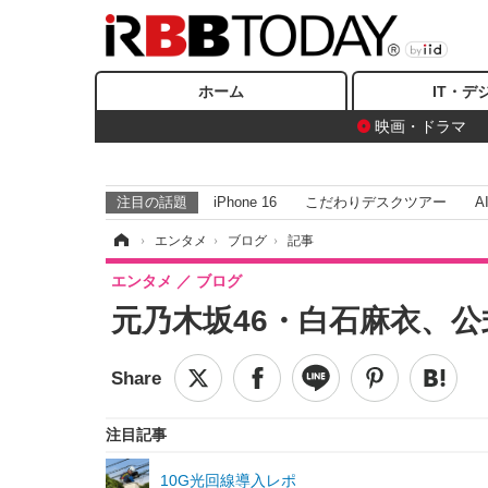
ホーム
IT・デ
映画・ドラマ
注目の話題
iPhone 16
こだわりデスクツアー
A
ホーム
›
エンタメ
›
ブログ
›
記事
エンタメ
ブログ
元乃木坂46・白石麻衣、
注目記事
10G光回線導入レポ