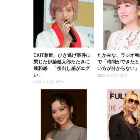
EXIT兼近、ひき逃げ事件に
たかみな、ラジオ番
乗じた伊藤健太郎たたきに
で「時間ができたと
違和感 「後出し感がエグ
い方が分からない」
い」
2020.11.1(日) 12:01
2020.11.1(日) 12:26