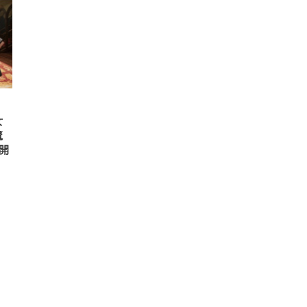
女
魔
開