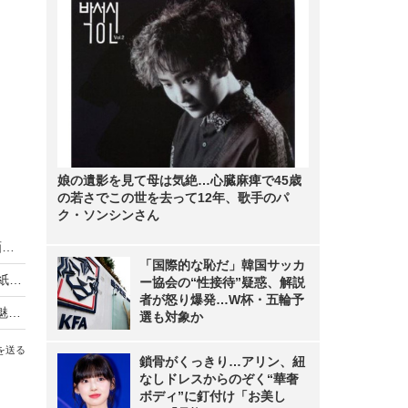
娘の遺影を見て母は気絶…心臓麻痺で45歳
の若さでこの世を去って12年、歌手のパ
ク・ソンシンさん
乃木坂46・中西アルノ、どんくさすぎる浴衣動画にネット「相変わらず」「嘘でしょ…」
「国際的な恥だ」韓国サッカ
乃木坂46・賀喜遥香が5年ぶりに『週チャン』表紙！“大人になった私”を披露
ー協会の“性接待”疑惑、解説
者が怒り爆発…W杯・五輪予
乃木坂46・小川彩が高校卒業後初表紙！“19歳の魅力”が詰まった大人のグラビア
選も対象か
を送る
鎖骨がくっきり…アリン、紐
なしドレスからのぞく“華奢
ボディ”に釘付け「お美し