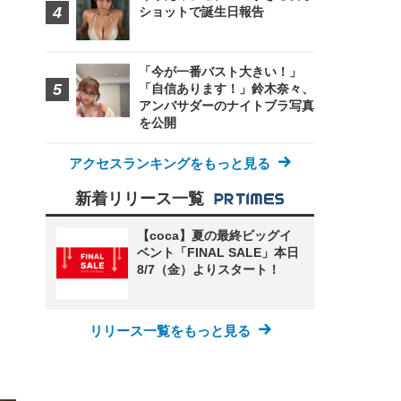
ショットで誕生日報告
「今が一番バスト大きい！」
「自信あります！」鈴木奈々、
FHD】
ェ
ット
 メ
アンバサダーのナイトブラ写真
レギ
 ゲ
ーサ
を公開
ンチ
 ガ
 (3
回
ー)
ンパ
アクセスランキングをもっと見る
高さ
 在
新着リリース一覧
【coca】夏の最終ビッグイ
ベント「FINAL SALE」本日
8/7（金）よりスタート！
リリース一覧をもっと見る