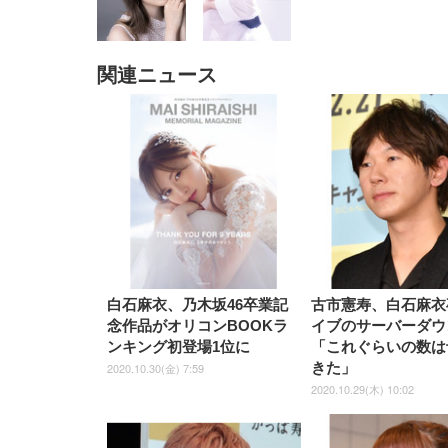
関連ニュース
EIZO ビジネス向けプレミア
EIZO ビジネス向けプレミア
【純
[EdoErgo] オフィスチェア 椅
Amazonベーシック ペットシ
SIHOO B100 オフィスチェア
Amazonベーシック ペットシ
ムモニター | FlexScan
ムモニター | FlexScan
ニタ
子 テレワーク 疲れない 跳ね
ーツ 薄型 レギュラー 1回使い
／デスクチェア メッシュチェ
ーツ 厚型 ワイド 42枚x2袋(84
EV3240X-WT | 31.5型4K
EV2740X-WT | 27.0型4K
ク付
上げ式アームレスト コンパク
捨て 無香料 ホワイト 300枚
ア 人間工学 疲れない ブラッ
枚) ホワイト(吸収面:ライトブ
UHD・USB Type-C・ホワイ
UHD・USB Type-C・ホワイ
ト 約105度ロッキング pc 事務
￥105,595
￥109,572
ク
ルー)
￥4
ト
ト
￥5,699
￥3,373
￥27,999
￥3,234
椅子 360度回転 座面昇降 強化
ナイロン樹脂ベース 通気性メ
ッシュ 在宅ワーク H-
WY01(黒網+黒枠+黒足)
白石麻衣、乃木坂46卒業記
古市憲寿、白石麻衣
念作品がオリコンBOOKラ
イブのサーバーダウ
ンキング初登場1位に
「これぐらいの数は
きた」
2020.10.30(金) 7:59
2020.10.29(木) 10:02