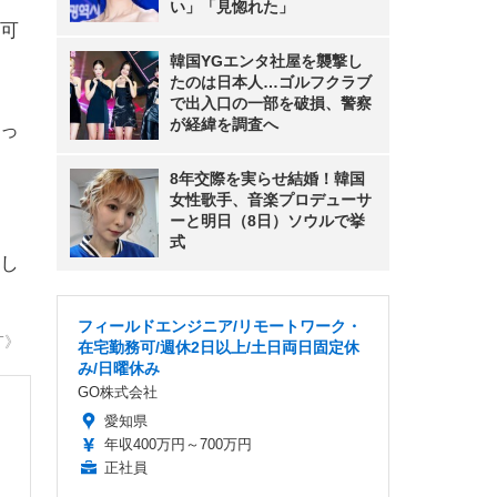
い」「見惚れた」
可
韓国YGエンタ社屋を襲撃し
たのは日本人…ゴルフクラブ
で出入口の一部を破損、警察
が経緯を調査へ
っ
8年交際を実らせ結婚！韓国
女性歌手、音楽プロデューサ
ーと明日（8日）ソウルで挙
式
し
フィールドエンジニア/リモートワーク・
T》
在宅勤務可/週休2日以上/土日両日固定休
み/日曜休み
GO株式会社
愛知県
年収400万円～700万円
正社員