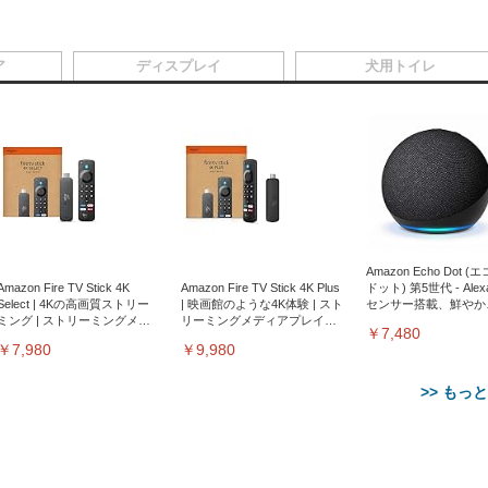
ア
ディスプレイ
犬用トイレ
Amazon Echo Dot (
Amazon Fire TV Stick 4K
Amazon Fire TV Stick 4K Plus
ドット) 第5世代 - Ale
Select | 4Kの高画質ストリー
| 映画館のような4K体験 | スト
センサー搭載、鮮やか
ミング | ストリーミングメデ
リーミングメディアプレイヤ
サウンド｜チャコール
￥7,480
ィアプレイヤー
ー
￥7,980
￥9,980
>> もっ