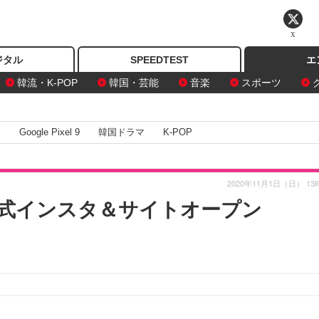
X
ジタル
SPEEDTEST
エ
韓流・K-POP
韓国・芸能
音楽
スポーツ
I
Google Pixel 9
韓国ドラマ
K-POP
2020年11月1日（日） 13
公式インスタ＆サイトオープン