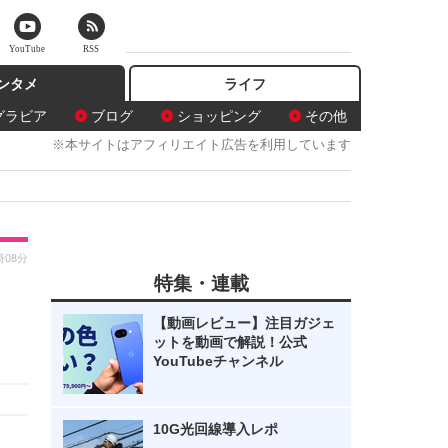
YouTube
RSS
ンタメ
ライフ
グラビア
ブログ
ショッピング
その他
※本サイトはアフィリエイト広告を利用しています
時08分
特集・連載
【動画レビュー】注目ガジェ
ットを動画で解説！公式
YouTubeチャンネル
10G光回線導入レポ