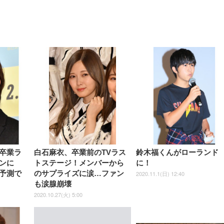
【整備済み品】Dell
【MiniLED/24.5inch/280Hz/
正品】27"ゲーミングモ
ANDWINT オフィスチ
アイリスオーヤマ ペ
Sezlife オフィスチェア デスク
ネオ・ルーライフ ネオ・オム
E2724HS 27インチ 液晶モ
Sezlife オフィスチェア デスク
Smart Basic(スマートベーシ
GRAPHT THE SHOOTER
ー DualSense 充電フッ
ア デスクチェア 肘なし
シーツ 超厚型 お徳用 
チェア 疲れない テレワーク
ツ L 中型犬用 26枚入り 単品
ニター フル
チェア 疲れない テレワーク
ック) 【Amazon.co.jp限定】
Gaming Monitor 24” Essential
き（CFI-ZDM1J）
ッシュ 通気性 ランバ
ュラー 200枚入
チェア 強化バックレスト 30
HD（1920×1080）VA 非光
チェア 強化バックレスト 30度
Smart Basic アイリスオーヤマ
ーミングモニター QD 24.5イ
ポート付き 腰サポート
【Amazon.co.jp限定】
￥1,800
￥15,800
￥34,980
9,979
度ロッキング機能 人間工学 椅
沢 HDMI/DisplayPort/VGA
ロッキング機能 人間工学 椅子
ペットシーツ 超厚型 お徳用
￥4,139
￥3,731
1ms FHD 量子ドット 残像低減
ス圧無段階昇降 360度
￥7,680
￥7,680
￥3,670
子 腰サポート 90度跳ね上げ
スピーカー内蔵 高さ調整 ス
腰サポート 90度跳ね上げ式ア
ワイド 100枚入 (x 1) (ケース
年保証 | 輝点保証 | 日本メーカ
転 キャスター付き コ
式アームレスト 3Dヘッドレス
イベル VESA対応
ームレスト 3Dヘッドレスト
販売)
クト 幅52×奥行58.5×
ト ハンガー付き 高反発クッシ
ComfortView ビジネス向け
ハンガー付き 高反発クッショ
84～96cm テレワーク
ョン PCチェア 通気性メッシ
ン PCチェア 通気性メッシュ
宅勤務 ブラック
ュ ゲーミング/勉強/事務用 お
ゲーミング/勉強/事務用 おし
しゃれ パソコンチェア (ブラ
ゃれ パソコンチェア (ホワイ
ック)
ト)
卒業ラ
白石麻衣、卒業前のTVラス
鈴木福くんがローランド
ンに
トステージ！メンバーから
に！
予測で
のサプライズに涙…ファン
2020.11.1(日) 12:40
も涙腺崩壊
2020.10.27(火) 5:00