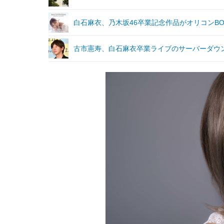
白石麻衣、乃木坂46卒業記念作品がオリコンBO
古市憲寿、白石麻衣卒業ライブのサーバーダウ