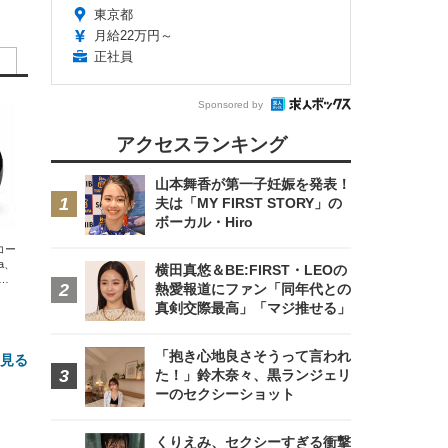
東京都
月給22万円～
正社員
Sponsored by
アクセスランキング
山本舞香が第一子妊娠を発表！
夫は「MY FIRST STORY」の
ボーカル・Hiro
エコー
xa、
横田真悠＆BE:FIRST・LEOの
な
熱愛報道にファン「同年代との
真剣交際最高」「マジ推せる」
「抱き心地良さそうって言われ
と見る
た！」鈴木奈々、黒ランジェリ
ーのセクシーショット
くりえみ、セクシーすぎる衝撃