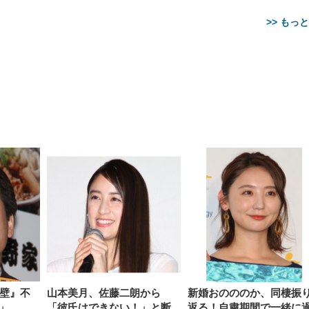
>> もっ
【整備済み品】Dell
【MiniLED/24.5inch/280Hz/
正品】27"ゲーミングモ
ANDWINT オフィスチ
アイリスオーヤマ ペ
Sezlife オフィスチェア デスク
ネオ・ルーライフ ネオ・オム
E2724HS 27インチ 液晶モ
Sezlife オフィスチェア デスク
Smart Basic(スマートベーシ
GRAPHT THE SHOOTER
ー DualSense 充電フッ
ア デスクチェア 肘なし
シーツ 超厚型 お徳用 
チェア 疲れない テレワーク
ツ L 中型犬用 26枚入り 単品
ニター フル
チェア 疲れない テレワーク
ック) 【Amazon.co.jp限定】
Gaming Monitor 24” Essential
き（CFI-ZDM1J）
ッシュ 通気性 ランバ
ュラー 200枚入
チェア 強化バックレスト 30
HD（1920×1080）VA 非光
チェア 強化バックレスト 30度
Smart Basic アイリスオーヤマ
ーミングモニター QD 24.5イ
ポート付き 腰サポート
【Amazon.co.jp限定】
￥1,800
￥15,800
￥34,980
9,979
度ロッキング機能 人間工学 椅
沢 HDMI/DisplayPort/VGA
ロッキング機能 人間工学 椅子
ペットシーツ 超厚型 お徳用
￥4,139
￥3,731
1ms FHD 量子ドット 残像低減
ス圧無段階昇降 360度
￥7,680
￥7,680
￥3,670
子 腰サポート 90度跳ね上げ
スピーカー内蔵 高さ調整 ス
腰サポート 90度跳ね上げ式ア
ワイド 100枚入 (x 1) (ケース
年保証 | 輝点保証 | 日本メーカ
転 キャスター付き コ
式アームレスト 3Dヘッドレス
イベル VESA対応
ームレスト 3Dヘッドレスト
販売)
クト 幅52×奥行58.5×
ト ハンガー付き 高反発クッシ
ComfortView ビジネス向け
ハンガー付き 高反発クッショ
84～96cm テレワーク
ョン PCチェア 通気性メッシ
ン PCチェア 通気性メッシュ
宅勤務 ブラック
ュ ゲーミング/勉強/事務用 お
ゲーミング/勉強/事務用 おし
しゃれ パソコンチェア (ブラ
ゃれ パソコンチェア (ホワイ
ック)
ト)
の壁』不
山本美月、佐藤二朗から
新婚おのののか、同棲振
」
「彼氏はできない！」と断
返る！自粛期間で一緒に