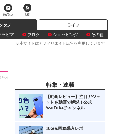
YouTube
RSS
ンタメ
ライフ
グラビア
ブログ
ショッピング
その他
※本サイトはアフィリエイト広告を利用しています
時15分
特集・連載
【動画レビュー】注目ガジェ
ットを動画で解説！公式
YouTubeチャンネル
10G光回線導入レポ