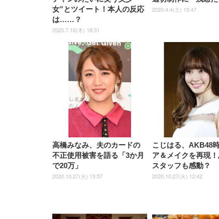
女”とツイート！本人の反応
2020.4.4(土) 15:47
は……？
2020.7.16(木) 18:31
高橋みなみ、夫のカードの
こじはる、AKB48
不正使用被害を語る「3か月
ア＆メイクを再現！
で20万」
スタッフも感動？
2020.10.27(火) 13:57
2020.10.27(火) 12:42