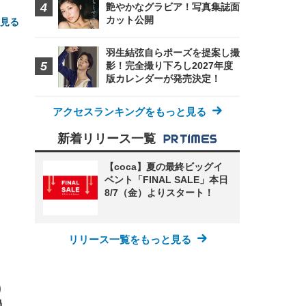
艶やかなグラビア！写真集誌面
カット公開
と見る
羽生結弦自らポーズを提案し撮
影！完全撮り下ろし2027年度
版カレンダーが発売決定！
アクセスランキングをもっと見る
新着リリース一覧
FHD】
ェ
ット
 メ
レギ
【coca】夏の最終ビッグイ
 ゲ
ーサ
ベント「FINAL SALE」本日
ンチ
 ガ
 (3
回
8/7（金）よりスタート！
ー)
ンパ
高さ
 在
リリース一覧をもっと見る
り
過