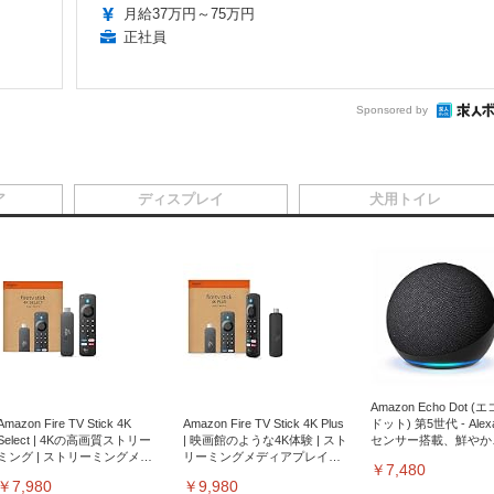
月給37万円～75万円
正社員
Sponsored by
ア
ディスプレイ
犬用トイレ
Amazon Echo Dot (
Amazon Fire TV Stick 4K
Amazon Fire TV Stick 4K Plus
ドット) 第5世代 - Ale
Select | 4Kの高画質ストリー
| 映画館のような4K体験 | スト
センサー搭載、鮮やか
ミング | ストリーミングメデ
リーミングメディアプレイヤ
サウンド｜チャコール
￥7,480
ィアプレイヤー
ー
￥7,980
￥9,980