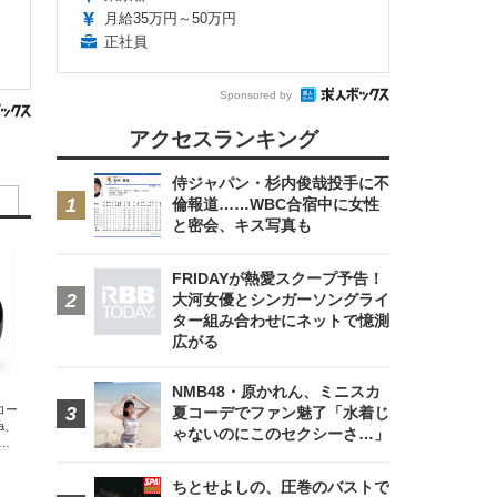
月給35万円～50万円
正社員
Sponsored by
アクセスランキング
侍ジャパン・杉内俊哉投手に不
倫報道……WBC合宿中に女性
と密会、キス写真も
FRIDAYが熱愛スクープ予告！
大河女優とシンガーソングライ
ター組み合わせにネットで憶測
広がる
NMB48・原かれん、ミニスカ
エコー
夏コーデでファン魅了「水着じ
xa、
ゃないのにこのセクシーさ…」
な
ちとせよしの、圧巻のバストで