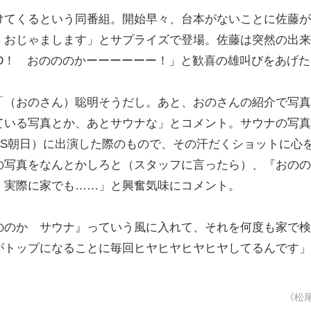
てくるという同番組。開始早々、台本がないことに佐藤が
、おじゃまします」とサプライズで登場。佐藤は突然の出来
！GOD！ おのののかーーーーーー！」と歓喜の雄叫びをあげ
（おのさん）聡明そうだし。あと、おのさんの紹介で写真
ている写真とか、あとサウナな」とコメント。サウナの写真
BS朝日）に出演した際のもので、その汗だくショットに心
の写真をなんとかしろと（スタッフに言ったら）、『おのの
、実際に家でも……」と興奮気味にコメント。
のか サウナ』っていう風に入れて、それを何度も家で検
がトップになることに毎回ヒヤヒヤヒヤヒヤしてるんです」
《松