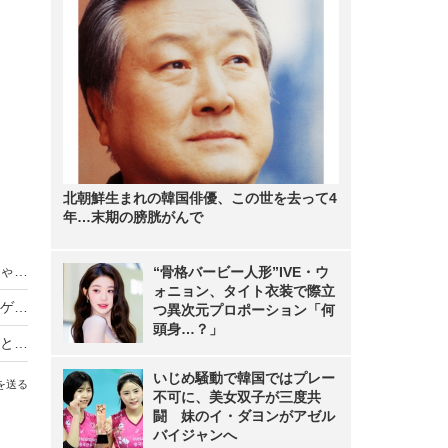
北朝鮮生まれの韓国俳優、この世を去って4
年…末期の膀胱がんで
おのののか、夫・塩浦慎理と『新婚さんいらっしゃい！』に出演！水泳選手の妻ならではの悩み告白
“骨格バービー人形”IVE・ウ
ォニョン、タイト衣装で際立
おのののか、下関の絶景スポット＆グルメをナビゲート
つ異次元プロポーション「何
頭身…？」
おのののか、またもばっさりヘアカット！「ほんとにお似合い」「かわいい」と注目
いじめ騒動で韓国ではプレー
を送る
不可に、美女双子が三度共
闘 妹のイ・ダヨンがアゼル
バイジャンへ