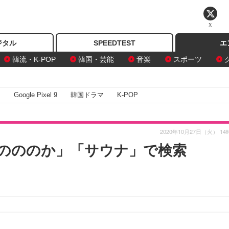
X
ジタル
SPEEDTEST
エ
韓流・K-POP
韓国・芸能
音楽
スポーツ
I
Google Pixel 9
韓国ドラマ
K-POP
2020年10月27日（火） 14
のののか」「サウナ」で検索