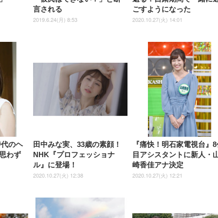
言される
ごすようになった
2019.6.24(月) 8:53
2020.10.27(火) 14:01
時代のヘ
田中みな実、33歳の素顔！
『痛快！明石家電視台』8
思わず
NHK『プロフェッショナ
目アシスタントに新人・
ル』に登場！
崎香佳アナ決定
2020.10.27(火) 12:38
2020.10.27(火) 12:21