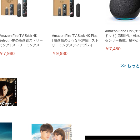
Amazon Echo Dot (
Amazon Fire TV Stick 4K
Amazon Fire TV Stick 4K Plus
ドット) 第5世代 - Ale
Select | 4Kの高画質ストリー
| 映画館のような4K体験 | スト
センサー搭載、鮮やか
ミング | ストリーミングメデ
リーミングメディアプレイヤ
サウンド｜チャコール
￥7,480
ィアプレイヤー
ー
￥7,980
￥9,980
>> もっ
【整備済み品】Dell
【MiniLED/24.5inch/280Hz/
正品】27"ゲーミングモ
ANDWINT オフィスチ
アイリスオーヤマ ペ
Sezlife オフィスチェア デスク
ネオ・ルーライフ ネオ・オム
E2724HS 27インチ 液晶モ
Sezlife オフィスチェア デスク
Smart Basic(スマートベーシ
GRAPHT THE SHOOTER
ー DualSense 充電フッ
ア デスクチェア 肘なし
シーツ 超厚型 お徳用 
チェア 疲れない テレワーク
ツ L 中型犬用 26枚入り 単品
ニター フル
チェア 疲れない テレワーク
ック) 【Amazon.co.jp限定】
Gaming Monitor 24” Essential
き（CFI-ZDM1J）
ッシュ 通気性 ランバ
ュラー 200枚入
チェア 強化バックレスト 30
HD（1920×1080）VA 非光
チェア 強化バックレスト 30度
Smart Basic アイリスオーヤマ
ーミングモニター QD 24.5イ
ポート付き 腰サポート
【Amazon.co.jp限定】