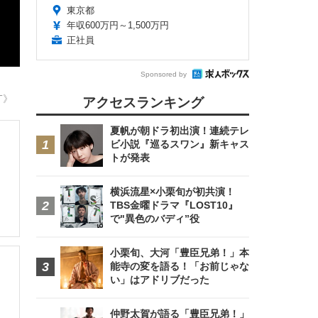
東京都
年収600万円～1,500万円
正社員
Sponsored by
T》
アクセスランキング
夏帆が朝ドラ初出演！連続テレ
ビ小説『巡るスワン』新キャス
トが発表
横浜流星×小栗旬が初共演！
TBS金曜ドラマ『LOST10』
で"異色のバディ”役
小栗旬、大河「豊臣兄弟！」本
能寺の変を語る！「お前じゃな
い」はアドリブだった
仲野太賀が語る「豊臣兄弟！」