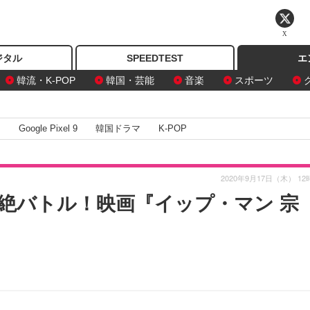
X
ジタル
SPEEDTEST
エ
韓流・K-POP
韓国・芸能
音楽
スポーツ
I
Google Pixel 9
韓国ドラマ
K-POP
2020年9月17日（木） 12
絶バトル！映画『イップ・マン 宗