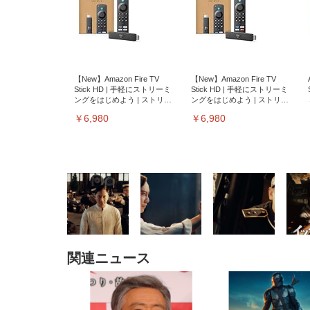
【New】Amazon Fire TV
【New】Amazon Fire TV
Stick HD | 手軽にストリーミ
Stick HD | 手軽にストリーミ
ングをはじめよう | ストリー
ングをはじめよう | ストリー
ミングメディアプレイヤー
ミングメディアプレイヤー
￥6,980
￥6,980
関連ニュース
EIZO ビジネス向けプレミア
EIZO ビジネス向けプレミア
【純
[EdoErgo] オフィスチェア 椅
Amazonベーシック ペットシ
SIHOO B100 オフィスチェア
Amazonベーシック ペットシ
ムモニター | FlexScan
ムモニター | FlexScan
ニタ
子 テレワーク 疲れない 跳ね
ーツ 薄型 レギュラー 1回使い
／デスクチェア メッシュチェ
ーツ 厚型 ワイド 42枚x2袋(84
EV3240X-WT | 31.5型4K
EV2740X-WT | 27.0型4K
ク付
上げ式アームレスト コンパク
捨て 無香料 ホワイト 300枚
ア 人間工学 疲れない ブラッ
枚) ホワイト(吸収面:ライトブ
UHD・USB Type-C・ホワイ
UHD・USB Type-C・ホワイ