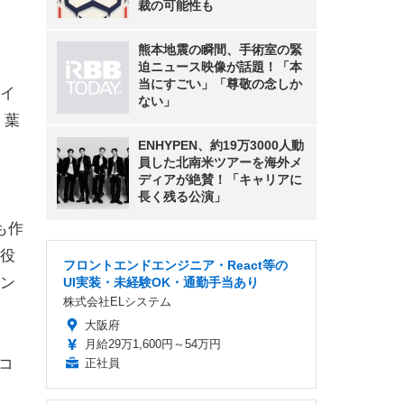
裁の可能性も
熊本地震の瞬間、手術室の緊
迫ニュース映像が話題！「本
当にすごい」「尊敬の念しか
イ
ない」
 葉
ENHYPEN、約19万3000人動
員した北南米ツアーを海外メ
ディアが絶賛！「キャリアに
長く残る公演」
も作
役
フロントエンドエンジニア・React等の
ン
UI実装・未経験OK・通勤手当あり
株式会社ELシステム
大阪府
月給29万1,600円～54万円
コ
正社員