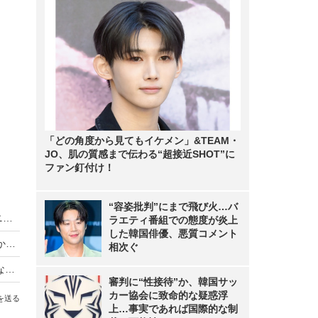
「どの角度から見てもイケメン」&TEAM・
JO、肌の質感まで伝わる“超接近SHOT”に
ファン釘付け！
“容姿批判”にまで飛び火…バ
King & Prince、LAトラベルバラエティがディズニープラスで世界同時独占配信
ラエティ番組での態度が炎上
した韓国俳優、悪質コメント
【動画】iPhone Airは「史上最高の普段使い機」か？買ってはいけない人とベストバイな人
相次ぐ
【Oura Ring 4】もうスマートウォッチには戻れない？“指輪”で健康管理する時代が来た【徹底レビュー】
審判に“性接待”か、韓国サッ
カー協会に致命的な疑惑浮
を送る
上…事実であれば国際的な制