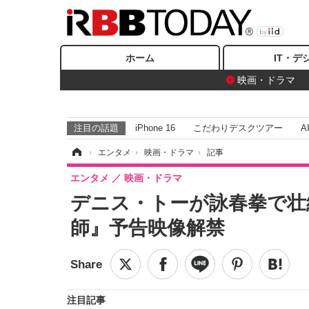
ホーム
IT・デ
映画・ドラマ
注目の話題
iPhone 16
こだわりデスクツアー
A
ホーム
›
エンタメ
›
映画・ドラマ
›
記事
エンタメ
映画・ドラマ
デニス・トーが詠春拳で壮
師』予告映像解禁
注目記事