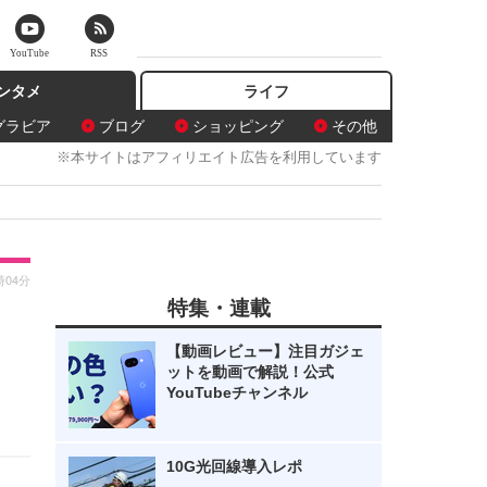
YouTube
RSS
ンタメ
ライフ
グラビア
ブログ
ショッピング
その他
※本サイトはアフィリエイト広告を利用しています
時04分
特集・連載
【動画レビュー】注目ガジェ
ットを動画で解説！公式
YouTubeチャンネル
10G光回線導入レポ