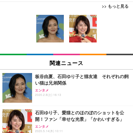
>> もっと見る
[EdoErgo] オフィスチェア 椅子 テレワーク 疲れな
EIZO ビジネス向けプレミアムモニター | FlexScan
Amazonベーシック ペットシーツ 薄型 レギュラー 1
い 跳ね上げ式アームレスト コンパクト 約105度ロッ
EV3240X-WT | 31.5型4K UHD・USB Type-C・ホワ
回使い捨て 無香料 ホワイト 300枚
キング pc 事務椅子 360度回転 座面昇降 強化ナイロ
イト
ン樹脂ベース 通気性メッシュ 在宅ワーク H-WY01
￥3,373
￥5,699
￥105,595
(黒網+黒枠+黒足)
EIZO ビジネス向けプレミアムモニター | FlexScan
SIHOO B100 オフィスチェア／デスクチェア メッシ
Amazonベーシック ペットシーツ 厚型 ワイド 42枚
EV2740X-WT | 27.0型4K UHD・USB Type-C・ホワ
ュチェア 人間工学 疲れない ブラック
x2袋(84枚) ホワイト(吸収面:ライトブルー)
関連ニュース
イト
￥27,999
￥3,234
￥109,572
板谷由夏、石田ゆり子と猫友達 それぞれの飼
い猫は兄弟関係
Sezlife オフィスチェア デスクチェア 疲れない テレ
【純正品】27"ゲーミングモニター DualSense 充電
ネオ・ルーライフ ネオ・オムツ L 中型犬用 26枚入
エンタメ
ワーク チェア 強化バックレスト 30度ロッキング機
フック付き（CFI-ZDM1J）
り 単品
2020.2.8(土) 16:13
能 人間工学 椅子 腰サポート 90度跳ね上げ式アーム
レスト 3Dヘッドレスト ハンガー付き 高反発クッシ
￥49,979
￥1,800
￥7,680
ョン PCチェア 通気性メッシュ ゲーミング/勉強/事
石田ゆり子、愛猫とのほのぼのショットを公
務用 おしゃれ パソコンチェア (ブラック)
開！ファン「幸せな光景」「かわいすぎる」
Sezlife オフィスチェア デスクチェア 疲れない テレ
【整備済み品】Dell E2724HS 27インチ 液晶モニタ
Smart Basic(スマートベーシック) 【Amazon.co.jp
エンタメ
ワーク チェア 強化バックレスト 30度ロッキング機
ー フルHD（1920×1080）VA 非光沢 HDMI/DisplayP
限定】 Smart Basic アイリスオーヤマ ペットシーツ
2020.5.14(木) 10:11
能 人間工学 椅子 腰サポート 90度跳ね上げ式アーム
ort/VGA スピーカー内蔵 高さ調整 スイベル VESA対
超厚型 お徳用 ワイド 100枚入 (x 1) (ケース販売)