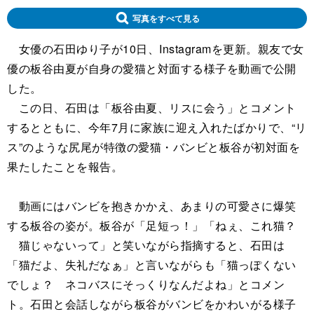
写真をすべて見る
女優の石田ゆり子が10日、Instagramを更新。親友で女
優の板谷由夏が自身の愛猫と対面する様子を動画で公開
した。
この日、石田は「板谷由夏、リスに会う」とコメント
するとともに、今年7月に家族に迎え入れたばかりで、“リ
ス”のような尻尾が特徴の愛猫・バンビと板谷が初対面を
果たしたことを報告。
動画にはバンビを抱きかかえ、あまりの可愛さに爆笑
する板谷の姿が。板谷が「足短っ！」「ねぇ、これ猫？
猫じゃないって」と笑いながら指摘すると、石田は
「猫だよ、失礼だなぁ」と言いながらも「猫っぽくない
でしょ？ ネコバスにそっくりなんだよね」とコメン
ト。石田と会話しながら板谷がバンビをかわいがる様子