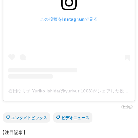
この投稿をInstagramで見る
石田ゆり子 Yuriko Ishida(@yuriyuri1003)がシェアした投稿
-
2
《松尾》
エンタメトピックス
ビデオニュース
【注目記事】