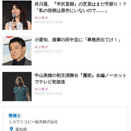
井川遥、『半沢直樹』の芝居はまだ手探り！？
「私の役柄は原作にいないので……」
エンタメ
2020.9.12(土) 16:09
小栗旬、後輩の田中圭に「事務所出てけ！」
エンタメ
2020.9.12(土) 14:37
中山美穂の初主演舞台『魔術』全編ノーカット
でテレビ初放送
エンタメ
2020.9.12(土) 14:33
整備士
ミカワリコピー販売株式会社
愛知県