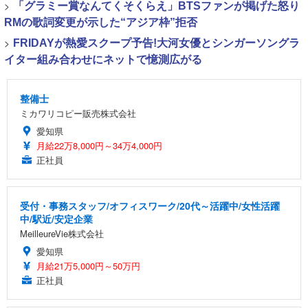
>
「グラミー賞なんてくそくらえ」BTSファンが掲げた怒り
RMの歌詞変更が示した“アジア枠”拒否
>
FRIDAYが熱愛スクープ予告!大河女優とシンガーソングラ
イター組み合わせにネットで憶測広がる
整備士
ミカワリコピー販売株式会社
愛知県
月給22万8,000円～34万4,000円
正社員
受付・事務スタッフ/オフィスワーク/20代～活躍中/女性活躍
中/駅近/安定企業
MeilleureVie株式会社
愛知県
月給21万5,000円～50万円
正社員