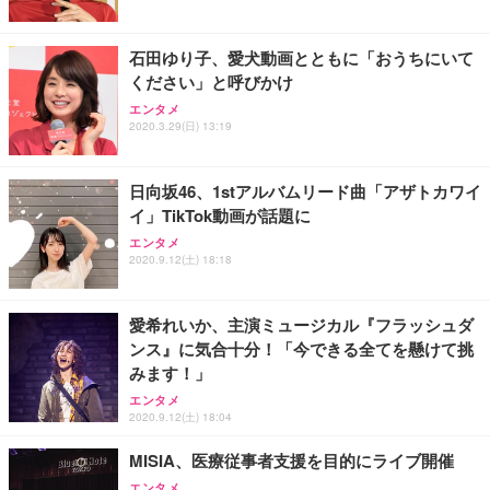
レスト 3Dヘッドレスト ハンガー付き 高反発クッシ
応 ComfortView ビジネス向け
￥7,680
￥15,800
￥3,670
ョン PCチェア 通気性メッシュ ゲーミング/勉強/事
石田ゆり子、愛犬動画とともに「おうちにいて
務用 おしゃれ パソコンチェア (ホワイト)
ください」と呼びかけ
ANDWINT オフィスチェア デスクチェア 肘なし メ
【MiniLED/24.5inch/280Hz/FHD】GRAPHT THE S
アイリスオーヤマ ペットシーツ 超厚型 お徳用 レギ
ッシュ 通気性 ランバーサポート付き 腰サポート ガ
HOOTER Gaming Monitor 24” Essential ゲーミン
エンタメ
ュラー 200枚入【Amazon.co.jp限定】
ス圧無段階昇降 360度回転 キャスター付き コンパク
グモニター QD 24.5インチ 1ms FHD 量子ドット 残
2020.3.29(日) 13:19
ト 幅52×奥行58.5×高さ84～96cm テレワーク 在宅
像低減 (3年保証 | 輝点保証 | 日本メーカー)
￥3,731
￥4,139
￥34,980
勤務 ブラック
日向坂46、1stアルバムリード曲「アザトカワイ
イ」TikTok動画が話題に
エンタメ
2020.9.12(土) 18:18
愛希れいか、主演ミュージカル『フラッシュダ
ンス』に気合十分！「今できる全てを懸けて挑
みます！」
エンタメ
2020.9.12(土) 18:04
MISIA、医療従事者支援を目的にライブ開催
エンタメ