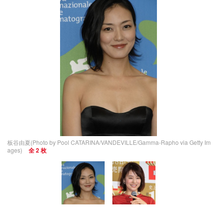
板谷由夏(Photo by Pool CATARINA/VANDEVILLE/Gamma-Rapho via Getty Im
ages)
全 2 枚