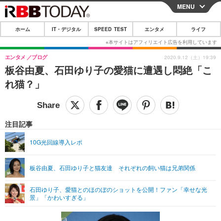
MENU
CLOSE
ホーム
IT・デジタル
SPEED TEST
エンタメ
ライフ
ホーム
IT・デジタル
エンタメ
ブログ
2020.9.12（土）19:39
板谷由夏、石田ゆり子の愛猫に遭遇し悶絶「こ
IT・デジタルTOP
スマートフォン
SPEED TEST
れ猫？」
ネタ
ガジェット・ツール
エンタメ
ショッピング
その他
エンタメTOP
映画・ドラマ
ライフ
注目記事
韓流・K-POP
韓国・芸能
ライフTOP
グルメ
リリース一覧
10G光回線導入レポ
音楽
スポーツ
ペット
ショッピング
プッシュ通知の停止方法
板谷由夏、石田ゆり子と猫友達 それぞれの飼い猫は兄弟関係
グラビア
ブログ
その他
石田ゆり子、愛猫とのほのぼのショットを公開！ファン「幸せな光
ショッピング
その他
景」「かわいすぎる」