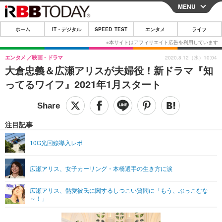
MENU
CLOSE
ホーム
IT・デジタル
SPEED TEST
エンタメ
ライフ
ホーム
IT・デジタル
エンタメ
映画・ドラマ
2020.8.12（水）10:04
大倉忠義＆広瀬アリスが夫婦役！新ドラマ『知
IT・デジタルTOP
スマートフォン
SPEED TEST
ってるワイフ』2021年1月スタート
ネタ
ガジェット・ツール
エンタメ
ショッピング
その他
エンタメTOP
映画・ドラマ
ライフ
注目記事
韓流・K-POP
韓国・芸能
ライフTOP
グルメ
リリース一覧
10G光回線導入レポ
音楽
スポーツ
ペット
ショッピング
プッシュ通知の停止方法
広瀬アリス、女子カーリング・本橋選手の生き方に涙
グラビア
ブログ
その他
広瀬アリス、熱愛彼氏に関するしつこい質問に「もう、ぶっこむな
ショッピング
その他
～！」