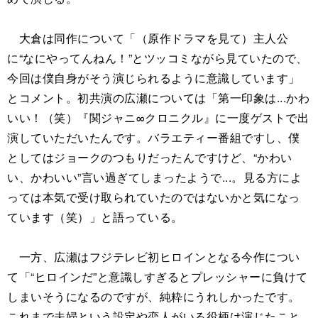
大倉は同作について「（原作ドラマを見て）主人公
に“なにやってんねん！”とツッコミながら見ていたので、
今回は僕自身がそう演じられるように意識しています」
とコメント。初共演の広瀬については「第一印象は...かわ
いい！（笑）『関ジャニ∞クロニクル』に一度ゲストで出
演していただいたんです。バラエティー番組ですし、僕
としてはジョークのつもりだったんですけど、“かわい
い、かわいい”言い過ぎてしまったようで...。見る方によ
っては本気で受け取られていたのではないかと気になっ
ています（笑）」と語っている。
一方、広瀬はフジテレビ初ヒロインとなる今作につい
て「“ヒロインだ”と意識しすぎるとプレッシャーに負けて
しまいそうになるのですが、純粋にうれしかったです。
これまで夫婦という設定や恋人がいる役柄は演じたこと