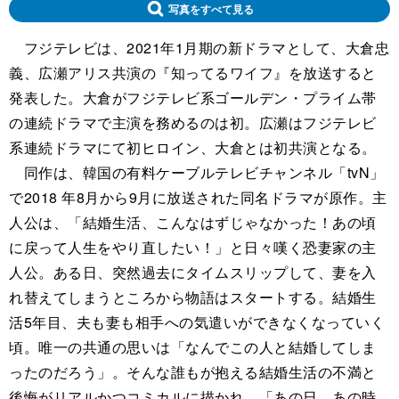
写真をすべて見る
フジテレビは、2021年1月期の新ドラマとして、大倉忠
義、広瀬アリス共演の『知ってるワイフ』を放送すると
発表した。大倉がフジテレビ系ゴールデン・プライム帯
の連続ドラマで主演を務めるのは初。広瀬はフジテレビ
系連続ドラマにて初ヒロイン、大倉とは初共演となる。
同作は、韓国の有料ケーブルテレビチャンネル「tvN」
で2018 年8月から9月に放送された同名ドラマが原作。主
人公は、「結婚生活、こんなはずじゃなかった！あの頃
に戻って人生をやり直したい！」と日々嘆く恐妻家の主
人公。ある日、突然過去にタイムスリップして、妻を入
れ替えてしまうところから物語はスタートする。結婚生
活5年目、夫も妻も相手への気遣いができなくなっていく
頃。唯一の共通の思いは「なんでこの人と結婚してしま
ったのだろう」。そんな誰もが抱える結婚生活の不満と
後悔がリアルかつコミカルに描かれ、「あの日、あの時