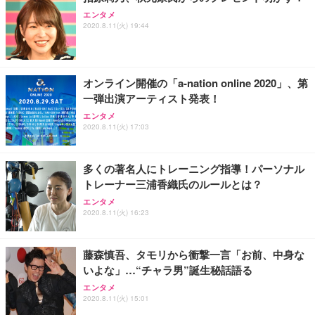
エンタメ
2020.8.11(火) 19:44
オンライン開催の「a-nation online 2020」、第
一弾出演アーティスト発表！
エンタメ
2020.8.11(火) 17:03
多くの著名人にトレーニング指導！パーソナル
トレーナー三浦香織氏のルールとは？
エンタメ
2020.8.11(火) 16:23
藤森慎吾、タモリから衝撃一言「お前、中身な
いよな」…“チャラ男”誕生秘話語る
エンタメ
2020.8.11(火) 15:01