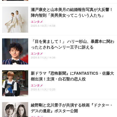
瀬戸康史と山本美月の結婚報告写真が大反響！
陣内智則「美男美女ってこういう人たち」
エンタメ
2020.8.10(月) 14:58
「目を覚まして！」 ハリー杉山、暴露本に関わ
ったとされるヘンリー王子に訴える
エンタメ
2020.8.11(火) 14:36
新ドラマ『恐怖新聞』にFANTASTICS・佐藤大
樹出演！主演・白石聖の恋人役
エンタメ
2020.8.11(火) 13:25
綾野剛と北川景子が共演する映画『ドクター・
デスの遺産』ポスター公開