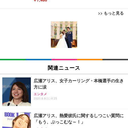
>> もっと見る
[EdoErgo] オフィスチェア 椅子 テレワーク 疲れな
EIZO ビジネス向けプレミアムモニター | FlexScan
Amazonベーシック ペットシーツ 薄型 レギュラー 1
い 跳ね上げ式アームレスト コンパクト 約105度ロッ
EV3240X-WT | 31.5型4K UHD・USB Type-C・ホワ
回使い捨て 無香料 ホワイト 300枚
キング pc 事務椅子 360度回転 座面昇降 強化ナイロ
イト
ン樹脂ベース 通気性メッシュ 在宅ワーク H-WY01
￥3,373
￥5,699
￥105,595
(黒網+黒枠+黒足)
EIZO ビジネス向けプレミアムモニター | FlexScan
SIHOO B100 オフィスチェア／デスクチェア メッシ
Amazonベーシック ペットシーツ 厚型 ワイド 42枚
EV2740X-WT | 27.0型4K UHD・USB Type-C・ホワ
ュチェア 人間工学 疲れない ブラック
x2袋(84枚) ホワイト(吸収面:ライトブルー)
関連ニュース
イト
￥27,999
￥3,234
￥109,572
広瀬アリス、女子カーリング・本橋選手の生き
方に涙
Sezlife オフィスチェア デスクチェア 疲れない テレ
【純正品】27"ゲーミングモニター DualSense 充電
ネオ・ルーライフ ネオ・オムツ L 中型犬用 26枚入
エンタメ
ワーク チェア 強化バックレスト 30度ロッキング機
フック付き（CFI-ZDM1J）
り 単品
2020.8.8(土) 8:25
能 人間工学 椅子 腰サポート 90度跳ね上げ式アーム
レスト 3Dヘッドレスト ハンガー付き 高反発クッシ
￥49,979
￥1,800
￥7,680
ョン PCチェア 通気性メッシュ ゲーミング/勉強/事
広瀬アリス、熱愛彼氏に関するしつこい質問に
務用 おしゃれ パソコンチェア (ブラック)
「もう、ぶっこむな～！」
Sezlife オフィスチェア デスクチェア 疲れない テレ
【整備済み品】Dell E2724HS 27インチ 液晶モニタ
Smart Basic(スマートベーシック) 【Amazon.co.jp