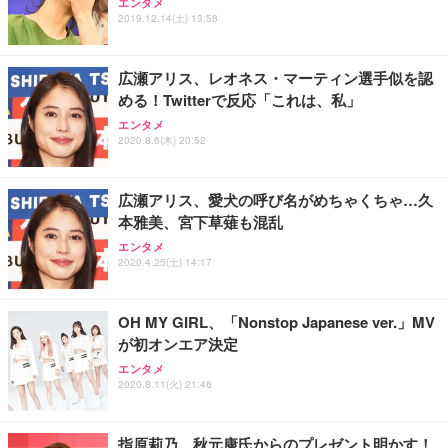
エンタメ
ワーク チェア 強化バックレスト 30度ロッキング機
ー フルHD（1920×1080）VA 非光沢 HDMI/DisplayP
限定】 Smart Basic アイリスオーヤマ ペットシーツ
2019.12.14(土) 13:58
能 人間工学 椅子 腰サポート 90度跳ね上げ式アーム
ort/VGA スピーカー内蔵 高さ調整 スイベル VESA対
超厚型 お徳用 ワイド 100枚入 (x 1) (ケース販売)
レスト 3Dヘッドレスト ハンガー付き 高反発クッシ
応 ComfortView ビジネス向け
￥7,680
￥15,800
￥3,670
ョン PCチェア 通気性メッシュ ゲーミング/勉強/事
広瀬アリス、レオネス・マーティン選手似を認
務用 おしゃれ パソコンチェア (ホワイト)
める！Twitterで反応「これは、私」
ANDWINT オフィスチェア デスクチェア 肘なし メ
【MiniLED/24.5inch/280Hz/FHD】GRAPHT THE S
アイリスオーヤマ ペットシーツ 超厚型 お徳用 レギ
ッシュ 通気性 ランバーサポート付き 腰サポート ガ
HOOTER Gaming Monitor 24” Essential ゲーミン
エンタメ
ュラー 200枚入【Amazon.co.jp限定】
ス圧無段階昇降 360度回転 キャスター付き コンパク
グモニター QD 24.5インチ 1ms FHD 量子ドット 残
2020.8.6(木) 20:52
ト 幅52×奥行58.5×高さ84～96cm テレワーク 在宅
像低減 (3年保証 | 輝点保証 | 日本メーカー)
￥3,731
￥4,139
￥34,980
勤務 ブラック
広瀬アリス、愛犬の呼び名がめちゃくちゃ…久
本雅美、宮下草薙も混乱
エンタメ
2020.4.25(土) 14:17
OH MY GIRL、「Nonstop Japanese ver.」MV
が初オンエア決定
エンタメ
2020.8.11(火) 21:46
指原莉乃、秋元康氏からのプレゼント明かす！