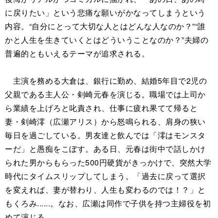
に戻りたい」という悲痛な願いがかなってしまうという
内容。“自分にとって大切な人とはどんな人なのか？”“誰
かと人生を生きていくとはどういうことなのか？”夫婦の
普遍的ともいえるテーマが追求される。
主演を務める大倉は、銀行に勤め、結婚5年目で2児の
父親である主人公・剣崎元春を演じる。職場では上司か
ら業績を上げろと叱責され、仕事に疲れ果てて帰ると
妻・剣崎澪（広瀬アリス）から怒鳴られる、肩身の狭い
毎日を過ごしている。男友達と飲んでは「澪はモンスタ
ーだ」と愚痴をこぼす。ある日、元春は街中で話しかけ
られた男からもらった500円硬貨がきっかけで、突然大学
時代にタイムスリップしてしまう。「過去に戻って選択
を変えれば、妻が替わり、人生も変わるのでは！？」と
もくろみ......。なお、広瀬は同作で子供を持つ主婦役を初
めて演じる。