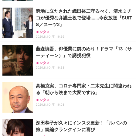
窮地に立たされた織田裕二守るべく、清水ミチ
コが優秀な弁護士役で登場.......今夜放送『SUIT
S／スーツ2』
エンタメ
2020.8.10(月) 16:35
藤森慎吾、俳優業に前のめり！ドラマ『13（サ
ーティーン）』で誘拐犯役
エンタメ
2020.8.10(月) 16:33
高橋克実、コロナ専門家・二木先生に間違われ
る「朝から晩まで大変ですね」
エンタメ
2020.8.10(月) 16:08
深田恭子が久々にインスタ更新！「ルパンの
娘」続編クランクインに喜び