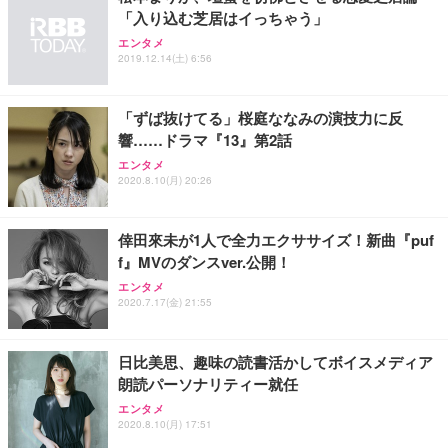
務用 おしゃれ パソコンチェア (ブラック)
「入り込む芝居はイっちゃう」
Sezlife オフィスチェア デスクチェア 疲れない テレ
【整備済み品】Dell E2724HS 27インチ 液晶モニタ
Smart Basic(スマートベーシック) 【Amazon.co.jp
エンタメ
ワーク チェア 強化バックレスト 30度ロッキング機
ー フルHD（1920×1080）VA 非光沢 HDMI/DisplayP
限定】 Smart Basic アイリスオーヤマ ペットシーツ
2019.12.14(土) 6:56
能 人間工学 椅子 腰サポート 90度跳ね上げ式アーム
ort/VGA スピーカー内蔵 高さ調整 スイベル VESA対
超厚型 お徳用 ワイド 100枚入 (x 1) (ケース販売)
レスト 3Dヘッドレスト ハンガー付き 高反発クッシ
応 ComfortView ビジネス向け
￥7,680
￥15,800
￥3,670
ョン PCチェア 通気性メッシュ ゲーミング/勉強/事
「ずば抜けてる」桜庭ななみの演技力に反
務用 おしゃれ パソコンチェア (ホワイト)
響……ドラマ『13』第2話
ANDWINT オフィスチェア デスクチェア 肘なし メ
【MiniLED/24.5inch/280Hz/FHD】GRAPHT THE S
アイリスオーヤマ ペットシーツ 超厚型 お徳用 レギ
ッシュ 通気性 ランバーサポート付き 腰サポート ガ
HOOTER Gaming Monitor 24” Essential ゲーミン
エンタメ
ュラー 200枚入【Amazon.co.jp限定】
ス圧無段階昇降 360度回転 キャスター付き コンパク
グモニター QD 24.5インチ 1ms FHD 量子ドット 残
2020.8.10(月) 20:26
ト 幅52×奥行58.5×高さ84～96cm テレワーク 在宅
像低減 (3年保証 | 輝点保証 | 日本メーカー)
￥3,731
￥4,139
￥34,980
勤務 ブラック
倖田來未が1人で全力エクササイズ！新曲『puf
f』MVのダンスver.公開！
エンタメ
2020.7.17(金) 21:55
日比美思、趣味の読書活かしてボイスメディア
朗読パーソナリティー就任
エンタメ
2020.8.10(月) 17:51