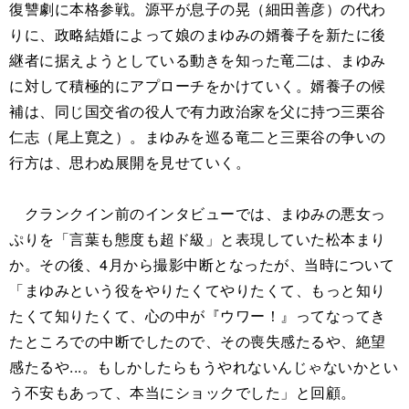
復讐劇に本格参戦。源平が息子の晃（細田善彦）の代わ
りに、政略結婚によって娘のまゆみの婿養子を新たに後
継者に据えようとしている動きを知った竜二は、まゆみ
に対して積極的にアプローチをかけていく。婿養子の候
補は、同じ国交省の役人で有力政治家を父に持つ三栗谷
仁志（尾上寛之）。まゆみを巡る竜二と三栗谷の争いの
行方は、思わぬ展開を見せていく。
クランクイン前のインタビューでは、まゆみの悪女っ
ぷりを「言葉も態度も超ド級」と表現していた松本まり
か。その後、4月から撮影中断となったが、当時について
「まゆみという役をやりたくてやりたくて、もっと知り
たくて知りたくて、心の中が『ウワー！』ってなってき
たところでの中断でしたので、その喪失感たるや、絶望
感たるや...。もしかしたらもうやれないんじゃないかとい
う不安もあって、本当にショックでした」と回顧。