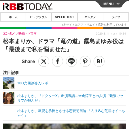
MENU
CLOSE
ホーム
IT・デジタル
SPEED TEST
エンタメ
ライフ
ホーム
IT・デジタル
エンタメ
映画・ドラマ
2020.8.11（火）10:34
松本まりか、ドラマ『竜の道』霧島まゆみ役は
IT・デジタルTOP
スマートフォン
SPEED TEST
「最後まで私を悩ませた」
ネタ
ガジェット・ツール
エンタメ
ショッピング
その他
エンタメTOP
映画・ドラマ
ライフ
注目記事
韓流・K-POP
韓国・芸能
ライフTOP
グルメ
リリース一覧
10G光回線導入レポ
音楽
スポーツ
ペット
ショッピング
プッシュ通知の停止方法
松本まりか、『ドクターX』出演裏話…米倉涼子との共演「緊張でセ
リフが飛んだ」
グラビア
ブログ
その他
松本まりか、壇蜜を彷彿とさせる恋愛芝居論 「入り込む芝居はイっち
ショッピング
その他
ゃう」