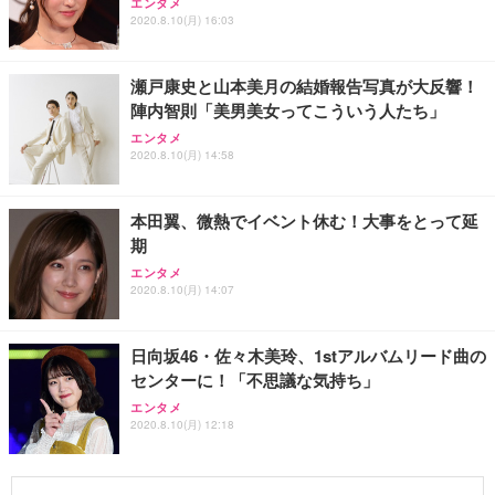
エンタメ
2020.8.10(月) 16:03
瀬戸康史と山本美月の結婚報告写真が大反響！
陣内智則「美男美女ってこういう人たち」
エンタメ
2020.8.10(月) 14:58
本田翼、微熱でイベント休む！大事をとって延
期
エンタメ
2020.8.10(月) 14:07
日向坂46・佐々木美玲、1stアルバムリード曲の
センターに！「不思議な気持ち」
エンタメ
2020.8.10(月) 12:18