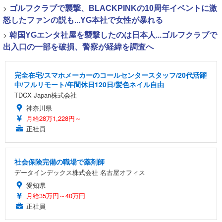
>
ゴルフクラブで襲撃、BLACKPINKの10周年イベントに激
怒したファンの説も...YG本社で女性が暴れる
>
韓国YGエンタ社屋を襲撃したのは日本人...ゴルフクラブで
出入口の一部を破損、警察が経緯を調査へ
完全在宅/スマホメーカーのコールセンタースタッフ/20代活躍
中/フルリモート/年間休日120日/髪色ネイル自由
TDCX Japan株式会社
神奈川県
月給28万1,228円～
正社員
社会保険完備の職場で薬剤師
データインデックス株式会社 名古屋オフィス
愛知県
月給35万円～40万円
正社員