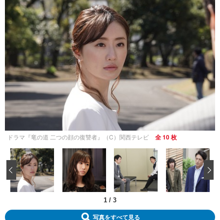
ドラマ『竜の道 二つの顔の復讐者』（C）関西テレビ
全 10 枚
‹
1
/
3
写真をすべて見る