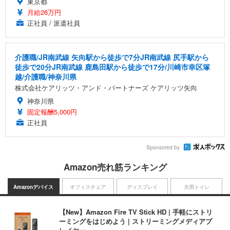
東京都
月給26万円
正社員 / 派遣社員
介護職/JR南武線 矢向駅から徒歩で7分JR南武線 尻手駅から
徒歩で20分JR南武線 鹿島田駅から徒歩で17分/川崎市幸区塚
越/介護職/神奈川県
株式会社ケアリッツ・アンド・パートナーズ ケアリッツ矢向
神奈川県
固定報酬5,000円
正社員
Sponsored by
Amazon売れ筋ランキング
Amazonデバイス
オフィスチェア
ディスプレイ
犬用トイレ
【New】Amazon Fire TV Stick HD | 手軽にストリ
ーミングをはじめよう | ストリーミングメディアプ