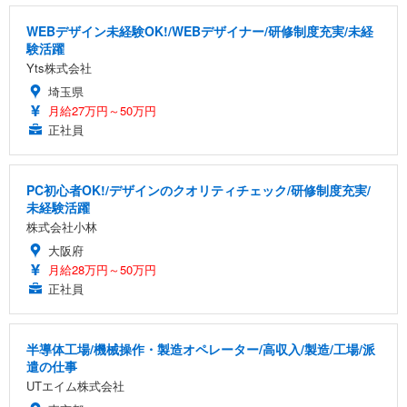
WEBデザイン未経験OK!/WEBデザイナー/研修制度充実/未経
験活躍
Yts株式会社
埼玉県
月給27万円～50万円
正社員
PC初心者OK!/デザインのクオリティチェック/研修制度充実/
未経験活躍
株式会社小林
大阪府
月給28万円～50万円
正社員
半導体工場/機械操作・製造オペレーター/高収入/製造/工場/派
遣の仕事
UTエイム株式会社