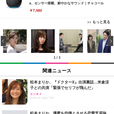
a、センサー搭載、鮮やかなサウンド｜チャコール
￥7,480
>> もっと見る
[EdoErgo] オフィスチェア 椅子 テレワーク 疲れな
EIZO ビジネス向けプレミアムモニター | FlexScan
Amazonベーシック ペットシーツ 薄型 レギュラー 1
い 跳ね上げ式アームレスト コンパクト 約105度ロッ
EV3240X-WT | 31.5型4K UHD・USB Type-C・ホワ
‹
回使い捨て 無香料 ホワイト 300枚
キング pc 事務椅子 360度回転 座面昇降 強化ナイロ
イト
ン樹脂ベース 通気性メッシュ 在宅ワーク H-WY01
￥3,373
￥5,699
￥105,595
(黒網+黒枠+黒足)
1
/
3
EIZO ビジネス向けプレミアムモニター | FlexScan
SIHOO B100 オフィスチェア／デスクチェア メッシ
Amazonベーシック ペットシーツ 厚型 ワイド 42枚
EV2740X-WT | 27.0型4K UHD・USB Type-C・ホワ
ュチェア 人間工学 疲れない ブラック
x2袋(84枚) ホワイト(吸収面:ライトブルー)
関連ニュース
イト
￥27,999
￥3,234
￥109,572
松本まりか、『ドクターX』出演裏話…米倉涼
子との共演「緊張でセリフが飛んだ」
Sezlife オフィスチェア デスクチェア 疲れない テレ
【純正品】27"ゲーミングモニター DualSense 充電
ネオ・ルーライフ ネオ・オムツ L 中型犬用 26枚入
エンタメ
ワーク チェア 強化バックレスト 30度ロッキング機
2019.12.14(土) 7:07
フック付き（CFI-ZDM1J）
り 単品
能 人間工学 椅子 腰サポート 90度跳ね上げ式アーム
レスト 3Dヘッドレスト ハンガー付き 高反発クッシ
￥49,979
￥1,800
￥7,680
ョン PCチェア 通気性メッシュ ゲーミング/勉強/事
松本まりか、壇蜜を彷彿とさせる恋愛芝居論