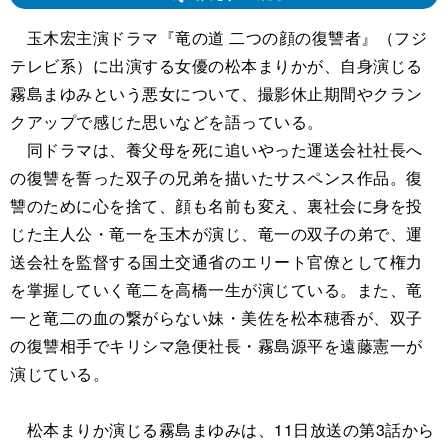
玉木宏主演ドラマ『竜の道 二つの顔の復讐者』（フジ
テレビ系）に出演する女優の松本まりかが、自身演じる
霧島まゆみという悪女について、撮影休止期間やクラン
クアップで感じた思いなどを語っている。
同ドラマは、養父母を死に追いやった運送会社社長へ
の復讐を誓った双子の兄弟を描いたサスペンス作品。復
讐のために心を捨て、顔も名前も変え、裏社会に身を投
じた主人公・竜一を玉木が演じ、竜一の双子の弟で、運
送会社を監督する国土交通省のエリート官僚として権力
を掌握していく竜二を高橋一生が演じている。また、竜
一と竜二の血の繋がらない妹・美佐を松本穂香が、双子
の復讐相手でキリシマ急便社長・霧島源平を遠藤憲一が
演じている。
松本まりか演じる霧島まゆみは、11日放送の第3話から