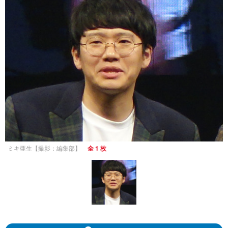
ミキ亜生【撮影：編集部】
全 1 枚