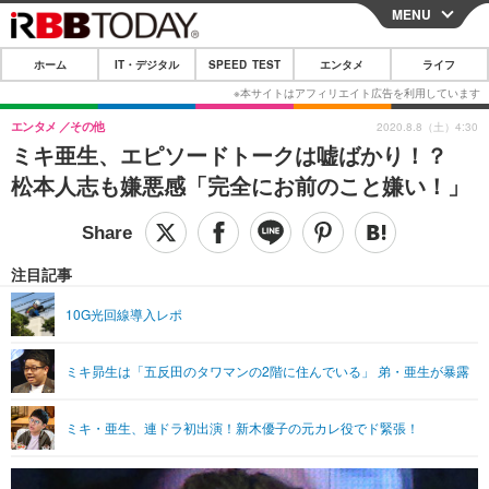
MENU
CLOSE
ホーム
IT・デジタル
SPEED TEST
エンタメ
ライフ
ホーム
IT・デジタル
エンタメ
その他
2020.8.8（土）4:30
ミキ亜生、エピソードトークは嘘ばかり！？
IT・デジタルTOP
スマートフォン
SPEED TEST
松本人志も嫌悪感「完全にお前のこと嫌い！」
ネタ
ガジェット・ツール
エンタメ
ショッピング
その他
エンタメTOP
映画・ドラマ
ライフ
注目記事
韓流・K-POP
韓国・芸能
ライフTOP
グルメ
リリース一覧
10G光回線導入レポ
音楽
スポーツ
ペット
ショッピング
プッシュ通知の停止方法
ミキ昴生は「五反田のタワマンの2階に住んでいる」 弟・亜生が暴露
グラビア
ブログ
その他
ショッピング
その他
ミキ・亜生、連ドラ初出演！新木優子の元カレ役でド緊張！