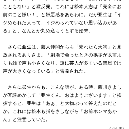
こともない」と猛反発。これには松本人志は「完全にお
前のこと嫌い！」と嫌悪感をあらわに。だが亜生は「イ
ジめられた人って、イジめられていない思い込みがあ
る」と、なんとか丸め込もうとする始末。
さらに亜生は、芸人仲間からも「売れたら天狗」と見
放されるありさま。「劇場で会ったときの挨拶が以前よ
りも雑で声も小さくなり、逆に芸人が多くいる楽屋では
声が大きくなっている」と告発された。
さらに昴生からも、こんな話が。ある時、西川きよし
が冗談めかして「亜生くん、おはようございます」と挨
拶すると、亜生は「あぁ」と大物ぶって答えたのだと
か。これには松本も指をさしながら「お前ホンマあか
ん」と注意していた。
《杉山実》