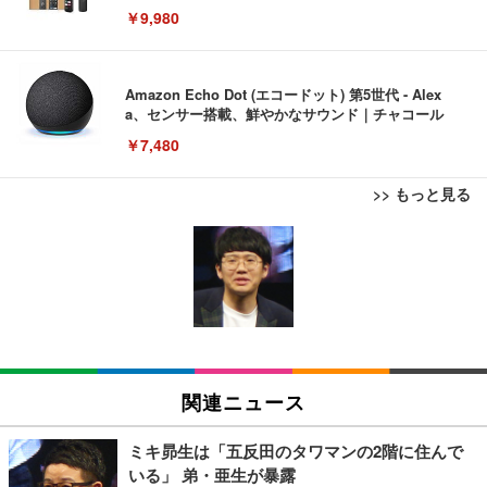
￥9,980
Amazon Echo Dot (エコードット) 第5世代 - Alex
a、センサー搭載、鮮やかなサウンド｜チャコール
￥7,480
>> もっと見る
[EdoErgo] オフィスチェア 椅子 テレワーク 疲れな
EIZO ビジネス向けプレミアムモニター | FlexScan
Amazonベーシック ペットシーツ 薄型 レギュラー 1
い 跳ね上げ式アームレスト コンパクト 約105度ロッ
EV3240X-WT | 31.5型4K UHD・USB Type-C・ホワ
回使い捨て 無香料 ホワイト 300枚
キング pc 事務椅子 360度回転 座面昇降 強化ナイロ
イト
ン樹脂ベース 通気性メッシュ 在宅ワーク H-WY01
￥3,373
￥5,699
￥105,595
(黒網+黒枠+黒足)
EIZO ビジネス向けプレミアムモニター | FlexScan
SIHOO B100 オフィスチェア／デスクチェア メッシ
Amazonベーシック ペットシーツ 厚型 ワイド 42枚
EV2740X-WT | 27.0型4K UHD・USB Type-C・ホワ
ュチェア 人間工学 疲れない ブラック
x2袋(84枚) ホワイト(吸収面:ライトブルー)
関連ニュース
イト
￥27,999
￥3,234
￥109,572
ミキ昴生は「五反田のタワマンの2階に住んで
いる」 弟・亜生が暴露