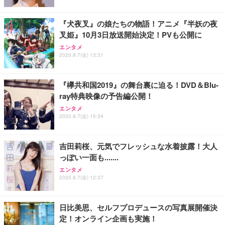
『犬夜叉』の娘たちの物語！アニメ『半妖の夜
叉姫』10月3日放送開始決定！PVも公開に
エンタメ
2020.8.7(金) 13:31
『欅共和国2019』の舞台裏に迫る！DVD＆Blu-
ray特典映像の予告編公開！
エンタメ
2020.8.7(金) 15:34
吉田莉桜、元気でフレッシュな水着披露！大人
っぽい一面も.......
エンタメ
2020.8.7(金) 12:37
日比美思、セルフプロデュースの写真展開催決
定！オンライン企画も実施！