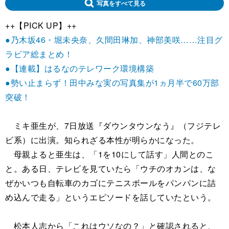
写真をすべて見る
++【PICK UP】++
●乃木坂46・堀未央奈、久間田琳加、神部美咲……注目グ
ラビア総まとめ！
●【連載】はるなのテレワーク環境構築
●勢い止まらず！田中みな実の写真集が1ヵ月半で60万部
突破！
ミキ亜生が、7日放送『ダウンタウンなう』（フジテレ
ビ系）に出演。知られざる本性が明らかになった。
母親よると亜生は、「1を10にして話す」人間とのこ
と。ある日、テレビを見ていたら「ウチのオカンは、な
ぜかいつも自転車のカゴにテニスボールをパンパンに詰
め込んで走る」というエピソードを話していたという。
松本人志から「これはウソなの？」と確認されると、