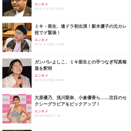
Sezlife オフィスチェア デスクチェア 疲れない テレ
【純正品】27"ゲーミングモニター DualSense 充電
ネオ・ルーライフ ネオ・オムツ L 中型犬用 26枚入
エンタメ
ワーク チェア 強化バックレスト 30度ロッキング機
2019.10.21(月) 22:50
フック付き（CFI-ZDM1J）
り 単品
能 人間工学 椅子 腰サポート 90度跳ね上げ式アーム
レスト 3Dヘッドレスト ハンガー付き 高反発クッシ
￥49,979
￥1,800
￥7,680
ョン PCチェア 通気性メッシュ ゲーミング/勉強/事
ミキ・亜生、連ドラ初出演！新木優子の元カレ
務用 おしゃれ パソコンチェア (ブラック)
役でド緊張！
Sezlife オフィスチェア デスクチェア 疲れない テレ
【整備済み品】Dell E2724HS 27インチ 液晶モニタ
Smart Basic(スマートベーシック) 【Amazon.co.jp
エンタメ
ワーク チェア 強化バックレスト 30度ロッキング機
ー フルHD（1920×1080）VA 非光沢 HDMI/DisplayP
限定】 Smart Basic アイリスオーヤマ ペットシーツ
2019.10.10(木) 10:28
能 人間工学 椅子 腰サポート 90度跳ね上げ式アーム
ort/VGA スピーカー内蔵 高さ調整 スイベル VESA対
超厚型 お徳用 ワイド 100枚入 (x 1) (ケース販売)
レスト 3Dヘッドレスト ハンガー付き 高反発クッシ
応 ComfortView ビジネス向け
￥7,680
￥15,800
￥3,670
ョン PCチェア 通気性メッシュ ゲーミング/勉強/事
ガンバレよしこ、ミキ亜生との手つなぎ写真報
務用 おしゃれ パソコンチェア (ホワイト)
道を釈明
ANDWINT オフィスチェア デスクチェア 肘なし メ
【MiniLED/24.5inch/280Hz/FHD】GRAPHT THE S
アイリスオーヤマ ペットシーツ 超厚型 お徳用 レギ
ッシュ 通気性 ランバーサポート付き 腰サポート ガ
HOOTER Gaming Monitor 24” Essential ゲーミン
エンタメ
ュラー 200枚入【Amazon.co.jp限定】
ス圧無段階昇降 360度回転 キャスター付き コンパク
グモニター QD 24.5インチ 1ms FHD 量子ドット 残
2018.12.23(日) 14:38
ト 幅52×奥行58.5×高さ84～96cm テレワーク 在宅
像低減 (3年保証 | 輝点保証 | 日本メーカー)
￥3,731
￥4,139
￥34,980
勤務 ブラック
大原優乃、浅川梨奈、小倉優香ら……注目のセ
クシーグラビアをピックアップ！
エンタメ
2019.9.8(日) 21:19