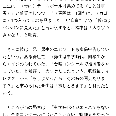
亜生は「（母は）テニスボールは集めてる（ことは事
実）」と前置きしつつ、「（実際は）1回だけ、（カゴ
に）1つ入ってるのを見ました」と“自白”。だが「僕には
パンパンに見えた」と言い訳すると、松本は「大ウソつ
きやな！」と叱責。
さらに彼は、兄・昴生のエピソードも虚偽申告してい
たという。ある番組で「（昴生は中学時代、同級生か
ら）イジめられていた」「合唱コンクールで指揮者をや
っていた」と暴露し、大ウケだったという。収録後ディ
レクターから「もしよかったら、その時の写真ありま
す？」と求められた亜生は「探しときます」と答えたと
いう。
ところが当の昴生は、「中学時代イジめられてもない
し、合唱コンクールに出たこともない、指揮者をやった