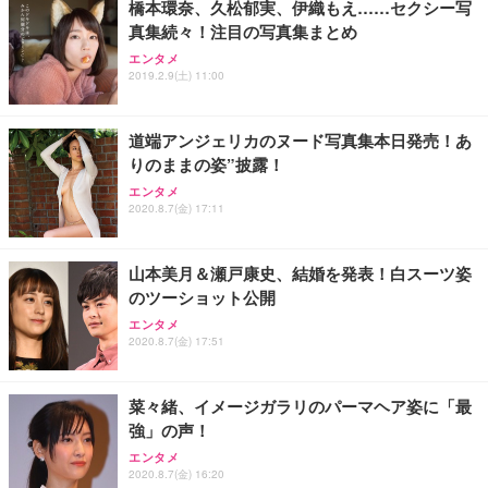
橋本環奈、久松郁実、伊織もえ……セクシー写
真集続々！注目の写真集まとめ
エンタメ
2019.2.9(土) 11:00
道端アンジェリカのヌード写真集本日発売！あ
りのままの姿”披露！
エンタメ
2020.8.7(金) 17:11
山本美月＆瀬戸康史、結婚を発表！白スーツ姿
のツーショット公開
エンタメ
2020.8.7(金) 17:51
菜々緒、イメージガラリのパーマヘア姿に「最
強」の声！
エンタメ
2020.8.7(金) 16:20