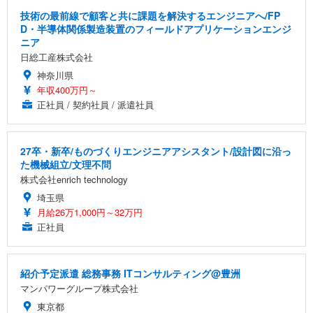
技術の最前線で顧客と共に課題を解決するエンジニアへ/FP
D・半導体関係製造装置のフィールドアプリケーションエンジ
ニア
日総工産株式会社
神奈川県
年収400万円～
正社員 / 契約社員 / 派遣社員
27卒・新卒/ものづくりエンジニアアシスタント/設計図に沿っ
た機械組立/文理不問
株式会社enrich technology
埼玉県
月給26万1,000円～32万円
正社員
紹介予定派遣 総務事務 ITコンサルティング@豊洲
マンパワーグループ株式会社
東京都