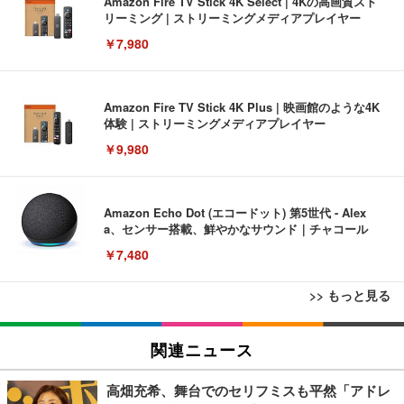
Amazon Fire TV Stick 4K Select | 4Kの高画質スト
リーミング | ストリーミングメディアプレイヤー
￥7,980
Amazon Fire TV Stick 4K Plus | 映画館のような4K
体験 | ストリーミングメディアプレイヤー
￥9,980
Amazon Echo Dot (エコードット) 第5世代 - Alex
a、センサー搭載、鮮やかなサウンド｜チャコール
￥7,480
>> もっと見る
[EdoErgo] オフィスチェア 椅子 テレワーク 疲れな
EIZO ビジネス向けプレミアムモニター | FlexScan
Amazonベーシック ペットシーツ 薄型 レギュラー 1
い 跳ね上げ式アームレスト コンパクト 約105度ロッ
EV3240X-WT | 31.5型4K UHD・USB Type-C・ホワ
関連ニュース
回使い捨て 無香料 ホワイト 300枚
キング pc 事務椅子 360度回転 座面昇降 強化ナイロ
イト
ン樹脂ベース 通気性メッシュ 在宅ワーク H-WY01
￥3,373
￥5,699
￥105,595
高畑充希、舞台でのセリフミスも平然「アドレ
(黒網+黒枠+黒足)