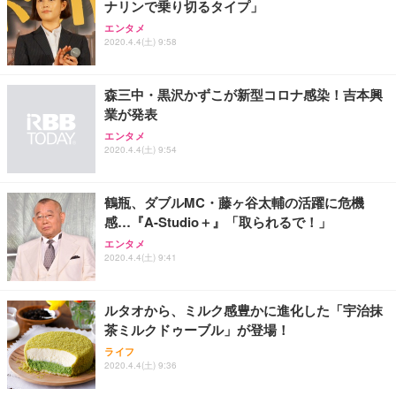
ナリンで乗り切るタイプ」
エンタメ
EIZO ビジネス向けプレミアムモニター | FlexScan
SIHOO B100 オフィスチェア／デスクチェア メッシ
Amazonベーシック ペットシーツ 厚型 ワイド 42枚
2020.4.4(土) 9:58
EV2740X-WT | 27.0型4K UHD・USB Type-C・ホワ
ュチェア 人間工学 疲れない ブラック
x2袋(84枚) ホワイト(吸収面:ライトブルー)
イト
￥27,999
￥3,234
￥109,572
森三中・黒沢かずこが新型コロナ感染！吉本興
業が発表
Sezlife オフィスチェア デスクチェア 疲れない テレ
エンタメ
【純正品】27"ゲーミングモニター DualSense 充電
ネオ・ルーライフ ネオ・オムツ L 中型犬用 26枚入
ワーク チェア 強化バックレスト 30度ロッキング機
2020.4.4(土) 9:54
フック付き（CFI-ZDM1J）
り 単品
能 人間工学 椅子 腰サポート 90度跳ね上げ式アーム
レスト 3Dヘッドレスト ハンガー付き 高反発クッシ
￥49,979
￥1,800
￥7,680
ョン PCチェア 通気性メッシュ ゲーミング/勉強/事
鶴瓶、ダブルMC・藤ヶ谷太輔の活躍に危機
務用 おしゃれ パソコンチェア (ブラック)
感…『A-Studio＋』「取られるで！」
Sezlife オフィスチェア デスクチェア 疲れない テレ
【整備済み品】Dell E2724HS 27インチ 液晶モニタ
Smart Basic(スマートベーシック) 【Amazon.co.jp
エンタメ
ワーク チェア 強化バックレスト 30度ロッキング機
ー フルHD（1920×1080）VA 非光沢 HDMI/DisplayP
限定】 Smart Basic アイリスオーヤマ ペットシーツ
2020.4.4(土) 9:41
能 人間工学 椅子 腰サポート 90度跳ね上げ式アーム
ort/VGA スピーカー内蔵 高さ調整 スイベル VESA対
超厚型 お徳用 ワイド 100枚入 (x 1) (ケース販売)
レスト 3Dヘッドレスト ハンガー付き 高反発クッシ
応 ComfortView ビジネス向け
￥7,680
￥15,800
￥3,670
ョン PCチェア 通気性メッシュ ゲーミング/勉強/事
ルタオから、ミルク感豊かに進化した「宇治抹
務用 おしゃれ パソコンチェア (ホワイト)
茶ミルクドゥーブル」が登場！
ANDWINT オフィスチェア デスクチェア 肘なし メ
【MiniLED/24.5inch/280Hz/FHD】GRAPHT THE S
アイリスオーヤマ ペットシーツ 超厚型 お徳用 レギ
ライフ
ッシュ 通気性 ランバーサポート付き 腰サポート ガ
HOOTER Gaming Monitor 24” Essential ゲーミン
ュラー 200枚入【Amazon.co.jp限定】
2020.4.4(土) 9:36
ス圧無段階昇降 360度回転 キャスター付き コンパク
グモニター QD 24.5インチ 1ms FHD 量子ドット 残
ト 幅52×奥行58.5×高さ84～96cm テレワーク 在宅
像低減 (3年保証 | 輝点保証 | 日本メーカー)
￥3,731