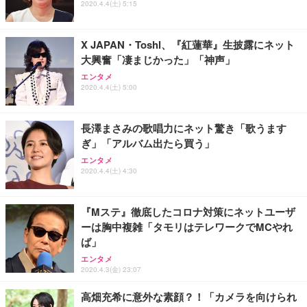
2020.4.4(土) 5:15
X JAPAN・Toshl、『紅蓮華』生披露にネット
大興奮「凄まじかった」「神声」
エンタメ
2020.4.4(土) 5:00
長澤まさみの歌唱力にネット驚き「歌うます
ぎ」「アルバム出たら買う」
エンタメ
2020.4.4(土) 4:30
『Mステ』徹底したコロナ対策にネットユーザ
ーは胸中複雑「タモリはテレワークでMCやれ
ば」
エンタメ
2020.4.3(金) 23:07
高畑充希に意外な素顔？！「カメラを向けられ