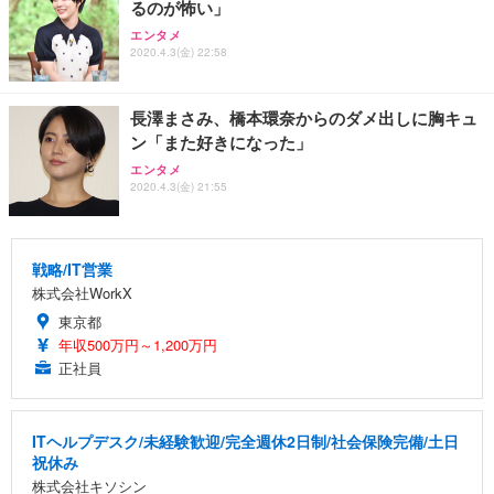
るのが怖い」
エンタメ
2020.4.3(金) 22:58
長澤まさみ、橋本環奈からのダメ出しに胸キュ
ン「また好きになった」
エンタメ
2020.4.3(金) 21:55
戦略/IT営業
株式会社WorkX
東京都
年収500万円～1,200万円
正社員
ITヘルプデスク/未経験歓迎/完全週休2日制/社会保険完備/土日
祝休み
株式会社キソシン