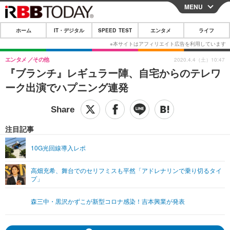
MENU
CLOSE
ホーム
IT・デジタル
SPEED TEST
エンタメ
ライフ
ホーム
IT・デジタル
エンタメ
その他
2020.4.4（土）10:47
『ブランチ』レギュラー陣、自宅からのテレワ
IT・デジタルTOP
スマートフォン
SPEED TEST
ーク出演でハプニング連発
ネタ
ガジェット・ツール
エンタメ
ショッピング
その他
エンタメTOP
映画・ドラマ
ライフ
注目記事
韓流・K-POP
韓国・芸能
ライフTOP
グルメ
リリース一覧
10G光回線導入レポ
音楽
スポーツ
ペット
ショッピング
プッシュ通知の停止方法
高畑充希、舞台でのセリフミスも平然「アドレナリンで乗り切るタイ
プ」
グラビア
ブログ
その他
ショッピング
その他
森三中・黒沢かずこが新型コロナ感染！吉本興業が発表