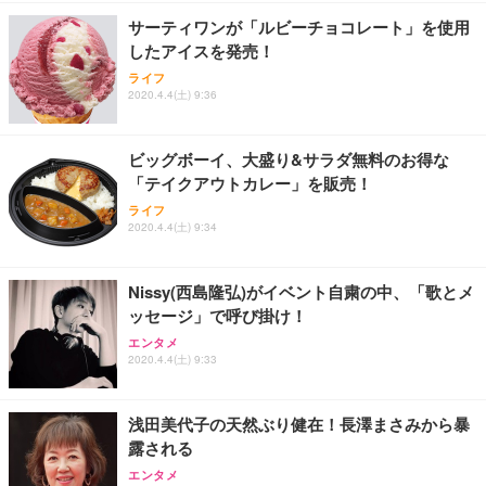
￥4,139
￥34,980
勤務 ブラック
サーティワンが「ルビーチョコレート」を使用
したアイスを発売！
ライフ
2020.4.4(土) 9:36
ビッグボーイ、大盛り&サラダ無料のお得な
「テイクアウトカレー」を販売！
ライフ
2020.4.4(土) 9:34
Nissy(西島隆弘)がイベント自粛の中、「歌とメ
ッセージ」で呼び掛け！
エンタメ
2020.4.4(土) 9:33
浅田美代子の天然ぶり健在！長澤まさみから暴
露される
エンタメ