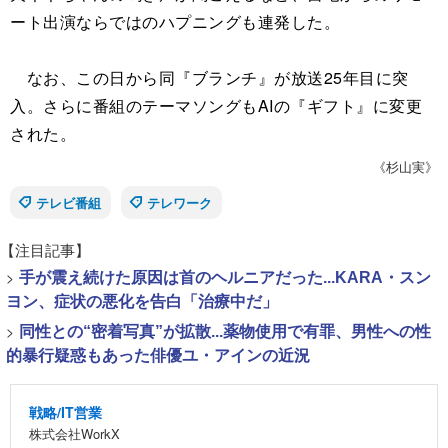
ート出演ならではのハプニングも連発した。
なお、この日から同『ブランチ』が放送25年目に突
入。さらに番組のテーマソングもAIの『ギフト』に変更
された。
《杉山実》
テレビ番組
テレワーク
【注目記事】
>
手が震え続けた原因は首のヘルニアだった...KARA・スン
ヨン、症状の悪化を告白「治療中だ」
>
同性との“密着写真”が拡散...薬物使用で有罪、男性への性
的暴行疑惑もあった俳優ユ・アインの近況
戦略/IT営業
株式会社WorkX