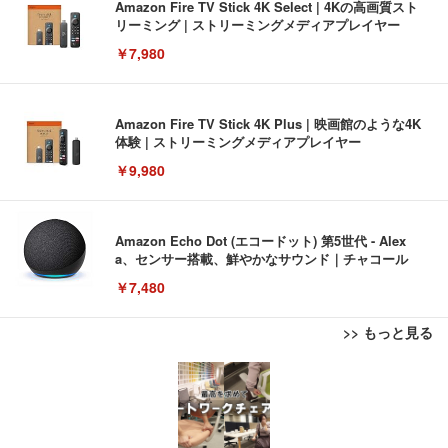
Amazon Fire TV Stick 4K Select | 4Kの高画質スト
リーミング | ストリーミングメディアプレイヤー
￥7,980
Amazon Fire TV Stick 4K Plus | 映画館のような4K
体験 | ストリーミングメディアプレイヤー
￥9,980
Amazon Echo Dot (エコードット) 第5世代 - Alex
a、センサー搭載、鮮やかなサウンド｜チャコール
￥7,480
>> もっと見る
[EdoErgo] オフィスチェア 椅子 テレワーク 疲れな
EIZO ビジネス向けプレミアムモニター | FlexScan
Amazonベーシック ペットシーツ 薄型 レギュラー 1
い 跳ね上げ式アームレスト コンパクト 約105度ロッ
EV3240X-WT | 31.5型4K UHD・USB Type-C・ホワ
回使い捨て 無香料 ホワイト 300枚
キング pc 事務椅子 360度回転 座面昇降 強化ナイロ
イト
ン樹脂ベース 通気性メッシュ 在宅ワーク H-WY01
￥3,373
￥5,699
￥105,595
(黒網+黒枠+黒足)