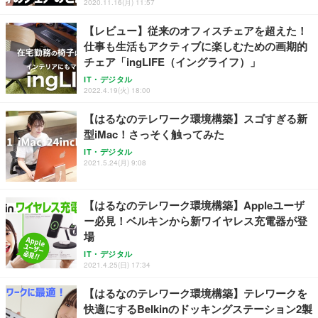
2020.11.16(月) 11:57
￥4,139
￥34,980
勤務 ブラック
【レビュー】従来のオフィスチェアを超えた！
仕事も生活もアクティブに楽しむための画期的
チェア「ingLIFE（イングライフ）」
IT・デジタル
2022.4.19(火) 18:00
【はるなのテレワーク環境構築】スゴすぎる新
型iMac！さっそく触ってみた
IT・デジタル
2021.5.24(月) 9:08
【はるなのテレワーク環境構築】Appleユーザ
ー必見！ベルキンから新ワイヤレス充電器が登
場
IT・デジタル
2021.4.25(日) 17:34
【はるなのテレワーク環境構築】テレワークを
快適にするBelkinのドッキングステーション2製