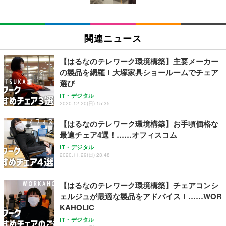
EIZO ビジネス向けプレミアムモニター | FlexScan
SIHOO B100 オフィスチェア／デスクチェア メッシ
Amazonベーシック ペットシーツ 厚型 ワイド 42枚
EV2740X-WT | 27.0型4K UHD・USB Type-C・ホワ
ュチェア 人間工学 疲れない ブラック
x2袋(84枚) ホワイト(吸収面:ライトブルー)
関連ニュース
イト
￥27,999
￥3,234
￥109,572
【はるなのテレワーク環境構築】主要メーカー
の製品を網羅！大塚家具ショールームでチェア
Sezlife オフィスチェア デスクチェア 疲れない テレ
選び
【純正品】27"ゲーミングモニター DualSense 充電
ネオ・ルーライフ ネオ・オムツ L 中型犬用 26枚入
ワーク チェア 強化バックレスト 30度ロッキング機
フック付き（CFI-ZDM1J）
り 単品
IT・デジタル
能 人間工学 椅子 腰サポート 90度跳ね上げ式アーム
2020.12.20(日) 15:35
レスト 3Dヘッドレスト ハンガー付き 高反発クッシ
￥49,979
￥1,800
￥7,680
ョン PCチェア 通気性メッシュ ゲーミング/勉強/事
【はるなのテレワーク環境構築】お手頃価格な
務用 おしゃれ パソコンチェア (ブラック)
最適チェア4選！……オフィスコム
Sezlife オフィスチェア デスクチェア 疲れない テレ
【整備済み品】Dell E2724HS 27インチ 液晶モニタ
Smart Basic(スマートベーシック) 【Amazon.co.jp
IT・デジタル
ワーク チェア 強化バックレスト 30度ロッキング機
ー フルHD（1920×1080）VA 非光沢 HDMI/DisplayP
限定】 Smart Basic アイリスオーヤマ ペットシーツ
2020.11.29(日) 23:48
能 人間工学 椅子 腰サポート 90度跳ね上げ式アーム
ort/VGA スピーカー内蔵 高さ調整 スイベル VESA対
超厚型 お徳用 ワイド 100枚入 (x 1) (ケース販売)
レスト 3Dヘッドレスト ハンガー付き 高反発クッシ
応 ComfortView ビジネス向け
￥7,680
￥15,800
￥3,670
ョン PCチェア 通気性メッシュ ゲーミング/勉強/事
【はるなのテレワーク環境構築】チェアコンシ
務用 おしゃれ パソコンチェア (ホワイト)
ェルジュが最適な製品をアドバイス！……WOR
ANDWINT オフィスチェア デスクチェア 肘なし メ
【MiniLED/24.5inch/280Hz/FHD】GRAPHT THE S
アイリスオーヤマ ペットシーツ 超厚型 お徳用 レギ
KAHOLIC
ッシュ 通気性 ランバーサポート付き 腰サポート ガ
HOOTER Gaming Monitor 24” Essential ゲーミン
ュラー 200枚入【Amazon.co.jp限定】
ス圧無段階昇降 360度回転 キャスター付き コンパク
グモニター QD 24.5インチ 1ms FHD 量子ドット 残
IT・デジタル
ト 幅52×奥行58.5×高さ84～96cm テレワーク 在宅
像低減 (3年保証 | 輝点保証 | 日本メーカー)
￥3,731