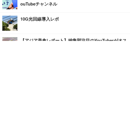
ouTubeチャンネル
10G光回線導入レポ
【アジア美食レポート】編集部注目のYouTuberがオス
スメ！タイ・バンコクに行ったら食べたいグルメをチ
ェック
【エンタメRBB】注目の人にインタビュー
【坂道グループニュース】ーエンタメRBBー
今観るべきオススメ「韓国ドラマ」