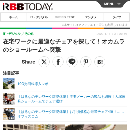
MENU
CLOSE
ホーム
IT・デジタル
SPEED TEST
エンタメ
ライフ
ホーム
IT・デジタル
IT・デジタル
その他
2023.4.11（火）20:49
在宅ワークに最適なチェアを探して！オカムラ
IT・デジタルTOP
スマートフォン
SPEED TEST
のショールームへ突撃
ネタ
ガジェット・ツール
エンタメ
ショッピング
その他
エンタメTOP
映画・ドラマ
ライフ
注目記事
韓流・K-POP
韓国・芸能
ライフTOP
グルメ
リリース一覧
10G光回線導入レポ
音楽
スポーツ
ペット
ショッピング
プッシュ通知の停止方法
【はるなのテレワーク環境構築】主要メーカーの製品を網羅！大塚家
具ショールームでチェア選び
グラビア
ブログ
その他
【はるなのテレワーク環境構築】お手頃価格な最適チェア4選！……
ショッピング
その他
オフィスコム