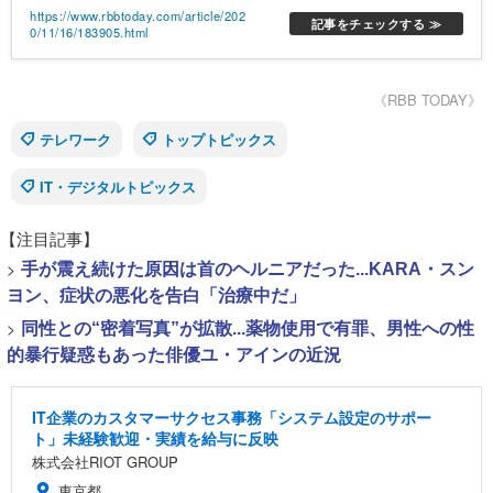
シェルジュという専門職の方が、一人ひとり
https://www.rbbtoday.com/article/202
のお悩みに合わせて最適な一脚を提案してく
記事をチェックする ≫
0/11/16/183905.html
れます。おすすめのチェアだけでなく正しい
座り方やアームレストの活用方法についても
教えていただけるので、初めてチェア選びを
《RBB TODAY》
される方におすすめです
テレワーク
トップトピックス
IT・デジタルトピックス
【注目記事】
>
手が震え続けた原因は首のヘルニアだった...KARA・スン
ヨン、症状の悪化を告白「治療中だ」
>
同性との“密着写真”が拡散...薬物使用で有罪、男性への性
的暴行疑惑もあった俳優ユ・アインの近況
IT企業のカスタマーサクセス事務「システム設定のサポー
ト」未経験歓迎・実績を給与に反映
株式会社RIOT GROUP
東京都