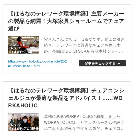
【はるなのテレワーク環境構築】主要メーカー
の製品を網羅！大塚家具ショールームでチェア
選び
皆さんこんにちは、はるなです。前回に引き
続き、テレワークに最適なチェアを探し求
め、今回はIDC OTSUKA 有明本社ショール
ームにお邪魔しました！大塚家具は今回ご紹
https://www.rbbtoday.com/article/202
介した有明本社だけでなく、大阪や名古屋、
記事をチェックする ≫
0/12/20/184841.html
福岡など全国にショールームがあります。高
機能なワークチェアやデスクなど様々なブラ
ンドのアイテムを体感して比較できるので、
自分の体に合ったチェアをお探しの方は是非
【はるなのテレワーク環境構築】チェアコンシ
一度お近くのショールームに足を運んでみて
ェルジュが最適な製品をアドバイス！……WO
ください
RKAHOLIC
草橋にあるWORKAHOLICに邪魔しました！
WORKAHOLICは、カフェスペースも併設さ
れておりお洒落な空間が印象的。チェアコン