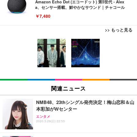
Amazon Echo Dot (エコードット) 第5世代 - Alex
a、センサー搭載、鮮やかなサウンド｜チャコール
￥7,480
>> もっと見る
[EdoErgo] オフィスチェア 椅子 テレワーク 疲れな
EIZO ビジネス向けプレミアムモニター | FlexScan
Amazonベーシック ペットシーツ 薄型 レギュラー 1
い 跳ね上げ式アームレスト コンパクト 約105度ロッ
EV3240X-WT | 31.5型4K UHD・USB Type-C・ホワ
回使い捨て 無香料 ホワイト 300枚
キング pc 事務椅子 360度回転 座面昇降 強化ナイロ
イト
ン樹脂ベース 通気性メッシュ 在宅ワーク H-WY01
￥3,373
￥5,699
￥105,595
(黒網+黒枠+黒足)
EIZO ビジネス向けプレミアムモニター | FlexScan
SIHOO B100 オフィスチェア／デスクチェア メッシ
Amazonベーシック ペットシーツ 厚型 ワイド 42枚
EV2740X-WT | 27.0型4K UHD・USB Type-C・ホワ
ュチェア 人間工学 疲れない ブラック
x2袋(84枚) ホワイト(吸収面:ライトブルー)
関連ニュース
イト
￥27,999
￥3,234
￥109,572
NMB48、23thシングル発売決定！梅山恋和＆山
本彩加がWセンター
Sezlife オフィスチェア デスクチェア 疲れない テレ
【純正品】27"ゲーミングモニター DualSense 充電
ネオ・ルーライフ ネオ・オムツ L 中型犬用 26枚入
エンタメ
ワーク チェア 強化バックレスト 30度ロッキング機
2020.3.29(日) 22:55
フック付き（CFI-ZDM1J）
り 単品
能 人間工学 椅子 腰サポート 90度跳ね上げ式アーム
レスト 3Dヘッドレスト ハンガー付き 高反発クッシ
￥49,979
￥1,800
￥7,680
ョン PCチェア 通気性メッシュ ゲーミング/勉強/事