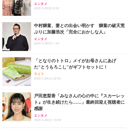
エンタメ
2020.3.29(日) 8:02
中村獅童、妻との出会い明かす 獅童の破天荒
ぶりに加藤浩次「完全におかしな人」
エンタメ
2020.3.29(日) 1:30
「となりのトトロ」メイがお母さんにあげ
た“とうもろこし”がギフトセットに！
ライフ
2020.3.28(土) 22:54
戸田恵梨香「みなさんの心の中に『スカーレッ
ト』が生き続けたら……」最終回迎え視聴者に
感謝
エンタメ
2020.3.28(土) 19:59