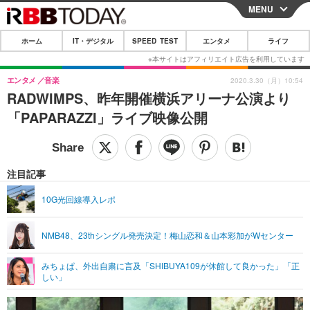
MENU
CLOSE
ホーム
IT・デジタル
SPEED TEST
エンタメ
ライフ
ホーム
IT・デジタル
エンタメ
音楽
2020.3.30（月）10:54
RADWIMPS、昨年開催横浜アリーナ公演より
IT・デジタルTOP
スマートフォン
SPEED TEST
「PAPARAZZI」ライブ映像公開
ネタ
ガジェット・ツール
エンタメ
ショッピング
その他
エンタメTOP
映画・ドラマ
ライフ
注目記事
韓流・K-POP
韓国・芸能
ライフTOP
グルメ
リリース一覧
10G光回線導入レポ
音楽
スポーツ
ペット
ショッピング
プッシュ通知の停止方法
NMB48、23thシングル発売決定！梅山恋和＆山本彩加がWセンター
グラビア
ブログ
その他
みちょぱ、外出自粛に言及「SHIBUYA109が休館して良かった」「正
ショッピング
その他
しい」