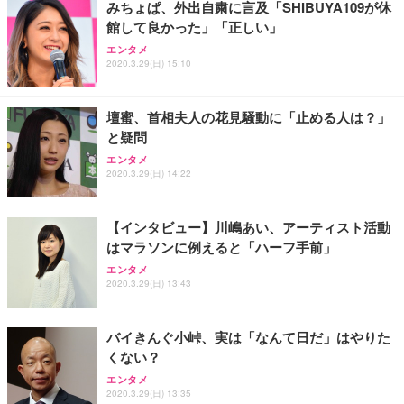
みちょぱ、外出自粛に言及「SHIBUYA109が休
務用 おしゃれ パソコンチェア (ブラック)
館して良かった」「正しい」
Sezlife オフィスチェア デスクチェア 疲れない テレ
【整備済み品】Dell E2724HS 27インチ 液晶モニタ
Smart Basic(スマートベーシック) 【Amazon.co.jp
エンタメ
ワーク チェア 強化バックレスト 30度ロッキング機
ー フルHD（1920×1080）VA 非光沢 HDMI/DisplayP
限定】 Smart Basic アイリスオーヤマ ペットシーツ
2020.3.29(日) 15:10
能 人間工学 椅子 腰サポート 90度跳ね上げ式アーム
ort/VGA スピーカー内蔵 高さ調整 スイベル VESA対
超厚型 お徳用 ワイド 100枚入 (x 1) (ケース販売)
レスト 3Dヘッドレスト ハンガー付き 高反発クッシ
応 ComfortView ビジネス向け
￥7,680
￥15,800
￥3,670
ョン PCチェア 通気性メッシュ ゲーミング/勉強/事
壇蜜、首相夫人の花見騒動に「止める人は？」
務用 おしゃれ パソコンチェア (ホワイト)
と疑問
ANDWINT オフィスチェア デスクチェア 肘なし メ
【MiniLED/24.5inch/280Hz/FHD】GRAPHT THE S
アイリスオーヤマ ペットシーツ 超厚型 お徳用 レギ
ッシュ 通気性 ランバーサポート付き 腰サポート ガ
HOOTER Gaming Monitor 24” Essential ゲーミン
エンタメ
ュラー 200枚入【Amazon.co.jp限定】
ス圧無段階昇降 360度回転 キャスター付き コンパク
グモニター QD 24.5インチ 1ms FHD 量子ドット 残
2020.3.29(日) 14:22
ト 幅52×奥行58.5×高さ84～96cm テレワーク 在宅
像低減 (3年保証 | 輝点保証 | 日本メーカー)
￥3,731
￥4,139
￥34,980
勤務 ブラック
【インタビュー】川嶋あい、アーティスト活動
はマラソンに例えると「ハーフ手前」
エンタメ
2020.3.29(日) 13:43
バイきんぐ小峠、実は「なんて日だ」はやりた
くない？
エンタメ
2020.3.29(日) 13:35