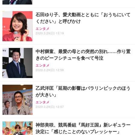
石田ゆり子、愛犬動画とともに「おうちにいて
ください」と呼びかけ
エンタメ
2020.3.29(日) 13:19
中村獅童、最愛の母との突然の別れ……作り置
きのビーフシチューを食べて号泣
エンタメ
2020.3.29(日) 12:58
乙武洋匡「延期の影響はパラリンピックのほう
が大きい」
エンタメ
2020.3.29(日) 12:57
神部美咲、競馬番組『馬好王国』新レギュラー
決定に「感じたことのないプレッシャー」