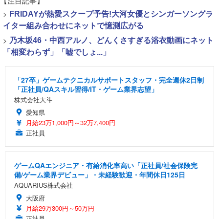
【注目記事】
>
FRIDAYが熱愛スクープ予告!大河女優とシンガーソングラ
イター組み合わせにネットで憶測広がる
>
乃木坂46・中西アルノ、どんくさすぎる浴衣動画にネット
「相変わらず」「嘘でしょ...」
「27卒」ゲームテクニカルサポートスタッフ・完全週休2日制
「正社員/QAスキル習得/IT・ゲーム業界志望」
株式会社大斗
愛知県
月給23万1,000円～32万7,400円
正社員
ゲームQAエンジニア・有給消化率高い「正社員/社会保険完
備/ゲーム業界デビュー」・未経験歓迎・年間休日125日
AQUARIUS株式会社
大阪府
月給29万300円～50万円
正社員