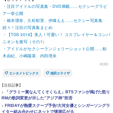
・注目アイドルの写真集・DVD満載……セクシーグラビ
ア一挙公開
・橋本環奈、久松郁実、伊織もえ……セクシー写真集
続々！注目の写真集まとめ
・【TGS 2019】美人！可愛い！ コスプレイヤー＆コンパ
ニオンを激写（その1）
・アイドルがセクシーランジェリーショット公開……柏
木由紀、小嶋陽菜、内田理央
《松尾》
エンタメトピックス
池田エライザ
【注目記事】
>
「グラミー賞なんてくそくらえ」BTSファンが掲げた怒り
RMの歌詞変更が示した“アジア枠”拒否
>
FRIDAYが熱愛スクープ予告!大河女優とシンガーソングラ
イター組み合わせにネットで憶測広がる