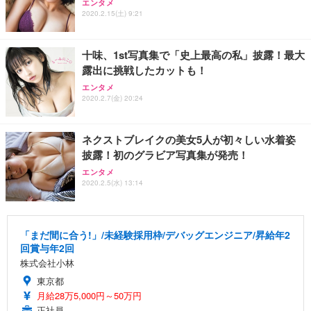
エンタメ
2020.2.15(土) 9:21
十味、1st写真集で「史上最高の私」披露！最大
露出に挑戦したカットも！
エンタメ
2020.2.7(金) 20:24
ネクストブレイクの美女5人が初々しい水着姿
披露！初のグラビア写真集が発売！
エンタメ
2020.2.5(水) 13:14
「まだ間に合う!」/未経験採用枠/デバッグエンジニア/昇給年2
回賞与年2回
株式会社小林
東京都
月給28万5,000円～50万円
正社員