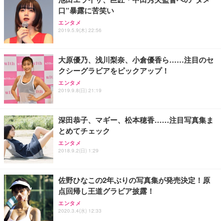
口”暴露に苦笑い
ANDWINT オフィスチェア デスクチェア 肘なし メ
【MiniLED/24.5inch/280Hz/FHD】GRAPHT THE S
アイリスオーヤマ ペットシーツ 超厚型 お徳用 レギ
ッシュ 通気性 ランバーサポート付き 腰サポート ガ
HOOTER Gaming Monitor 24” Essential ゲーミン
エンタメ
ュラー 200枚入【Amazon.co.jp限定】
ス圧無段階昇降 360度回転 キャスター付き コンパク
グモニター QD 24.5インチ 1ms FHD 量子ドット 残
2019.5.9(木) 22:56
ト 幅52×奥行58.5×高さ84～96cm テレワーク 在宅
像低減 (3年保証 | 輝点保証 | 日本メーカー)
￥3,731
￥4,139
￥34,980
勤務 ブラック
大原優乃、浅川梨奈、小倉優香ら……注目のセ
クシーグラビアをピックアップ！
エンタメ
2019.9.8(日) 21:19
深田恭子、マギー、松本穂香……注目写真集ま
とめてチェック
エンタメ
2018.9.2(日) 1:29
佐野ひなこの2年ぶりの写真集が発売決定！原
点回帰し王道グラビア披露！
エンタメ
2020.3.4(水) 12:33