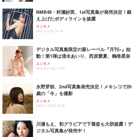
NMB48・村瀬紗英、1st写真集が発売決定！鍛
え上げたボディラインを披露
エンタメ
2020.3.2(月) 15:19
デジタル写真集限定の新レーベル『月刊+』始
動！第1弾は清水あいり、西原愛夏、鶴巻星奈
エンタメ
2020.2.21(金) 17:00
永野芽郁、2nd写真集発売決定！メキシコで20
歳の「今」を撮影
エンタメ
2020.2.16(日) 18:22
川瀬もえ、初グラビアで下着姿も大胆披露！デ
ジタル写真集が発売中！