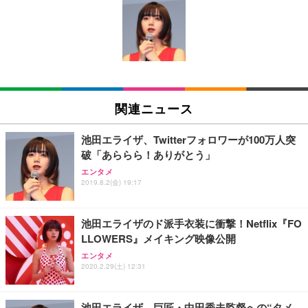
[EdoErgo] オフィスチェア 椅子 テレワーク 疲れな
EIZO ビジネス向けプレミアムモニター | FlexScan
Amazonベーシック ペットシーツ 薄型 レギュラー 1
い 跳ね上げ式アームレスト コンパクト 約105度ロッ
EV3240X-WT | 31.5型4K UHD・USB Type-C・ホワ
回使い捨て 無香料 ホワイト 300枚
キング pc 事務椅子 360度回転 座面昇降 強化ナイロ
イト
ン樹脂ベース 通気性メッシュ 在宅ワーク H-WY01
￥3,373
￥5,699
￥105,595
(黒網+黒枠+黒足)
EIZO ビジネス向けプレミアムモニター | FlexScan
SIHOO B100 オフィスチェア／デスクチェア メッシ
Amazonベーシック ペットシーツ 厚型 ワイド 42枚
EV2740X-WT | 27.0型4K UHD・USB Type-C・ホワ
ュチェア 人間工学 疲れない ブラック
x2袋(84枚) ホワイト(吸収面:ライトブルー)
関連ニュース
イト
￥27,999
￥3,234
￥109,572
池田エライザ、Twitterフォロワーが100万人突
破「あららら！ありがとう」
Sezlife オフィスチェア デスクチェア 疲れない テレ
【純正品】27"ゲーミングモニター DualSense 充電
ネオ・ルーライフ ネオ・オムツ L 中型犬用 26枚入
エンタメ
ワーク チェア 強化バックレスト 30度ロッキング機
2019.8.2(金) 19:17
フック付き（CFI-ZDM1J）
り 単品
能 人間工学 椅子 腰サポート 90度跳ね上げ式アーム
レスト 3Dヘッドレスト ハンガー付き 高反発クッシ
￥49,979
￥1,800
￥7,680
ョン PCチェア 通気性メッシュ ゲーミング/勉強/事
池田エライザのド派手衣装に衝撃！Netflix『FO
務用 おしゃれ パソコンチェア (ブラック)
LLOWERS』メイキング映像公開
Sezlife オフィスチェア デスクチェア 疲れない テレ
【整備済み品】Dell E2724HS 27インチ 液晶モニタ
Smart Basic(スマートベーシック) 【Amazon.co.jp
エンタメ
ワーク チェア 強化バックレスト 30度ロッキング機
ー フルHD（1920×1080）VA 非光沢 HDMI/DisplayP
限定】 Smart Basic アイリスオーヤマ ペットシーツ
2020.2.29(土) 12:31
能 人間工学 椅子 腰サポート 90度跳ね上げ式アーム
ort/VGA スピーカー内蔵 高さ調整 スイベル VESA対
超厚型 お徳用 ワイド 100枚入 (x 1) (ケース販売)
レスト 3Dヘッドレスト ハンガー付き 高反発クッシ
応 ComfortView ビジネス向け
￥7,680
￥15,800
￥3,670
ョン PCチェア 通気性メッシュ ゲーミング/勉強/事
池田エライザ、巨匠・中田秀夫監督への“タメ
務用 おしゃれ パソコンチェア (ホワイト)