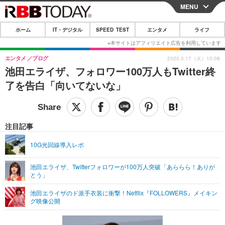
MENU
CLOSE
ホーム
IT・デジタル
SPEED TEST
エンタメ
ライフ
ホーム
IT・デジタル
エンタメ
ブログ
2020.3.17（火）10:08
池田エライザ、フォロワー100万人もTwitter終
IT・デジタルTOP
スマートフォン
SPEED TEST
了を告白「向いてないな」
ネタ
ガジェット・ツール
エンタメ
ショッピング
その他
エンタメTOP
映画・ドラマ
ライフ
注目記事
韓流・K-POP
韓国・芸能
ライフTOP
グルメ
リリース一覧
10G光回線導入レポ
音楽
スポーツ
ペット
ショッピング
プッシュ通知の停止方法
池田エライザ、Twitterフォロワーが100万人突破「あららら！ありが
とう」
グラビア
ブログ
その他
池田エライザのド派手衣装に衝撃！Netflix『FOLLOWERS』メイキン
ショッピング
その他
グ映像公開