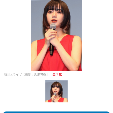
池田エライザ【撮影：浜瀬将樹】
全 1 枚