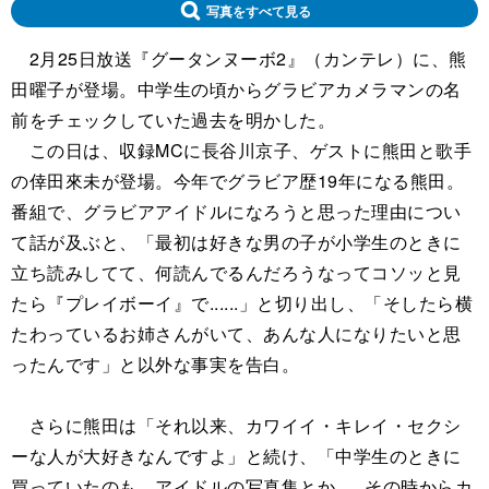
写真をすべて見る
2月25日放送『グータンヌーボ2』（カンテレ）に、熊
田曜子が登場。中学生の頃からグラビアカメラマンの名
前をチェックしていた過去を明かした。
この日は、収録MCに長谷川京子、ゲストに熊田と歌手
の倖田來未が登場。今年でグラビア歴19年になる熊田。
番組で、グラビアアイドルになろうと思った理由につい
て話が及ぶと、「最初は好きな男の子が小学生のときに
立ち読みしてて、何読んでるんだろうなってコソッと見
たら『プレイボーイ』で......」と切り出し、「そしたら横
たわっているお姉さんがいて、あんな人になりたいと思
ったんです」と以外な事実を告白。
さらに熊田は「それ以来、カワイイ・キレイ・セクシ
ーな人が大好きなんですよ」と続け、「中学生のときに
買っていたのも、アイドルの写真集とか......その時からカ