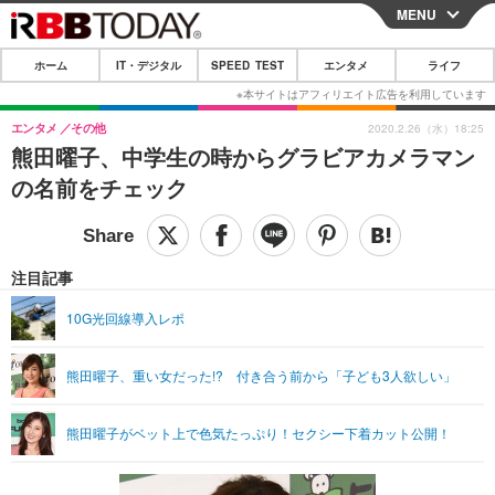
MENU
CLOSE
ホーム
IT・デジタル
SPEED TEST
エンタメ
ライフ
ホーム
IT・デジタル
エンタメ
その他
2020.2.26（水）18:25
熊田曜子、中学生の時からグラビアカメラマン
IT・デジタルTOP
スマートフォン
SPEED TEST
の名前をチェック
ネタ
ガジェット・ツール
エンタメ
ショッピング
その他
エンタメTOP
映画・ドラマ
ライフ
注目記事
韓流・K-POP
韓国・芸能
ライフTOP
グルメ
リリース一覧
10G光回線導入レポ
音楽
スポーツ
ペット
ショッピング
プッシュ通知の停止方法
熊田曜子、重い女だった!? 付き合う前から「子ども3人欲しい」
グラビア
ブログ
その他
ショッピング
その他
熊田曜子がベット上で色気たっぷり！セクシー下着カット公開！