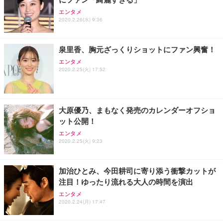
エンタメ
2020.2.26(水) 9:36
泉里香、胸元ざっくりショットにファン興奮！
エンタメ
2020.2.25(火) 17:52
大原優乃、まもなく発売のカレンダーオフショ
ット公開！
エンタメ
2020.2.25(火) 9:23
加治ひとみ、今田耕司に寄り添う衝撃カットが
注目！ゆったり流れる大人の時間を演出
エンタメ
2020.2.24(月) 17:47