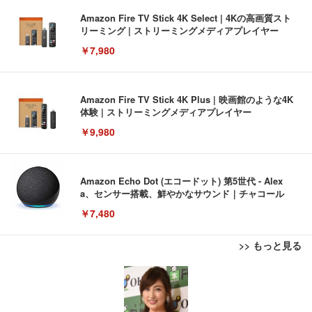
Amazon Fire TV Stick 4K Select | 4Kの高画質スト
リーミング | ストリーミングメディアプレイヤー
￥7,980
Amazon Fire TV Stick 4K Plus | 映画館のような4K
体験 | ストリーミングメディアプレイヤー
￥9,980
Amazon Echo Dot (エコードット) 第5世代 - Alex
a、センサー搭載、鮮やかなサウンド｜チャコール
￥7,480
>> もっと見る
[EdoErgo] オフィスチェア 椅子 テレワーク 疲れな
EIZO ビジネス向けプレミアムモニター | FlexScan
Amazonベーシック ペットシーツ 薄型 レギュラー 1
い 跳ね上げ式アームレスト コンパクト 約105度ロッ
EV3240X-WT | 31.5型4K UHD・USB Type-C・ホワ
回使い捨て 無香料 ホワイト 300枚
キング pc 事務椅子 360度回転 座面昇降 強化ナイロ
イト
ン樹脂ベース 通気性メッシュ 在宅ワーク H-WY01
￥3,373