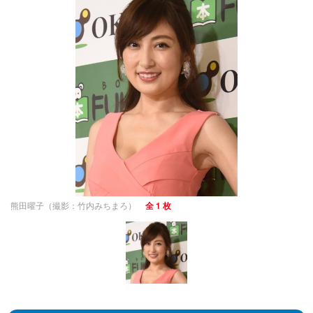
熊田曜子（撮影：竹内みちまろ）
全 1 枚