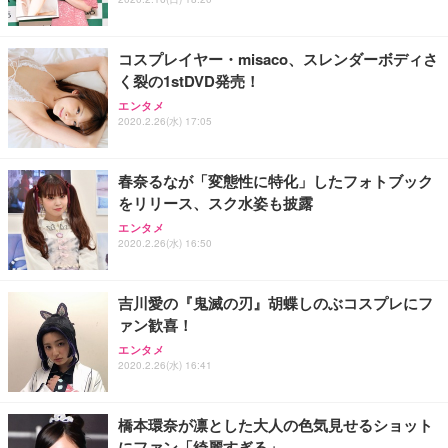
ト 幅52×奥行58.5×高さ84～96cm テレワーク 在宅
像低減 (3年保証 | 輝点保証 | 日本メーカー)
￥3,731
￥4,139
￥34,980
勤務 ブラック
コスプレイヤー・misaco、スレンダーボディさ
く裂の1stDVD発売！
エンタメ
2020.2.26(水) 17:05
春奈るなが「変態性に特化」したフォトブック
をリリース、スク水姿も披露
エンタメ
2020.2.26(水) 16:50
吉川愛の『鬼滅の刃』胡蝶しのぶコスプレにフ
ァン歓喜！
エンタメ
2020.2.26(水) 16:41
橋本環奈が凛とした大人の色気見せるショット
にファン「綺麗すぎる」