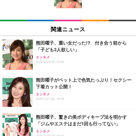
￥5,699
￥105,595
(黒網+黒枠+黒足)
EIZO ビジネス向けプレミアムモニター | FlexScan
SIHOO B100 オフィスチェア／デスクチェア メッシ
Amazonベーシック ペットシーツ 厚型 ワイド 42枚
EV2740X-WT | 27.0型4K UHD・USB Type-C・ホワ
ュチェア 人間工学 疲れない ブラック
x2袋(84枚) ホワイト(吸収面:ライトブルー)
関連ニュース
イト
￥27,999
￥3,234
￥109,572
熊田曜子、重い女だった!? 付き合う前から
「子ども3人欲しい」
Sezlife オフィスチェア デスクチェア 疲れない テレ
【純正品】27"ゲーミングモニター DualSense 充電
ネオ・ルーライフ ネオ・オムツ L 中型犬用 26枚入
エンタメ
ワーク チェア 強化バックレスト 30度ロッキング機
フック付き（CFI-ZDM1J）
り 単品
2020.2.26(水) 12:23
能 人間工学 椅子 腰サポート 90度跳ね上げ式アーム
レスト 3Dヘッドレスト ハンガー付き 高反発クッシ
￥49,979
￥1,800
￥7,680
ョン PCチェア 通気性メッシュ ゲーミング/勉強/事
熊田曜子がベット上で色気たっぷり！セクシー
務用 おしゃれ パソコンチェア (ブラック)
下着カット公開！
Sezlife オフィスチェア デスクチェア 疲れない テレ
【整備済み品】Dell E2724HS 27インチ 液晶モニタ
Smart Basic(スマートベーシック) 【Amazon.co.jp
エンタメ
ワーク チェア 強化バックレスト 30度ロッキング機
ー フルHD（1920×1080）VA 非光沢 HDMI/DisplayP
限定】 Smart Basic アイリスオーヤマ ペットシーツ
2020.2.21(金) 18:28
能 人間工学 椅子 腰サポート 90度跳ね上げ式アーム
ort/VGA スピーカー内蔵 高さ調整 スイベル VESA対
超厚型 お徳用 ワイド 100枚入 (x 1) (ケース販売)
レスト 3Dヘッドレスト ハンガー付き 高反発クッシ
応 ComfortView ビジネス向け
￥7,680
￥15,800
￥3,670
ョン PCチェア 通気性メッシュ ゲーミング/勉強/事
熊田曜子、驚きの美ボディキープ法を明かす
務用 おしゃれ パソコンチェア (ホワイト)
「ジムやエステはまだ1回も行ってない」
ANDWINT オフィスチェア デスクチェア 肘なし メ
【MiniLED/24.5inch/280Hz/FHD】GRAPHT THE S
アイリスオーヤマ ペットシーツ 超厚型 お徳用 レギ
ッシュ 通気性 ランバーサポート付き 腰サポート ガ
HOOTER Gaming Monitor 24” Essential ゲーミン
エンタメ
ュラー 200枚入【Amazon.co.jp限定】
ス圧無段階昇降 360度回転 キャスター付き コンパク
グモニター QD 24.5インチ 1ms FHD 量子ドット 残
2020.2.16(日) 18:20