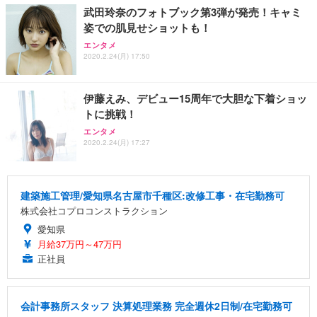
武田玲奈のフォトブック第3弾が発売！キャミ
姿での肌見せショットも！
エンタメ
2020.2.24(月) 17:50
伊藤えみ、デビュー15周年で大胆な下着ショッ
トに挑戦！
エンタメ
2020.2.24(月) 17:27
建築施工管理/愛知県名古屋市千種区:改修工事・在宅勤務可
株式会社コプロコンストラクション
愛知県
月給37万円～47万円
正社員
会計事務所スタッフ 決算処理業務 完全週休2日制/在宅勤務可