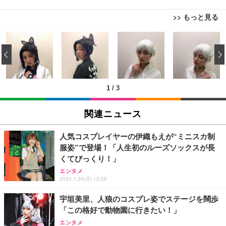
>> もっと見る
[EdoErgo] オフィスチェア 椅子 テレワーク 疲れな
EIZO ビジネス向けプレミアムモニター | FlexScan
Amazonベーシック ペットシーツ 薄型 レギュラー 1
い 跳ね上げ式アームレスト コンパクト 約105度ロッ
EV3240X-WT | 31.5型4K UHD・USB Type-C・ホワ
‹
回使い捨て 無香料 ホワイト 300枚
キング pc 事務椅子 360度回転 座面昇降 強化ナイロ
イト
ン樹脂ベース 通気性メッシュ 在宅ワーク H-WY01
￥3,373
￥5,699
￥105,595
(黒網+黒枠+黒足)
1
/
3
EIZO ビジネス向けプレミアムモニター | FlexScan
SIHOO B100 オフィスチェア／デスクチェア メッシ
Amazonベーシック ペットシーツ 厚型 ワイド 42枚
EV2740X-WT | 27.0型4K UHD・USB Type-C・ホワ
ュチェア 人間工学 疲れない ブラック
x2袋(84枚) ホワイト(吸収面:ライトブルー)
関連ニュース
イト
￥27,999
￥3,234
￥109,572
人気コスプレイヤーの伊織もえが“ミニスカ制
服姿”で登場！「人生初のルーズソックスが長
Sezlife オフィスチェア デスクチェア 疲れない テレ
くてびっくり！」
【純正品】27"ゲーミングモニター DualSense 充電
ネオ・ルーライフ ネオ・オムツ L 中型犬用 26枚入
ワーク チェア 強化バックレスト 30度ロッキング機
フック付き（CFI-ZDM1J）
り 単品
エンタメ
能 人間工学 椅子 腰サポート 90度跳ね上げ式アーム
2020.1.20(月) 13:29
レスト 3Dヘッドレスト ハンガー付き 高反発クッシ
￥49,979
￥1,800
￥7,680
ョン PCチェア 通気性メッシュ ゲーミング/勉強/事
宇垣美里、人狼のコスプレ姿でステージを闊歩
務用 おしゃれ パソコンチェア (ブラック)
「この格好で動物園に行きたい！」
Sezlife オフィスチェア デスクチェア 疲れない テレ
【整備済み品】Dell E2724HS 27インチ 液晶モニタ
Smart Basic(スマートベーシック) 【Amazon.co.jp
ワーク チェア 強化バックレスト 30度ロッキング機
ー フルHD（1920×1080）VA 非光沢 HDMI/DisplayP
限定】 Smart Basic アイリスオーヤマ ペットシーツ
エンタメ