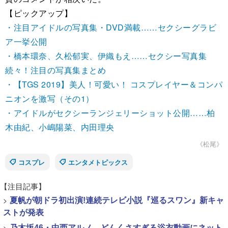
【ピックアップ】
・注目アイドルの写真集・DVD満載……セクシーグラビ
ア一挙公開
・橋本環奈、久松郁実、伊織もえ……セクシー写真集
続々！注目の写真集まとめ
・【TGS 2019】美人！可愛い！ コスプレイヤー＆コンパ
ニオンを激写（その1）
・アイドルがセクシーランジェリーショット公開……柏
木由紀、小嶋陽菜、内田理央
《松尾》
コスプレ
エンタメトピックス
【注目記事】
>
夏帆が朝ドラ初出演!連続テレビ小説『巡るスワン』新キャ
ストが発表
>
乃木坂46・中西アルノ、どんくさすぎる浴衣動画にネット