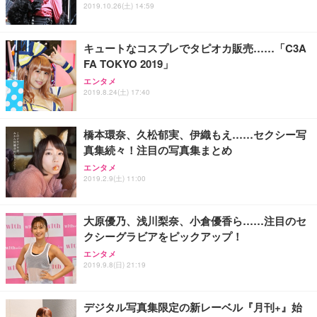
2019.10.26(土) 14:59
能 人間工学 椅子 腰サポート 90度跳ね上げ式アーム
ort/VGA スピーカー内蔵 高さ調整 スイベル VESA対
超厚型 お徳用 ワイド 100枚入 (x 1) (ケース販売)
レスト 3Dヘッドレスト ハンガー付き 高反発クッシ
応 ComfortView ビジネス向け
￥7,680
￥15,800
￥3,670
ョン PCチェア 通気性メッシュ ゲーミング/勉強/事
務用 おしゃれ パソコンチェア (ホワイト)
キュートなコスプレでタピオカ販売……「C3A
FA TOKYO 2019」
ANDWINT オフィスチェア デスクチェア 肘なし メ
【MiniLED/24.5inch/280Hz/FHD】GRAPHT THE S
アイリスオーヤマ ペットシーツ 超厚型 お徳用 レギ
ッシュ 通気性 ランバーサポート付き 腰サポート ガ
HOOTER Gaming Monitor 24” Essential ゲーミン
エンタメ
ュラー 200枚入【Amazon.co.jp限定】
ス圧無段階昇降 360度回転 キャスター付き コンパク
グモニター QD 24.5インチ 1ms FHD 量子ドット 残
2019.8.24(土) 17:40
ト 幅52×奥行58.5×高さ84～96cm テレワーク 在宅
像低減 (3年保証 | 輝点保証 | 日本メーカー)
￥3,731
￥4,139
￥34,980
勤務 ブラック
橋本環奈、久松郁実、伊織もえ……セクシー写
真集続々！注目の写真集まとめ
エンタメ
2019.2.9(土) 11:00
大原優乃、浅川梨奈、小倉優香ら……注目のセ
クシーグラビアをピックアップ！
エンタメ
2019.9.8(日) 21:19
デジタル写真集限定の新レーベル『月刊+』始