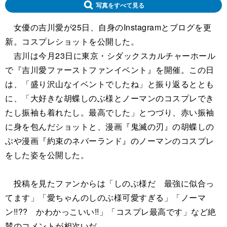
写真をすべて見る
女優の吉川愛が25日、自身のInstagramとブログを更
新。コスプレショットを公開した。
吉川は今月23日に東京・シダックスカルチャーホール
で『吉川愛ファーストファンイベント』を開催。この日
は、「盛り沢山なイベントでしたね」と振り返るととも
に、「大好きな胡蝶しのぶ様とノーマンのコスプレでき
たし振袖も着れたし。最高でした」とつづり、赤い振袖
に身を包んだショットと、漫画『鬼滅の刃』の胡蝶しの
ぶや漫画『約束のネバーランド』のノーマンのコスプレ
をした姿を公開した。
投稿を見たファンからは「しのぶ様だ 最強に似合っ
てます」「愛ちゃんのしのぶ様可愛すぎる」「ノーマ
ン!!?? かわかっこいい!!」「コスプレ最高です」など絶
賛のコメントが相次いだ。