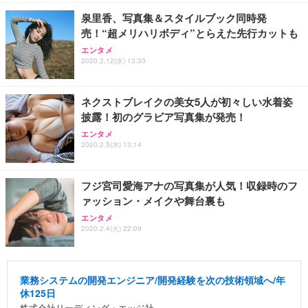
泉里香、写真集＆スタイルブック同時発
売！“超メリハリボディ”とらえた先行カットも
エンタメ
2020.2.12(水) 13:30
ネクストブレイクの美女5人が初々しい水着姿
披露！初のグラビア写真集が発売！
エンタメ
2020.2.5(水) 13:14
フジ宮司愛海アナの写真集が人気！収録時のフ
ァッション・メイクや舞台裏も
エンタメ
2020.2.4(火) 22:09
業務システムの開発エンジニア/開発経験を次の技術領域へ/年
休125日
株式会社リーディング・エッジ社