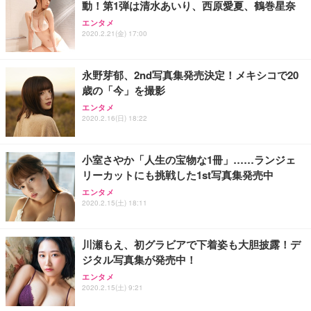
動！第1弾は清水あいり、西原愛夏、鶴巻星奈
エンタメ
2020.2.21(金) 17:00
永野芽郁、2nd写真集発売決定！メキシコで20
歳の「今」を撮影
エンタメ
2020.2.16(日) 18:22
小室さやか「人生の宝物な1冊」……ランジェ
リーカットにも挑戦した1st写真集発売中
エンタメ
2020.2.15(土) 18:11
川瀬もえ、初グラビアで下着姿も大胆披露！デ
ジタル写真集が発売中！
エンタメ
2020.2.15(土) 9:21