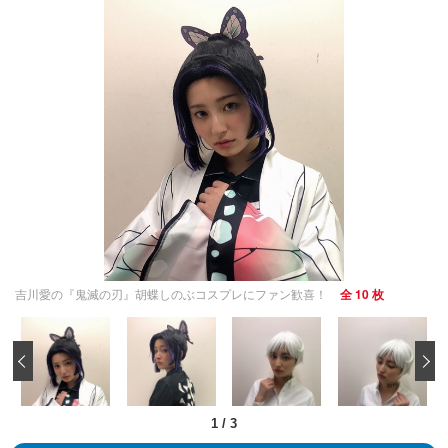
吉川愛の『鬼滅の刃』胡蝶しのぶコスプレにファン歓喜！
全 10 枚
‹
1
/
3