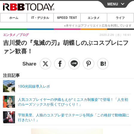
MENU
CLOSE
ホーム
IT・デジタル
SPEED TEST
エンタメ
ライフ
ホーム
IT・デジタル
エンタメ
ブログ
2020.2.26（水）16:41
吉川愛の『鬼滅の刃』胡蝶しのぶコスプレにフ
IT・デジタルTOP
スマートフォン
SPEED TEST
ァン歓喜！
ネタ
ガジェット・ツール
エンタメ
ショッピング
その他
エンタメTOP
映画・ドラマ
ライフ
注目記事
韓流・K-POP
韓国・芸能
ライフTOP
グルメ
リリース一覧
10G光回線導入レポ
音楽
スポーツ
ペット
ショッピング
プッシュ通知の停止方法
人気コスプレイヤーの伊織もえが“ミニスカ制服姿”で登場！「人生初
のルーズソックスが長くてびっくり！」
グラビア
ブログ
その他
宇垣美里、人狼のコスプレ姿でステージを闊歩「この格好で動物園に
ショッピング
その他
行きたい！」