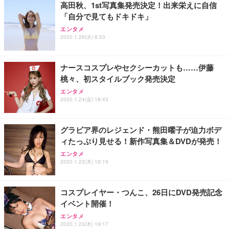
高田秋、1st写真集発売決定！出来栄えに自信
「自分で見てもドキドキ」
エンタメ
2020.1.29(水) 8:03
ナースコスプレやセクシーカットも……伊藤
桃々、初スタイルブック発売決定
エンタメ
2020.1.24(金) 18:43
グラビア界のレジェンド・熊田曜子が迫力ボデ
ィたっぷり見せる！新作写真集＆DVDが発売！
エンタメ
2020.1.23(木) 19:19
コスプレイヤー・つんこ、26日にDVD発売記念
イベント開催！
エンタメ
2020.1.23(木) 19:17