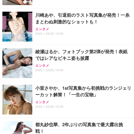
川崎あや、引退前のラスト写真集が発売！一糸
まとわぬ刺激的なショットも！
エンタメ
2020.1.23(木) 15:56
綾瀬はるか、フォトブック第2弾が発売！表紙
ではレアなビキニ姿も披露
エンタメ
2020.1.23(木) 15:54
小室さやか、1st写真集から初挑戦のランジェリ
ーカット解禁！「一生の宝物」
エンタメ
2020.1.23(木) 13:09
都丸紗也華、2年ぶりの写真集で最大露出挑
戦！