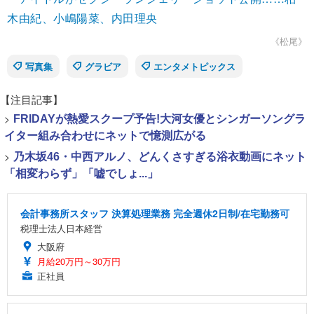
木由紀、小嶋陽菜、内田理央
《松尾》
写真集
グラビア
エンタメトピックス
【注目記事】
>
FRIDAYが熱愛スクープ予告!大河女優とシンガーソングラ
イター組み合わせにネットで憶測広がる
>
乃木坂46・中西アルノ、どんくさすぎる浴衣動画にネット
「相変わらず」「嘘でしょ...」
会計事務所スタッフ 決算処理業務 完全週休2日制/在宅勤務可
税理士法人日本経営
大阪府
月給20万円～30万円
正社員