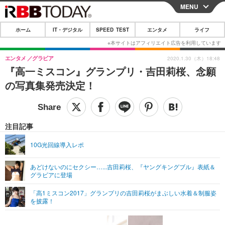
MENU
CLOSE
ホーム
IT・デジタル
SPEED TEST
エンタメ
ライフ
ホーム
IT・デジタル
エンタメ
グラビア
2020.1.30（木）18:48
『高一ミスコン』グランプリ・吉田莉桜、念願
IT・デジタルTOP
スマートフォン
SPEED TEST
の写真集発売決定！
ネタ
ガジェット・ツール
エンタメ
ショッピング
その他
エンタメTOP
映画・ドラマ
ライフ
注目記事
韓流・K-POP
韓国・芸能
ライフTOP
グルメ
リリース一覧
10G光回線導入レポ
音楽
スポーツ
ペット
ショッピング
プッシュ通知の停止方法
あどけないのにセクシー…...吉田莉桜、『ヤングキングブル』表紙＆
グラビアに登場
グラビア
ブログ
その他
「高1ミスコン2017」グランプリの吉田莉桜がまぶしい水着＆制服姿
ショッピング
その他
を披露！