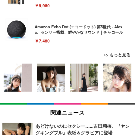
￥9,980
Amazon Echo Dot (エコードット) 第5世代 - Alex
a、センサー搭載、鮮やかなサウンド｜チャコール
￥7,480
>> もっと見る
[EdoErgo] オフィスチェア 椅子 テレワーク 疲れな
EIZO ビジネス向けプレミアムモニター | FlexScan
Amazonベーシック ペットシーツ 薄型 レギュラー 1
い 跳ね上げ式アームレスト コンパクト 約105度ロッ
EV3240X-WT | 31.5型4K UHD・USB Type-C・ホワ
回使い捨て 無香料 ホワイト 300枚
キング pc 事務椅子 360度回転 座面昇降 強化ナイロ
イト
ン樹脂ベース 通気性メッシュ 在宅ワーク H-WY01
￥3,373
￥5,699
￥105,595
(黒網+黒枠+黒足)
EIZO ビジネス向けプレミアムモニター | FlexScan
SIHOO B100 オフィスチェア／デスクチェア メッシ
Amazonベーシック ペットシーツ 厚型 ワイド 42枚
EV2740X-WT | 27.0型4K UHD・USB Type-C・ホワ
ュチェア 人間工学 疲れない ブラック
x2袋(84枚) ホワイト(吸収面:ライトブルー)
関連ニュース
イト
￥27,999
￥3,234
￥109,572
あどけないのにセクシー…...吉田莉桜、『ヤン
グキングブル』表紙＆グラビアに登場