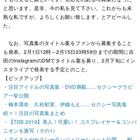
と思います。是非、今の私を見て下さい。これからも未
熟な私ですが、よろしくお願い致します」とアピールし
た。
なお、写真集のタイトル案をファンから募集すること
も発表。2月1日12時～2月15日23時59分までの期間に吉
田のInstagramのDMでタイトル案を募り、2月下旬にイン
スタライブで発表する予定とのこと。
【ピックアップ】
・注目アイドルの写真集・DVD満載……セクシーグラビ
ア一挙公開
・橋本環奈、久松郁実、伊織もえ……セクシー写真集
続々！注目の写真集まとめ
・【TGS 2019】美人！可愛い！ コスプレイヤー＆コンパ
ニオンを激写（その1）
・アイドルがセクシーランジェリーショット公開……柏