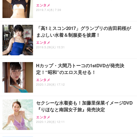
Sezlife オフィスチェア デスクチェア 疲れない テレ
【純正品】27"ゲーミングモニター DualSense 充電
ネオ・ルーライフ ネオ・オムツ L 中型犬用 26枚入
エンタメ
ワーク チェア 強化バックレスト 30度ロッキング機
フック付き（CFI-ZDM1J）
り 単品
2019.7.4(木) 7:39
能 人間工学 椅子 腰サポート 90度跳ね上げ式アーム
レスト 3Dヘッドレスト ハンガー付き 高反発クッシ
￥49,979
￥1,800
￥7,680
ョン PCチェア 通気性メッシュ ゲーミング/勉強/事
「高1ミスコン2017」グランプリの吉田莉桜が
務用 おしゃれ パソコンチェア (ブラック)
まぶしい水着＆制服姿を披露！
Sezlife オフィスチェア デスクチェア 疲れない テレ
【整備済み品】Dell E2724HS 27インチ 液晶モニタ
Smart Basic(スマートベーシック) 【Amazon.co.jp
エンタメ
ワーク チェア 強化バックレスト 30度ロッキング機
ー フルHD（1920×1080）VA 非光沢 HDMI/DisplayP
限定】 Smart Basic アイリスオーヤマ ペットシーツ
2019.5.28(火) 15:31
能 人間工学 椅子 腰サポート 90度跳ね上げ式アーム
ort/VGA スピーカー内蔵 高さ調整 スイベル VESA対
超厚型 お徳用 ワイド 100枚入 (x 1) (ケース販売)
レスト 3Dヘッドレスト ハンガー付き 高反発クッシ
応 ComfortView ビジネス向け
￥7,680
￥15,800
￥3,670
ョン PCチェア 通気性メッシュ ゲーミング/勉強/事
Hカップ・大間乃トーコの1stDVDが発売決
務用 おしゃれ パソコンチェア (ホワイト)
定！“昭和”のエロス見せる！
ANDWINT オフィスチェア デスクチェア 肘なし メ
【MiniLED/24.5inch/280Hz/FHD】GRAPHT THE S
アイリスオーヤマ ペットシーツ 超厚型 お徳用 レギ
ッシュ 通気性 ランバーサポート付き 腰サポート ガ
HOOTER Gaming Monitor 24” Essential ゲーミン
エンタメ
ュラー 200枚入【Amazon.co.jp限定】
ス圧無段階昇降 360度回転 キャスター付き コンパク
グモニター QD 24.5インチ 1ms FHD 量子ドット 残
2020.1.29(水) 17:12
ト 幅52×奥行58.5×高さ84～96cm テレワーク 在宅
像低減 (3年保証 | 輝点保証 | 日本メーカー)
￥3,731
￥4,139
￥34,980
勤務 ブラック
セクシーな水着姿も！加藤里保菜イメージDVD
『りほなと南国女子旅』発売決定
エンタメ
2020.1.29(水) 12:11