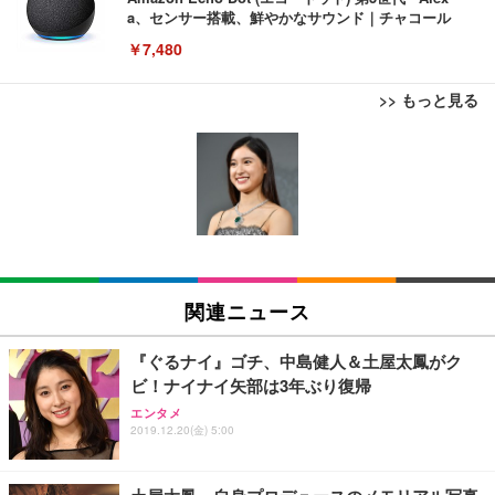
a、センサー搭載、鮮やかなサウンド｜チャコール
￥7,480
>> もっと見る
[EdoErgo] オフィスチェア 椅子 テレワーク 疲れな
EIZO ビジネス向けプレミアムモニター | FlexScan
Amazonベーシック ペットシーツ 薄型 レギュラー 1
い 跳ね上げ式アームレスト コンパクト 約105度ロッ
EV3240X-WT | 31.5型4K UHD・USB Type-C・ホワ
回使い捨て 無香料 ホワイト 300枚
キング pc 事務椅子 360度回転 座面昇降 強化ナイロ
イト
ン樹脂ベース 通気性メッシュ 在宅ワーク H-WY01
￥3,373
￥5,699
￥105,595
(黒網+黒枠+黒足)
EIZO ビジネス向けプレミアムモニター | FlexScan
SIHOO B100 オフィスチェア／デスクチェア メッシ
Amazonベーシック ペットシーツ 厚型 ワイド 42枚
EV2740X-WT | 27.0型4K UHD・USB Type-C・ホワ
ュチェア 人間工学 疲れない ブラック
x2袋(84枚) ホワイト(吸収面:ライトブルー)
関連ニュース
イト
￥27,999
￥3,234
￥109,572
『ぐるナイ』ゴチ、中島健人＆土屋太鳳がク
ビ！ナイナイ矢部は3年ぶり復帰
Sezlife オフィスチェア デスクチェア 疲れない テレ
【純正品】27"ゲーミングモニター DualSense 充電
ネオ・ルーライフ ネオ・オムツ L 中型犬用 26枚入
エンタメ
ワーク チェア 強化バックレスト 30度ロッキング機
フック付き（CFI-ZDM1J）
り 単品
2019.12.20(金) 5:00
能 人間工学 椅子 腰サポート 90度跳ね上げ式アーム
レスト 3Dヘッドレスト ハンガー付き 高反発クッシ
￥49,979
￥1,800
￥7,680
ョン PCチェア 通気性メッシュ ゲーミング/勉強/事