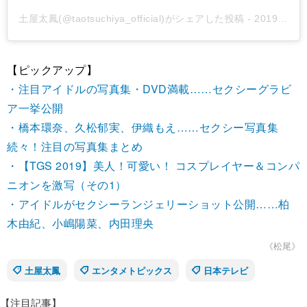
土屋太鳳(@taotsuchiya_official)がシェアした投稿
-
2019年12月月20日午前6時19分PST
【ピックアップ】
・注目アイドルの写真集・DVD満載……セクシーグラビ
ア一挙公開
・橋本環奈、久松郁実、伊織もえ……セクシー写真集
続々！注目の写真集まとめ
・【TGS 2019】美人！可愛い！ コスプレイヤー＆コンパ
ニオンを激写（その1）
・アイドルがセクシーランジェリーショット公開……柏
木由紀、小嶋陽菜、内田理央
《松尾》
土屋太鳳
エンタメトピックス
日本テレビ
【注目記事】