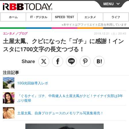
MENU
CLOSE
ホーム
IT・デジタル
SPEED TEST
エンタメ
ライフ
ホーム
IT・デジタル
エンタメ
ブログ
2019.12.21（土）20:45
土屋太鳳、クビになった「ゴチ」に感謝！イン
IT・デジタルTOP
スマートフォン
SPEED TEST
スタに1700文字の長文つづる！
ネタ
ガジェット・ツール
エンタメ
ショッピング
その他
エンタメTOP
映画・ドラマ
ライフ
注目記事
韓流・K-POP
韓国・芸能
ライフTOP
グルメ
リリース一覧
10G光回線導入レポ
音楽
スポーツ
ペット
ショッピング
プッシュ通知の停止方法
『ぐるナイ』ゴチ、中島健人＆土屋太鳳がクビ！ナイナイ矢部は3年
ぶり復帰
グラビア
ブログ
その他
ショッピング
その他
土屋太鳳、自身プロデュースのメモリアル写真集発売！