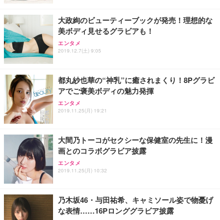
大政絢のビューティーブックが発売！理想的な
美ボディ見せるグラビアも！
エンタメ
2019.12.7(土) 9:05
都丸紗也華の“神乳”に癒されまくり！8Pグラビ
アでご褒美ボディの魅力発揮
エンタメ
2019.11.25(月) 19:21
大間乃トーコがセクシーな保健室の先生に！漫
画とのコラボグラビア披露
エンタメ
2019.11.25(月) 10:32
乃木坂46・与田祐希、キャミソール姿で物憂げ
な表情……16Pロンググラビア披露