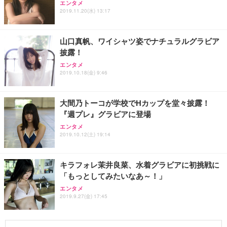
エンタメ
2019.11.20(水) 13:17
山口真帆、ワイシャツ姿でナチュラルグラビア
披露！
エンタメ
2019.10.18(金) 9:46
大間乃トーコが学校でHカップを堂々披露！
『週プレ』グラビアに登場
エンタメ
2019.10.12(土) 19:14
キラフォレ茉井良菜、水着グラビアに初挑戦に
「もっとしてみたいなあ～！」
エンタメ
2019.9.27(金) 17:45