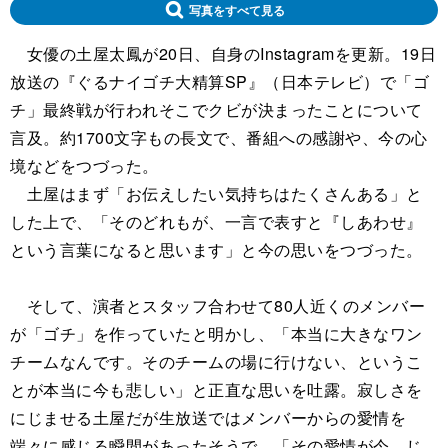
写真をすべて見る
女優の土屋太鳳が20日、自身のInstagramを更新。19日
放送の『ぐるナイゴチ大精算SP』（日本テレビ）で「ゴ
チ」最終戦が行われそこでクビが決まったことについて
言及。約1700文字もの長文で、番組への感謝や、今の心
境などをつづった。
土屋はまず「お伝えしたい気持ちはたくさんある」と
した上で、「そのどれもが、一言で表すと『しあわせ』
という言葉になると思います」と今の思いをつづった。
そして、演者とスタッフ合わせて80人近くのメンバー
が「ゴチ」を作っていたと明かし、「本当に大きなワン
チームなんです。そのチームの場に行けない、というこ
とが本当に今も悲しい」と正直な思いを吐露。寂しさを
にじませる土屋だが生放送ではメンバーからの愛情を
端々に感じる瞬間があったそうで、「その愛情が今、じ