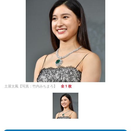
土屋太鳳【写真：竹内みちまろ】
全 1 枚