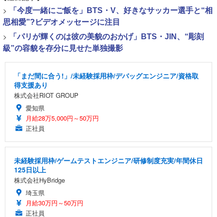
>
「今度一緒にご飯を」BTS・V、好きなサッカー選手と“相
思相愛”?ビデオメッセージに注目
>
「パリが輝くのは彼の美貌のおかげ」BTS・JIN、“彫刻
級”の容貌を存分に見せた単独撮影
「まだ間に合う!」/未経験採用枠/デバッグエンジニア/資格取
得支援あり
株式会社RIOT GROUP
愛知県
月給28万5,000円～50万円
正社員
未経験採用枠/ゲームテストエンジニア/研修制度充実/年間休日
125日以上
株式会社HyBridge
埼玉県
月給30万円～50万円
正社員