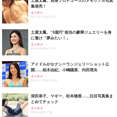
土屋太鳳、自身プロデュースのメモリアル写真
務用 おしゃれ パソコンチェア (ブラック)
集発売！
Sezlife オフィスチェア デスクチェア 疲れない テレ
【整備済み品】Dell E2724HS 27インチ 液晶モニタ
Smart Basic(スマートベーシック) 【Amazon.co.jp
エンタメ
ワーク チェア 強化バックレスト 30度ロッキング機
ー フルHD（1920×1080）VA 非光沢 HDMI/DisplayP
限定】 Smart Basic アイリスオーヤマ ペットシーツ
2017.12.12(火) 12:51
能 人間工学 椅子 腰サポート 90度跳ね上げ式アーム
ort/VGA スピーカー内蔵 高さ調整 スイベル VESA対
超厚型 お徳用 ワイド 100枚入 (x 1) (ケース販売)
レスト 3Dヘッドレスト ハンガー付き 高反発クッシ
応 ComfortView ビジネス向け
￥7,680
￥15,800
￥3,670
ョン PCチェア 通気性メッシュ ゲーミング/勉強/事
土屋太鳳、“5億円”相当の豪華ジュエリーを身
務用 おしゃれ パソコンチェア (ホワイト)
に着け「夢みたい！」
ANDWINT オフィスチェア デスクチェア 肘なし メ
【MiniLED/24.5inch/280Hz/FHD】GRAPHT THE S
アイリスオーヤマ ペットシーツ 超厚型 お徳用 レギ
ッシュ 通気性 ランバーサポート付き 腰サポート ガ
HOOTER Gaming Monitor 24” Essential ゲーミン
エンタメ
ュラー 200枚入【Amazon.co.jp限定】
ス圧無段階昇降 360度回転 キャスター付き コンパク
グモニター QD 24.5インチ 1ms FHD 量子ドット 残
2019.8.29(木) 17:16
ト 幅52×奥行58.5×高さ84～96cm テレワーク 在宅
像低減 (3年保証 | 輝点保証 | 日本メーカー)
￥3,731
￥4,139
￥34,980
勤務 ブラック
アイドルがセクシーランジェリーショット公
開……柏木由紀、小嶋陽菜、内田理央
エンタメ
2018.11.12(月) 16:23
深田恭子、マギー、松本穂香……注目写真集ま
とめてチェック
エンタメ
2018.9.2(日) 1:29