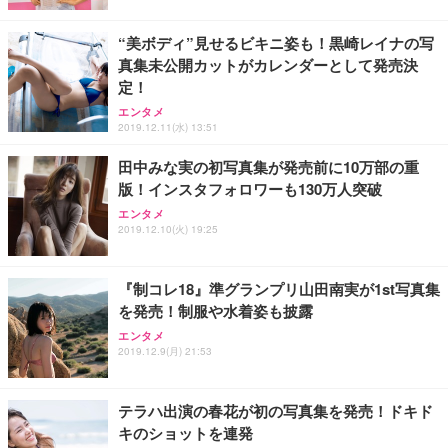
“美ボディ”見せるビキニ姿も！黒崎レイナの写
真集未公開カットがカレンダーとして発売決
定！
エンタメ
2019.12.11(水) 13:51
田中みな実の初写真集が発売前に10万部の重
版！インスタフォロワーも130万人突破
エンタメ
2019.12.10(火) 19:25
『制コレ18』準グランプリ山田南実が1st写真集
を発売！制服や水着姿も披露
エンタメ
2019.12.9(月) 21:53
テラハ出演の春花が初の写真集を発売！ドキド
キのショットを連発