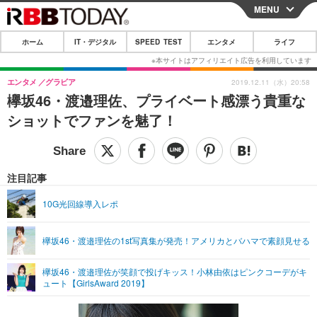
MENU
CLOSE
ホーム
IT・デジタル
SPEED TEST
エンタメ
ライフ
ホーム
IT・デジタル
エンタメ
グラビア
2019.12.11（水）20:58
欅坂46・渡邉理佐、プライベート感漂う貴重な
IT・デジタルTOP
スマートフォン
SPEED TEST
ショットでファンを魅了！
ネタ
ガジェット・ツール
エンタメ
ショッピング
その他
エンタメTOP
映画・ドラマ
ライフ
注目記事
韓流・K-POP
韓国・芸能
ライフTOP
グルメ
リリース一覧
10G光回線導入レポ
音楽
スポーツ
ペット
ショッピング
プッシュ通知の停止方法
欅坂46・渡邉理佐の1st写真集が発売！アメリカとバハマで素顔見せる
グラビア
ブログ
その他
欅坂46・渡邉理佐が笑顔で投げキッス！小林由依はピンクコーデがキ
ショッピング
その他
ュート【GirlsAward 2019】