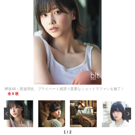
欅坂46・渡邉理佐、プライベート感漂う貴重なショットでファンを魅了！
全 6 枚
‹
1
/
2