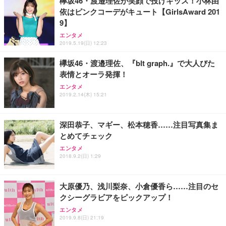
欅坂46・渡邉理佐が笑顔で投げキッス！小林由
務用 おしゃれ パソコンチェア (ブラック)
依はピンクコーデがキュート【GirlsAward 201
Sezlife オフィスチェア デスクチェア 疲れない テレ
【整備済み品】Dell E2724HS 27インチ 液晶モニタ
Smart Basic(スマートベーシック) 【Amazon.co.jp
9】
ワーク チェア 強化バックレスト 30度ロッキング機
ー フルHD（1920×1080）VA 非光沢 HDMI/DisplayP
限定】 Smart Basic アイリスオーヤマ ペットシーツ
能 人間工学 椅子 腰サポート 90度跳ね上げ式アーム
ort/VGA スピーカー内蔵 高さ調整 スイベル VESA対
超厚型 お徳用 ワイド 100枚入 (x 1) (ケース販売)
エンタメ
2019.5.19(日) 12:23
レスト 3Dヘッドレスト ハンガー付き 高反発クッシ
応 ComfortView ビジネス向け
￥7,680
￥15,800
￥3,670
ョン PCチェア 通気性メッシュ ゲーミング/勉強/事
欅坂46・渡邉理佐、『blt graph.』で大人びた
務用 おしゃれ パソコンチェア (ホワイト)
表情とオーラ発揮！
ANDWINT オフィスチェア デスクチェア 肘なし メ
【MiniLED/24.5inch/280Hz/FHD】GRAPHT THE S
アイリスオーヤマ ペットシーツ 超厚型 お徳用 レギ
ッシュ 通気性 ランバーサポート付き 腰サポート ガ
HOOTER Gaming Monitor 24” Essential ゲーミン
エンタメ
ュラー 200枚入【Amazon.co.jp限定】
ス圧無段階昇降 360度回転 キャスター付き コンパク
グモニター QD 24.5インチ 1ms FHD 量子ドット 残
2019.2.14(木) 15:21
ト 幅52×奥行58.5×高さ84～96cm テレワーク 在宅
像低減 (3年保証 | 輝点保証 | 日本メーカー)
￥3,731
￥4,139
￥34,980
勤務 ブラック
深田恭子、マギー、松本穂香……注目写真集ま
とめてチェック
エンタメ
2018.9.2(日) 1:29
大原優乃、浅川梨奈、小倉優香ら……注目のセ
クシーグラビアをピックアップ！
エンタメ
2019.9.8(日) 21:19