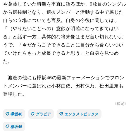
や葛藤していた時期を率直に語るほか、9枚目のシングル
から選抜制となり、選抜メンバーと活動する中で感じた
自らの立場についても言及。自身の今後に関しては、
「（やりたいことへの）意欲が明確になってきてはい
る」と話す一方、具体的な将来像はまだ言い切れないよ
うで、「今だからこそできることに自分から食らいつい
ていけたらもっと成長できると思う」と自身を見つめ
た。
渡邉の他にも欅坂46の最新フォーメーションでフロン
トメンバーに選ばれた小林由依、田村保乃、松田里奈も
登場した。
《松尾》
欅坂46
グラビア
エンタメトピックス
櫻坂46