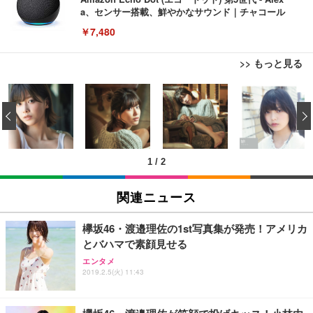
a、センサー搭載、鮮やかなサウンド｜チャコール
￥7,480
>> もっと見る
[EdoErgo] オフィスチェア 椅子 テレワーク 疲れな
EIZO ビジネス向けプレミアムモニター | FlexScan
Amazonベーシック ペットシーツ 薄型 レギュラー 1
い 跳ね上げ式アームレスト コンパクト 約105度ロッ
EV3240X-WT | 31.5型4K UHD・USB Type-C・ホワ
‹
回使い捨て 無香料 ホワイト 300枚
キング pc 事務椅子 360度回転 座面昇降 強化ナイロ
イト
ン樹脂ベース 通気性メッシュ 在宅ワーク H-WY01
￥3,373
￥5,699
￥105,595
(黒網+黒枠+黒足)
1
/
2
EIZO ビジネス向けプレミアムモニター | FlexScan
SIHOO B100 オフィスチェア／デスクチェア メッシ
Amazonベーシック ペットシーツ 厚型 ワイド 42枚
EV2740X-WT | 27.0型4K UHD・USB Type-C・ホワ
ュチェア 人間工学 疲れない ブラック
x2袋(84枚) ホワイト(吸収面:ライトブルー)
関連ニュース
イト
￥27,999
￥3,234
￥109,572
欅坂46・渡邉理佐の1st写真集が発売！アメリカ
とバハマで素顔見せる
Sezlife オフィスチェア デスクチェア 疲れない テレ
【純正品】27"ゲーミングモニター DualSense 充電
ネオ・ルーライフ ネオ・オムツ L 中型犬用 26枚入
エンタメ
ワーク チェア 強化バックレスト 30度ロッキング機
2019.2.5(火) 11:43
フック付き（CFI-ZDM1J）
り 単品
能 人間工学 椅子 腰サポート 90度跳ね上げ式アーム
レスト 3Dヘッドレスト ハンガー付き 高反発クッシ
￥49,979
￥1,800
￥7,680
ョン PCチェア 通気性メッシュ ゲーミング/勉強/事