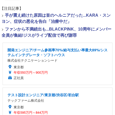
【注目記事】
>
手が震え続けた原因は首のヘルニアだった...KARA・スン
ヨン、症状の悪化を告白「治療中だ」
>
ファンから不満続出も...BLACKPINK、10周年にメンバー
全員が集結!ジスがライブ配信で再び謝罪
開発エンジニア/チーム参画率70%/給与支払い率最大89%/シス
テムインテグレータ・ソフトハウス
株式会社テクニケーションシード
東京都
年収550万円～900万円
正社員
テスト設計エンジニア/東京都/渋谷区/初台駅
テックファーム株式会社
東京都
年収595万円～844万円