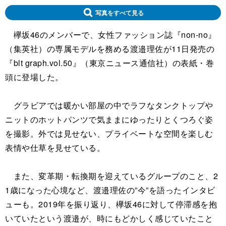
写真をすべて見る
欅坂46のメンバーで、女性ファッション誌『non-no』
（集英社）の専属モデルを務める渡邉理佐が11日発売の
『blt graph.vol.50』（東京ニュース通信社）の表紙・巻
頭に登場した。
グラビアでは暖かい部屋の中でラフなタンクトップや
ニットのホットパンツで気ままにゆったりとくつろぐ姿
を撮影。外では見せない、プライベートな空間を楽しむ
表情や仕草を見せている。
また、変革期・転換期を迎えているグループのこと、2
1歳になった心境など、渡邉理佐の”今”を語ったインタビ
ューも。2019年を振り返り、欅坂46に対して停滞感を抱
いていたという渡邉が、時にもどかしく感じていたこと