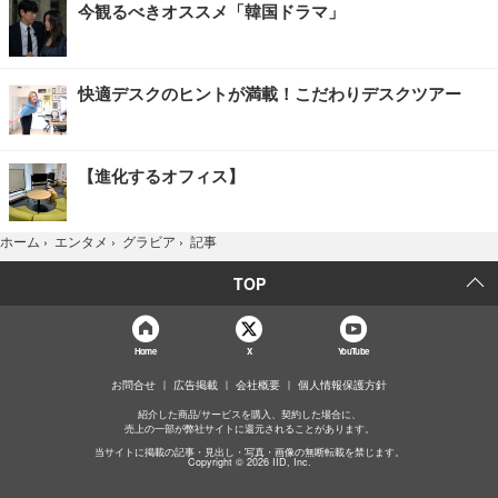
今観るべきオススメ「韓国ドラマ」
快適デスクのヒントが満載！こだわりデスクツアー
【進化するオフィス】
記事
ホーム
›
エンタメ
›
グラビア
›
TOP
Home
X
YouTube
お問合せ
広告掲載
会社概要
個人情報保護方針
紹介した商品/サービスを購入、契約した場合に、
売上の一部が弊社サイトに還元されることがあります。
当サイトに掲載の記事・見出し・写真・画像の無断転載を禁じます。
Copyright © 2026 IID, Inc.