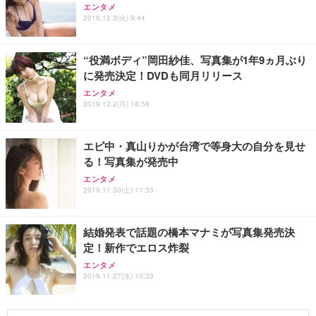
エンタメ
2019.12.3(火) 9:44
“役満ボディ”岡田紗佳、写真集が1年9ヵ月ぶり
に発売決定！DVDも同月リリース
エンタメ
2019.12.2(月) 18:58
エビ中・真山りかが台湾で等身大の自分を見せ
る！写真集が発売中
エンタメ
2019.11.30(土) 11:33
結婚発表で話題の橋本マナミが写真集発売決
定！新作でエロス炸裂
エンタメ
2019.11.27(水) 10:33