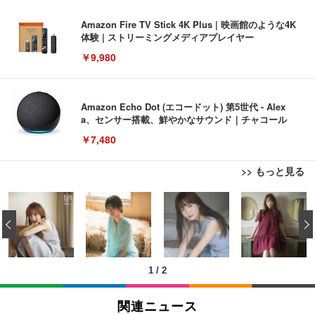
Amazon Fire TV Stick 4K Plus | 映画館のような4K
体験 | ストリーミングメディアプレイヤー
￥9,980
Amazon Echo Dot (エコードット) 第5世代 - Alex
a、センサー搭載、鮮やかなサウンド｜チャコール
￥7,480
>> もっと見る
[EdoErgo] オフィスチェア 椅子 テレワーク 疲れな
EIZO ビジネス向けプレミアムモニター | FlexScan
Amazonベーシック ペットシーツ 薄型 レギュラー 1
い 跳ね上げ式アームレスト コンパクト 約105度ロッ
EV3240X-WT | 31.5型4K UHD・USB Type-C・ホワ
‹
回使い捨て 無香料 ホワイト 300枚
キング pc 事務椅子 360度回転 座面昇降 強化ナイロ
イト
ン樹脂ベース 通気性メッシュ 在宅ワーク H-WY01
￥3,373
￥5,699
￥105,595
(黒網+黒枠+黒足)
1
/
2
EIZO ビジネス向けプレミアムモニター | FlexScan
SIHOO B100 オフィスチェア／デスクチェア メッシ
Amazonベーシック ペットシーツ 厚型 ワイド 42枚
EV2740X-WT | 27.0型4K UHD・USB Type-C・ホワ
ュチェア 人間工学 疲れない ブラック
x2袋(84枚) ホワイト(吸収面:ライトブルー)
関連ニュース
イト