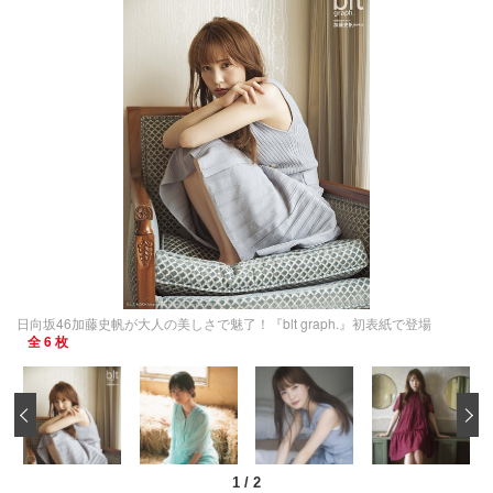
日向坂46加藤史帆が大人の美しさで魅了！『blt graph.』初表紙で登場
全 6 枚
‹
1
/
2