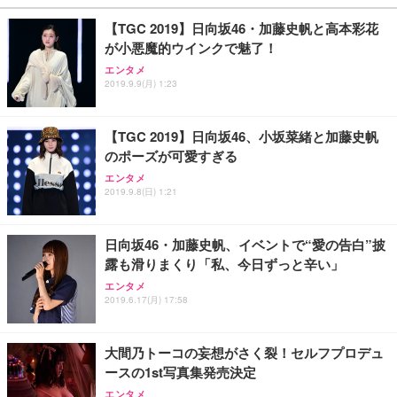
￥27,999
￥3,234
￥109,572
【TGC 2019】日向坂46・加藤史帆と高本彩花
が小悪魔的ウインクで魅了！
Sezlife オフィスチェア デスクチェア 疲れない テレ
【純正品】27"ゲーミングモニター DualSense 充電
ネオ・ルーライフ ネオ・オムツ L 中型犬用 26枚入
エンタメ
ワーク チェア 強化バックレスト 30度ロッキング機
2019.9.9(月) 1:23
フック付き（CFI-ZDM1J）
り 単品
能 人間工学 椅子 腰サポート 90度跳ね上げ式アーム
レスト 3Dヘッドレスト ハンガー付き 高反発クッシ
￥49,979
￥1,800
￥7,680
ョン PCチェア 通気性メッシュ ゲーミング/勉強/事
【TGC 2019】日向坂46、小坂菜緒と加藤史帆
務用 おしゃれ パソコンチェア (ブラック)
のポーズが可愛すぎる
Sezlife オフィスチェア デスクチェア 疲れない テレ
【整備済み品】Dell E2724HS 27インチ 液晶モニタ
Smart Basic(スマートベーシック) 【Amazon.co.jp
エンタメ
ワーク チェア 強化バックレスト 30度ロッキング機
ー フルHD（1920×1080）VA 非光沢 HDMI/DisplayP
限定】 Smart Basic アイリスオーヤマ ペットシーツ
2019.9.8(日) 1:21
能 人間工学 椅子 腰サポート 90度跳ね上げ式アーム
ort/VGA スピーカー内蔵 高さ調整 スイベル VESA対
超厚型 お徳用 ワイド 100枚入 (x 1) (ケース販売)
レスト 3Dヘッドレスト ハンガー付き 高反発クッシ
応 ComfortView ビジネス向け
￥7,680
￥15,800
￥3,670
ョン PCチェア 通気性メッシュ ゲーミング/勉強/事
日向坂46・加藤史帆、イベントで“愛の告白”披
務用 おしゃれ パソコンチェア (ホワイト)
露も滑りまくり「私、今日ずっと辛い」
ANDWINT オフィスチェア デスクチェア 肘なし メ
【MiniLED/24.5inch/280Hz/FHD】GRAPHT THE S
アイリスオーヤマ ペットシーツ 超厚型 お徳用 レギ
ッシュ 通気性 ランバーサポート付き 腰サポート ガ
HOOTER Gaming Monitor 24” Essential ゲーミン
エンタメ
ュラー 200枚入【Amazon.co.jp限定】
ス圧無段階昇降 360度回転 キャスター付き コンパク
グモニター QD 24.5インチ 1ms FHD 量子ドット 残
2019.6.17(月) 17:58
ト 幅52×奥行58.5×高さ84～96cm テレワーク 在宅
像低減 (3年保証 | 輝点保証 | 日本メーカー)
￥3,731
￥4,139
￥34,980
勤務 ブラック
大間乃トーコの妄想がさく裂！セルフプロデュ
ースの1st写真集発売決定
エンタメ