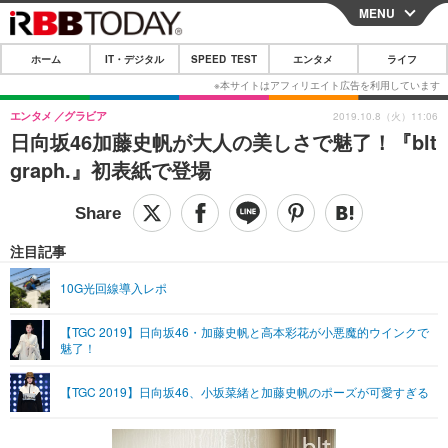
MENU
CLOSE
ホーム
IT・デジタル
SPEED TEST
エンタメ
ライフ
ホーム
IT・デジタル
エンタメ
グラビア
2019.10.8（火）11:06
日向坂46加藤史帆が大人の美しさで魅了！『blt
IT・デジタルTOP
スマートフォン
SPEED TEST
graph.』初表紙で登場
ネタ
ガジェット・ツール
エンタメ
ショッピング
その他
エンタメTOP
映画・ドラマ
ライフ
注目記事
韓流・K-POP
韓国・芸能
ライフTOP
グルメ
リリース一覧
10G光回線導入レポ
音楽
スポーツ
ペット
ショッピング
プッシュ通知の停止方法
【TGC 2019】日向坂46・加藤史帆と高本彩花が小悪魔的ウインクで
魅了！
グラビア
ブログ
その他
ショッピング
その他
【TGC 2019】日向坂46、小坂菜緒と加藤史帆のポーズが可愛すぎる