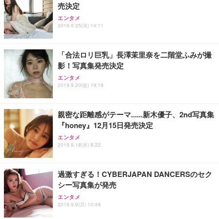
売決定
エンタメ
2019.9.25(水) 14:11
「合法ロリ巨乳」長澤茉里奈を二階堂ふみが撮
影！写真集発売決定
エンタメ
2019.9.20(金) 19:19
親密な距離感がテーマ......新木優子、2nd写真集
『honey』12月15日発売決定
エンタメ
2019.9.18(水) 8:22
過激すぎる！CYBERJAPAN DANCERSのセク
シー写真集が発売
エンタメ
2019.9.9(月) 10:49