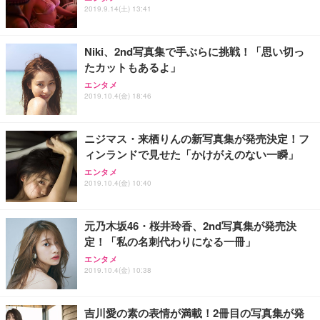
2019.9.14(土) 13:41
Niki、2nd写真集で手ぶらに挑戦！「思い切っ
たカットもあるよ」
エンタメ
2019.10.4(金) 18:46
ニジマス・来栖りんの新写真集が発売決定！フ
ィンランドで見せた「かけがえのない一瞬」
エンタメ
2019.10.4(金) 10:40
元乃木坂46・桜井玲香、2nd写真集が発売決
定！「私の名刺代わりになる一冊」
エンタメ
2019.10.4(金) 10:38
吉川愛の素の表情が満載！2冊目の写真集が発