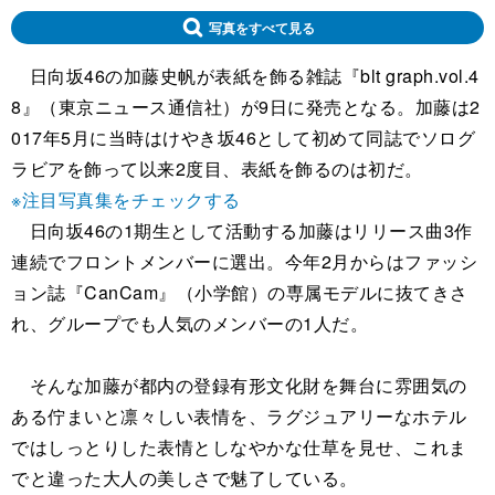
写真をすべて見る
日向坂46の加藤史帆が表紙を飾る雑誌『blt graph.vol.4
8』（東京ニュース通信社）が9日に発売となる。加藤は2
017年5月に当時はけやき坂46として初めて同誌でソログ
ラビアを飾って以来2度目、表紙を飾るのは初だ。
※注目写真集をチェックする
日向坂46の1期生として活動する加藤はリリース曲3作
連続でフロントメンバーに選出。今年2月からはファッシ
ョン誌『CanCam』（小学館）の専属モデルに抜てきさ
れ、グループでも人気のメンバーの1人だ。
そんな加藤が都内の登録有形文化財を舞台に雰囲気の
ある佇まいと凛々しい表情を、ラグジュアリーなホテル
ではしっとりした表情としなやかな仕草を見せ、これま
でと違った大人の美しさで魅了している。