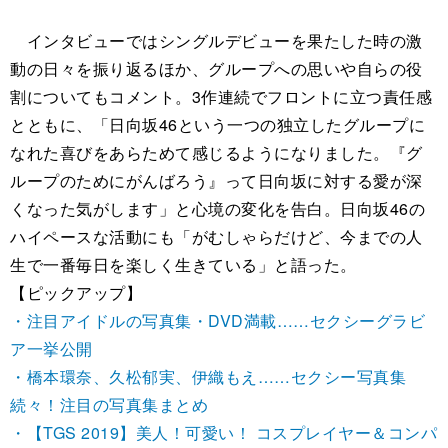
インタビューではシングルデビューを果たした時の激
動の日々を振り返るほか、グループへの思いや自らの役
割についてもコメント。3作連続でフロントに立つ責任感
とともに、「日向坂46という一つの独立したグループに
なれた喜びをあらためて感じるようになりました。『グ
ループのためにがんばろう』って日向坂に対する愛が深
くなった気がします」と心境の変化を告白。日向坂46の
ハイペースな活動にも「がむしゃらだけど、今までの人
生で一番毎日を楽しく生きている」と語った。
【ピックアップ】
・注目アイドルの写真集・DVD満載……セクシーグラビ
ア一挙公開
・橋本環奈、久松郁実、伊織もえ……セクシー写真集
続々！注目の写真集まとめ
・【TGS 2019】美人！可愛い！ コスプレイヤー＆コンパ