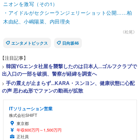
ニオンを激写（その1）
・アイドルがセクシーランジェリーショット公開……柏
木由紀、小嶋陽菜、内田理央
《松尾》
エンタメトピックス
日向坂46
【注目記事】
>
韓国YGエンタ社屋を襲撃したのは日本人...ゴルフクラブで
出入口の一部を破損、警察が経緯を調査へ
>
手の震えが止まらず...KARA・スンヨン、健康状態に心配
の声 思わぬ形でファンの動画が拡散
ITソリューション営業
株式会社SHIFT
東京都
年収600万円～1,500万円
正社員