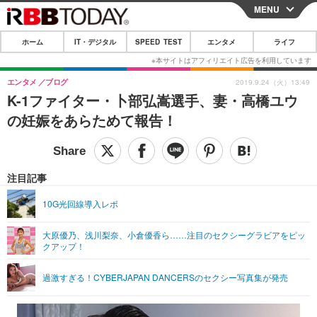
MENU
CLOSE
ホーム
IT・デジタル
SPEED TEST
エンタメ
ライフ
ホーム
IT・デジタル
エンタメ
ブログ
2019.9.24（火）13:49
K-1ファイター・卜部弘嵩選手、妻・高橋ユウ
IT・デジタルTOP
スマートフォン
SPEED TEST
の妊娠をあらためて報告！
ネタ
ガジェット・ツール
エンタメ
ショッピング
その他
エンタメTOP
映画・ドラマ
ライフ
注目記事
韓流・K-POP
韓国・芸能
ライフTOP
グルメ
リリース一覧
10G光回線導入レポ
音楽
スポーツ
ペット
ショッピング
プッシュ通知の停止方法
大原優乃、浅川梨奈、小倉優香ら……注目のセクシーグラビアをピッ
クアップ！
グラビア
ブログ
その他
ショッピング
その他
過激すぎる！CYBERJAPAN DANCERSのセクシー写真集が発売