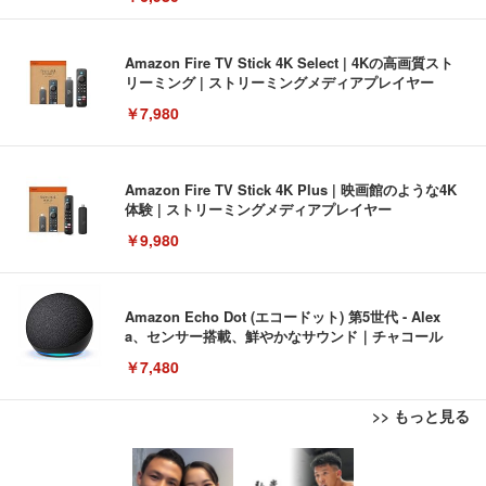
Amazon Fire TV Stick 4K Select | 4Kの高画質スト
リーミング | ストリーミングメディアプレイヤー
￥7,980
Amazon Fire TV Stick 4K Plus | 映画館のような4K
体験 | ストリーミングメディアプレイヤー
￥9,980
Amazon Echo Dot (エコードット) 第5世代 - Alex
a、センサー搭載、鮮やかなサウンド｜チャコール
￥7,480
>> もっと見る
[EdoErgo] オフィスチェア 椅子 テレワーク 疲れな
EIZO ビジネス向けプレミアムモニター | FlexScan
Amazonベーシック ペットシーツ 薄型 レギュラー 1
い 跳ね上げ式アームレスト コンパクト 約105度ロッ
EV3240X-WT | 31.5型4K UHD・USB Type-C・ホワ