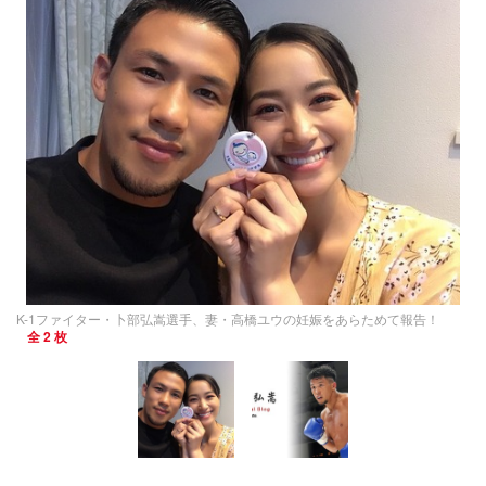
K-1ファイター・卜部弘嵩選手、妻・高橋ユウの妊娠をあらためて報告！
全 2 枚