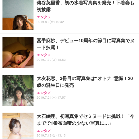
傳谷英里香、初の水着写真集を発売！下着姿も
初披露
エンタメ
2019.8.2(金) 10:32
冨手麻妙、デビュー10周年の節目に写真集でヌ
ード披露！
エンタメ
2019.7.30(火) 18:53
大友花恋、3冊目の写真集は“オトナ”意識！20
歳の誕生日に発売
エンタメ
2019.7.24(水) 17:57
大石絵理、初写真集でセミヌードに挑戦！「今
までで1番布面積の少ない写真に…」
エンタメ
2019.7.12(金) 13:13