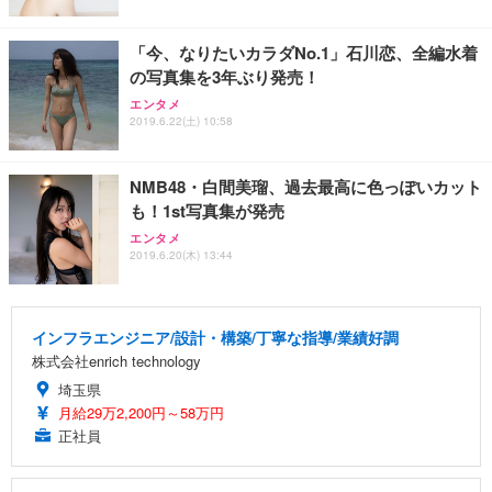
「今、なりたいカラダNo.1」石川恋、全編水着
の写真集を3年ぶり発売！
エンタメ
2019.6.22(土) 10:58
NMB48・白間美瑠、過去最高に色っぽいカット
も！1st写真集が発売
エンタメ
2019.6.20(木) 13:44
インフラエンジニア/設計・構築/丁寧な指導/業績好調
株式会社enrich technology
埼玉県
月給29万2,200円～58万円
正社員