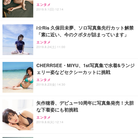
アイリスオーヤマ ペットシーツ 超厚型 お徳用 レギ
ッシュ 通気性 ランバーサポート付き 腰サポート ガ
HOOTER Gaming Monitor 24” Essential ゲーミン
エンタメ
ュラー 200枚入【Amazon.co.jp限定】
ス圧無段階昇降 360度回転 キャスター付き コンパク
グモニター QD 24.5インチ 1ms FHD 量子ドット 残
2019.9.1(日) 12:14
ト 幅52×奥行58.5×高さ84～96cm テレワーク 在宅
像低減 (3年保証 | 輝点保証 | 日本メーカー)
￥3,731
￥4,139
￥34,980
勤務 ブラック
i☆Ris 久保田未夢、ソロ写真集先行カット解禁
「素に近い、今のクボタが詰まっています」
エンタメ
2019.8.24(土) 11:00
CHERRSEE・MIYU、1st写真集で水着&ランジ
ェリー姿などセクシーカットに挑戦
エンタメ
2019.8.23(金) 14:30
矢作穂香、デビュー10周年に写真集発売！大胆
な下着姿にも初挑戦
エンタメ
2019.8.6(火) 12:14