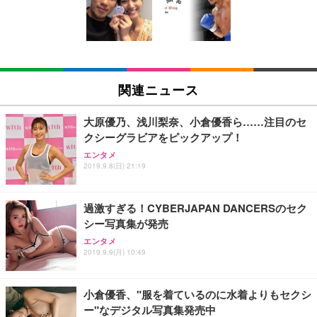
回使い捨て 無香料 ホワイト 300枚
キング pc 事務椅子 360度回転 座面昇降 強化ナイロ
イト
ン樹脂ベース 通気性メッシュ 在宅ワーク H-WY01
￥3,373
￥5,699
￥105,595
(黒網+黒枠+黒足)
EIZO ビジネス向けプレミアムモニター | FlexScan
SIHOO B100 オフィスチェア／デスクチェア メッシ
Amazonベーシック ペットシーツ 厚型 ワイド 42枚
EV2740X-WT | 27.0型4K UHD・USB Type-C・ホワ
ュチェア 人間工学 疲れない ブラック
x2袋(84枚) ホワイト(吸収面:ライトブルー)
関連ニュース
イト
￥27,999
￥3,234
￥109,572
大原優乃、浅川梨奈、小倉優香ら……注目のセ
クシーグラビアをピックアップ！
Sezlife オフィスチェア デスクチェア 疲れない テレ
【純正品】27"ゲーミングモニター DualSense 充電
ネオ・ルーライフ ネオ・オムツ L 中型犬用 26枚入
エンタメ
ワーク チェア 強化バックレスト 30度ロッキング機
2019.9.8(日) 21:19
フック付き（CFI-ZDM1J）
り 単品
能 人間工学 椅子 腰サポート 90度跳ね上げ式アーム
レスト 3Dヘッドレスト ハンガー付き 高反発クッシ
￥49,979
￥1,800
￥7,680
ョン PCチェア 通気性メッシュ ゲーミング/勉強/事
過激すぎる！CYBERJAPAN DANCERSのセク
務用 おしゃれ パソコンチェア (ブラック)
シー写真集が発売
Sezlife オフィスチェア デスクチェア 疲れない テレ
【整備済み品】Dell E2724HS 27インチ 液晶モニタ
Smart Basic(スマートベーシック) 【Amazon.co.jp
エンタメ
ワーク チェア 強化バックレスト 30度ロッキング機
ー フルHD（1920×1080）VA 非光沢 HDMI/DisplayP
限定】 Smart Basic アイリスオーヤマ ペットシーツ
2019.9.9(月) 10:49
能 人間工学 椅子 腰サポート 90度跳ね上げ式アーム
ort/VGA スピーカー内蔵 高さ調整 スイベル VESA対
超厚型 お徳用 ワイド 100枚入 (x 1) (ケース販売)
レスト 3Dヘッドレスト ハンガー付き 高反発クッシ
応 ComfortView ビジネス向け
￥7,680
￥15,800
￥3,670
ョン PCチェア 通気性メッシュ ゲーミング/勉強/事
小倉優香、"服を着ているのに水着よりもセクシ
務用 おしゃれ パソコンチェア (ホワイト)
ー"なデジタル写真集発売中
ANDWINT オフィスチェア デスクチェア 肘なし メ
【MiniLED/24.5inch/280Hz/FHD】GRAPHT THE S