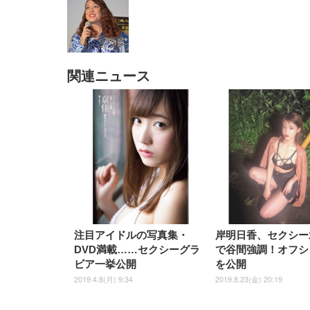
関連ニュース
EIZO ビジネス向けプレミア
EIZO ビジネス向けプレミア
【純
[EdoErgo] オフィスチェア 椅
Amazonベーシック ペットシ
SIHOO B100 オフィスチェア
Amazonベーシック ペットシ
ムモニター | FlexScan
ムモニター | FlexScan
ニタ
子 テレワーク 疲れない 跳ね
ーツ 薄型 レギュラー 1回使い
／デスクチェア メッシュチェ
ーツ 厚型 ワイド 42枚x2袋(84
EV3240X-WT | 31.5型4K
EV2740X-WT | 27.0型4K
ク付
上げ式アームレスト コンパク
捨て 無香料 ホワイト 300枚
ア 人間工学 疲れない ブラッ
枚) ホワイト(吸収面:ライトブ
UHD・USB Type-C・ホワイ
UHD・USB Type-C・ホワイ
ト 約105度ロッキング pc 事務
￥105,595
￥109,572
ク
ルー)
￥4
ト
ト
￥5,699
￥3,373
￥27,999
￥3,234
椅子 360度回転 座面昇降 強化
ナイロン樹脂ベース 通気性メ
ッシュ 在宅ワーク H-
WY01(黒網+黒枠+黒足)
注目アイドルの写真集・
岸明日香、セクシー
DVD満載……セクシーグラ
で谷間強調！オフシ
ビア一挙公開
を公開
2019.4.8(月) 9:34
2019.8.23(金) 20:19