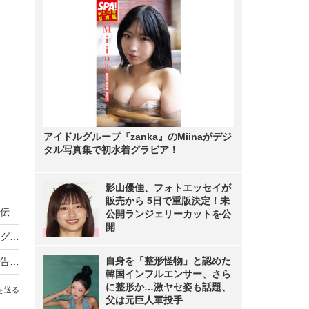
アイドルグループ『zanka』のMiinaがデジ
タル写真集で初水着グラビア！
影山優佳、フォトエッセイが
販売から 5日で重版決定！未
ノンスタ井上、妻から思わぬ不満！意外にモテる伝説に黄信号
公開ランジェリーカットを公
開
超とき宣・菅田愛貴、スタジオで突然号泣「他のグループを下げる風潮にイライラしちゃう」
自身を「整形怪物」と認めた
原田知世、芸能界入りのきっかけとなった俳優を告白「“会いたい”って思って」
韓国インフルエンサー、さら
に整形か…激ヤセ姿も話題、
を送る
父は元巨人軍投手