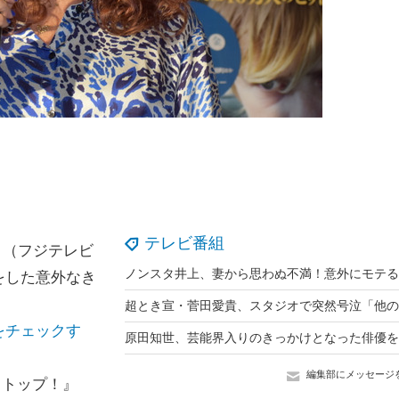
テレビ番組
』（フジテレビ
をした意外なき
をチェックす
編集部にメッセージ
ストップ！』