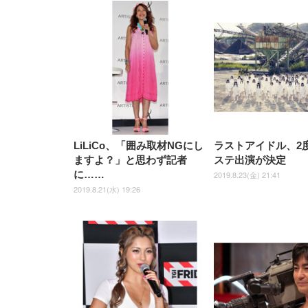
LiLiCo、「囲み取材NGにし
ラストアイドル、2
ますよ？」と思わず記者
ステ出演が決定
に……
2019.8.23(金) 21:41
2019.8.21(水) 19:26