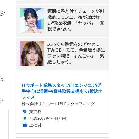
素肌に巻き付くチェーンが刺
夕
激的…ミンニ、布がほぼ無
い“攻め衣装”「ヤッバ」「直
視できない」
ふっくら胸元をのぞかせ…
TWICE・モモ、色気漂う姿に
ファン悶絶「すんごい」「気
絶しちゃう」
ら
ITサポート業務スタッフ/ITエンジニア/若
手中心に活躍中/資格取得支援あり/横浜オ
フィス
実》
株式会社リクルートR&Dスタッフィング
東京都
月給20万円～44万円
正社員