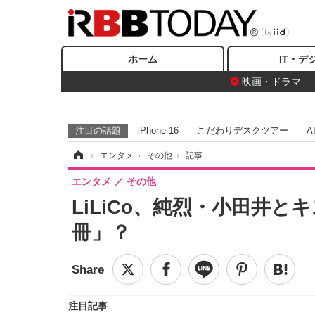
ホーム
IT・デ
映画・ドラマ
注目の話題
iPhone 16
こだわりデスクツアー
A
ホーム
›
エンタメ
›
その他
›
記事
エンタメ
その他
LiLiCo、純烈・小田井
冊」？
注目記事