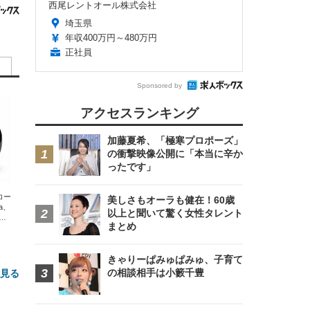
西尾レントオール株式会社
埼玉県
年収400万円～480万円
正社員
Sponsored by
アクセスランキング
加藤夏希、「極寒プロポーズ」
の衝撃映像公開に「本当に辛か
ったです」
エコー
美しさもオーラも健在！60歳
xa、
以上と聞いて驚く女性タレント
な
まとめ
きゃりーぱみゅぱみゅ、子育て
の相談相手は小籔千豊
と見る