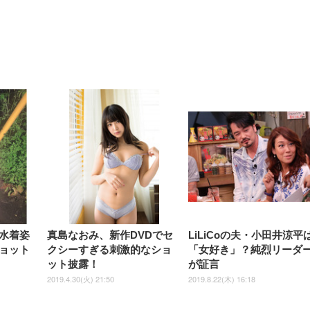
【整備済み品】Dell
【MiniLED/24.5inch/280Hz/
正品】27"ゲーミングモ
ANDWINT オフィスチ
アイリスオーヤマ ペ
Sezlife オフィスチェア デスク
ネオ・ルーライフ ネオ・オム
E2724HS 27インチ 液晶モ
Sezlife オフィスチェア デスク
Smart Basic(スマートベーシ
GRAPHT THE SHOOTER
ー DualSense 充電フッ
ア デスクチェア 肘なし
シーツ 超厚型 お徳用 
チェア 疲れない テレワーク
ツ L 中型犬用 26枚入り 単品
ニター フル
チェア 疲れない テレワーク
ック) 【Amazon.co.jp限定】
Gaming Monitor 24” Essential
き（CFI-ZDM1J）
ッシュ 通気性 ランバ
ュラー 200枚入
チェア 強化バックレスト 30
HD（1920×1080）VA 非光
チェア 強化バックレスト 30度
Smart Basic アイリスオーヤマ
ーミングモニター QD 24.5イ
ポート付き 腰サポート
【Amazon.co.jp限定】
￥1,800
￥15,800
￥34,980
9,979
度ロッキング機能 人間工学 椅
沢 HDMI/DisplayPort/VGA
ロッキング機能 人間工学 椅子
ペットシーツ 超厚型 お徳用
￥4,139
￥3,731
1ms FHD 量子ドット 残像低減
ス圧無段階昇降 360度
￥7,680
￥7,680
￥3,670
子 腰サポート 90度跳ね上げ
スピーカー内蔵 高さ調整 ス
腰サポート 90度跳ね上げ式ア
ワイド 100枚入 (x 1) (ケース
年保証 | 輝点保証 | 日本メーカ
転 キャスター付き コ
式アームレスト 3Dヘッドレス
イベル VESA対応
ームレスト 3Dヘッドレスト
販売)
クト 幅52×奥行58.5×
ト ハンガー付き 高反発クッシ
ComfortView ビジネス向け
ハンガー付き 高反発クッショ
84～96cm テレワーク
ョン PCチェア 通気性メッシ
ン PCチェア 通気性メッシュ
宅勤務 ブラック
ュ ゲーミング/勉強/事務用 お
ゲーミング/勉強/事務用 おし
しゃれ パソコンチェア (ブラ
ゃれ パソコンチェア (ホワイ
ック)
ト)
水着姿
真島なおみ、新作DVDでセ
LiLiCoの夫・小田井涼平
ョット
クシーすぎる刺激的なショ
「女好き」？純烈リーダ
ット披露！
が証言
2019.4.30(火) 21:50
2019.8.22(木) 16:18