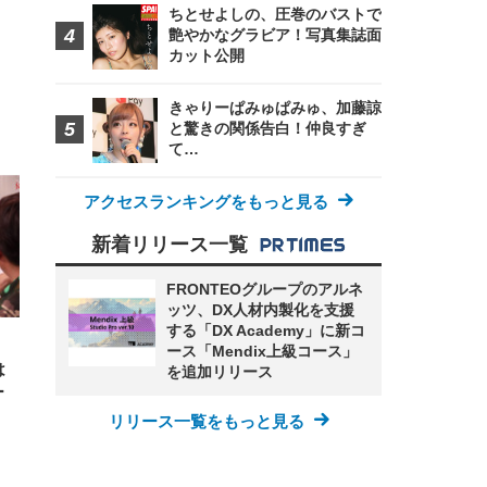
ちとせよしの、圧巻のバストで
艶やかなグラビア！写真集誌面
カット公開
きゃりーぱみゅぱみゅ、加藤諒
と驚きの関係告白！仲良すぎ
FHD】
ェ
て…
ット
 メ
レギ
 ゲ
ーサ
ンチ
 ガ
アクセスランキングをもっと見る
 (3
回
ー)
ンパ
新着リリース一覧
高さ
 在
FRONTEOグループのアルネ
ッツ、DX人材内製化を支援
する「DX Academy」に新コ
ース「Mendix上級コース」
は
を追加リリース
ー
リリース一覧をもっと見る