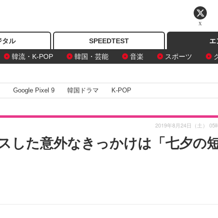
X
ジタル
SPEEDTEST
エ
韓流・K-POP
韓国・芸能
音楽
スポーツ
I
Google Pixel 9
韓国ドラマ
K-POP
2019年8月24日（土） 05
とキスした意外なきっかけは「七夕の