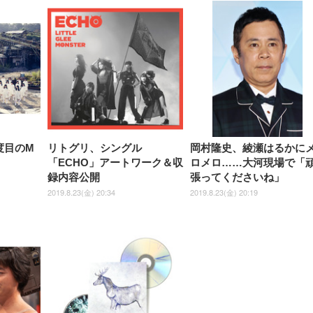
度目のM
リトグリ、シングル
岡村隆史、綾瀬はるかに
「ECHO」アートワーク＆収
ロメロ……大河現場で「
録内容公開
張ってくださいね」
2019.8.23(金) 20:34
2019.8.23(金) 20:19