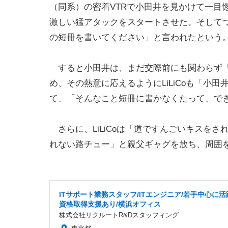
（同系）の密着VTRで小田井を見かけて一目
激しい猛アタックをスタートさせた。そして
の短冊を書いてください」と言われたという
すると小田井は、まだ交際前にも関わらず「L
め、その熱意に応えるようにLiLiCoも「小
て、「そんなこと短冊に書かなくたって、で
さらに、LiLiCoは「道ですんごいキスを
れない路チュー」と親父ギャグを放ち、周囲
ITサポート業務スタッフ/ITエンジニア/若手中心に活
資格取得支援あり/横浜オフィス
株式会社リクルートR&Dスタッフィング