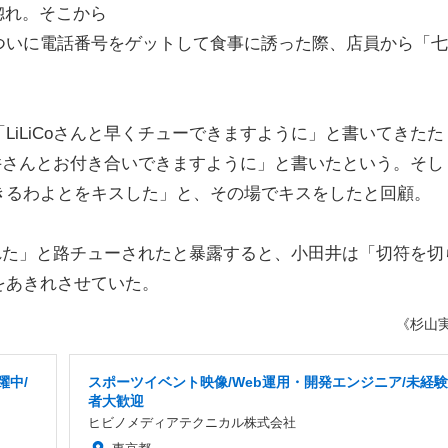
惚れ。そこから
ついに電話番号をゲットして食事に誘った際、店員から「七
。
iLiCoさんと早くチューできますように」と書いてきたた
田井さんとお付き合いできますように」と書いたという。そし
きるわよとをキスした」と、その場でキスをしたと回顧。
された」と路チューされたと暴露すると、小田井は「切符を切
をあきれさせていた。
《杉山
躍中/
スポーツイベント映像/Web運用・開発エンジニア/未経験
者大歓迎
ヒビノメディアテクニカル株式会社