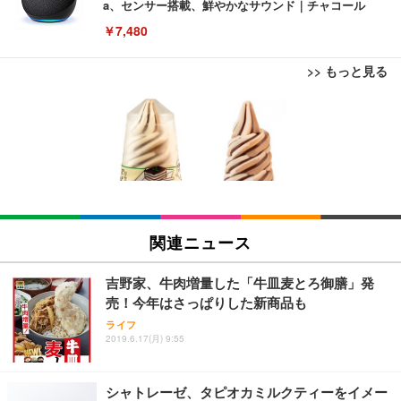
a、センサー搭載、鮮やかなサウンド｜チャコール
￥7,480
>> もっと見る
[EdoErgo] オフィスチェア 椅子 テレワーク 疲れな
EIZO ビジネス向けプレミアムモニター | FlexScan
Amazonベーシック ペットシーツ 薄型 レギュラー 1
い 跳ね上げ式アームレスト コンパクト 約105度ロッ
EV3240X-WT | 31.5型4K UHD・USB Type-C・ホワ
回使い捨て 無香料 ホワイト 300枚
キング pc 事務椅子 360度回転 座面昇降 強化ナイロ
イト
ン樹脂ベース 通気性メッシュ 在宅ワーク H-WY01
￥3,373
￥5,699
￥105,595
(黒網+黒枠+黒足)
EIZO ビジネス向けプレミアムモニター | FlexScan
SIHOO B100 オフィスチェア／デスクチェア メッシ
Amazonベーシック ペットシーツ 厚型 ワイド 42枚
EV2740X-WT | 27.0型4K UHD・USB Type-C・ホワ
ュチェア 人間工学 疲れない ブラック
x2袋(84枚) ホワイト(吸収面:ライトブルー)
関連ニュース
イト
￥27,999
￥3,234
￥109,572
吉野家、牛肉増量した「牛皿麦とろ御膳」発
売！今年はさっぱりした新商品も
Sezlife オフィスチェア デスクチェア 疲れない テレ
【純正品】27"ゲーミングモニター DualSense 充電
ネオ・ルーライフ ネオ・オムツ L 中型犬用 26枚入
ライフ
ワーク チェア 強化バックレスト 30度ロッキング機
2019.6.17(月) 9:55
フック付き（CFI-ZDM1J）
り 単品
能 人間工学 椅子 腰サポート 90度跳ね上げ式アーム
レスト 3Dヘッドレスト ハンガー付き 高反発クッシ
￥49,979
￥1,800
￥7,680
ョン PCチェア 通気性メッシュ ゲーミング/勉強/事
シャトレーゼ、タピオカミルクティーをイメー
務用 おしゃれ パソコンチェア (ブラック)