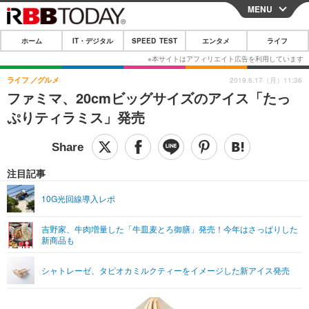
MENU
CLOSE
ホーム
IT・デジタル
SPEED TEST
エンタメ
ライフ
ホーム
IT・デジタル
ライフ
グルメ
2019.6.17（月）11:36
ファミマ、20cmビッグサイズのアイス「たっ
IT・デジタルTOP
スマートフォン
SPEED TEST
ぷりティラミス」発売
ネタ
ガジェット・ツール
エンタメ
ショッピング
その他
エンタメTOP
映画・ドラマ
ライフ
注目記事
韓流・K-POP
韓国・芸能
ライフTOP
グルメ
リリース一覧
10G光回線導入レポ
音楽
スポーツ
ペット
ショッピング
プッシュ通知の停止方法
吉野家、牛肉増量した「牛皿麦とろ御膳」発売！今年はさっぱりした
新商品も
グラビア
ブログ
その他
ショッピング
その他
シャトレーゼ、タピオカミルクティーをイメージした新アイス発売