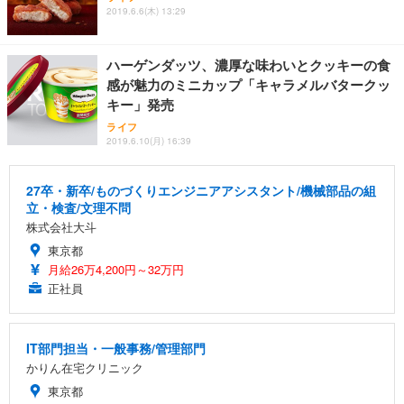
2019.6.6(木) 13:29
ハーゲンダッツ、濃厚な味わいとクッキーの食
感が魅力のミニカップ「キャラメルバタークッ
キー」発売
ライフ
2019.6.10(月) 16:39
27卒・新卒/ものづくりエンジニアアシスタント/機械部品の組
立・検査/文理不問
株式会社大斗
東京都
月給26万4,200円～32万円
正社員
IT部門担当・一般事務/管理部門
かりん在宅クリニック
東京都