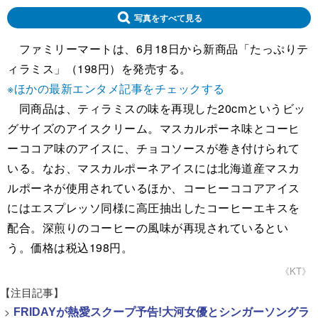
写真をすべて見る
ファミリーマートは、6月18日から新商品「たっぷりテ
ィラミス」（198円）を発売する。
※ほかの最新エンタメ記事をチェックする
同商品は、ティラミスの味を再現した20cmというビッ
グサイズのアイスクリーム。マスカルポーネ味とコーヒ
ーココア味のアイスに、チョコソースが巻き付けられて
いる。なお、マスカルポーネアイスには北海道産マスカ
ルポーネが使用されているほか、コーヒーココアアイス
にはエスプレッソ同様に高圧抽出したコーヒーエキスを
配合。深煎りのコーヒーの風味が再現されているとい
う。価格は税込198円。
《KT》
【注目記事】
>
FRIDAYが熱愛スクープ予告!大河女優とシンガーソングラ