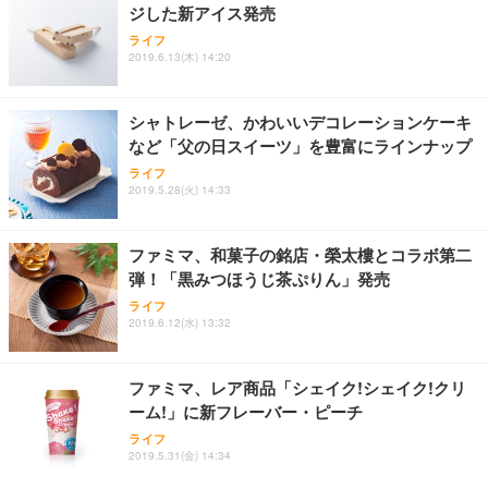
ジした新アイス発売
Sezlife オフィスチェア デスクチェア 疲れない テレ
【整備済み品】Dell E2724HS 27インチ 液晶モニタ
Smart Basic(スマートベーシック) 【Amazon.co.jp
ライフ
ワーク チェア 強化バックレスト 30度ロッキング機
ー フルHD（1920×1080）VA 非光沢 HDMI/DisplayP
限定】 Smart Basic アイリスオーヤマ ペットシーツ
2019.6.13(木) 14:20
能 人間工学 椅子 腰サポート 90度跳ね上げ式アーム
ort/VGA スピーカー内蔵 高さ調整 スイベル VESA対
超厚型 お徳用 ワイド 100枚入 (x 1) (ケース販売)
レスト 3Dヘッドレスト ハンガー付き 高反発クッシ
応 ComfortView ビジネス向け
￥7,680
￥15,800
￥3,670
ョン PCチェア 通気性メッシュ ゲーミング/勉強/事
シャトレーゼ、かわいいデコレーションケーキ
務用 おしゃれ パソコンチェア (ホワイト)
など「父の日スイーツ」を豊富にラインナップ
ANDWINT オフィスチェア デスクチェア 肘なし メ
【MiniLED/24.5inch/280Hz/FHD】GRAPHT THE S
アイリスオーヤマ ペットシーツ 超厚型 お徳用 レギ
ッシュ 通気性 ランバーサポート付き 腰サポート ガ
HOOTER Gaming Monitor 24” Essential ゲーミン
ライフ
ュラー 200枚入【Amazon.co.jp限定】
ス圧無段階昇降 360度回転 キャスター付き コンパク
グモニター QD 24.5インチ 1ms FHD 量子ドット 残
2019.5.28(火) 14:33
ト 幅52×奥行58.5×高さ84～96cm テレワーク 在宅
像低減 (3年保証 | 輝点保証 | 日本メーカー)
￥3,731
￥4,139
￥34,980
勤務 ブラック
ファミマ、和菓子の銘店・榮太樓とコラボ第二
弾！「黒みつほうじ茶ぷりん」発売
ライフ
2019.6.12(水) 13:32
ファミマ、レア商品「シェイク!シェイク!クリ
ーム!」に新フレーバー・ピーチ
ライフ
2019.5.31(金) 14:34