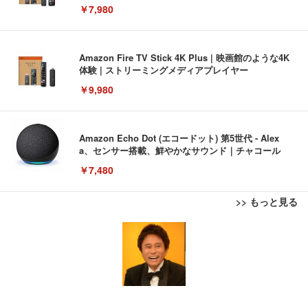
￥7,980
Amazon Fire TV Stick 4K Plus | 映画館のような4K
体験 | ストリーミングメディアプレイヤー
￥9,980
Amazon Echo Dot (エコードット) 第5世代 - Alex
a、センサー搭載、鮮やかなサウンド｜チャコール
￥7,480
>> もっと見る
[EdoErgo] オフィスチェア 椅子 テレワーク 疲れな
EIZO ビジネス向けプレミアムモニター | FlexScan
Amazonベーシック ペットシーツ 薄型 レギュラー 1
い 跳ね上げ式アームレスト コンパクト 約105度ロッ
EV3240X-WT | 31.5型4K UHD・USB Type-C・ホワ
回使い捨て 無香料 ホワイト 300枚
キング pc 事務椅子 360度回転 座面昇降 強化ナイロ
イト
ン樹脂ベース 通気性メッシュ 在宅ワーク H-WY01
￥3,373
￥5,699
￥105,595
(黒網+黒枠+黒足)