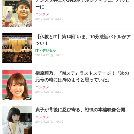
ーに
エンタメ
2019.4.26(金) 22:59
【仏教とIT】第14回 いま、10分法話バトルがア
ツい！
IT・デジタル
2019.4.26(金) 16:08
指原莉乃、『Mステ』ラストステージ！「次の
元号の時には辞めようと思っていた」
エンタメ
2019.4.26(金) 22:10
貞子が背後に忍び寄る、戦慄の本編映像公開
エンタメ
2019.4.26(金) 19:15