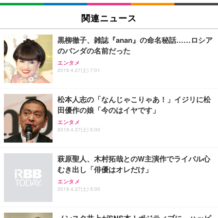
EIZO ビジネス向けプレミアムモニター | FlexScan
SIHOO B100 オフィスチェア／デスクチェア メッシ
Amazonベーシック ペットシーツ 厚型 ワイド 42枚
EV2740X-WT | 27.0型4K UHD・USB Type-C・ホワ
ュチェア 人間工学 疲れない ブラック
x2袋(84枚) ホワイト(吸収面:ライトブルー)
関連ニュース
イト
￥27,999
￥3,234
￥109,572
黒柳徹子、雑誌『anan』の命名秘話……ロシア
のバンダの名前だった
Sezlife オフィスチェア デスクチェア 疲れない テレ
【純正品】27"ゲーミングモニター DualSense 充電
ネオ・ルーライフ ネオ・オムツ L 中型犬用 26枚入
エンタメ
ワーク チェア 強化バックレスト 30度ロッキング機
フック付き（CFI-ZDM1J）
り 単品
2019.4.27(土) 7:01
能 人間工学 椅子 腰サポート 90度跳ね上げ式アーム
レスト 3Dヘッドレスト ハンガー付き 高反発クッシ
￥49,979
￥1,800
￥7,680
ョン PCチェア 通気性メッシュ ゲーミング/勉強/事
松本人志の「なんじゃこりゃあ！」イジリに松
務用 おしゃれ パソコンチェア (ブラック)
田優作の娘「今のはイヤです」
Sezlife オフィスチェア デスクチェア 疲れない テレ
【整備済み品】Dell E2724HS 27インチ 液晶モニタ
Smart Basic(スマートベーシック) 【Amazon.co.jp
エンタメ
ワーク チェア 強化バックレスト 30度ロッキング機
ー フルHD（1920×1080）VA 非光沢 HDMI/DisplayP
限定】 Smart Basic アイリスオーヤマ ペットシーツ
2019.4.27(土) 5:00
能 人間工学 椅子 腰サポート 90度跳ね上げ式アーム
ort/VGA スピーカー内蔵 高さ調整 スイベル VESA対
超厚型 お徳用 ワイド 100枚入 (x 1) (ケース販売)
レスト 3Dヘッドレスト ハンガー付き 高反発クッシ
応 ComfortView ビジネス向け
￥7,680
￥15,800
￥3,670
ョン PCチェア 通気性メッシュ ゲーミング/勉強/事
萩原聖人、木村拓哉とのW主演作でライバル心
務用 おしゃれ パソコンチェア (ホワイト)
むき出し「俳優はオレだけ」
ANDWINT オフィスチェア デスクチェア 肘なし メ
【MiniLED/24.5inch/280Hz/FHD】GRAPHT THE S
アイリスオーヤマ ペットシーツ 超厚型 お徳用 レギ
ッシュ 通気性 ランバーサポート付き 腰サポート ガ
HOOTER Gaming Monitor 24” Essential ゲーミン
エンタメ
ュラー 200枚入【Amazon.co.jp限定】
ス圧無段階昇降 360度回転 キャスター付き コンパク
グモニター QD 24.5インチ 1ms FHD 量子ドット 残
2019.4.27(土) 5:00
ト 幅52×奥行58.5×高さ84～96cm テレワーク 在宅
像低減 (3年保証 | 輝点保証 | 日本メーカー)
￥3,731
￥4,139
￥34,980
勤務 ブラック
ノンスタ井上がSNS本！ポジティブに、ハッピ