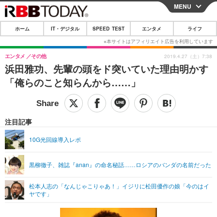
MENU
CLOSE
ホーム
IT・デジタル
SPEED TEST
エンタメ
ライフ
ホーム
IT・デジタル
エンタメ
その他
2019.4.27（土）7:38
浜田雅功、先輩の頭をド突いていた理由明かす
IT・デジタルTOP
スマートフォン
SPEED TEST
「俺らのこと知らんから……」
ネタ
ガジェット・ツール
エンタメ
ショッピング
その他
エンタメTOP
映画・ドラマ
ライフ
注目記事
韓流・K-POP
韓国・芸能
ライフTOP
グルメ
リリース一覧
10G光回線導入レポ
音楽
スポーツ
ペット
ショッピング
プッシュ通知の停止方法
黒柳徹子、雑誌『anan』の命名秘話……ロシアのバンダの名前だった
グラビア
ブログ
その他
松本人志の「なんじゃこりゃあ！」イジリに松田優作の娘「今のはイ
ショッピング
その他
ヤです」