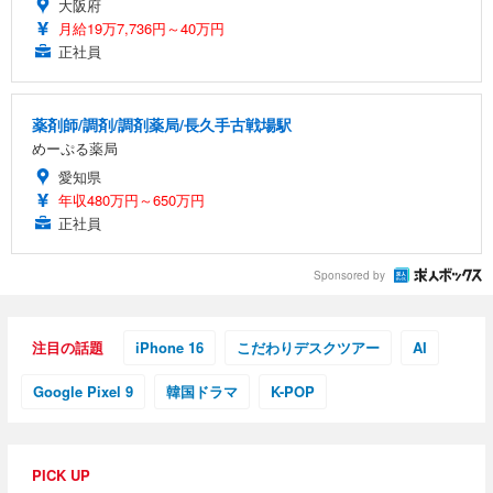
大阪府
月給19万7,736円～40万円
正社員
薬剤師/調剤/調剤薬局/長久手古戦場駅
めーぷる薬局
愛知県
年収480万円～650万円
正社員
Sponsored by
注目の話題
iPhone 16
こだわりデスクツアー
AI
Google Pixel 9
韓国ドラマ
K-POP
PICK UP