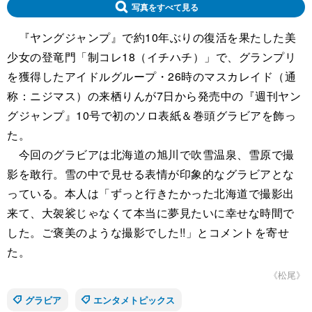
写真をすべて見る
『ヤングジャンプ』で約10年ぶりの復活を果たした美
少女の登竜門「制コレ18（イチハチ）」で、グランプリ
を獲得したアイドルグループ・26時のマスカレイド（通
称：ニジマス）の来栖りんが7日から発売中の『週刊ヤン
グジャンプ』10号で初のソロ表紙＆巻頭グラビアを飾っ
た。
今回のグラビアは北海道の旭川で吹雪温泉、雪原で撮
影を敢行。雪の中で見せる表情が印象的なグラビアとな
っている。本人は「ずっと行きたかった北海道で撮影出
来て、大袈裟じゃなくて本当に夢見たいに幸せな時間で
した。ご褒美のような撮影でした!!」とコメントを寄せ
た。
《松尾》
グラビア
エンタメトピックス