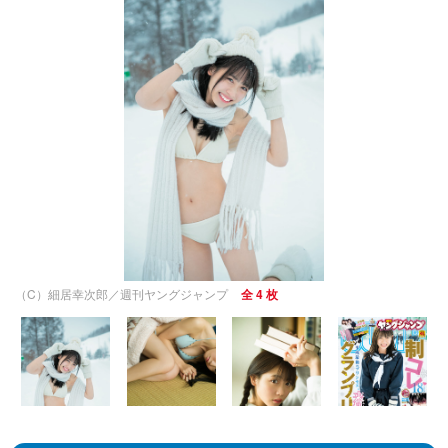
（C）細居幸次郎／週刊ヤングジャンプ
全 4 枚