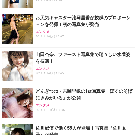
お天気キャスター池岡星香が抜群のプロポーシ
ョンを発揮！初の写真集が発売
エンタメ
2019.1.14(月) 18:07
山田杏奈、ファースト写真集で瑞々しい水着姿
を披露！
エンタメ
2019.1.14(月) 17:45
どんぎつね・吉岡里帆の1st写真集「ぼくのそば
にきみがいる」が公開！
エンタメ
2018.12.19(水) 22:07
佐川郵便で働く55人が登場！写真集『佐川女
子』が発売