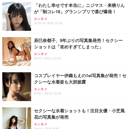
ョン PCチェア 通気性メッシュ ゲーミング/勉強/事
「わたし幸せです本当に」ニジマス・来栖りん
務用 おしゃれ パソコンチェア (ブラック)
が「制コレ18」グランンプリで喜び爆発！
Sezlife オフィスチェア デスクチェア 疲れない テレ
【整備済み品】Dell E2724HS 27インチ 液晶モニタ
Smart Basic(スマートベーシック) 【Amazon.co.jp
エンタメ
ワーク チェア 強化バックレスト 30度ロッキング機
ー フルHD（1920×1080）VA 非光沢 HDMI/DisplayP
限定】 Smart Basic アイリスオーヤマ ペットシーツ
2018.10.18(木) 15:30
能 人間工学 椅子 腰サポート 90度跳ね上げ式アーム
ort/VGA スピーカー内蔵 高さ調整 スイベル VESA対
超厚型 お徳用 ワイド 100枚入 (x 1) (ケース販売)
レスト 3Dヘッドレスト ハンガー付き 高反発クッシ
応 ComfortView ビジネス向け
￥7,680
￥15,800
￥3,670
ョン PCチェア 通気性メッシュ ゲーミング/勉強/事
辰巳奈都子、9年ぶりの写真集発売！セクシー
務用 おしゃれ パソコンチェア (ホワイト)
ショットは「攻めすぎてしまった」
ANDWINT オフィスチェア デスクチェア 肘なし メ
【MiniLED/24.5inch/280Hz/FHD】GRAPHT THE S
アイリスオーヤマ ペットシーツ 超厚型 お徳用 レギ
ッシュ 通気性 ランバーサポート付き 腰サポート ガ
HOOTER Gaming Monitor 24” Essential ゲーミン
エンタメ
ュラー 200枚入【Amazon.co.jp限定】
ス圧無段階昇降 360度回転 キャスター付き コンパク
グモニター QD 24.5インチ 1ms FHD 量子ドット 残
2019.1.26(土) 20:24
ト 幅52×奥行58.5×高さ84～96cm テレワーク 在宅
像低減 (3年保証 | 輝点保証 | 日本メーカー)
￥3,731
￥4,139
￥34,980
勤務 ブラック
コスプレイヤー伊織もえの1st写真集が発売！セ
クシーな水着姿も大胆披露
エンタメ
2019.1.26(土) 15:38
セクシーな水着ショットも！注目女優・小芝風
花の写真集が発売
エンタメ
2019.1.25(金) 8:42