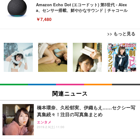
Amazon Echo Dot (エコードット) 第5世代 - Alex
a、センサー搭載、鮮やかなサウンド｜チャコール
￥7,480
>> もっと見る
[EdoErgo] オフィスチェア 椅子 テレワーク 疲れな
EIZO ビジネス向けプレミアムモニター | FlexScan
Amazonベーシック ペットシーツ 薄型 レギュラー 1
い 跳ね上げ式アームレスト コンパクト 約105度ロッ
EV3240X-WT | 31.5型4K UHD・USB Type-C・ホワ
回使い捨て 無香料 ホワイト 300枚
キング pc 事務椅子 360度回転 座面昇降 強化ナイロ
イト
ン樹脂ベース 通気性メッシュ 在宅ワーク H-WY01
￥3,373
￥5,699
￥105,595
(黒網+黒枠+黒足)
EIZO ビジネス向けプレミアムモニター | FlexScan
SIHOO B100 オフィスチェア／デスクチェア メッシ
Amazonベーシック ペットシーツ 厚型 ワイド 42枚
EV2740X-WT | 27.0型4K UHD・USB Type-C・ホワ
ュチェア 人間工学 疲れない ブラック
x2袋(84枚) ホワイト(吸収面:ライトブルー)
関連ニュース
イト
￥27,999
￥3,234
￥109,572
橋本環奈、久松郁実、伊織もえ……セクシー写
真集続々！注目の写真集まとめ
Sezlife オフィスチェア デスクチェア 疲れない テレ
【純正品】27"ゲーミングモニター DualSense 充電
ネオ・ルーライフ ネオ・オムツ L 中型犬用 26枚入
エンタメ
ワーク チェア 強化バックレスト 30度ロッキング機
フック付き（CFI-ZDM1J）
り 単品
2019.2.9(土) 11:00
能 人間工学 椅子 腰サポート 90度跳ね上げ式アーム
レスト 3Dヘッドレスト ハンガー付き 高反発クッシ
￥49,979
￥1,800
￥7,680