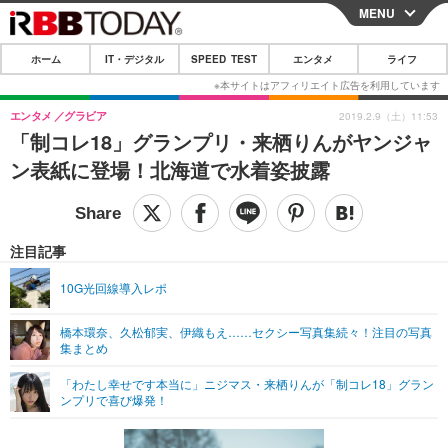
MENU
CLOSE
ホーム
IT・デジタル
SPEED TEST
エンタメ
ライフ
ホーム
IT・デジタル
エンタメ
グラビア
2019.2.9（土）11:53
「制コレ18」グランプリ・来栖りんがヤンジャ
IT・デジタルTOP
スマートフォン
SPEED TEST
ン表紙に登場！北海道で水着姿披露
ネタ
ガジェット・ツール
エンタメ
ショッピング
その他
エンタメTOP
映画・ドラマ
ライフ
注目記事
韓流・K-POP
韓国・芸能
ライフTOP
グルメ
リリース一覧
10G光回線導入レポ
音楽
スポーツ
ペット
ショッピング
プッシュ通知の停止方法
橋本環奈、久松郁実、伊織もえ……セクシー写真集続々！注目の写真
集まとめ
グラビア
ブログ
その他
「わたし幸せです本当に」ニジマス・来栖りんが「制コレ18」グラン
ショッピング
その他
ンプリで喜び爆発！