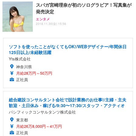
スパガ宮崎理奈が初のソログラビア！写真集が
発売決定
エンタメ
2018.11.30(金) 15:56
ソフトを使ったことがなくてもOK!/WEBデザイナー/年間休日
125日以上/未経験活躍
Yts株式会社
神奈川県
月給28万円～50万円
正社員
総合建設コンサルタント会社で設計業務のお仕事!/主婦・主夫
歓迎・土日休み・稼げる/9:30〜17:30/スタッフ・アクティオ
パシフィックコンサルタンツ株式会社
東京都
月給26万8,000円～41万円
正社員