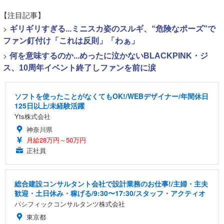
【注目記事】
>
ギリギリすぎる...ミニスカ姿のスルギ、“危険なポーズ”で
ファン釘付け「これは反則」「わぁ」
>
何を意味するのか...めったに泣かないBLACKPINK・ジ
ス、10周年イベント終了しファンを前に涙
ソフトを使ったことがなくてもOK!/WEBデザイナー/年間休日
125日以上/未経験活躍
Yts株式会社
神奈川県
月給28万円～50万円
正社員
総合建設コンサルタント会社で設計業務のお仕事!/主婦・主夫
歓迎・土日休み・稼げる/9:30〜17:30/スタッフ・アクティオ
パシフィックコンサルタンツ株式会社
東京都