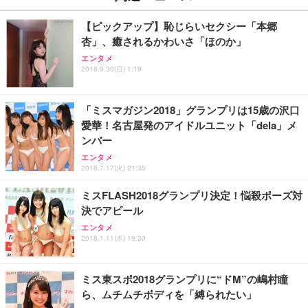
￥27,999
￥3,234
￥109,572
【ピックアップ】恥じらいセクシー「本郷
杏」、癒されるかわいさ「ほのか」
Sezlife オフィスチェア デスクチェア 疲れない テレ
【純正品】27"ゲーミングモニター DualSense 充電
ネオ・ルーライフ ネオ・オムツ L 中型犬用 26枚入
エンタメ
ワーク チェア 強化バックレスト 30度ロッキング機
フック付き（CFI-ZDM1J）
り 単品
2018.9.30(日) 1:19
能 人間工学 椅子 腰サポート 90度跳ね上げ式アーム
レスト 3Dヘッドレスト ハンガー付き 高反発クッシ
￥49,979
￥1,800
￥7,680
ョン PCチェア 通気性メッシュ ゲーミング/勉強/事
「ミスマガジン2018」グランプリは15歳の沢口
務用 おしゃれ パソコンチェア (ブラック)
愛華！名古屋発のアイドルユニット「dela」メ
Sezlife オフィスチェア デスクチェア 疲れない テレ
【整備済み品】Dell E2724HS 27インチ 液晶モニタ
Smart Basic(スマートベーシック) 【Amazon.co.jp
ンバー
ワーク チェア 強化バックレスト 30度ロッキング機
ー フルHD（1920×1080）VA 非光沢 HDMI/DisplayP
限定】 Smart Basic アイリスオーヤマ ペットシーツ
能 人間工学 椅子 腰サポート 90度跳ね上げ式アーム
ort/VGA スピーカー内蔵 高さ調整 スイベル VESA対
超厚型 お徳用 ワイド 100枚入 (x 1) (ケース販売)
エンタメ
レスト 3Dヘッドレスト ハンガー付き 高反発クッシ
応 ComfortView ビジネス向け
2018.7.17(火) 21:35
￥7,680
￥15,800
￥3,670
ョン PCチェア 通気性メッシュ ゲーミング/勉強/事
務用 おしゃれ パソコンチェア (ホワイト)
ミスFLASH2018グランプリ決定！悩殺ポーズ対
決でアピール
ANDWINT オフィスチェア デスクチェア 肘なし メ
【MiniLED/24.5inch/280Hz/FHD】GRAPHT THE S
アイリスオーヤマ ペットシーツ 超厚型 お徳用 レギ
ッシュ 通気性 ランバーサポート付き 腰サポート ガ
HOOTER Gaming Monitor 24” Essential ゲーミン
エンタメ
ュラー 200枚入【Amazon.co.jp限定】
ス圧無段階昇降 360度回転 キャスター付き コンパク
グモニター QD 24.5インチ 1ms FHD 量子ドット 残
2018.1.11(木) 19:30
ト 幅52×奥行58.5×高さ84～96cm テレワーク 在宅
像低減 (3年保証 | 輝点保証 | 日本メーカー)
￥3,731
￥4,139
￥34,980
勤務 ブラック
ミス東スポ2018グランプリに“ドM”の嶋村瞳
ら、ムチムチボディを「縛られたい」