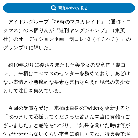
写真をすべて見る
アイドルグループ「26時のマスカレイド」（通称：ニ
ジマス）の来栖りんが『週刊ヤングジャンプ』（集英
社）のオーディション企画「制コレ18（イチハチ）」の
グランプリに輝いた。
約10年ぶりに復活を果たした美少女の登竜門「制コ
レ」。来栖はニジマスのセンターを務めており、あどけ
ない表情と小悪魔的な要素を兼ねそらえた現代の美少女
として注目を集めている。
今回の受賞を受け、来栖は自身のTwitterを更新すると
「改めまして応援してくださった皆さん本当に有難うご
ざいました」と感謝をつづり、「結果を聞いた時は何が
何だか分からないくらい本当に嬉しくてね、特典会で涙