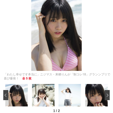
「わたし幸せです本当に」ニジマス・来栖りんが「制コレ18」グランンプリで
喜び爆発！
全 5 枚
‹
1
/
2