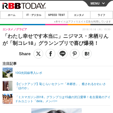
MENU
CLOSE
ホーム
IT・デジタル
SPEED TEST
エンタメ
ライフ
ホーム
IT・デジタル
エンタメ
グラビア
2018.10.18（木）15:30
「わたし幸せです本当に」ニジマス・来栖りん
IT・デジタルTOP
スマートフォン
SPEED TEST
が「制コレ18」グランンプリで喜び爆発！
ネタ
ガジェット・ツール
エンタメ
ショッピング
その他
エンタメTOP
映画・ドラマ
ライフ
注目記事
韓流・K-POP
韓国・芸能
ライフTOP
グルメ
リリース一覧
10G光回線導入レポ
音楽
スポーツ
ペット
ショッピング
プッシュ通知の停止方法
【ピックアップ】恥じらいセクシー「本郷杏」、癒されるかわいさ
「ほのか」
グラビア
ブログ
その他
「ミスマガジン2018」グランプリは15歳の沢口愛華！名古屋発のアイ
ショッピング
その他
ドルユニット「dela」メンバー