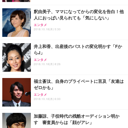
釈由美子、ママになってからの変化を告白！他
人におっぱい見られても「気にしない」
エンタメ
2018.10.18(木) 5:30
井上和香、出産後のバストの変化明かす「Fか
らJ」
エンタメ
2018.10.18(木) 8:26
福士蒼汰、自身のプライベートに言及「友達は
ゼロかも」
エンタメ
2018.10.18(木) 6:00
加藤諒、子役時代の残酷オーディション明か
す 審査員からは「顔がアレ」