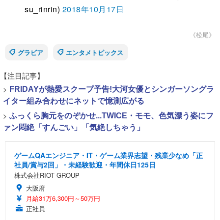
su_rinrin)
2018年10月17日
《松尾》
グラビア
エンタメトピックス
【注目記事】
>
FRIDAYが熱愛スクープ予告!大河女優とシンガーソングラ
イター組み合わせにネットで憶測広がる
>
ふっくら胸元をのぞかせ...TWICE・モモ、色気漂う姿にフ
ァン悶絶「すんごい」「気絶しちゃう」
ゲームQAエンジニア・IT・ゲーム業界志望・残業少なめ「正
社員/賞与2回」・未経験歓迎・年間休日125日
株式会社RIOT GROUP
大阪府
月給31万6,300円～50万円
正社員