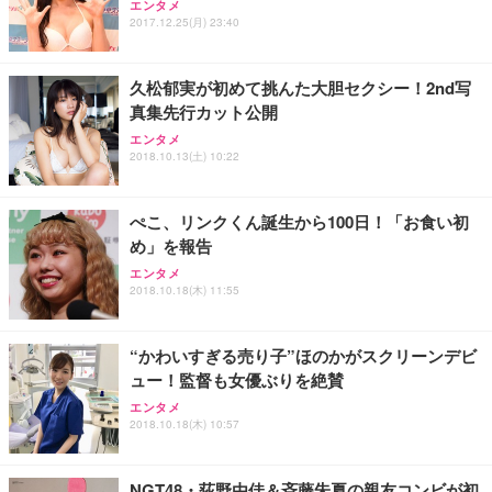
エンタメ
2017.12.25(月) 23:40
久松郁実が初めて挑んた大胆セクシー！2nd写
真集先行カット公開
エンタメ
2018.10.13(土) 10:22
ぺこ、リンクくん誕生から100日！「お食い初
め」を報告
エンタメ
2018.10.18(木) 11:55
“かわいすぎる売り子”ほのかがスクリーンデビ
ュー！監督も女優ぶりを絶賛
エンタメ
2018.10.18(木) 10:57
NGT48・荻野由佳＆斉藤朱夏の親友コンビが初