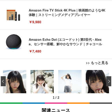
Amazon Fire TV Stick 4K Plus | 映画館のような4K
体験 | ストリーミングメディアプレイヤー
￥9,980
Amazon Echo Dot (エコードット) 第5世代 - Alex
a、センサー搭載、鮮やかなサウンド｜チャコール
￥7,480
>> もっと見る
[EdoErgo] オフィスチェア 椅子 テレワーク 疲れな
EIZO ビジネス向けプレミアムモニター | FlexScan
Amazonベーシック ペットシーツ 薄型 レギュラー 1
い 跳ね上げ式アームレスト コンパクト 約105度ロッ
EV3240X-WT | 31.5型4K UHD・USB Type-C・ホワ
‹
回使い捨て 無香料 ホワイト 300枚
キング pc 事務椅子 360度回転 座面昇降 強化ナイロ
イト
ン樹脂ベース 通気性メッシュ 在宅ワーク H-WY01
￥3,373
￥5,699
￥105,595
(黒網+黒枠+黒足)
1
/
2
EIZO ビジネス向けプレミアムモニター | FlexScan
SIHOO B100 オフィスチェア／デスクチェア メッシ
Amazonベーシック ペットシーツ 厚型 ワイド 42枚
EV2740X-WT | 27.0型4K UHD・USB Type-C・ホワ
ュチェア 人間工学 疲れない ブラック
x2袋(84枚) ホワイト(吸収面:ライトブルー)
関連ニュース
イト