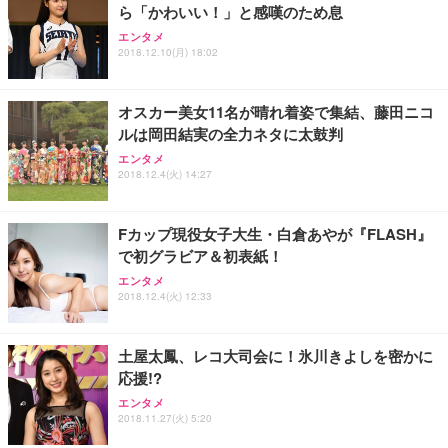
ら「かわいい！」と感嘆のため息
Sezlife オフィスチェア デスクチェア 疲れない テレ
【純正品】27"ゲーミングモニター DualSense 充電
ネオ・ルーライフ ネオ・オムツ L 中型犬用 26枚入
エンタメ
ワーク チェア 強化バックレスト 30度ロッキング機
2018.12.10(月) 18:02
フック付き（CFI-ZDM1J）
り 単品
能 人間工学 椅子 腰サポート 90度跳ね上げ式アーム
レスト 3Dヘッドレスト ハンガー付き 高反発クッシ
￥49,979
￥1,800
￥7,680
ョン PCチェア 通気性メッシュ ゲーミング/勉強/事
オスカー美女11名が晴れ着姿で集結、藤田ニコ
務用 おしゃれ パソコンチェア (ブラック)
ルは岡田結実の全力ネタに太鼓判
Sezlife オフィスチェア デスクチェア 疲れない テレ
【整備済み品】Dell E2724HS 27インチ 液晶モニタ
Smart Basic(スマートベーシック) 【Amazon.co.jp
エンタメ
ワーク チェア 強化バックレスト 30度ロッキング機
ー フルHD（1920×1080）VA 非光沢 HDMI/DisplayP
限定】 Smart Basic アイリスオーヤマ ペットシーツ
2018.12.4(火) 14:27
能 人間工学 椅子 腰サポート 90度跳ね上げ式アーム
ort/VGA スピーカー内蔵 高さ調整 スイベル VESA対
超厚型 お徳用 ワイド 100枚入 (x 1) (ケース販売)
レスト 3Dヘッドレスト ハンガー付き 高反発クッシ
応 ComfortView ビジネス向け
￥7,680
￥15,800
￥3,670
ョン PCチェア 通気性メッシュ ゲーミング/勉強/事
Fカップ現役女子大生・白倉あやが『FLASH』
務用 おしゃれ パソコンチェア (ホワイト)
で初グラビア＆初表紙！
ANDWINT オフィスチェア デスクチェア 肘なし メ
【MiniLED/24.5inch/280Hz/FHD】GRAPHT THE S
アイリスオーヤマ ペットシーツ 超厚型 お徳用 レギ
ッシュ 通気性 ランバーサポート付き 腰サポート ガ
HOOTER Gaming Monitor 24” Essential ゲーミン
エンタメ
ュラー 200枚入【Amazon.co.jp限定】
ス圧無段階昇降 360度回転 キャスター付き コンパク
グモニター QD 24.5インチ 1ms FHD 量子ドット 残
2018.12.4(火) 12:33
ト 幅52×奥行58.5×高さ84～96cm テレワーク 在宅
像低減 (3年保証 | 輝点保証 | 日本メーカー)
￥3,731
￥4,139
￥34,980
勤務 ブラック
土屋太鳳、レコ大司会に！氷川きよしを密かに
応援!?
エンタメ
2018.11.27(火) 5:20