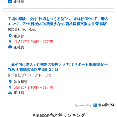
正社員
工場の経験、次は“技術をつくる側”へ。未経験OKのIT・組込
エンジニア/土日祝休み/残業少なめ/資格取得支援あり/新宿駅
株式会社TechRoad
東京都
月給24万3,000円～27万円
正社員
「新卒向け求人」IT機器の管理と入力/ITサポート事務/通勤手
当あり/川崎市幸区中幸町2丁目
株式会社プロジェクトトリガー
神奈川県
月給25万8,100円～32万円
正社員
Sponsored by
Amazon売れ筋ランキング