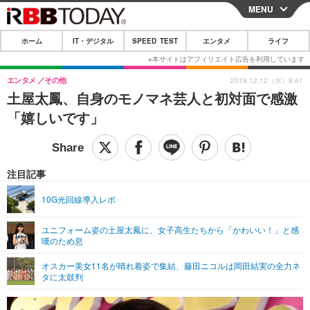
MENU
CLOSE
ホーム
IT・デジタル
SPEED TEST
エンタメ
ライフ
ホーム
IT・デジタル
エンタメ
その他
2018.12.12（水）8:41
土屋太鳳、自身のモノマネ芸人と初対面で感激
IT・デジタルTOP
スマートフォン
SPEED TEST
「嬉しいです」
ネタ
ガジェット・ツール
エンタメ
ショッピング
その他
エンタメTOP
映画・ドラマ
ライフ
注目記事
韓流・K-POP
韓国・芸能
ライフTOP
グルメ
リリース一覧
10G光回線導入レポ
音楽
スポーツ
ペット
ショッピング
プッシュ通知の停止方法
ユニフォーム姿の土屋太鳳に、女子高生たちから「かわいい！」と感
嘆のため息
グラビア
ブログ
その他
オスカー美女11名が晴れ着姿で集結、藤田ニコルは岡田結実の全力ネ
ショッピング
その他
タに太鼓判