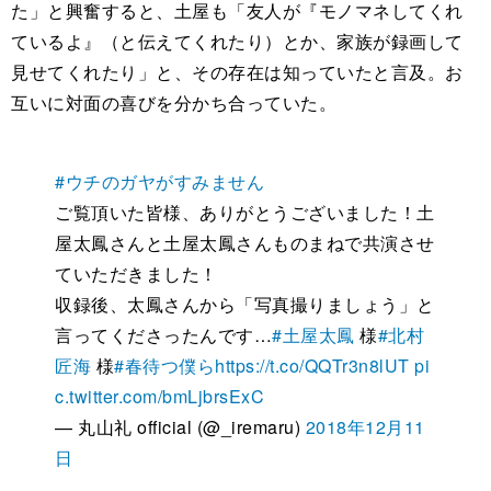
た」と興奮すると、土屋も「友人が『モノマネしてくれ
ているよ』（と伝えてくれたり）とか、家族が録画して
見せてくれたり」と、その存在は知っていたと言及。お
互いに対面の喜びを分かち合っていた。
#ウチのガヤがすみません
ご覧頂いた皆様、ありがとうございました！土
屋太鳳さんと土屋太鳳さんものまねで共演させ
ていただきました！
収録後、太鳳さんから「写真撮りましょう」と
言ってくださったんです…
#土屋太鳳
様
#北村
匠海
様
#春待つ僕ら
https://t.co/QQTr3n8lUT
pi
c.twitter.com/bmLjbrsExC
— 丸山礼 official (@_iremaru)
2018年12月11
日