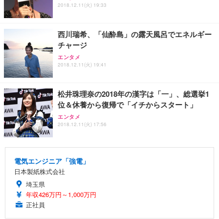
2018.12.11(火) 19:33
西川瑞希、「仙酔島」の露天風呂でエネルギー
チャージ
エンタメ
2018.12.11(火) 19:41
松井珠理奈の2018年の漢字は「一」、総選挙1
位＆休養から復帰で「イチからスタート」
エンタメ
2018.12.11(火) 17:56
電気エンジニア「強電」
日本製紙株式会社
埼玉県
年収426万円～1,000万円
正社員