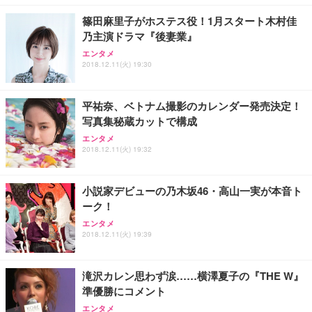
篠田麻里子がホステス役！1月スタート木村佳
乃主演ドラマ『後妻業』
エンタメ
2018.12.11(火) 19:30
平祐奈、ベトナム撮影のカレンダー発売決定！
写真集秘蔵カットで構成
エンタメ
2018.12.11(火) 19:32
小説家デビューの乃木坂46・高山一実が本音ト
ーク！
エンタメ
2018.12.11(火) 19:39
滝沢カレン思わず涙……横澤夏子の『THE W』
準優勝にコメント
エンタメ