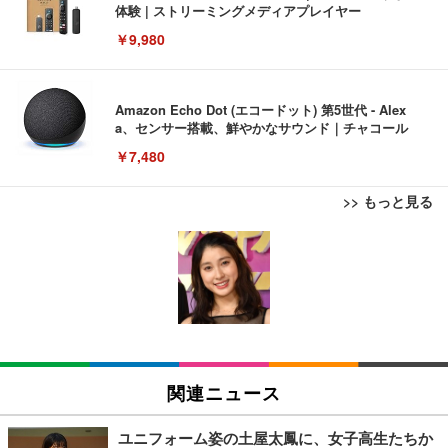
体験 | ストリーミングメディアプレイヤー
￥9,980
Amazon Echo Dot (エコードット) 第5世代 - Alex
a、センサー搭載、鮮やかなサウンド｜チャコール
￥7,480
>> もっと見る
[EdoErgo] オフィスチェア 椅子 テレワーク 疲れな
EIZO ビジネス向けプレミアムモニター | FlexScan
Amazonベーシック ペットシーツ 薄型 レギュラー 1
い 跳ね上げ式アームレスト コンパクト 約105度ロッ
EV3240X-WT | 31.5型4K UHD・USB Type-C・ホワ
回使い捨て 無香料 ホワイト 300枚
キング pc 事務椅子 360度回転 座面昇降 強化ナイロ
イト
ン樹脂ベース 通気性メッシュ 在宅ワーク H-WY01
￥3,373
￥5,699
￥105,595
(黒網+黒枠+黒足)
EIZO ビジネス向けプレミアムモニター | FlexScan
SIHOO B100 オフィスチェア／デスクチェア メッシ
Amazonベーシック ペットシーツ 厚型 ワイド 42枚
EV2740X-WT | 27.0型4K UHD・USB Type-C・ホワ
ュチェア 人間工学 疲れない ブラック
x2袋(84枚) ホワイト(吸収面:ライトブルー)
関連ニュース
イト
￥27,999
￥3,234
￥109,572
ユニフォーム姿の土屋太鳳に、女子高生たちか