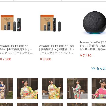
Amazon Echo Dot (
Amazon Fire TV Stick 4K
Amazon Fire TV Stick 4K Plus
ドット) 第5世代 - Ale
Select | 4Kの高画質ストリー
| 映画館のような4K体験 | スト
センサー搭載、鮮やか
ミング | ストリーミングメデ
リーミングメディアプレイヤ
サウンド｜チャコール
￥7,480
ィアプレイヤー
ー
￥7,980
￥9,980
>> もっ