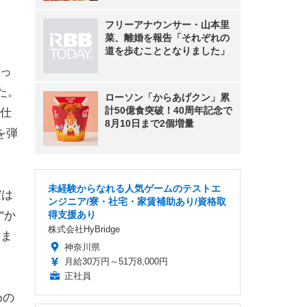
フリーアナウンサー・山本里
菜、離婚を報告「それぞれの
道を歩むこととなりました」
っ
た。
ローソン「からあげクン」累
計50億食突破！40周年記念で
仕
8月10日まで2個増量
を弾
未経験からなれる人気ゲームのテストエ
実は
ンジニア/寮・社宅・家賃補助あり/資格取
“か
得支援あり
株式会社HyBridge
いま
神奈川県
月給30万円～51万8,000円
正社員
めの