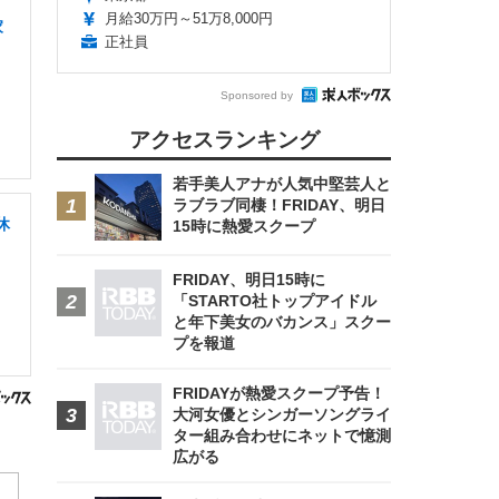
月給30万円～51万8,000円
家
正社員
Sponsored by
アクセスランキング
若手美人アナが人気中堅芸人と
ラブラブ同棲！FRIDAY、明日
休
15時に熱愛スクープ
FRIDAY、明日15時に
「STARTO社トップアイドル
と年下美女のバカンス」スクー
プを報道
FRIDAYが熱愛スクープ予告！
大河女優とシンガーソングライ
ター組み合わせにネットで憶測
広がる