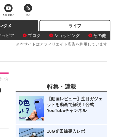
YouTube
RSS
ンタメ
ライフ
グラビア
ブログ
ショッピング
その他
※本サイトはアフィリエイト広告を利用しています
時27分
特集・連載
の
【動画レビュー】注目ガジェ
ットを動画で解説！公式
YouTubeチャンネル
10G光回線導入レポ