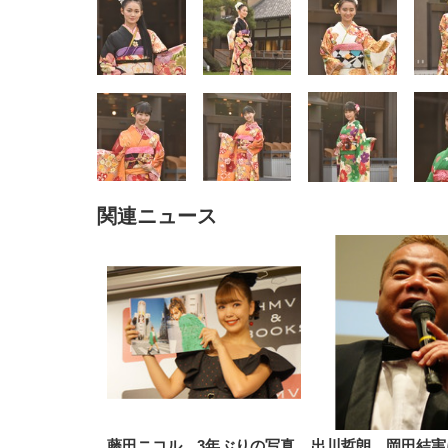
EIZO ビジネス向けプレミア
EIZO ビジネス向けプレミア
【純
[EdoErgo] オフィスチェア 椅
Amazonベーシック ペットシ
SIHOO B100 オフィスチェア
Amazonベーシック ペットシ
ムモニター | FlexScan
ムモニター | FlexScan
ニタ
子 テレワーク 疲れない 跳ね
ーツ 薄型 レギュラー 1回使い
／デスクチェア メッシュチェ
ーツ 厚型 ワイド 42枚x2袋(84
EV3240X-WT | 31.5型4K
EV2740X-WT | 27.0型4K
ク付
上げ式アームレスト コンパク
捨て 無香料 ホワイト 300枚
ア 人間工学 疲れない ブラッ
枚) ホワイト(吸収面:ライトブ
UHD・USB Type-C・ホワイ
UHD・USB Type-C・ホワイ
ト 約105度ロッキング pc 事務
￥105,595
￥109,572
ク
ルー)
￥4
ト
ト
￥5,699
￥3,373
￥27,999
￥3,234
椅子 360度回転 座面昇降 強化
ナイロン樹脂ベース 通気性メ
ッシュ 在宅ワーク H-
WY01(黒網+黒枠+黒足)
関連ニュース
藤田ニコル、3年ぶりの写真
出川哲朗、岡田結実