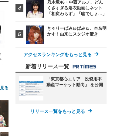
乃木坂46・中西アルノ、どん
くさすぎる浴衣動画にネット
「相変わらず」「嘘でしょ…」
きゃりーぱみゅぱみゅ、本名明
かす！由来にスタジオ驚き
アクセスランキングをもっと見る
エコー
xa、
な
新着リリース一覧
「東京都心エリア 投資用不
動産マーケット動向」 を公開
と見る
リリース一覧をもっと見る