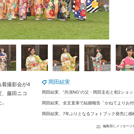
岡田結実
着撮影会が4
岡田結実、“共演NG”の父・岡田圭右と初2ショッ
実、藤田ニコ
た。
編集部にメッセージ