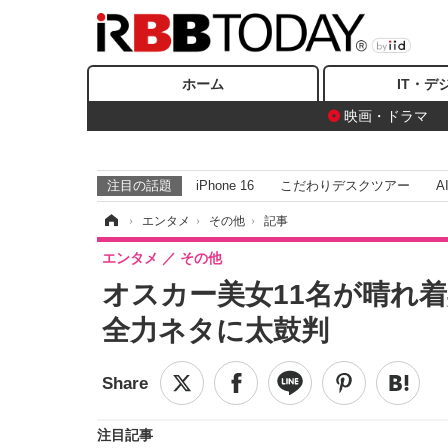
ホーム
IT・デ
映画・ドラマ
注目の話題
iPhone 16
こだわりデスクツアー
A
ホーム
›
エンタメ
›
その他
›
記事
エンタメ
その他
オスカー美女11名が晴れ
全力ネタに太鼓判
注目記事