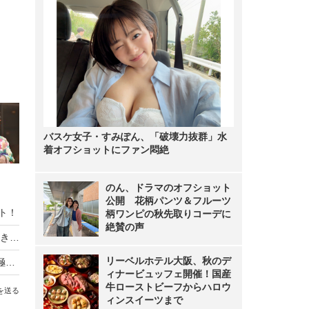
バスケ女子・すみぽん、「破壊力抜群」水
着オフショットにファン悶絶
のん、ドラマのオフショット
公開 花柄パンツ＆フルーツ
ト！
柄ワンピの秋先取りコーデに
絶賛の声
岡田結実、全文直筆で結婚報告「かねてよりお付き合いをさせていただいてる方と…」
リーベルホテル大阪、秋のデ
岡田結実、7年ぶりとなるフォトブック発売に感極まり涙「パパに泣くなって怒られちゃう」
ィナービュッフェ開催！国産
牛ローストビーフからハロウ
を送る
ィンスイーツまで