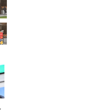
FHD】
ェ
ット
 メ
レギ
 ゲ
ーサ
ンチ
 ガ
 (3
回
ー)
ンパ
高さ
 在
食