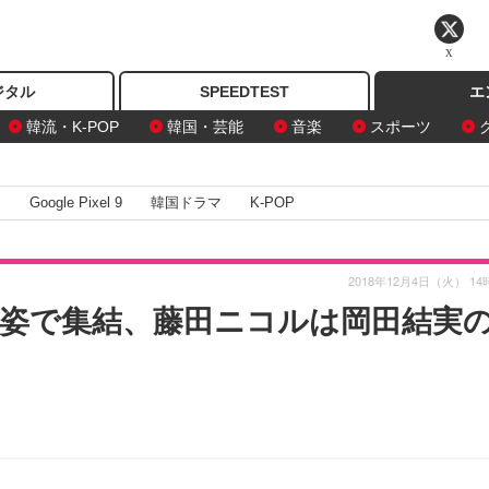
X
ジタル
SPEEDTEST
エ
韓流・K-POP
韓国・芸能
音楽
スポーツ
I
Google Pixel 9
韓国ドラマ
K-POP
2018年12月4日（火） 14
着姿で集結、藤田ニコルは岡田結実