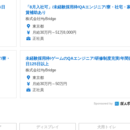
休日
「8月入社可」/未経験採用枠/QAエンジニア/寮・社宅・
賃補助あり
株式会社HyBridge
東京都
月給30万円～51万8,000円
正社員
/寮・
未経験採用枠/ゲームのQAエンジニア/研修制度充実/年間
日125日以上
株式会社HyBridge
東京都
月給30万円～50万円
正社員
Sponsored by
ア
ディスプレイ
犬用トイレ