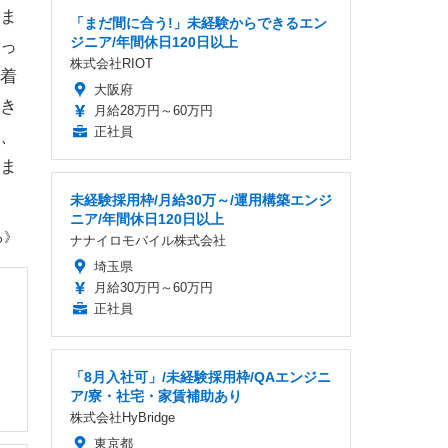
ま
「まだ間に合う!」未経験からできるエン
ジニア/年間休日120日以上
っ
株式会社RIOT
着
大阪府
き
月給28万円～60万円
正社員
、
ま
未経験採用枠/月給30万～/運用構築エンジ
ニア/年間休日120日以上
ろ》
ナナイロモバイル株式会社
埼玉県
月給30万円～60万円
正社員
「8月入社可」/未経験採用枠/QAエンジニ
ア/寮・社宅・家賃補助あり
株式会社HyBridge
東京都