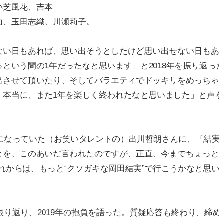
小芝風花、吉本
由、玉田志織、川瀬莉子。
い日もあれば、思い出そうとしたけど思い出せない日もあ
という間の1年だったなと思います」と2018年を振り返っ
出させて頂いたり、そしてバラエティでドッキリをめっちゃ
、本当に、また1年を楽しく終われたなと思いました」と声
になっていた（お笑いタレントの）出川哲朗さんに、『結
とを、このあいだ言われたのですが、正直、今までちょっと
れからは、もっと“クソガキな岡田結実”で行こうかなと思
振り返り、2019年の抱負を語った。質疑応答も終わり、締