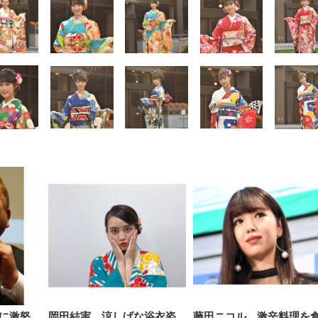
【整備済み品】Dell
【MiniLED/24.5inch/280Hz/
正品】27"ゲーミングモ
ANDWINT オフィスチ
アイリスオーヤマ ペ
Sezlife オフィスチェア デスク
ネオ・ルーライフ ネオ・オム
E2724HS 27インチ 液晶モ
Sezlife オフィスチェア デスク
Smart Basic(スマートベーシ
GRAPHT THE SHOOTER
ー DualSense 充電フッ
ア デスクチェア 肘なし
シーツ 超厚型 お徳用 
チェア 疲れない テレワーク
ツ L 中型犬用 26枚入り 単品
ニター フル
チェア 疲れない テレワーク
ック) 【Amazon.co.jp限定】
Gaming Monitor 24” Essential
き（CFI-ZDM1J）
ッシュ 通気性 ランバ
ュラー 200枚入
チェア 強化バックレスト 30
HD（1920×1080）VA 非光
チェア 強化バックレスト 30度
Smart Basic アイリスオーヤマ
ーミングモニター QD 24.5イ
ポート付き 腰サポート
【Amazon.co.jp限定】
￥1,800
￥15,800
￥34,980
9,979
度ロッキング機能 人間工学 椅
沢 HDMI/DisplayPort/VGA
ロッキング機能 人間工学 椅子
ペットシーツ 超厚型 お徳用
￥4,139
￥3,731
1ms FHD 量子ドット 残像低減
ス圧無段階昇降 360度
￥7,680
￥7,680
￥3,670
子 腰サポート 90度跳ね上げ
スピーカー内蔵 高さ調整 ス
腰サポート 90度跳ね上げ式ア
ワイド 100枚入 (x 1) (ケース
年保証 | 輝点保証 | 日本メーカ
転 キャスター付き コ
式アームレスト 3Dヘッドレス
イベル VESA対応
ームレスト 3Dヘッドレスト
販売)
クト 幅52×奥行58.5×
ト ハンガー付き 高反発クッシ
ComfortView ビジネス向け
ハンガー付き 高反発クッショ
84～96cm テレワーク
ョン PCチェア 通気性メッシ
ン PCチェア 通気性メッシュ
宅勤務 ブラック
ュ ゲーミング/勉強/事務用 お
ゲーミング/勉強/事務用 おし
しゃれ パソコンチェア (ブラ
ゃれ パソコンチェア (ホワイ
ック)
ト)
に激怒
岡田結実、涼しげな浴衣姿
藤田ニコル、激辛料理を