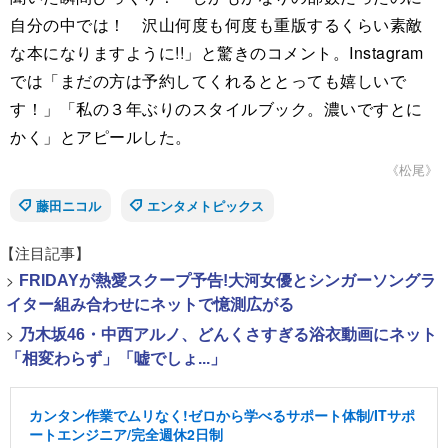
自分の中では！ 沢山何度も何度も重版するくらい素敵
な本になりますように!!」と驚きのコメント。Instagram
では「まだの方は予約してくれるととっても嬉しいで
す！」「私の３年ぶりのスタイルブック。濃いですとに
かく」とアピールした。
《松尾》
藤田ニコル
エンタメトピックス
【注目記事】
>
FRIDAYが熱愛スクープ予告!大河女優とシンガーソングラ
イター組み合わせにネットで憶測広がる
>
乃木坂46・中西アルノ、どんくさすぎる浴衣動画にネット
「相変わらず」「嘘でしょ...」
カンタン作業でムリなく!ゼロから学べるサポート体制/ITサポ
ートエンジニア/完全週休2日制