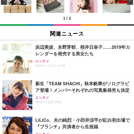
ン樹脂ベース 通気性メッシュ 在宅ワーク H-WY01
￥3,373
￥5,699
￥105,595
(黒網+黒枠+黒足)
1
/
2
EIZO ビジネス向けプレミアムモニター | FlexScan
SIHOO B100 オフィスチェア／デスクチェア メッシ
Amazonベーシック ペットシーツ 厚型 ワイド 42枚
EV2740X-WT | 27.0型4K UHD・USB Type-C・ホワ
ュチェア 人間工学 疲れない ブラック
x2袋(84枚) ホワイト(吸収面:ライトブルー)
関連ニュース
イト
￥27,999
￥3,234
￥109,572
浜辺美波、永野芽郁、桜井日奈子……2019年カ
レンダーを発売する美女たち
Sezlife オフィスチェア デスクチェア 疲れない テレ
【純正品】27"ゲーミングモニター DualSense 充電
ネオ・ルーライフ ネオ・オムツ L 中型犬用 26枚入
エンタメ
ワーク チェア 強化バックレスト 30度ロッキング機
2018.11.17(土) 10:35
フック付き（CFI-ZDM1J）
り 単品
能 人間工学 椅子 腰サポート 90度跳ね上げ式アーム
レスト 3Dヘッドレスト ハンガー付き 高反発クッシ
￥49,979
￥1,800
￥7,680
ョン PCチェア 通気性メッシュ ゲーミング/勉強/事
新生「TEAM SHACHI」秋本帆華がソログラビ
務用 おしゃれ パソコンチェア (ブラック)
ア登場！メンバーそれぞれの写真集発売も決定
Sezlife オフィスチェア デスクチェア 疲れない テレ
【整備済み品】Dell E2724HS 27インチ 液晶モニタ
Smart Basic(スマートベーシック) 【Amazon.co.jp
エンタメ
ワーク チェア 強化バックレスト 30度ロッキング機
ー フルHD（1920×1080）VA 非光沢 HDMI/DisplayP
限定】 Smart Basic アイリスオーヤマ ペットシーツ
2018.11.5(月) 9:22
能 人間工学 椅子 腰サポート 90度跳ね上げ式アーム
ort/VGA スピーカー内蔵 高さ調整 スイベル VESA対
超厚型 お徳用 ワイド 100枚入 (x 1) (ケース販売)
レスト 3Dヘッドレスト ハンガー付き 高反発クッシ
応 ComfortView ビジネス向け
￥7,680
￥15,800
￥3,670
ョン PCチェア 通気性メッシュ ゲーミング/勉強/事
LiLiCo、夫の純烈・小田井涼平が紅白初出場で
務用 おしゃれ パソコンチェア (ホワイト)
『ブランチ』共演者から生祝福
ANDWINT オフィスチェア デスクチェア 肘なし メ
【MiniLED/24.5inch/280Hz/FHD】GRAPHT THE S
アイリスオーヤマ ペットシーツ 超厚型 お徳用 レギ
ッシュ 通気性 ランバーサポート付き 腰サポート ガ
HOOTER Gaming Monitor 24” Essential ゲーミン
エンタメ