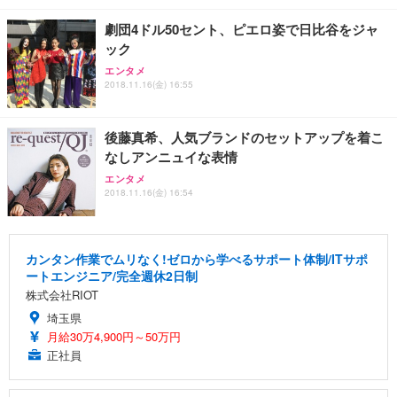
劇団4ドル50セント、ピエロ姿で日比谷をジャ
ック
エンタメ
2018.11.16(金) 16:55
後藤真希、人気ブランドのセットアップを着こ
なしアンニュイな表情
エンタメ
2018.11.16(金) 16:54
カンタン作業でムリなく!ゼロから学べるサポート体制/ITサポ
ートエンジニア/完全週休2日制
株式会社RIOT
埼玉県
月給30万4,900円～50万円
正社員