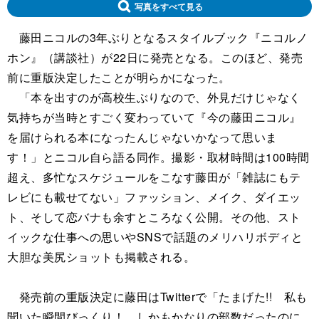
写真をすべて見る
藤田ニコルの3年ぶりとなるスタイルブック『ニコルノ
ホン』（講談社）が22日に発売となる。このほど、発売
前に重版決定したことが明らかになった。
「本を出すのが高校生ぶりなので、外見だけじゃなく
気持ちが当時とすごく変わっていて『今の藤田ニコル』
を届けられる本になったんじゃないかなって思いま
す！」とニコル自ら語る同作。撮影・取材時間は100時間
超え、多忙なスケジュールをこなす藤田が「雑誌にもテ
レビにも載せてない」ファッション、メイク、ダイエッ
ト、そして恋バナも余すところなく公開。その他、スト
イックな仕事への思いやSNSで話題のメリハリボディと
大胆な美尻ショットも掲載される。
発売前の重版決定に藤田はTwitterで「たまげた!! 私も
聞いた瞬間びっくり！ しかもかなりの部数だったのに