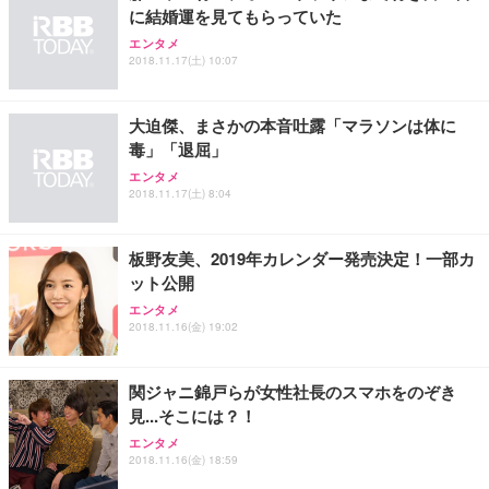
に結婚運を見てもらっていた
エンタメ
2018.11.17(土) 10:07
大迫傑、まさかの本音吐露「マラソンは体に
毒」「退屈」
エンタメ
2018.11.17(土) 8:04
板野友美、2019年カレンダー発売決定！一部カ
ット公開
エンタメ
2018.11.16(金) 19:02
関ジャニ錦戸らが女性社長のスマホをのぞき
見...そこには？！
エンタメ
2018.11.16(金) 18:59