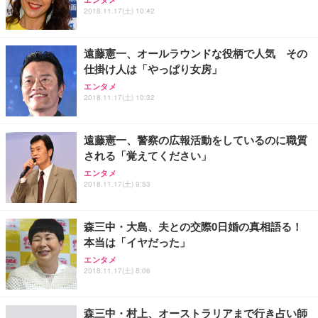
ュラー 200枚入【Amazon.co.jp限定】
ス圧無段階昇降 360度回転 キャスター付き コンパク
グモニター QD 24.5インチ 1ms FHD 量子ドット 残
2018.11.17(土) 10:42
ト 幅52×奥行58.5×高さ84～96cm テレワーク 在宅
像低減 (3年保証 | 輝点保証 | 日本メーカー)
￥3,731
￥4,139
￥34,980
勤務 ブラック
遠藤憲一、オールラウンドな役柄で人気 その
仕掛け人は「やっぱり女房」
エンタメ
2018.11.17(土) 10:32
遠藤憲一、警察の広報活動をしているのに職質
される「覚えてください」
エンタメ
2018.11.17(土) 9:53
森三中・大島、夫との交際0日婚の真相語る！
本当は「イヤだった」
エンタメ
2018.11.17(土) 8:06
森三中・村上、オーストラリアまで行き占い師