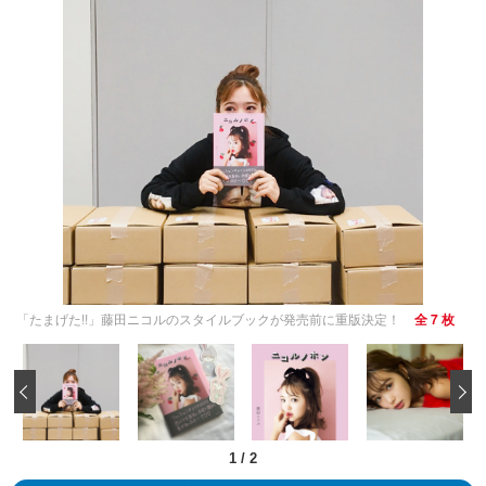
「たまげた!!」藤田ニコルのスタイルブックが発売前に重版決定！
全 7 枚
‹
1
/
2