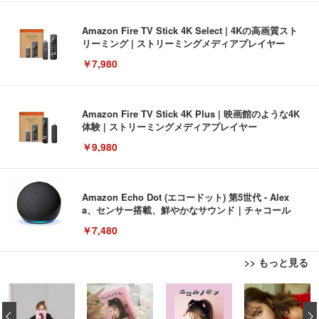
Amazon Fire TV Stick 4K Select | 4Kの高画質スト
リーミング | ストリーミングメディアプレイヤー
￥7,980
Amazon Fire TV Stick 4K Plus | 映画館のような4K
体験 | ストリーミングメディアプレイヤー
￥9,980
Amazon Echo Dot (エコードット) 第5世代 - Alex
a、センサー搭載、鮮やかなサウンド｜チャコール
￥7,480
>> もっと見る
[EdoErgo] オフィスチェア 椅子 テレワーク 疲れな
EIZO ビジネス向けプレミアムモニター | FlexScan
Amazonベーシック ペットシーツ 薄型 レギュラー 1
い 跳ね上げ式アームレスト コンパクト 約105度ロッ
EV3240X-WT | 31.5型4K UHD・USB Type-C・ホワ
‹
回使い捨て 無香料 ホワイト 300枚
キング pc 事務椅子 360度回転 座面昇降 強化ナイロ
イト