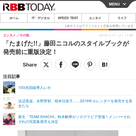
MENU
CLOSE
ホーム
IT・デジタル
SPEED TEST
エンタメ
ライフ
ホーム
IT・デジタル
エンタメ
その他
2018.11.17（土）11:48
「たまげた!!」藤田ニコルのスタイルブックが
IT・デジタルTOP
スマートフォン
SPEED TEST
発売前に重版決定！
ネタ
ガジェット・ツール
エンタメ
ショッピング
その他
エンタメTOP
映画・ドラマ
ライフ
注目記事
韓流・K-POP
韓国・芸能
ライフTOP
グルメ
リリース一覧
10G光回線導入レポ
音楽
スポーツ
ペット
ショッピング
プッシュ通知の停止方法
浜辺美波、永野芽郁、桜井日奈子……2019年カレンダーを発売する美
女たち
グラビア
ブログ
その他
新生「TEAM SHACHI」秋本帆華がソログラビア登場！メンバーそれ
ショッピング
その他
ぞれの写真集発売も決定