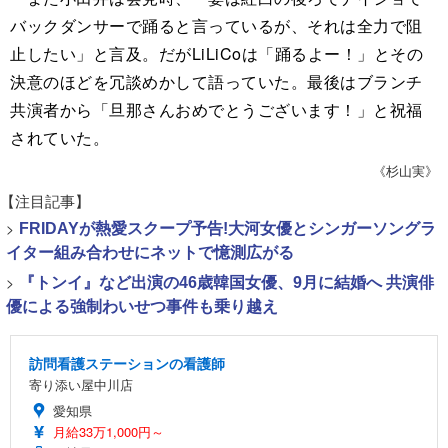
バックダンサーで踊ると言っているが、それは全力で阻
止したい」と言及。だがLiLiCoは「踊るよー！」とその
決意のほどを冗談めかして語っていた。最後はブランチ
共演者から「旦那さんおめでとうございます！」と祝福
されていた。
《杉山実》
【注目記事】
>
FRIDAYが熱愛スクープ予告!大河女優とシンガーソングラ
イター組み合わせにネットで憶測広がる
>
『トンイ』など出演の46歳韓国女優、9月に結婚へ 共演俳
優による強制わいせつ事件も乗り越え
訪問看護ステーションの看護師
寄り添い屋中川店
愛知県
月給33万1,000円～