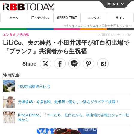
MENU
CLOSE
ホーム
IT・デジタル
SPEED TEST
エンタメ
ライフ
ホーム
IT・デジタル
エンタメ
その他
2018.11.17（土）10:42
LiLiCo、夫の純烈・小田井涼平が紅白初出場で
IT・デジタルTOP
スマートフォン
SPEED TEST
『ブランチ』共演者から生祝福
ネタ
ガジェット・ツール
エンタメ
ショッピング
その他
エンタメTOP
映画・ドラマ
ライフ
注目記事
韓流・K-POP
韓国・芸能
ライフTOP
グルメ
リリース一覧
10G光回線導入レポ
音楽
スポーツ
ペット
ショッピング
プッシュ通知の停止方法
元欅坂46・今泉佑唯、無邪気で愛らしい姿をグラビアで披露！
グラビア
ブログ
その他
King＆Prince、「ユーたち、紅白だから」初出場の吉報はジャニー社
ショッピング
その他
長から