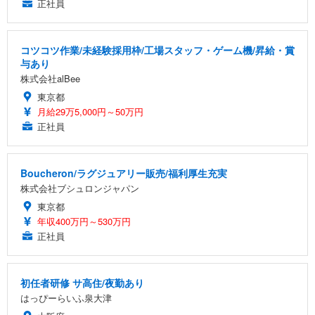
正社員
コツコツ作業/未経験採用枠/工場スタッフ・ゲーム機/昇給・賞
与あり
株式会社alBee
東京都
月給29万5,000円～50万円
正社員
Boucheron/ラグジュアリー販売/福利厚生充実
株式会社ブシュロンジャパン
東京都
年収400万円～530万円
正社員
初任者研修 サ高住/夜勤あり
はっぴーらいふ泉大津