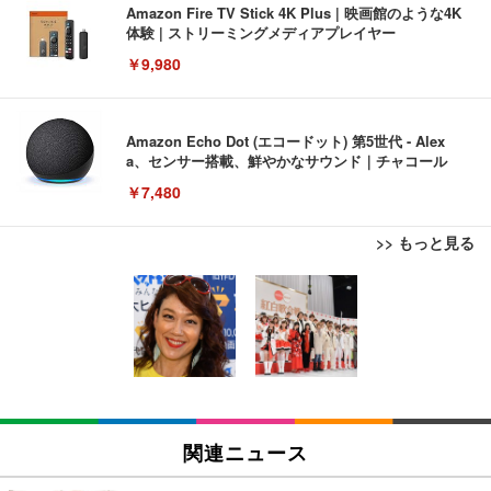
Amazon Fire TV Stick 4K Plus | 映画館のような4K
体験 | ストリーミングメディアプレイヤー
￥9,980
Amazon Echo Dot (エコードット) 第5世代 - Alex
a、センサー搭載、鮮やかなサウンド｜チャコール
￥7,480
>> もっと見る
[EdoErgo] オフィスチェア 椅子 テレワーク 疲れな
EIZO ビジネス向けプレミアムモニター | FlexScan
Amazonベーシック ペットシーツ 薄型 レギュラー 1
い 跳ね上げ式アームレスト コンパクト 約105度ロッ
EV3240X-WT | 31.5型4K UHD・USB Type-C・ホワ
回使い捨て 無香料 ホワイト 300枚
キング pc 事務椅子 360度回転 座面昇降 強化ナイロ
イト
ン樹脂ベース 通気性メッシュ 在宅ワーク H-WY01
￥3,373
￥5,699
￥105,595
(黒網+黒枠+黒足)
EIZO ビジネス向けプレミアムモニター | FlexScan
SIHOO B100 オフィスチェア／デスクチェア メッシ
Amazonベーシック ペットシーツ 厚型 ワイド 42枚
EV2740X-WT | 27.0型4K UHD・USB Type-C・ホワ
ュチェア 人間工学 疲れない ブラック
x2袋(84枚) ホワイト(吸収面:ライトブルー)
関連ニュース
イト
￥27,999
￥3,234
￥109,572