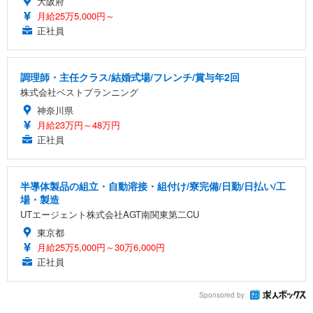
大阪府
月給25万5,000円～
正社員
調理師・主任クラス/結婚式場/フレンチ/賞与年2回
株式会社ベストプランニング
神奈川県
月給23万円～48万円
正社員
半導体製品の組立・自動溶接・組付け/寮完備/日勤/日払い/工
場・製造
UTエージェント株式会社AGT南関東第二CU
東京都
月給25万5,000円～30万6,000円
正社員
Sponsored by