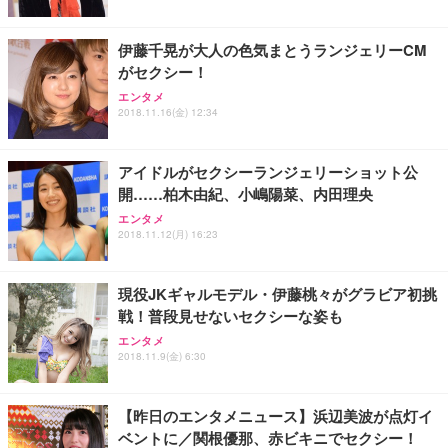
伊藤千晃が大人の色気まとうランジェリーCM
がセクシー！
エンタメ
2018.11.16(金) 12:34
アイドルがセクシーランジェリーショット公
開……柏木由紀、小嶋陽菜、内田理央
エンタメ
2018.11.12(月) 16:23
現役JKギャルモデル・伊藤桃々がグラビア初挑
戦！普段見せないセクシーな姿も
エンタメ
2018.11.9(金) 6:30
【昨日のエンタメニュース】浜辺美波が点灯イ
ベントに／関根優那、赤ビキニでセクシー！