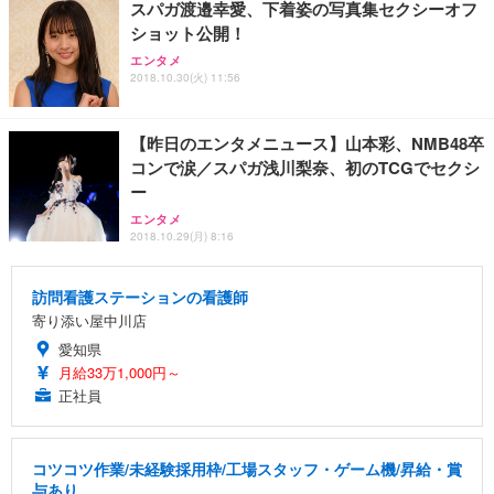
スパガ渡邉幸愛、下着姿の写真集セクシーオフ
ショット公開！
エンタメ
2018.10.30(火) 11:56
【昨日のエンタメニュース】山本彩、NMB48卒
コンで涙／スパガ浅川梨奈、初のTCGでセクシ
ー
エンタメ
2018.10.29(月) 8:16
訪問看護ステーションの看護師
寄り添い屋中川店
愛知県
月給33万1,000円～
正社員
コツコツ作業/未経験採用枠/工場スタッフ・ゲーム機/昇給・賞
与あり