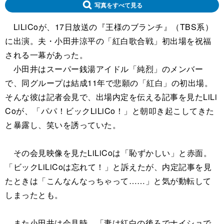
写真をすべて見る
LiLiCoが、17日放送の『王様のブランチ』（TBS系）
に出演。夫・小田井涼平の「紅白歌合戦」初出場を祝福
される一幕があった。
小田井はスーパー銭湯アイドル「純烈」のメンバー
で、同グループは結成11年で悲願の「紅白」の初出場。
そんな彼は記者会見で、出場内定を伝える記事を見たLiLi
Coが、「パパ！ビックLiLiCo！」と朝叩き起こしてきた
と暴露し、笑いを誘っていた。
その会見映像を見たLiLiCoは「恥ずかしい」と赤面。
「ビックLiLiCoは忘れて！」と訴えたが、内定記事を見
たときは「こんなんなっちゃって……」と気が動転して
しまったとも。
また小田井は会見時、「妻は紅白の後ろでナイショで