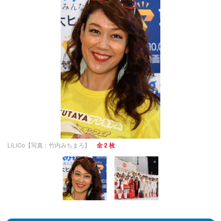
LiLiCo【写真：竹内みちまろ】
全 2 枚