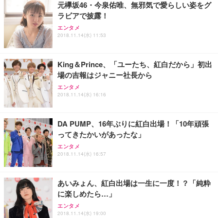
元欅坂46・今泉佑唯、無邪気で愛らしい姿をグ
ラビアで披露！
Sezlife オフィスチェア デスクチェア 疲れない テレ
【純正品】27"ゲーミングモニター DualSense 充電
ネオ・ルーライフ ネオ・オムツ L 中型犬用 26枚入
エンタメ
ワーク チェア 強化バックレスト 30度ロッキング機
フック付き（CFI-ZDM1J）
り 単品
2018.11.14(水) 11:53
能 人間工学 椅子 腰サポート 90度跳ね上げ式アーム
レスト 3Dヘッドレスト ハンガー付き 高反発クッシ
￥49,979
￥1,800
￥7,680
ョン PCチェア 通気性メッシュ ゲーミング/勉強/事
King＆Prince、「ユーたち、紅白だから」初出
務用 おしゃれ パソコンチェア (ブラック)
場の吉報はジャニー社長から
Sezlife オフィスチェア デスクチェア 疲れない テレ
【整備済み品】Dell E2724HS 27インチ 液晶モニタ
Smart Basic(スマートベーシック) 【Amazon.co.jp
エンタメ
ワーク チェア 強化バックレスト 30度ロッキング機
ー フルHD（1920×1080）VA 非光沢 HDMI/DisplayP
限定】 Smart Basic アイリスオーヤマ ペットシーツ
2018.11.14(水) 16:16
能 人間工学 椅子 腰サポート 90度跳ね上げ式アーム
ort/VGA スピーカー内蔵 高さ調整 スイベル VESA対
超厚型 お徳用 ワイド 100枚入 (x 1) (ケース販売)
レスト 3Dヘッドレスト ハンガー付き 高反発クッシ
応 ComfortView ビジネス向け
￥7,680
￥15,800
￥3,670
ョン PCチェア 通気性メッシュ ゲーミング/勉強/事
DA PUMP、16年ぶりに紅白出場！「10年頑張
務用 おしゃれ パソコンチェア (ホワイト)
ってきたかいがあったな」
ANDWINT オフィスチェア デスクチェア 肘なし メ
【MiniLED/24.5inch/280Hz/FHD】GRAPHT THE S
アイリスオーヤマ ペットシーツ 超厚型 お徳用 レギ
ッシュ 通気性 ランバーサポート付き 腰サポート ガ
HOOTER Gaming Monitor 24” Essential ゲーミン
エンタメ
ュラー 200枚入【Amazon.co.jp限定】
ス圧無段階昇降 360度回転 キャスター付き コンパク
グモニター QD 24.5インチ 1ms FHD 量子ドット 残
2018.11.14(水) 16:57
ト 幅52×奥行58.5×高さ84～96cm テレワーク 在宅
像低減 (3年保証 | 輝点保証 | 日本メーカー)
￥3,731
￥4,139
￥34,980
勤務 ブラック
あいみょん、紅白出場は一生に一度！？「純粋
に楽しめたら…」
エンタメ
2018.11.14(水) 19:00