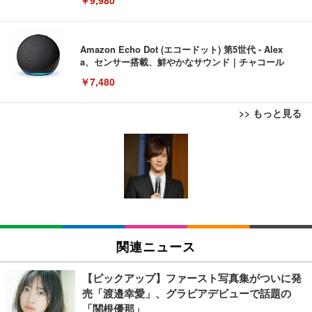
Amazon Echo Dot (エコードット) 第5世代 - Alex
a、センサー搭載、鮮やかなサウンド｜チャコール
￥7,480
>> もっと見る
[EdoErgo] オフィスチェア 椅子 テレワーク 疲れな
EIZO ビジネス向けプレミアムモニター | FlexScan
Amazonベーシック ペットシーツ 薄型 レギュラー 1
い 跳ね上げ式アームレスト コンパクト 約105度ロッ
EV3240X-WT | 31.5型4K UHD・USB Type-C・ホワ
回使い捨て 無香料 ホワイト 300枚
キング pc 事務椅子 360度回転 座面昇降 強化ナイロ
イト
ン樹脂ベース 通気性メッシュ 在宅ワーク H-WY01
￥3,373
￥5,699
￥105,595
(黒網+黒枠+黒足)
EIZO ビジネス向けプレミアムモニター | FlexScan
SIHOO B100 オフィスチェア／デスクチェア メッシ
Amazonベーシック ペットシーツ 厚型 ワイド 42枚
EV2740X-WT | 27.0型4K UHD・USB Type-C・ホワ
ュチェア 人間工学 疲れない ブラック
x2袋(84枚) ホワイト(吸収面:ライトブルー)
関連ニュース
イト
￥27,999
￥3,234
￥109,572
【ピックアップ】ファースト写真集がついに発
売「渡邉幸愛」、グラビアデビューで話題の
Sezlife オフィスチェア デスクチェア 疲れない テレ
「関根優那」
【純正品】27"ゲーミングモニター DualSense 充電
ネオ・ルーライフ ネオ・オムツ L 中型犬用 26枚入