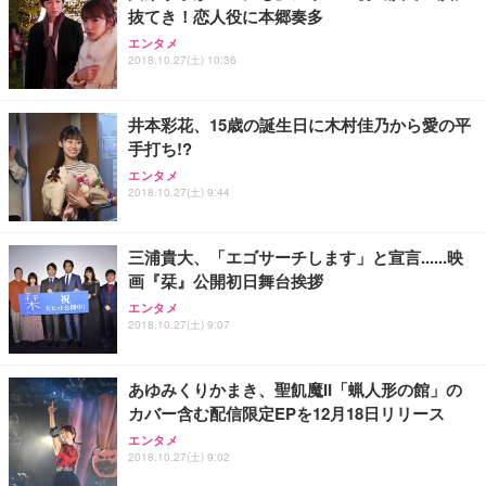
抜てき！恋人役に本郷奏多
エンタメ
2018.10.27(土) 10:36
井本彩花、15歳の誕生日に木村佳乃から愛の平
手打ち!?
エンタメ
2018.10.27(土) 9:44
三浦貴大、「エゴサーチします」と宣言......映
画『栞』公開初日舞台挨拶
エンタメ
2018.10.27(土) 9:07
あゆみくりかまき、聖飢魔II「蝋人形の館」の
カバー含む配信限定EPを12月18日リリース
エンタメ
2018.10.27(土) 9:02