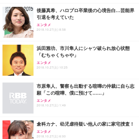
後藤真希、ハロプロ卒業後の心境告白…芸能界
引退を考えていた
エンタメ
2018.10.27(土) 8:58
浜田雅功、市川隼人にシャツ破られ放心状態
「むちゃくちゃや」
エンタメ
2018.10.27(土) 10:25
市原隼人、警察も出動する喧嘩の仲裁に自ら志
願「この喧嘩、僕に預けて……」
エンタメ
2018.10.27(土) 1:49
倉科カナ、幼児虐待疑い他人の家に家宅捜査！
エンタメ
2018.10.27(土) 6:00