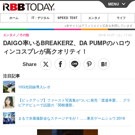
MENU
CLOSE
ホーム
IT・デジタル
SPEED TEST
エンタメ
ライフ
ホーム
IT・デジタル
エンタメ
その他
2018.10.27（土）11:20
DAIGO率いるBREAKERZ、DA PUMPのハロウ
IT・デジタルTOP
スマートフォン
SPEED TEST
ィンコスプレが高クオリティ！
ネタ
ガジェット・ツール
エンタメ
ショッピング
その他
エンタメTOP
映画・ドラマ
ライフ
注目記事
韓流・K-POP
韓国・芸能
ライフTOP
グルメ
リリース一覧
10G光回線導入レポ
音楽
スポーツ
ペット
ショッピング
プッシュ通知の停止方法
【ピックアップ】ファースト写真集がついに発売「渡邉幸愛」、グラ
ビアデビューで話題の「関根優那」
グラビア
ブログ
その他
ショッピング
その他
まるで水着撮影会なステージデモが！……東京ゲームショウ 2016