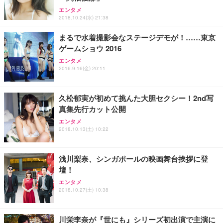
ワーク チェア 強化バックレスト 30度ロッキング機
フック付き（CFI-ZDM1J）
り 単品
エンタメ
能 人間工学 椅子 腰サポート 90度跳ね上げ式アーム
2018.10.24(水) 21:38
レスト 3Dヘッドレスト ハンガー付き 高反発クッシ
￥49,979
￥1,800
￥7,680
ョン PCチェア 通気性メッシュ ゲーミング/勉強/事
まるで水着撮影会なステージデモが！……東京
務用 おしゃれ パソコンチェア (ブラック)
ゲームショウ 2016
Sezlife オフィスチェア デスクチェア 疲れない テレ
【整備済み品】Dell E2724HS 27インチ 液晶モニタ
Smart Basic(スマートベーシック) 【Amazon.co.jp
エンタメ
ワーク チェア 強化バックレスト 30度ロッキング機
ー フルHD（1920×1080）VA 非光沢 HDMI/DisplayP
限定】 Smart Basic アイリスオーヤマ ペットシーツ
2016.9.16(金) 20:11
能 人間工学 椅子 腰サポート 90度跳ね上げ式アーム
ort/VGA スピーカー内蔵 高さ調整 スイベル VESA対
超厚型 お徳用 ワイド 100枚入 (x 1) (ケース販売)
レスト 3Dヘッドレスト ハンガー付き 高反発クッシ
応 ComfortView ビジネス向け
￥7,680
￥15,800
￥3,670
ョン PCチェア 通気性メッシュ ゲーミング/勉強/事
久松郁実が初めて挑んた大胆セクシー！2nd写
務用 おしゃれ パソコンチェア (ホワイト)
真集先行カット公開
ANDWINT オフィスチェア デスクチェア 肘なし メ
【MiniLED/24.5inch/280Hz/FHD】GRAPHT THE S
アイリスオーヤマ ペットシーツ 超厚型 お徳用 レギ
ッシュ 通気性 ランバーサポート付き 腰サポート ガ
HOOTER Gaming Monitor 24” Essential ゲーミン
エンタメ
ュラー 200枚入【Amazon.co.jp限定】
ス圧無段階昇降 360度回転 キャスター付き コンパク
グモニター QD 24.5インチ 1ms FHD 量子ドット 残
2018.10.13(土) 10:22
ト 幅52×奥行58.5×高さ84～96cm テレワーク 在宅
像低減 (3年保証 | 輝点保証 | 日本メーカー)
￥3,731
￥4,139
￥34,980
勤務 ブラック
浅川梨奈、シンガポールの映画舞台挨拶に登
壇！
エンタメ
2018.10.27(土) 10:38
川栄李奈が『世にも』シリーズ初出演で主演に