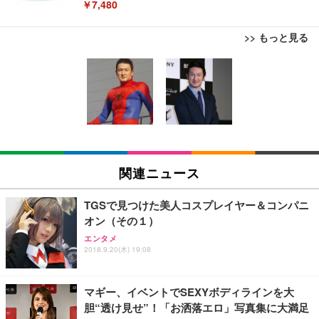
￥7,480
>> もっと見る
[EdoErgo] オフィスチェア 椅子 テレワーク 疲れな
EIZO ビジネス向けプレミアムモニター | FlexScan
Amazonベーシック ペットシーツ 薄型 レギュラー 1
い 跳ね上げ式アームレスト コンパクト 約105度ロッ
EV3240X-WT | 31.5型4K UHD・USB Type-C・ホワ
回使い捨て 無香料 ホワイト 300枚
キング pc 事務椅子 360度回転 座面昇降 強化ナイロ
イト
ン樹脂ベース 通気性メッシュ 在宅ワーク H-WY01
￥3,373
￥5,699
￥105,595
(黒網+黒枠+黒足)
EIZO ビジネス向けプレミアムモニター | FlexScan
SIHOO B100 オフィスチェア／デスクチェア メッシ
Amazonベーシック ペットシーツ 厚型 ワイド 42枚
EV2740X-WT | 27.0型4K UHD・USB Type-C・ホワ
ュチェア 人間工学 疲れない ブラック
x2袋(84枚) ホワイト(吸収面:ライトブルー)
関連ニュース
イト
￥27,999
￥3,234
￥109,572
TGSで見つけた美人コスプレイヤー＆コンパニ
オン（その１）
Sezlife オフィスチェア デスクチェア 疲れない テレ
【純正品】27"ゲーミングモニター DualSense 充電
ネオ・ルーライフ ネオ・オムツ L 中型犬用 26枚入
エンタメ
ワーク チェア 強化バックレスト 30度ロッキング機
2018.9.20(木) 19:08
フック付き（CFI-ZDM1J）
り 単品
能 人間工学 椅子 腰サポート 90度跳ね上げ式アーム
レスト 3Dヘッドレスト ハンガー付き 高反発クッシ
￥49,979
￥1,800
￥7,680
ョン PCチェア 通気性メッシュ ゲーミング/勉強/事
マギー、イベントでSEXYボディラインを大
務用 おしゃれ パソコンチェア (ブラック)
胆“透け見せ”！「お洒落エロ」写真集に大満足
Sezlife オフィスチェア デスクチェア 疲れない テレ
【整備済み品】Dell E2724HS 27インチ 液晶モニタ
Smart Basic(スマートベーシック) 【Amazon.co.jp