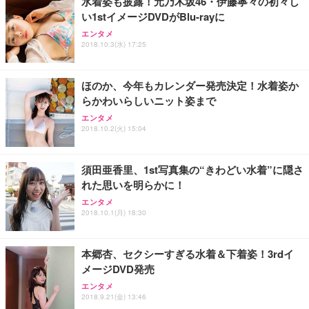
水着姿も披露！元乃木坂46・伊藤寧々の初々し
い1stイメージDVDがBlu-rayに
エンタメ
2018.10.3(水) 17:25
ほのか、今年もカレンダー発売決定！水着姿か
らかわいらしいニット姿まで
エンタメ
2018.10.2(火) 15:04
須田亜香里、1st写真集の“きわどい水着”に隠さ
れた思いを明らかに！
エンタメ
2018.10.1(月) 18:30
本郷杏、セクシーすぎる水着＆下着姿！3rdイ
メージDVD発売
エンタメ
2018.9.21(金) 13:46