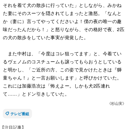
それを着て犬の散歩に行っていた」としながら、みかね
た妻にそのスーツを隠されてしまったと激怒。「なんと
か（妻に）言ってやってくださいよ！僕の夜の唯一の趣
味だったんだから！」と怒りながら、その格好で夜、2匹
の犬の散歩をしていた事実が発覚した。
また中村は、「今度はコレ狙ってます」と、今着てい
るヴェノムのコスチュームも譲ってもらおうとしている
と明かし、「ご近所の方、この姿で見かけたときは『獅
童ちゃん！』と一言お願いします」と呼びかけていた。
これには加藤浩次は「怖えよー。しかも犬2匹連れ
て……」とドン引きしていた。
《杉山実》
テレビ番組
【注目記事】