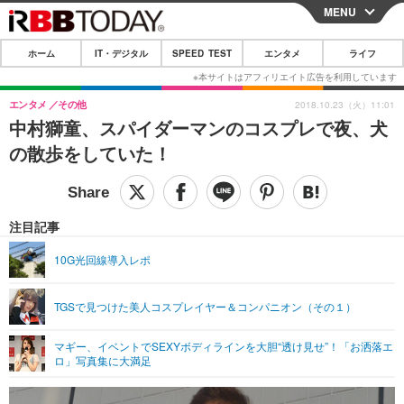
MENU
CLOSE
ホーム
IT・デジタル
SPEED TEST
エンタメ
ライフ
ホーム
IT・デジタル
エンタメ
その他
2018.10.23（火）11:01
中村獅童、スパイダーマンのコスプレで夜、犬
IT・デジタルTOP
スマートフォン
SPEED TEST
の散歩をしていた！
ネタ
ガジェット・ツール
エンタメ
ショッピング
その他
エンタメTOP
映画・ドラマ
ライフ
注目記事
韓流・K-POP
韓国・芸能
ライフTOP
グルメ
リリース一覧
10G光回線導入レポ
音楽
スポーツ
ペット
ショッピング
プッシュ通知の停止方法
TGSで見つけた美人コスプレイヤー＆コンパニオン（その１）
グラビア
ブログ
その他
マギー、イベントでSEXYボディラインを大胆“透け見せ”！「お洒落エ
ショッピング
その他
ロ」写真集に大満足