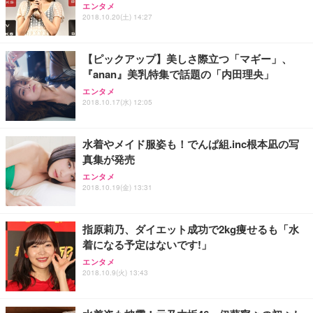
エンタメ
ワーク チェア 強化バックレスト 30度ロッキング機
ー フルHD（1920×1080）VA 非光沢 HDMI/DisplayP
限定】 Smart Basic アイリスオーヤマ ペットシーツ
2018.10.20(土) 14:27
能 人間工学 椅子 腰サポート 90度跳ね上げ式アーム
ort/VGA スピーカー内蔵 高さ調整 スイベル VESA対
超厚型 お徳用 ワイド 100枚入 (x 1) (ケース販売)
レスト 3Dヘッドレスト ハンガー付き 高反発クッシ
応 ComfortView ビジネス向け
￥7,680
￥15,800
￥3,670
ョン PCチェア 通気性メッシュ ゲーミング/勉強/事
【ピックアップ】美しさ際立つ「マギー」、
務用 おしゃれ パソコンチェア (ホワイト)
『anan』美乳特集で話題の「内田理央」
ANDWINT オフィスチェア デスクチェア 肘なし メ
【MiniLED/24.5inch/280Hz/FHD】GRAPHT THE S
アイリスオーヤマ ペットシーツ 超厚型 お徳用 レギ
ッシュ 通気性 ランバーサポート付き 腰サポート ガ
HOOTER Gaming Monitor 24” Essential ゲーミン
エンタメ
ュラー 200枚入【Amazon.co.jp限定】
ス圧無段階昇降 360度回転 キャスター付き コンパク
グモニター QD 24.5インチ 1ms FHD 量子ドット 残
2018.10.17(水) 12:05
ト 幅52×奥行58.5×高さ84～96cm テレワーク 在宅
像低減 (3年保証 | 輝点保証 | 日本メーカー)
￥3,731
￥4,139
￥34,980
勤務 ブラック
水着やメイド服姿も！でんぱ組.inc根本凪の写
真集が発売
エンタメ
2018.10.19(金) 13:31
指原莉乃、ダイエット成功で2kg痩せるも「水
着になる予定はないです!」
エンタメ
2018.10.9(火) 13:43