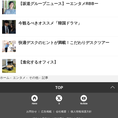
【坂道グループニュース】ーエンタメRBBー
今観るべきオススメ「韓国ドラマ」
快適デスクのヒントが満載！こだわりデスクツアー
【進化するオフィス】
記事
ホーム
›
エンタメ
›
その他
›
TOP
Home
X
YouTube
お問合せ
広告掲載
会社概要
個人情報保護方針