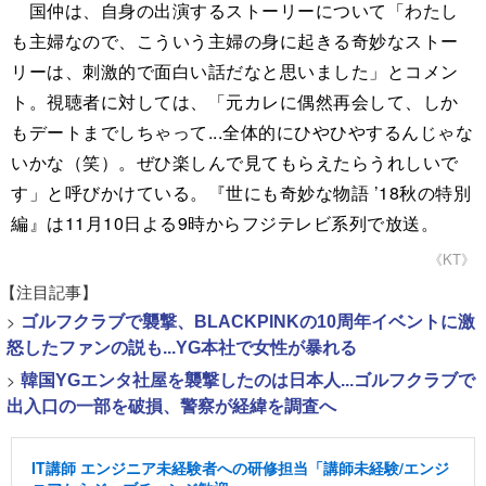
国仲は、自身の出演するストーリーについて「わたし
も主婦なので、こういう主婦の身に起きる奇妙なストー
リーは、刺激的で面白い話だなと思いました」とコメン
ト。視聴者に対しては、「元カレに偶然再会して、しか
もデートまでしちゃって...全体的にひやひやするんじゃな
いかな（笑）。ぜひ楽しんで見てもらえたらうれしいで
す」と呼びかけている。『世にも奇妙な物語 ’18秋の特別
編』は11月10日よる9時からフジテレビ系列で放送。
《KT》
【注目記事】
>
ゴルフクラブで襲撃、BLACKPINKの10周年イベントに激
怒したファンの説も...YG本社で女性が暴れる
>
韓国YGエンタ社屋を襲撃したのは日本人...ゴルフクラブで
出入口の一部を破損、警察が経緯を調査へ
IT講師 エンジニア未経験者への研修担当「講師未経験/エンジ