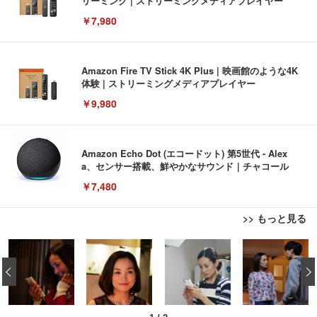
リーミング | ストリーミングメディアプレイヤー
￥7,980
Amazon Fire TV Stick 4K Plus | 映画館のような4K
体験 | ストリーミングメディアプレイヤー
￥9,980
Amazon Echo Dot (エコードット) 第5世代 - Alex
a、センサー搭載、鮮やかなサウンド｜チャコール
￥7,480
>> もっと見る
[EdoErgo] オフィスチェア 椅子 テレワーク 疲れな
EIZO ビジネス向けプレミアムモニター | FlexScan
Amazonベーシック ペットシーツ 薄型 レギュラー 1
い 跳ね上げ式アームレスト コンパクト 約105度ロッ
EV3240X-WT | 31.5型4K UHD・USB Type-C・ホワ
‹
回使い捨て 無香料 ホワイト 300枚
キング pc 事務椅子 360度回転 座面昇降 強化ナイロ
イト
ン樹脂ベース 通気性メッシュ 在宅ワーク H-WY01
￥3,373
￥5,699
￥105,595
(黒網+黒枠+黒足)