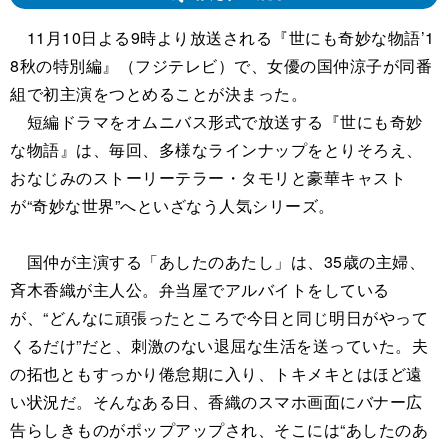
11月10日よる9時より放送される『世にも奇妙な物語’1
8秋の特別編』（フジテレビ）で、女優の国仲涼子が同番
組で初主演をつとめることが決まった。
短編ドラマをオムニバス形式で放送する『世にも奇妙
な物語』は、毎回、多様なラインナップをとりそろえ、
おなじみのストーリーテラー・タモリと豪華キャスト
が“奇妙な世界”へといざなう人気シリーズ。
国仲が主演する「あしたのあたし」は、35歳の主婦、
斉木香織が主人公。弁当屋でアルバイトをしている
が、“どんなに頑張ったところで今日と同じ明日がやって
くるだけ”だと、刺激のない退屈な生活を送っていた。夫
の拓也ともすっかり倦怠期に入り、トキメキとはほど遠
い状況だ。そんなある日、香織のスマホ画面にバナー広
告らしきものがポップアップされ、そこには“あしたのあ