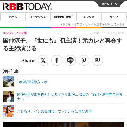
MENU
CLOSE
ホーム
IT・デジタル
SPEED TEST
エンタメ
ライフ
ホーム
IT・デジタル
エンタメ
その他
2018.10.19（金）6:49
国仲涼子、『世にも』初主演！元カレと再会す
IT・デジタルTOP
スマートフォン
SPEED TEST
る主婦演じる
ネタ
ガジェット・ツール
エンタメ
ショッピング
その他
エンタメTOP
映画・ドラマ
ライフ
注目記事
韓流・K-POP
韓国・芸能
ライフTOP
グルメ
リリース一覧
10G光回線導入レポ
音楽
スポーツ
ペット
ショッピング
プッシュ通知の停止方法
国仲涼子が出産後初となるドラマ出演…12日の『99.9 - 刑事専門弁護
士 -』
グラビア
ブログ
その他
ショッピング
その他
こじるり、インスタ開設！ファンからは喜びの声