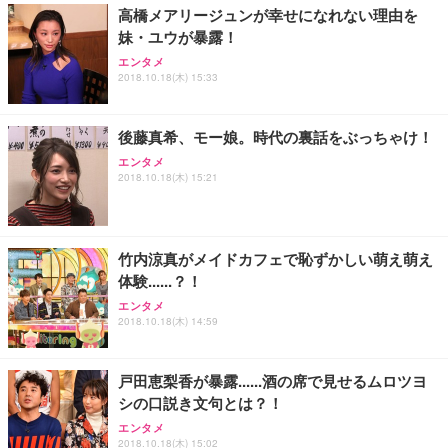
高橋メアリージュンが幸せになれない理由を
妹・ユウが暴露！
エンタメ
2018.10.18(木) 15:33
後藤真希、モー娘。時代の裏話をぶっちゃけ！
エンタメ
2018.10.18(木) 15:21
竹内涼真がメイドカフェで恥ずかしい萌え萌え
体験......？！
エンタメ
2018.10.18(木) 14:59
戸田恵梨香が暴露......酒の席で見せるムロツヨ
シの口説き文句とは？！
エンタメ
2018.10.18(木) 15:02