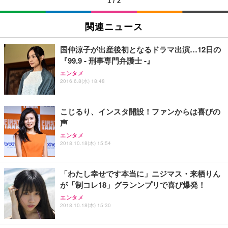
1
/
2
EIZO ビジネス向けプレミアムモニター | FlexScan
SIHOO B100 オフィスチェア／デスクチェア メッシ
Amazonベーシック ペットシーツ 厚型 ワイド 42枚
EV2740X-WT | 27.0型4K UHD・USB Type-C・ホワ
ュチェア 人間工学 疲れない ブラック
x2袋(84枚) ホワイト(吸収面:ライトブルー)
関連ニュース
イト
￥27,999
￥3,234
￥109,572
国仲涼子が出産後初となるドラマ出演…12日の
『99.9 - 刑事専門弁護士 -』
Sezlife オフィスチェア デスクチェア 疲れない テレ
【純正品】27"ゲーミングモニター DualSense 充電
ネオ・ルーライフ ネオ・オムツ L 中型犬用 26枚入
エンタメ
ワーク チェア 強化バックレスト 30度ロッキング機
2016.6.8(水) 18:48
フック付き（CFI-ZDM1J）
り 単品
能 人間工学 椅子 腰サポート 90度跳ね上げ式アーム
レスト 3Dヘッドレスト ハンガー付き 高反発クッシ
￥49,979
￥1,800
￥7,680
ョン PCチェア 通気性メッシュ ゲーミング/勉強/事
こじるり、インスタ開設！ファンからは喜びの
務用 おしゃれ パソコンチェア (ブラック)
声
Sezlife オフィスチェア デスクチェア 疲れない テレ
【整備済み品】Dell E2724HS 27インチ 液晶モニタ
Smart Basic(スマートベーシック) 【Amazon.co.jp
エンタメ
ワーク チェア 強化バックレスト 30度ロッキング機
ー フルHD（1920×1080）VA 非光沢 HDMI/DisplayP
限定】 Smart Basic アイリスオーヤマ ペットシーツ
2018.10.18(木) 15:54
能 人間工学 椅子 腰サポート 90度跳ね上げ式アーム
ort/VGA スピーカー内蔵 高さ調整 スイベル VESA対
超厚型 お徳用 ワイド 100枚入 (x 1) (ケース販売)
レスト 3Dヘッドレスト ハンガー付き 高反発クッシ
応 ComfortView ビジネス向け
￥7,680
￥15,800
￥3,670
ョン PCチェア 通気性メッシュ ゲーミング/勉強/事
「わたし幸せです本当に」ニジマス・来栖りん
務用 おしゃれ パソコンチェア (ホワイト)
が「制コレ18」グランンプリで喜び爆発！
ANDWINT オフィスチェア デスクチェア 肘なし メ
【MiniLED/24.5inch/280Hz/FHD】GRAPHT THE S
アイリスオーヤマ ペットシーツ 超厚型 お徳用 レギ
ッシュ 通気性 ランバーサポート付き 腰サポート ガ
HOOTER Gaming Monitor 24” Essential ゲーミン
エンタメ
ュラー 200枚入【Amazon.co.jp限定】
ス圧無段階昇降 360度回転 キャスター付き コンパク
グモニター QD 24.5インチ 1ms FHD 量子ドット 残
2018.10.18(木) 15:30
ト 幅52×奥行58.5×高さ84～96cm テレワーク 在宅
像低減 (3年保証 | 輝点保証 | 日本メーカー)
￥3,731
￥4,139
￥34,980
勤務 ブラック