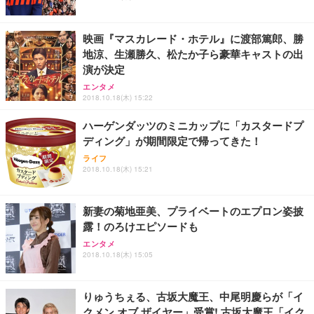
映画『マスカレード・ホテル』に渡部篤郎、勝
地涼、生瀬勝久、松たか子ら豪華キャストの出
演が決定
エンタメ
2018.10.18(木) 15:22
ハーゲンダッツのミニカップに「カスタードプ
ディング」が期間限定で帰ってきた！
ライフ
2018.10.18(木) 15:21
新妻の菊地亜美、プライベートのエプロン姿披
露！のろけエピソードも
エンタメ
2018.10.18(木) 15:05
りゅうちぇる、古坂大魔王、中尾明慶らが「イ
クメン オブ ザイヤー」受賞! 古坂大魔王「イク