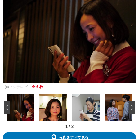
(c)フジテレビ
全 6 枚
‹
1
/
2
写真をすべて見る